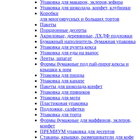
Упаковка для макарон, эклеров,зефира
Упаковка для шоколада, конфет, клубники
Коробки
для многоярусных и больших тортов
Пакеты
Порционные десерты
Акриловые, деревянные, ЛХДФ подложки
Бумажный наполнитель, бумажная упаковка
Упаковка для рулета,кекса
Упаковка для еды на вынос
Ленты, шпагат
Формы бумажные под пай-пирог,кексы и
крышки к ним
Упаковка для пиццы
Упаковка для канапе
Пакеты для шоколада,конфет
Упаковка для пряников
Упаковка для моти
Пластиковая упаковка
Подложки, салфетки
Упаковка для торта
Формы бумажные для маффинов, эклеров,
конфет
ПРЕМИУМ упаковка для десертов
Стаканы, крышки, размешиватели для кофе