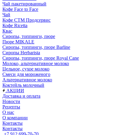
Чай пакетированный
Кофе Face to Face
Чай
Кофе СТМ Продсервис
Кофе Ricetta
Квас
Сиропы, топпинги, пюре
Пюре MIKALE
Сиропы, топпинги, пюре Barline
Сиропы Herbarista
Сиропы, топпинги, пюре Royal Cane
Молоко, альтернативное молоко
Цельное, сухое молоко
Смеси для мороженого
Альтернативное молоко
Коктейль молочный
АКЦИИ
Доставка и оплата
Новости
Рецепты
О нас
О компании
Контакты
Контакты
+7 912 699-70-70