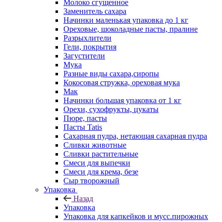
Молоко сгущенное
Заменитель сахара
Начинки маленькая упаковка до 1 кг
Ореховые, шоколадные пасты, пралине
Разрыхлители
Гели, покрытия
Загустители
Мука
Разные виды сахара,сиропы
Кокосовая стружка, ореховая мука
Мак
Начинки большая упаковка от 1 кг
Орехи, сухофрукты, цукаты
Пюре, пасты
Пасты Tatis
Сахарная пудра, нетающая сахарная пудра
Сливки животные
Сливки растительные
Смеси для выпечки
Смеси для крема, безе
Сыр творожный
Упаковка
Назад
Упаковка
Упаковка для капкейков и мусс.пирожных