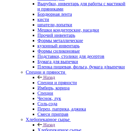
Вырубки, инвентарь для работы с мастикой
и пряниками
Бордюрная лента
кисти
шпатели,лопатки
Мешки кондитерские, насадки
Прочий инвентарь
Формы металлические
кухонный инвентарь
Формы силиконовые
Подставки, столики для десертов
Бумага для выпечки
Пленка пищевая, фольга, бумага д/выпечки
Специи и пряности
Назад
Специи и пряности
Имбирь, корица
Специи
Чеснок, лук
Соль,сода
Перец, паприка, аджика
Смеси приправ
Хлебопекарное сырье
Назад
Хлебопекарное сырье