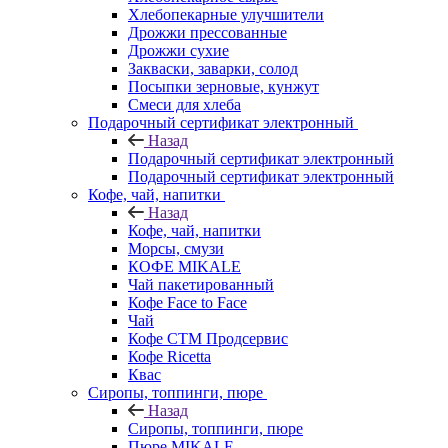
Хлебопекарные улучшители
Дрожжи прессованные
Дрожжи сухие
Закваски, заварки, солод
Посыпки зерновые, кунжут
Смеси для хлеба
Подарочный сертификат электронный
Назад
Подарочный сертификат электронный
Подарочный сертификат электронный
Кофе, чай, напитки
Назад
Кофе, чай, напитки
Морсы, смузи
КОФЕ MIKALE
Чай пакетированный
Кофе Face to Face
Чай
Кофе СТМ Продсервис
Кофе Ricetta
Квас
Сиропы, топпинги, пюре
Назад
Сиропы, топпинги, пюре
Пюре MIKALE