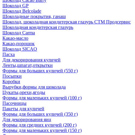
Шоколад Cacao Barry
Шоколад GP
Шоколад Belcolade
Шоколадные покрытия, ганаш
Шоколад, шоколадная кондитерская глазурь СТМ Продсервис
Шоколадная кондитерская глазурь
Шоколад Carma
Какао-масло
Какао-порошок
Шоколад SICAO
Пасха
Для декорирования куличей
Ленты,шпагат,открытки
Формы для больших куличей (550 г)
Посыпки
Коробки
Вырубки,формы для шоколада
Цукаты,орехи,ягоды
Формы для маленьких куличей (100 г)
Пасочницы
Пакеты для куличей
Формы для больших куличей (350 г)
Для декорирования яиц
Формы для средних куличей (200 г)
Формы для маленьких куличей (150 г)