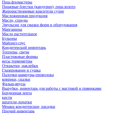
Пищ.фломастеры
Пищевые блестки (кандурин), пищ.золото
Жирорастворимые красители сухие
Масложировая продукция
Масло, спреды
Эмульсии для смазки форм и оборудования
Маргарины
Масло растительное
Бульоны
Майонез,соус
Кондитерский инвентарь
Топперы, свечи
Пластиковые формы
весы,термометры
Открытки, наклейки
Глазирование и сушка
Палочки,шампуры,проволока
коврики, скалки
Фальш-ярусы
Вырубки, инвентарь для работы с мастикой и пряниками
Бордюрная лента
кисти
шпатели,лопатки
Мешки кондитерские, насадки
Прочий инвентарь