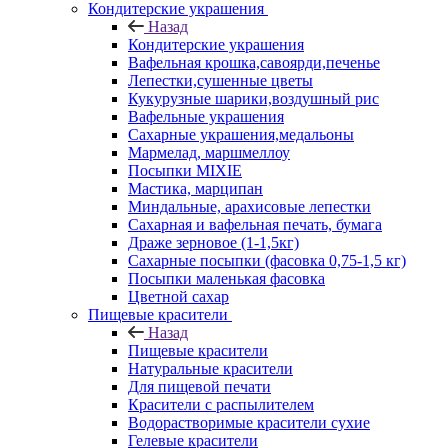
Кондитерские украшения
Назад
Кондитерские украшения
Вафельная крошка,савоярди,печенье
Лепестки,сушенные цветы
Кукурузные шарики,воздушный рис
Вафельные украшения
Сахарные украшения,медальоны
Мармелад, маршмеллоу
Посыпки MIXIE
Мастика, марципан
Миндальные, арахисовые лепестки
Сахарная и вафельная печать, бумага
Драже зерновое (1-1,5кг)
Сахарные посыпки (фасовка 0,75-1,5 кг)
Посыпки маленькая фасовка
Цветной сахар
Пищевые красители
Назад
Пищевые красители
Натуральные красители
Для пищевой печати
Красители с распылителем
Водорастворимые красители сухие
Гелевые красители