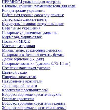
ПРЕМИУМ упаковка для десертов
Стаканы, крышки, размешиватели для кофе
Кондитерские украшения
Вафельная крошка,савоярди,печенье
Лепестки,сушенные цветы
Кукурузные шарики,воздушный рис
Вафельные украшения
Сахарные украшения,медальоны
Мармелад, маршмеллоу
Посыпки MIXIE
Мастика, марципан
Миндальные, арахисовые лепестки
Сахарная и вафельная печать, бумага
Драже зерновое (1-1,5кг)
Сахарные посыпки (фасовка 0,75-1,5 кг)
Посыпки маленькая фасовка
Цветной сахар
Пищевые красители
Натуральные красители
Для пищевой печати
Красители с распылителем
Водорастворимые красители сухие
Гелевые красители
Водорастворимые красители гелевые
Жирорастворимые красители гелевые