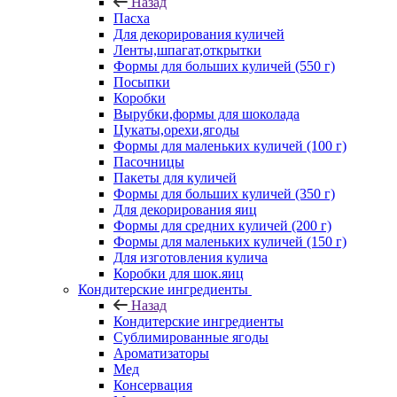
Назад
Пасха
Для декорирования куличей
Ленты,шпагат,открытки
Формы для больших куличей (550 г)
Посыпки
Коробки
Вырубки,формы для шоколада
Цукаты,орехи,ягоды
Формы для маленьких куличей (100 г)
Пасочницы
Пакеты для куличей
Формы для больших куличей (350 г)
Для декорирования яиц
Формы для средних куличей (200 г)
Формы для маленьких куличей (150 г)
Для изготовления кулича
Коробки для шок.яиц
Кондитерские ингредиенты
Назад
Кондитерские ингредиенты
Сублимированные ягоды
Ароматизаторы
Мед
Консервация