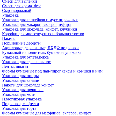
Смеси для выпечки
Смеси для крема, безе
Сыр творожный
Упаковка
Упаковка для капкейков и мусс.пирожных
Упаковка для макарон, эклеров,зефира
Упаковка для шоколада, конфет, клубники
Коробки для многоярусных и больших тортов
Пакеты
Порционные десерты
Акриловые, деревянные, ЛХДФ подложки
Бумажный наполнитель, бумажная упаковка
Упаковка для рулета,кекса
Упаковка для еды на вынос
Ленты, шпагат
Формы бумажные под пай-пирог,кексы и крышки к ним
Упаковка для пиццы
Упаковка для канапе
Пакеты для шоколада,конфет
Упаковка для пряников
Упаковка для моти
Пластиковая упаковка
Подложки, салфетки
Упаковка для торта
Формы бумажные для маффинов, эклеров, конфет