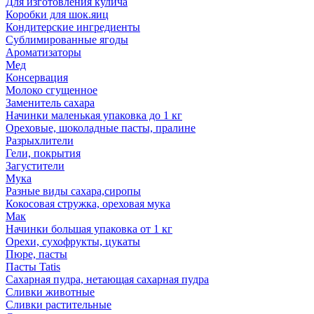
Для изготовления кулича
Коробки для шок.яиц
Кондитерские ингредиенты
Сублимированные ягоды
Ароматизаторы
Мед
Консервация
Молоко сгущенное
Заменитель сахара
Начинки маленькая упаковка до 1 кг
Ореховые, шоколадные пасты, пралине
Разрыхлители
Гели, покрытия
Загустители
Мука
Разные виды сахара,сиропы
Кокосовая стружка, ореховая мука
Мак
Начинки большая упаковка от 1 кг
Орехи, сухофрукты, цукаты
Пюре, пасты
Пасты Tatis
Сахарная пудра, нетающая сахарная пудра
Сливки животные
Сливки растительные