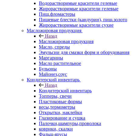
Водорастворимые красители гелевые
Жирорастворимые красители гелевые
Пищ.фломастеры
Пищевые блестки (кандурин), пищ.золото
Жирорастворимые красители сухие
Масложировая продукция
Назад
Масложировая продукция
Масло, спреды
Эмульсии для смазки форм и оборудования
Маргарины
Масло растительное
Бульоны
Майонез,соус
Кондитерский инвентарь
Назад
Кондитерский инвентарь
Топперы, свечи
Пластиковые формы
весы,термометры
Открытки, наклейки
Глазирование и сушка
Палочки,шампуры,проволока
коврики, скалки
Фальш-ярусы