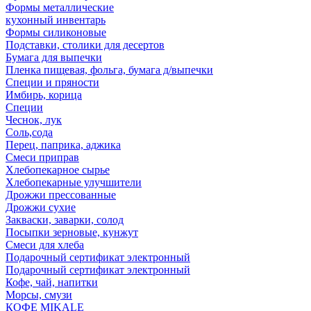
Формы металлические
кухонный инвентарь
Формы силиконовые
Подставки, столики для десертов
Бумага для выпечки
Пленка пищевая, фольга, бумага д/выпечки
Специи и пряности
Имбирь, корица
Специи
Чеснок, лук
Соль,сода
Перец, паприка, аджика
Смеси приправ
Хлебопекарное сырье
Хлебопекарные улучшители
Дрожжи прессованные
Дрожжи сухие
Закваски, заварки, солод
Посыпки зерновые, кунжут
Смеси для хлеба
Подарочный сертификат электронный
Подарочный сертификат электронный
Кофе, чай, напитки
Морсы, смузи
КОФЕ MIKALE