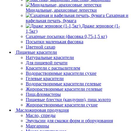
Миндальные, арахисовые лепестки
Сахарная и
вафельная печать, бумага
Драже зерновое (1-
1,5кг)
Сахарные посыпки (фасовка 0,75-1,5 кг)
Посыпки маленькая фасовка
Цветной сахар
Пищевые красители
Натуральные красители
Для пищевой печати
Красители с распылителем
Водорастворимые красители сухие
Гелевые красители
Водорастворимые красители гелевые
Жирорастворимые красители гелевые
Пищ.фломастеры
Пищевые блестки (кандурин), пищ.золото
Жирорастворимые красители сухие
Масложировая продукция
Масло, спреды
Эмульсии для смазки форм и оборудования
Маргарины