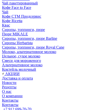
Чай пакетированный
Кофе Face to Face
Чай
Кофе СТМ Продсервис
Кофе Ricetta
Квас
Сиропы, топпинги, пюре
Пюре MIKALE
Сиропы, топпинги, пюре Barline
Сиропы Herbarista
Сиропы, топпинги, пюре Royal Cane
Молоко, альтернативное молоко
Цельное, сухое молоко
Смеси для мороженого
Альтернативное молоко
Коктейль молочный
АКЦИИ
Доставка и оплата
Новости
Рецепты
О нас
О компании
Контакты
Контакты
+7 912 699-70-70