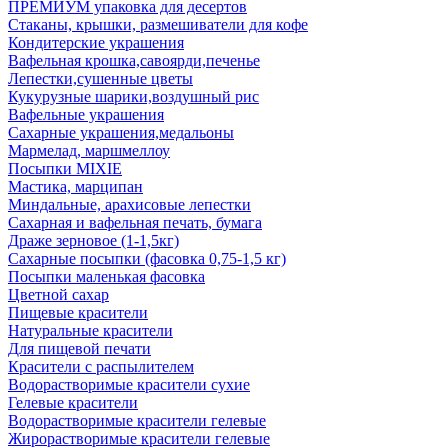
ПРЕМИУМ упаковка для десертов
Стаканы, крышки, размешиватели для кофе
Кондитерские украшения
Вафельная крошка,савоярди,печенье
Лепестки,сушенные цветы
Кукурузные шарики,воздушный рис
Вафельные украшения
Сахарные украшения,медальоны
Мармелад, маршмеллоу
Посыпки MIXIE
Мастика, марципан
Миндальные, арахисовые лепестки
Сахарная и вафельная печать, бумага
Драже зерновое (1-1,5кг)
Сахарные посыпки (фасовка 0,75-1,5 кг)
Посыпки маленькая фасовка
Цветной сахар
Пищевые красители
Натуральные красители
Для пищевой печати
Красители с распылителем
Водорастворимые красители сухие
Гелевые красители
Водорастворимые красители гелевые
Жирорастворимые красители гелевые