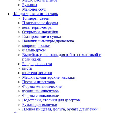
Масло растительное
Бульоны
Майонез,соус
Кондитерский инвентарь
Топперы, свечи
Пластиковые формы
весы,термометры
Открытки, наклейки
Глазирование и сушка
Палочки,шампуры,проволока
коврики, скалки
Фальш-ярусы
Вырубки, инвентарь для работы с мастикой и
пряниками
Бордюрная лента
кисти
шпатели,лопатки
Мешки кондитерские, насадки
Прочий инвентарь
Формы металлические
кухонный инвентарь
Формы силиконовые
Подставки, столики для десертов
Бумага для выпечки
Пленка пищевая, фольга, бумага д/выпечки