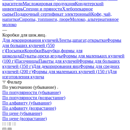
красители
Масложировая продукция
Кондитерский
инвентарь
Специи и пряности
Хлебопекарное
сырье
Подарочный сертификат электронный
Кофе, чай,
напитки
Сиропы, топпинги, пюре
Молоко, альтернативное
молоко
—
Коробки для шок.яиц
Для декорирования куличей
Ленты,шпагат,открытки
Формы
для больших куличей (550
г)
Посыпки
Коробки
Вырубки,формы для
шоколада
Цукаты,орехи,ягоды
Формы для маленьких куличей
(100 г)
Пасочницы
Пакеты для куличей
Формы для больших
куличей (350 г)
Для декорирования яиц
Формы для средних
куличей (200 г)
Формы для маленьких куличей (150 г)
Для
изготовления кулича
Фильтр
По умолчанию (убывание)
По популярности (убывание)
По популярности (возрастание)
По алфавиту (убывание)
По алфавиту (возрастание)
По цене (убывание)
По цене (возрастание)