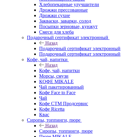
Хлебопекарные улучшители
Дрожжи прессованные
Дрожжи сухие
Закваски, заварки, солод
Посыпки зерновые, кунжут
Смеси для хлеба
Подарочный сертификат электронный
Назад
Подарочный сертификат электронный
Подарочный сертификат электронный
Кофе, чай, напитки
Назад
Кофе, чай, напитки
Морсы, смузи
КОФЕ MIKALE
Чай пакетированный
Кофе Face to Face
Чай
Кофе СТМ Продсервис
Кофе Ricetta
Квас
Сиропы, топпинги, пюре
Назад
Сиропы, топпинги, пюре
Пюре MIKALE