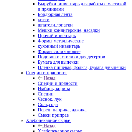
Вырубки, инвентарь для работы с мастикой
и пряниками
Бордюрная лента
кисти
шпатели,лопатки
Мешки кондитерские, насадки
Прочий инвентарь
Формы металлические
кухонный инвентарь
Формы силиконовые
Подставки, столики для десертов
Бумага для выпечки
Пленка пищевая, фольга, бумага д/выпечки
Специи и пряности
Назад
Специи и пряности
Имбирь, корица
Специи
Чеснок, лук
Соль,сода
Перец, паприка, аджика
Смеси приправ
Хлебопекарное сырье
Назад
Хлебопекарное сырье