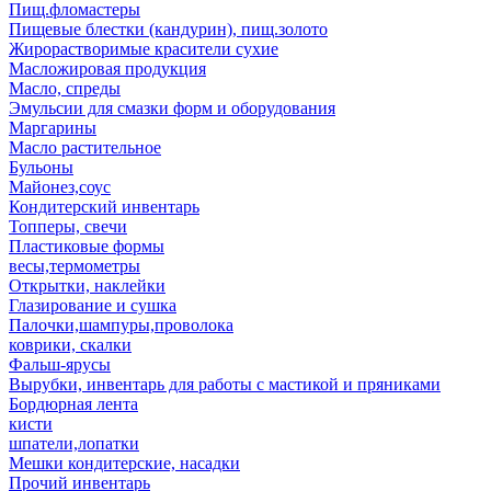
Пищ.фломастеры
Пищевые блестки (кандурин), пищ.золото
Жирорастворимые красители сухие
Масложировая продукция
Масло, спреды
Эмульсии для смазки форм и оборудования
Маргарины
Масло растительное
Бульоны
Майонез,соус
Кондитерский инвентарь
Топперы, свечи
Пластиковые формы
весы,термометры
Открытки, наклейки
Глазирование и сушка
Палочки,шампуры,проволока
коврики, скалки
Фальш-ярусы
Вырубки, инвентарь для работы с мастикой и пряниками
Бордюрная лента
кисти
шпатели,лопатки
Мешки кондитерские, насадки
Прочий инвентарь