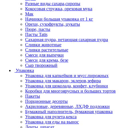
Разные виды сахара,сиропы
Кокосовая стружка, ореховая мука
Мак
Начинки большая упаковка от 1 кг
Орехи, сухофрукты, цукаты
Пюре, пасты
Пасты Tatis
Сахарная пудра, нетающая сахарная пудра
Сливки животные
Сливки растительные
Смеси для выпечки
Смеси для крема, безе
Сыр творожный
Упаковка
Упаковка для капкейков и мусс.пирожных
Упаковка для макарон, эклеров,зефира
Упаковка для шоколада, конфет, клубники
Коробки для многоярусных и больших тортов
Пакеты
Порционные десерты
Акриловые, деревянные, ЛХДФ подложки
Бумажный наполнитель, бумажная упаковка
Упаковка для рулета,кекса
Упаковка для еды на вынос
Ленты, шпагат