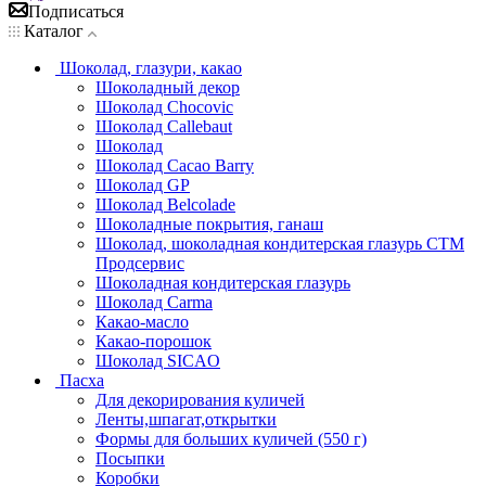
Подписаться
Каталог
Шоколад, глазури, какао
Шоколадный декор
Шоколад Chocovic
Шоколад Callebaut
Шоколад
Шоколад Cacao Barry
Шоколад GP
Шоколад Belcolade
Шоколадные покрытия, ганаш
Шоколад, шоколадная кондитерская глазурь СТМ
Продсервис
Шоколадная кондитерская глазурь
Шоколад Carma
Какао-масло
Какао-порошок
Шоколад SICAO
Пасха
Для декорирования куличей
Ленты,шпагат,открытки
Формы для больших куличей (550 г)
Посыпки
Коробки