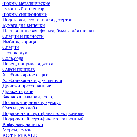
Формы металлические
кухонный инвентарь
Формы силиконовые
Подставки, столики для десертов
Бумага для выпечки
Пленка пищевая, фольга, бумага д/выпечки
Специи и пряности
Имбирь, корица
Специи
Чеснок, лук
Соль,сода
Перец, паприка, аджика
Смеси приправ
Хлебопекарное сырье
Хлебопекарные улучшители
Дрожжи прессованные
Дрожжи сухие
Закваски, заварки, солод
Посыпки зерновые, кунжут
Смеси для хлеба
Подарочный сертификат электронный
Подарочный сертификат электронный
Кофе, чай, напитки
Морсы, смузи
КОФЕ MIKALE