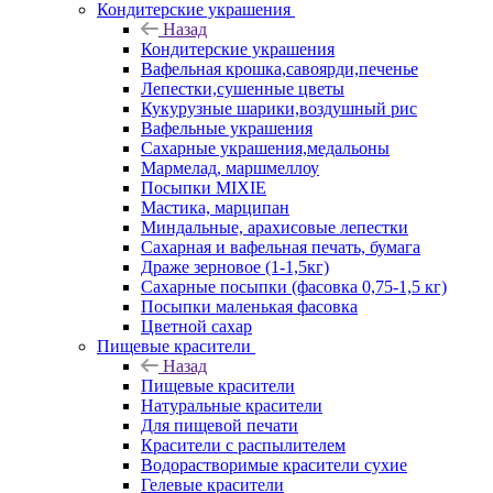
Кондитерские украшения
Назад
Кондитерские украшения
Вафельная крошка,савоярди,печенье
Лепестки,сушенные цветы
Кукурузные шарики,воздушный рис
Вафельные украшения
Сахарные украшения,медальоны
Мармелад, маршмеллоу
Посыпки MIXIE
Мастика, марципан
Миндальные, арахисовые лепестки
Сахарная и вафельная печать, бумага
Драже зерновое (1-1,5кг)
Сахарные посыпки (фасовка 0,75-1,5 кг)
Посыпки маленькая фасовка
Цветной сахар
Пищевые красители
Назад
Пищевые красители
Натуральные красители
Для пищевой печати
Красители с распылителем
Водорастворимые красители сухие
Гелевые красители