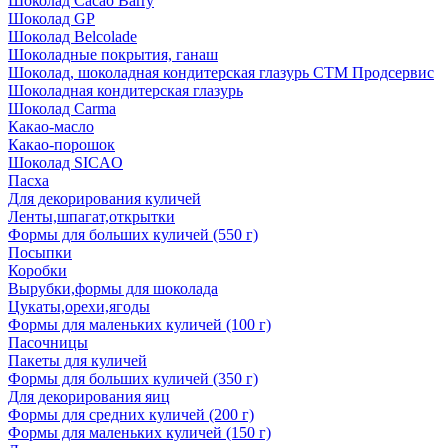
Шоколад Cacao Barry
Шоколад GP
Шоколад Belcolade
Шоколадные покрытия, ганаш
Шоколад, шоколадная кондитерская глазурь СТМ Продсервис
Шоколадная кондитерская глазурь
Шоколад Carma
Какао-масло
Какао-порошок
Шоколад SICAO
Пасха
Для декорирования куличей
Ленты,шпагат,открытки
Формы для больших куличей (550 г)
Посыпки
Коробки
Вырубки,формы для шоколада
Цукаты,орехи,ягоды
Формы для маленьких куличей (100 г)
Пасочницы
Пакеты для куличей
Формы для больших куличей (350 г)
Для декорирования яиц
Формы для средних куличей (200 г)
Формы для маленьких куличей (150 г)