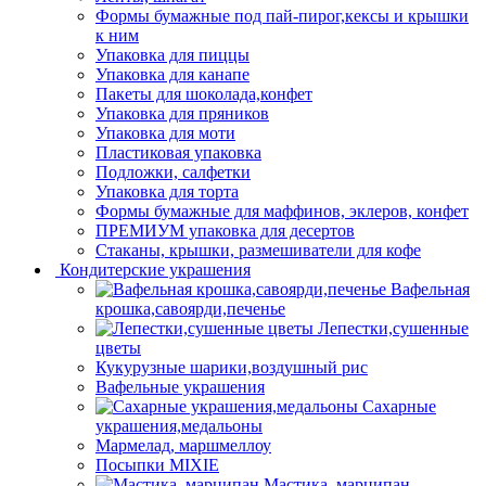
Формы бумажные под пай-пирог,кексы и крышки
к ним
Упаковка для пиццы
Упаковка для канапе
Пакеты для шоколада,конфет
Упаковка для пряников
Упаковка для моти
Пластиковая упаковка
Подложки, салфетки
Упаковка для торта
Формы бумажные для маффинов, эклеров, конфет
ПРЕМИУМ упаковка для десертов
Стаканы, крышки, размешиватели для кофе
Кондитерские украшения
Вафельная
крошка,савоярди,печенье
Лепестки,сушенные
цветы
Кукурузные шарики,воздушный рис
Вафельные украшения
Сахарные
украшения,медальоны
Мармелад, маршмеллоу
Посыпки MIXIE
Мастика, марципан