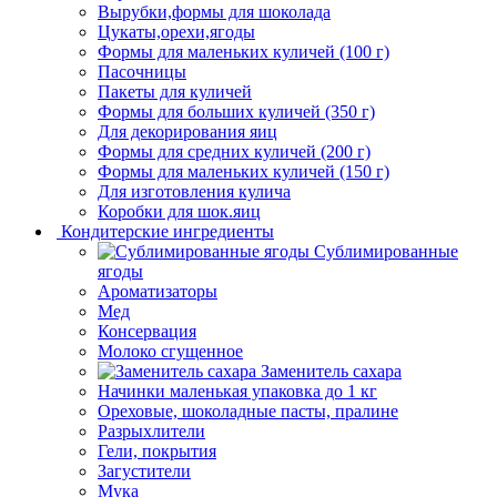
Вырубки,формы для шоколада
Цукаты,орехи,ягоды
Формы для маленьких куличей (100 г)
Пасочницы
Пакеты для куличей
Формы для больших куличей (350 г)
Для декорирования яиц
Формы для средних куличей (200 г)
Формы для маленьких куличей (150 г)
Для изготовления кулича
Коробки для шок.яиц
Кондитерские ингредиенты
Сублимированные
ягоды
Ароматизаторы
Мед
Консервация
Молоко сгущенное
Заменитель сахара
Начинки маленькая упаковка до 1 кг
Ореховые, шоколадные пасты, пралине
Разрыхлители
Гели, покрытия
Загустители
Мука