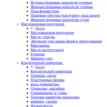
Водорастворимые красители гелевые
Жирорастворимые красители гелевые
Пищ.фломастеры
Пищевые блестки (кандурин), пищ.золото
Жирорастворимые красители сухие
Масложировая продукция
Назад
Масложировая продукция
Масло, спреды
Эмульсии для смазки форм и оборудования
Маргарины
Масло растительное
Бульоны
Майонез,соус
Кондитерский инвентарь
Назад
Кондитерский инвентарь
Топперы, свечи
Пластиковые формы
весы,термометры
Открытки, наклейки
Глазирование и сушка
Палочки,шампуры,проволока
коврики, скалки
Фальш-ярусы