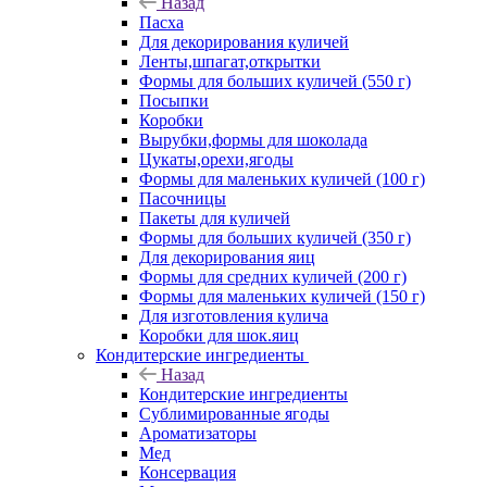
Назад
Пасха
Для декорирования куличей
Ленты,шпагат,открытки
Формы для больших куличей (550 г)
Посыпки
Коробки
Вырубки,формы для шоколада
Цукаты,орехи,ягоды
Формы для маленьких куличей (100 г)
Пасочницы
Пакеты для куличей
Формы для больших куличей (350 г)
Для декорирования яиц
Формы для средних куличей (200 г)
Формы для маленьких куличей (150 г)
Для изготовления кулича
Коробки для шок.яиц
Кондитерские ингредиенты
Назад
Кондитерские ингредиенты
Сублимированные ягоды
Ароматизаторы
Мед
Консервация