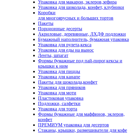
Упаковка для макарон, эклеров,зефира
Упаковка для шоколада, конфет, клубники
Коробки
для многоярусных и больших тортов
Пакеты
Порционные десерты
Акриловые, деревянные, ЛХДФ подложки
Бумажный наполнитель, бумажная упаковка
Упаковка для рулета,кекса
Упаковка для еды на вынос
Ленты, шпагат
Формы бумажные под пай-пирог,кексы и
крышки к ним
Упаковка для пиццы
Упаковка для канапе
Пакеты для шоколада,конфет
Упаковка для пряников
Упаковка для моти
Пластиковая упаковка
Подложки, салфетки
Упаковка для торта
Формы бумажные для маффинов, эклеров,
конфет
ПРЕМИУМ упаковка для десертов
Стаканы, крышки, размешиватели для кофе