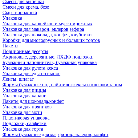
Смеси для выпечки
Смеси для крема, безе
Сыр творожный
Упаковка
Упаковка для капкейков и мусс.пирожных
Упаковка для макарон, эклеров,зефира
Упаковка для шоколада, конфет, клубники
Коробки для многоярусных и больших тортов
Пакеты
Порционные десерты
Акриловые, деревянные, ЛХДФ подложки
Бумажный наполнитель, бумажная упаковка
Упаковка для рулета,кекса
Упаковка для еды на вынос
Ленты, шпагат
Формы бумажные под пай-пирог,кексы и крышки к ним
Упаковка для пиццы
Упаковка для канапе
Пакеты для шоколада,конфет
Упаковка для пряников
Упаковка для моти
Пластиковая упаковка
Подложки, салфетки
Упаковка для торта
Формы бумажные для маффинов, эклеров, конфет