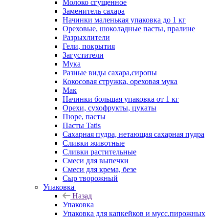
Молоко сгущенное
Заменитель сахара
Начинки маленькая упаковка до 1 кг
Ореховые, шоколадные пасты, пралине
Разрыхлители
Гели, покрытия
Загустители
Мука
Разные виды сахара,сиропы
Кокосовая стружка, ореховая мука
Мак
Начинки большая упаковка от 1 кг
Орехи, сухофрукты, цукаты
Пюре, пасты
Пасты Tatis
Сахарная пудра, нетающая сахарная пудра
Сливки животные
Сливки растительные
Смеси для выпечки
Смеси для крема, безе
Сыр творожный
Упаковка
Назад
Упаковка
Упаковка для капкейков и мусс.пирожных