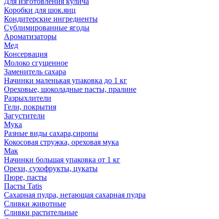
Для изготовления кулича
Коробки для шок.яиц
Кондитерские ингредиенты
Сублимированные ягоды
Ароматизаторы
Мед
Консервация
Молоко сгущенное
Заменитель сахара
Начинки маленькая упаковка до 1 кг
Ореховые, шоколадные пасты, пралине
Разрыхлители
Гели, покрытия
Загустители
Мука
Разные виды сахара,сиропы
Кокосовая стружка, ореховая мука
Мак
Начинки большая упаковка от 1 кг
Орехи, сухофрукты, цукаты
Пюре, пасты
Пасты Tatis
Сахарная пудра, нетающая сахарная пудра
Сливки животные
Сливки растительные