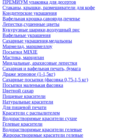
ПРЕМИУМ упаковка для десертов
Стаканы, крышки, размешиватели для кофе
Кондитерские украшения
Вафельная крошка,савоярди,печенье
Лепестки,сушенные цветы
Кукурузные шарики,воздушный рис
Вафельные украшения
Сахарные украшения,медальоны
Мармелад, маршмеллоу
Посыпки MIXIE
Мастика, марципан
Миндальные, арахисовые лепестки
Сахарная и вафельная печать, бумага
Драже зерновое (1-1,5кг)
Сахарные посыпки (фасовка 0,75-1,5 кг)
Посыпки маленькая фасовка
Цветной сахар
Пищевые красители
Натуральные красители
Для пищевой печати
Красители с распылителем
Водорастворимые красители сухие
Гелевые красители
Водорастворимые красители гелевые
Жирорастворимые красители гелевые