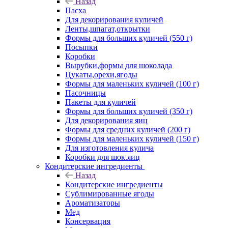
Назад
Пасха
Для декорирования куличей
Ленты,шпагат,открытки
Формы для больших куличей (550 г)
Посыпки
Коробки
Вырубки,формы для шоколада
Цукаты,орехи,ягоды
Формы для маленьких куличей (100 г)
Пасочницы
Пакеты для куличей
Формы для больших куличей (350 г)
Для декорирования яиц
Формы для средних куличей (200 г)
Формы для маленьких куличей (150 г)
Для изготовления кулича
Коробки для шок.яиц
Кондитерские ингредиенты
Назад
Кондитерские ингредиенты
Сублимированные ягоды
Ароматизаторы
Мед
Консервация