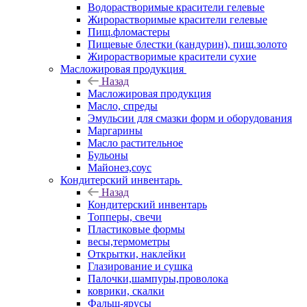
Водорастворимые красители гелевые
Жирорастворимые красители гелевые
Пищ.фломастеры
Пищевые блестки (кандурин), пищ.золото
Жирорастворимые красители сухие
Масложировая продукция
Назад
Масложировая продукция
Масло, спреды
Эмульсии для смазки форм и оборудования
Маргарины
Масло растительное
Бульоны
Майонез,соус
Кондитерский инвентарь
Назад
Кондитерский инвентарь
Топперы, свечи
Пластиковые формы
весы,термометры
Открытки, наклейки
Глазирование и сушка
Палочки,шампуры,проволока
коврики, скалки
Фальш-ярусы