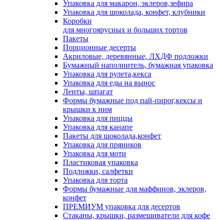
Упаковка для макарон, эклеров,зефира
Упаковка для шоколада, конфет, клубники
Коробки
для многоярусных и больших тортов
Пакеты
Порционные десерты
Акриловые, деревянные, ЛХДФ подложки
Бумажный наполнитель, бумажная упаковка
Упаковка для рулета,кекса
Упаковка для еды на вынос
Ленты, шпагат
Формы бумажные под пай-пирог,кексы и
крышки к ним
Упаковка для пиццы
Упаковка для канапе
Пакеты для шоколада,конфет
Упаковка для пряников
Упаковка для моти
Пластиковая упаковка
Подложки, салфетки
Упаковка для торта
Формы бумажные для маффинов, эклеров,
конфет
ПРЕМИУМ упаковка для десертов
Стаканы, крышки, размешиватели для кофе