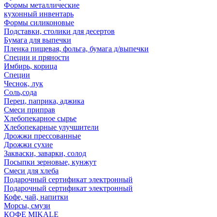
Формы металлические
кухонный инвентарь
Формы силиконовые
Подставки, столики для десертов
Бумага для выпечки
Пленка пищевая, фольга, бумага д/выпечки
Специи и пряности
Имбирь, корица
Специи
Чеснок, лук
Соль,сода
Перец, паприка, аджика
Смеси приправ
Хлебопекарное сырье
Хлебопекарные улучшители
Дрожжи прессованные
Дрожжи сухие
Закваски, заварки, солод
Посыпки зерновые, кунжут
Смеси для хлеба
Подарочный сертификат электронный
Подарочный сертификат электронный
Кофе, чай, напитки
Морсы, смузи
КОФЕ MIKALE