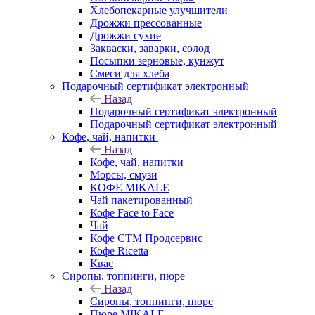
Хлебопекарные улучшители
Дрожжи прессованные
Дрожжи сухие
Закваски, заварки, солод
Посыпки зерновые, кунжут
Смеси для хлеба
Подарочный сертификат электронный
Назад
Подарочный сертификат электронный
Подарочный сертификат электронный
Кофе, чай, напитки
Назад
Кофе, чай, напитки
Морсы, смузи
КОФЕ MIKALE
Чай пакетированный
Кофе Face to Face
Чай
Кофе СТМ Продсервис
Кофе Ricetta
Квас
Сиропы, топпинги, пюре
Назад
Сиропы, топпинги, пюре
Пюре MIKALE