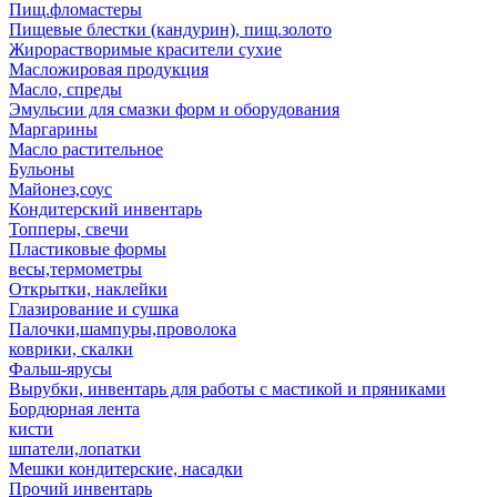
Пищ.фломастеры
Пищевые блестки (кандурин), пищ.золото
Жирорастворимые красители сухие
Масложировая продукция
Масло, спреды
Эмульсии для смазки форм и оборудования
Маргарины
Масло растительное
Бульоны
Майонез,соус
Кондитерский инвентарь
Топперы, свечи
Пластиковые формы
весы,термометры
Открытки, наклейки
Глазирование и сушка
Палочки,шампуры,проволока
коврики, скалки
Фальш-ярусы
Вырубки, инвентарь для работы с мастикой и пряниками
Бордюрная лента
кисти
шпатели,лопатки
Мешки кондитерские, насадки
Прочий инвентарь