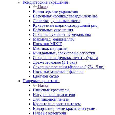
Кондитерские украшения
Назад
Кондитерские украшения
Вафельная крошка,савоярди,печенье
Лепестки,сушенные цветы
Кукурузные шарики,воздушный рис
Вафельные украшения
Сахарные украшения,медальоны
Мармелад, маршмеллоу
Посыпки MIXIE
Мастика, марципан
Миндальные, арахисовые лепестки
Сахарная и вафельная печать, бумага
Драже зерновое (1-1,5кг)
Сахарные посыпки (фасовка 0,75-1,5 кг)
Посыпки маленькая фасовка
Цветной сахар
Пищевые красители
Назад
Пищевые красители
Натуральные красители
Для пищевой печати
Красители с распылителем
Водорастворимые красители сухие
Гелевые красители