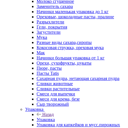
Молоко сгущенное
Заменитель сахара
Начинки маленькая упаковка до 1 кг
Ореховые, шоколадные пасты, пралине
Разрыхлители
Гели, покрытия
Загустители
Мука
Разные виды сахара,сиропы
Кокосовая стружка, ореховая мука
Мак
Начинки большая упаковка от 1 кг
Орехи, сухофрукты, цукаты
Пюре, пасты
Пасты Tatis
Сахарная пудра, нетающая сахарная пудра
Сливки животные
Сливки растительные
Смеси для выпечки
Смеси для крема, безе
Сыр творожный
Упаковка
Назад
Упаковка
Упаковка для капкейков и мусс.пирожных