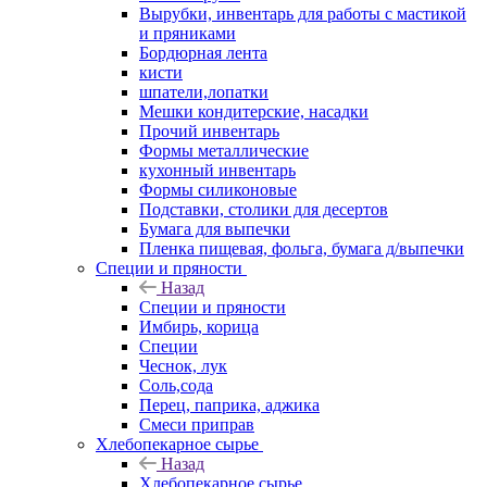
Вырубки, инвентарь для работы с мастикой
и пряниками
Бордюрная лента
кисти
шпатели,лопатки
Мешки кондитерские, насадки
Прочий инвентарь
Формы металлические
кухонный инвентарь
Формы силиконовые
Подставки, столики для десертов
Бумага для выпечки
Пленка пищевая, фольга, бумага д/выпечки
Специи и пряности
Назад
Специи и пряности
Имбирь, корица
Специи
Чеснок, лук
Соль,сода
Перец, паприка, аджика
Смеси приправ
Хлебопекарное сырье
Назад
Хлебопекарное сырье