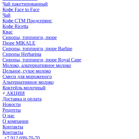
Чай пакетированный
Кофе Face to Face
Чай
Кофе СТМ Продсервис
Кофе Ricetta
Квас
Сиропы, топпинги, пюре
Пюре MIKALE
Сиропы, топпинги, пюре Barline
Сиропы Herbarista
Сиропы, топпинги, пюре Royal Cane
Молоко, альтернативное молоко
Цельное, сухое молоко
Смеси для мороженого
Альтернативное молоко
Коктейль молочный
АКЦИИ
Доставка и оплата
Новости
Рецепты
О нас
О компании
Контакты
Контакты
+7 912 699-70-70