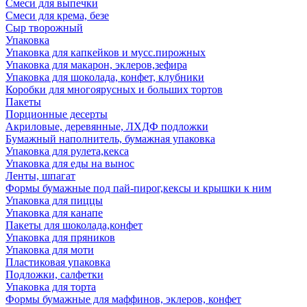
Смеси для выпечки
Смеси для крема, безе
Сыр творожный
Упаковка
Упаковка для капкейков и мусс.пирожных
Упаковка для макарон, эклеров,зефира
Упаковка для шоколада, конфет, клубники
Коробки для многоярусных и больших тортов
Пакеты
Порционные десерты
Акриловые, деревянные, ЛХДФ подложки
Бумажный наполнитель, бумажная упаковка
Упаковка для рулета,кекса
Упаковка для еды на вынос
Ленты, шпагат
Формы бумажные под пай-пирог,кексы и крышки к ним
Упаковка для пиццы
Упаковка для канапе
Пакеты для шоколада,конфет
Упаковка для пряников
Упаковка для моти
Пластиковая упаковка
Подложки, салфетки
Упаковка для торта
Формы бумажные для маффинов, эклеров, конфет