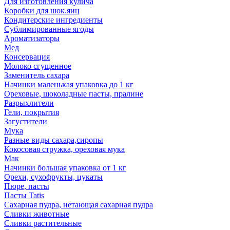
Для изготовления кулича
Коробки для шок.яиц
Кондитерские ингредиенты
Сублимированные ягоды
Ароматизаторы
Мед
Консервация
Молоко сгущенное
Заменитель сахара
Начинки маленькая упаковка до 1 кг
Ореховые, шоколадные пасты, пралине
Разрыхлители
Гели, покрытия
Загустители
Мука
Разные виды сахара,сиропы
Кокосовая стружка, ореховая мука
Мак
Начинки большая упаковка от 1 кг
Орехи, сухофрукты, цукаты
Пюре, пасты
Пасты Tatis
Сахарная пудра, нетающая сахарная пудра
Сливки животные
Сливки растительные