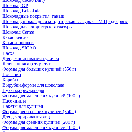
Шоколад Cacao Barry
Шоколад GP
Шоколад Belcolade
Шоколадные покрытия, ганаш
Шоколад, шоколадная кондитерская глазурь СТМ Продсервис
Шоколадная кондитерская глазурь
Шоколад Carma
Какао-масло
Какао-порошок
Шоколад SICAO
Пасха
Для декорирования куличей
Ленты,шпагат,открытки
Формы для больших куличей (550 г)
Посыпки
Коробки
Вырубки,формы для шоколада
Цукаты,орехи,ягоды
Формы для маленьких куличей (100 г)
Пасочницы
Пакеты для куличей
Формы для больших куличей (350 г)
Для декорирования яиц
Формы для средних куличей (200 г)
Формы для маленьких куличей (150 г)