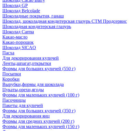
Шоколад Cacao Barry
Шоколад GP
Шоколад Belcolade
Шоколадные покрытия, ганаш
Шоколад, шоколадная кондитерская глазурь СТМ Продсервис
Шоколадная кондитерская глазурь
Шоколад Carma
Какао-масло
Какао-порошок
Шоколад SICAO
Пасха
Для декорирования куличей
Ленты,шпагат,открытки
Формы для больших куличей (550 г)
Посыпки
Коробки
Вырубки,формы для шоколада
Цукаты,орехи,ягоды
Формы для маленьких куличей (100 г)
Пасочницы
Пакеты для куличей
Формы для больших куличей (350 г)
Для декорирования яиц
Формы для средних куличей (200 г)
Формы для маленьких куличей (150 г)