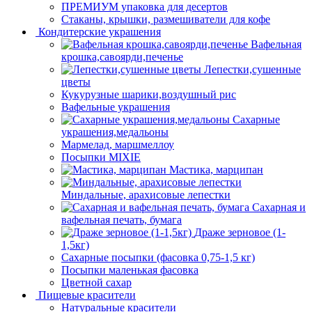
ПРЕМИУМ упаковка для десертов
Стаканы, крышки, размешиватели для кофе
Кондитерские украшения
Вафельная
крошка,савоярди,печенье
Лепестки,сушенные
цветы
Кукурузные шарики,воздушный рис
Вафельные украшения
Сахарные
украшения,медальоны
Мармелад, маршмеллоу
Посыпки MIXIE
Мастика, марципан
Миндальные, арахисовые лепестки
Сахарная и
вафельная печать, бумага
Драже зерновое (1-
1,5кг)
Сахарные посыпки (фасовка 0,75-1,5 кг)
Посыпки маленькая фасовка
Цветной сахар
Пищевые красители
Натуральные красители