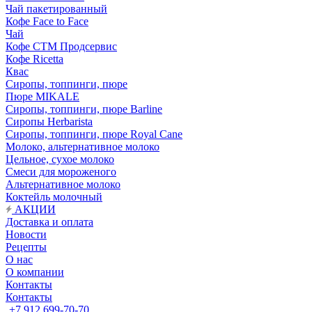
Чай пакетированный
Кофе Face to Face
Чай
Кофе СТМ Продсервис
Кофе Ricetta
Квас
Сиропы, топпинги, пюре
Пюре MIKALE
Сиропы, топпинги, пюре Barline
Сиропы Herbarista
Сиропы, топпинги, пюре Royal Cane
Молоко, альтернативное молоко
Цельное, сухое молоко
Смеси для мороженого
Альтернативное молоко
Коктейль молочный
АКЦИИ
Доставка и оплата
Новости
Рецепты
О нас
О компании
Контакты
Контакты
+7 912 699-70-70