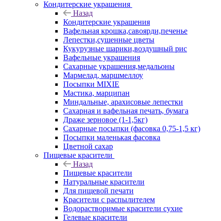
Кондитерские украшения
Назад
Кондитерские украшения
Вафельная крошка,савоярди,печенье
Лепестки,сушенные цветы
Кукурузные шарики,воздушный рис
Вафельные украшения
Сахарные украшения,медальоны
Мармелад, маршмеллоу
Посыпки MIXIE
Мастика, марципан
Миндальные, арахисовые лепестки
Сахарная и вафельная печать, бумага
Драже зерновое (1-1,5кг)
Сахарные посыпки (фасовка 0,75-1,5 кг)
Посыпки маленькая фасовка
Цветной сахар
Пищевые красители
Назад
Пищевые красители
Натуральные красители
Для пищевой печати
Красители с распылителем
Водорастворимые красители сухие
Гелевые красители