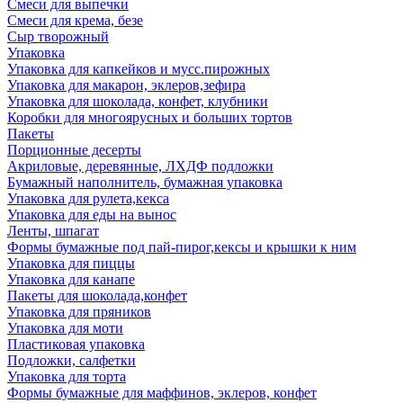
Смеси для выпечки
Смеси для крема, безе
Сыр творожный
Упаковка
Упаковка для капкейков и мусс.пирожных
Упаковка для макарон, эклеров,зефира
Упаковка для шоколада, конфет, клубники
Коробки для многоярусных и больших тортов
Пакеты
Порционные десерты
Акриловые, деревянные, ЛХДФ подложки
Бумажный наполнитель, бумажная упаковка
Упаковка для рулета,кекса
Упаковка для еды на вынос
Ленты, шпагат
Формы бумажные под пай-пирог,кексы и крышки к ним
Упаковка для пиццы
Упаковка для канапе
Пакеты для шоколада,конфет
Упаковка для пряников
Упаковка для моти
Пластиковая упаковка
Подложки, салфетки
Упаковка для торта
Формы бумажные для маффинов, эклеров, конфет