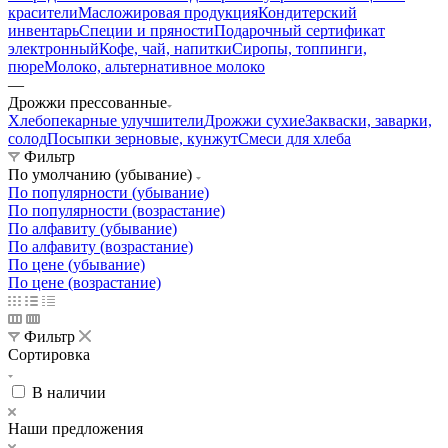
красители
Масложировая продукция
Кондитерский
инвентарь
Специи и пряности
Подарочный сертификат
электронный
Кофе, чай, напитки
Сиропы, топпинги,
пюре
Молоко, альтернативное молоко
—
Дрожжи прессованные
Хлебопекарные улучшители
Дрожжи сухие
Закваски, заварки,
солод
Посыпки зерновые, кунжут
Смеси для хлеба
Фильтр
По умолчанию (убывание)
По популярности (убывание)
По популярности (возрастание)
По алфавиту (убывание)
По алфавиту (возрастание)
По цене (убывание)
По цене (возрастание)
Фильтр
Сортировка
В наличии
Наши предложения