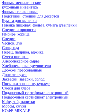
Формы металлические
кухонный инвентарь
Формы силиконовые
Подставки, столики для десертов
Бумага для выпечки
Пленка пищевая, фольга, бумага д/выпечки
Специи и пряности
Имбирь, корица
Специи
Чеснок, лук
Соль,сода
Перец, паприка, аджика
Смеси приправ
Хлебопекарное сырье
Хлебопекарные улучшители
Дрожжи прессованные
Дрожжи сухие
Закваски, заварки, солод
Посыпки зерновые, кунжут
Смеси для хлеба
Подарочный сертификат электронный
Подарочный сертификат электронный
Кофе, чай, напитки
Морсы, смузи
КОФЕ MIKALE