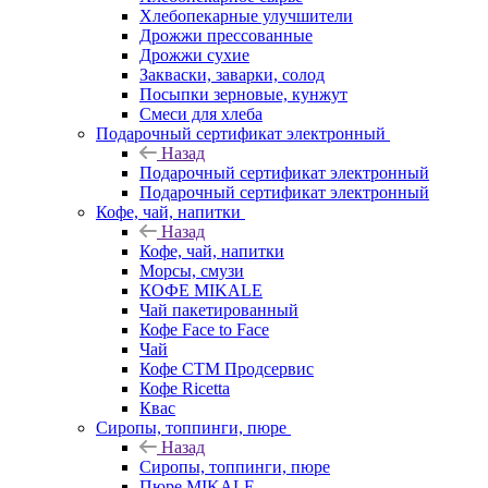
Хлебопекарные улучшители
Дрожжи прессованные
Дрожжи сухие
Закваски, заварки, солод
Посыпки зерновые, кунжут
Смеси для хлеба
Подарочный сертификат электронный
Назад
Подарочный сертификат электронный
Подарочный сертификат электронный
Кофе, чай, напитки
Назад
Кофе, чай, напитки
Морсы, смузи
КОФЕ MIKALE
Чай пакетированный
Кофе Face to Face
Чай
Кофе СТМ Продсервис
Кофе Ricetta
Квас
Сиропы, топпинги, пюре
Назад
Сиропы, топпинги, пюре
Пюре MIKALE