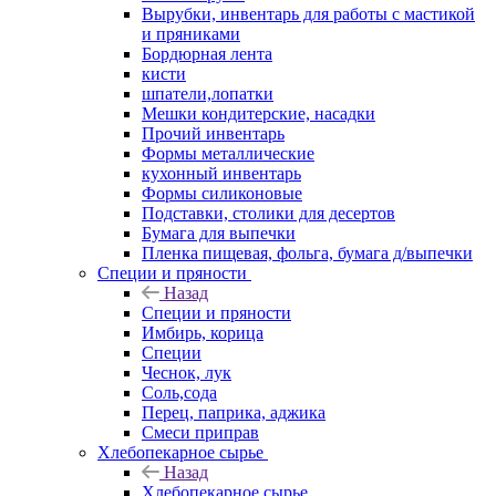
Вырубки, инвентарь для работы с мастикой
и пряниками
Бордюрная лента
кисти
шпатели,лопатки
Мешки кондитерские, насадки
Прочий инвентарь
Формы металлические
кухонный инвентарь
Формы силиконовые
Подставки, столики для десертов
Бумага для выпечки
Пленка пищевая, фольга, бумага д/выпечки
Специи и пряности
Назад
Специи и пряности
Имбирь, корица
Специи
Чеснок, лук
Соль,сода
Перец, паприка, аджика
Смеси приправ
Хлебопекарное сырье
Назад
Хлебопекарное сырье