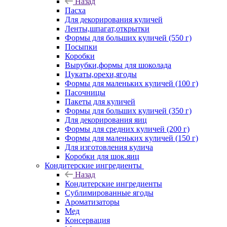
Назад
Пасха
Для декорирования куличей
Ленты,шпагат,открытки
Формы для больших куличей (550 г)
Посыпки
Коробки
Вырубки,формы для шоколада
Цукаты,орехи,ягоды
Формы для маленьких куличей (100 г)
Пасочницы
Пакеты для куличей
Формы для больших куличей (350 г)
Для декорирования яиц
Формы для средних куличей (200 г)
Формы для маленьких куличей (150 г)
Для изготовления кулича
Коробки для шок.яиц
Кондитерские ингредиенты
Назад
Кондитерские ингредиенты
Сублимированные ягоды
Ароматизаторы
Мед
Консервация