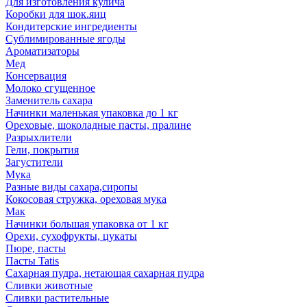
Для изготовления кулича
Коробки для шок.яиц
Кондитерские ингредиенты
Сублимированные ягоды
Ароматизаторы
Мед
Консервация
Молоко сгущенное
Заменитель сахара
Начинки маленькая упаковка до 1 кг
Ореховые, шоколадные пасты, пралине
Разрыхлители
Гели, покрытия
Загустители
Мука
Разные виды сахара,сиропы
Кокосовая стружка, ореховая мука
Мак
Начинки большая упаковка от 1 кг
Орехи, сухофрукты, цукаты
Пюре, пасты
Пасты Tatis
Сахарная пудра, нетающая сахарная пудра
Сливки животные
Сливки растительные