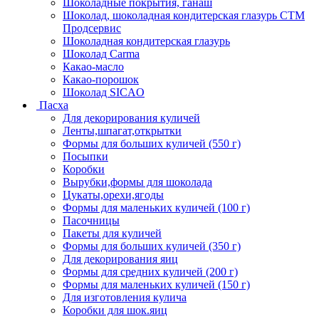
Шоколадные покрытия, ганаш
Шоколад, шоколадная кондитерская глазурь СТМ
Продсервис
Шоколадная кондитерская глазурь
Шоколад Carma
Какао-масло
Какао-порошок
Шоколад SICAO
Пасха
Для декорирования куличей
Ленты,шпагат,открытки
Формы для больших куличей (550 г)
Посыпки
Коробки
Вырубки,формы для шоколада
Цукаты,орехи,ягоды
Формы для маленьких куличей (100 г)
Пасочницы
Пакеты для куличей
Формы для больших куличей (350 г)
Для декорирования яиц
Формы для средних куличей (200 г)
Формы для маленьких куличей (150 г)
Для изготовления кулича
Коробки для шок.яиц