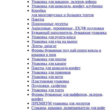
Упаковка для макарон, эклеров,зефира
Упаковка для шоколада, конфет, клубники
Коробки
для многоярусных и больших тортов
Пакеты
Порционные десерты
Акриловые, деревянные, ЛХДФ подложки
Бумажный наполнитель, бумажная упаковка
Упаковка для рулета,кекса
Упаковка для еды на вынос
Ленты, шпагат
Формы бумажные под пай-пирог,кексы и
крышки к ним
Упаковка для пиццы
Упаковка для канапе
Пакеты для шоколада,конфет
Упаковка для пряников
Упаковка для моти
Пластиковая упаковка
Подложки, салфетки
Упаковка для торта
Формы бумажные для маффинов, эклеров,
конфет
ПРЕМИУМ упаковка для десертов
Стаканы, крышки, размешиватели для кофе