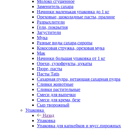
Молоко сгущенное
Заменитель сахара
Начинки маленькая упаковка до 1 кг
Ореховые, шоколадные пасты, пралине
Разрыхлители
Гели, покрытия
Загустители
Мука
Разные виды сахара,сиропы
Кокосовая стружка, ореховая мука
Мак
Начинки большая упаковка от 1 кг
Орехи, сухофрукты, цукаты
Пюре, пасты
Пасты Tatis
Сахарная пудра, нетающая сахарная пудра
Сливки животные
Сливки растительные
Смеси для выпечки
Смеси для крема, безе
Сыр творожный
Упаковка
Назад
Упаковка
Упаковка для капкейков и мусс.пирожных