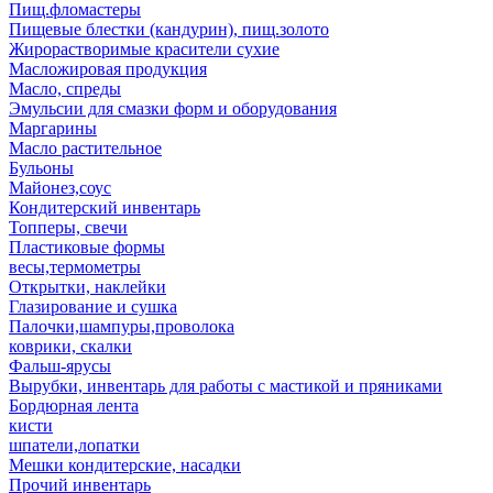
Пищ.фломастеры
Пищевые блестки (кандурин), пищ.золото
Жирорастворимые красители сухие
Масложировая продукция
Масло, спреды
Эмульсии для смазки форм и оборудования
Маргарины
Масло растительное
Бульоны
Майонез,соус
Кондитерский инвентарь
Топперы, свечи
Пластиковые формы
весы,термометры
Открытки, наклейки
Глазирование и сушка
Палочки,шампуры,проволока
коврики, скалки
Фальш-ярусы
Вырубки, инвентарь для работы с мастикой и пряниками
Бордюрная лента
кисти
шпатели,лопатки
Мешки кондитерские, насадки
Прочий инвентарь