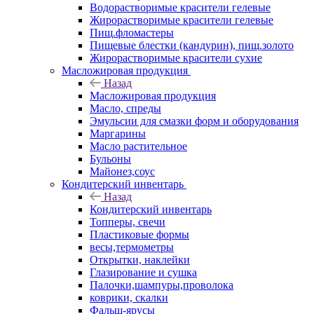
Водорастворимые красители гелевые
Жирорастворимые красители гелевые
Пищ.фломастеры
Пищевые блестки (кандурин), пищ.золото
Жирорастворимые красители сухие
Масложировая продукция
Назад
Масложировая продукция
Масло, спреды
Эмульсии для смазки форм и оборудования
Маргарины
Масло растительное
Бульоны
Майонез,соус
Кондитерский инвентарь
Назад
Кондитерский инвентарь
Топперы, свечи
Пластиковые формы
весы,термометры
Открытки, наклейки
Глазирование и сушка
Палочки,шампуры,проволока
коврики, скалки
Фальш-ярусы