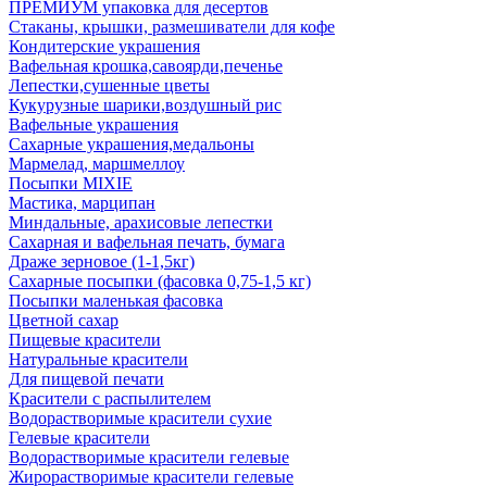
ПРЕМИУМ упаковка для десертов
Стаканы, крышки, размешиватели для кофе
Кондитерские украшения
Вафельная крошка,савоярди,печенье
Лепестки,сушенные цветы
Кукурузные шарики,воздушный рис
Вафельные украшения
Сахарные украшения,медальоны
Мармелад, маршмеллоу
Посыпки MIXIE
Мастика, марципан
Миндальные, арахисовые лепестки
Сахарная и вафельная печать, бумага
Драже зерновое (1-1,5кг)
Сахарные посыпки (фасовка 0,75-1,5 кг)
Посыпки маленькая фасовка
Цветной сахар
Пищевые красители
Натуральные красители
Для пищевой печати
Красители с распылителем
Водорастворимые красители сухие
Гелевые красители
Водорастворимые красители гелевые
Жирорастворимые красители гелевые