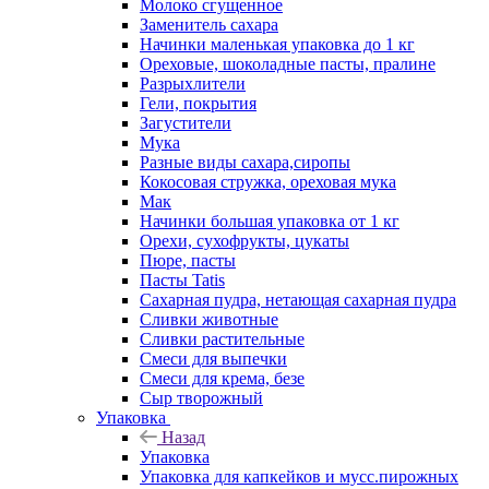
Молоко сгущенное
Заменитель сахара
Начинки маленькая упаковка до 1 кг
Ореховые, шоколадные пасты, пралине
Разрыхлители
Гели, покрытия
Загустители
Мука
Разные виды сахара,сиропы
Кокосовая стружка, ореховая мука
Мак
Начинки большая упаковка от 1 кг
Орехи, сухофрукты, цукаты
Пюре, пасты
Пасты Tatis
Сахарная пудра, нетающая сахарная пудра
Сливки животные
Сливки растительные
Смеси для выпечки
Смеси для крема, безе
Сыр творожный
Упаковка
Назад
Упаковка
Упаковка для капкейков и мусс.пирожных