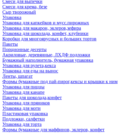
Смеси для выпечки
Смеси для крема, безе
Сыр творожный
Упаковка
Упаковка для капкейков и мусс.пирожных
Упаковка для макарон, эклеров,зефира
Упаковка для шоколада, конфет, клубники
Коробки для многоярусных и больших тортов
Пакеты
Порционные десерты
Акриловые, деревянные, ЛХДФ подложки
Бумажный наполнитель, бумажная упаковка
Упаковка для рулета,кекса
Упаковка для еды на вынос
Ленты, шпагат
Формы бумажные под пай-пирог,кексы и крышки к ним
Упаковка для пиццы
Упаковка для канапе
Пакеты для шоколада,конфет
Упаковка для пряников
Упаковка для моти
Пластиковая упаковка
Подложки, салфетки
Упаковка для торта
Формы бумажные для маффинов, эклеров, конфет