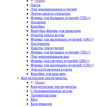
Назад
Пасха
Для декорирования куличей
Ленты,шпагат,открытки
Формы для больших куличей (550 г)
Посыпки
Коробки
Вырубки,формы для шоколада
Цукаты,орехи,ягоды
Формы для маленьких куличей (100 г)
Пасочницы
Пакеты для куличей
Формы для больших куличей (350 г)
Для декорирования яиц
Формы для средних куличей (200 г)
Формы для маленьких куличей (150 г)
Для изготовления кулича
Коробки для шок.яиц
Кондитерские ингредиенты
Назад
Кондитерские ингредиенты
Сублимированные ягоды
Ароматизаторы
Мед
Консервация