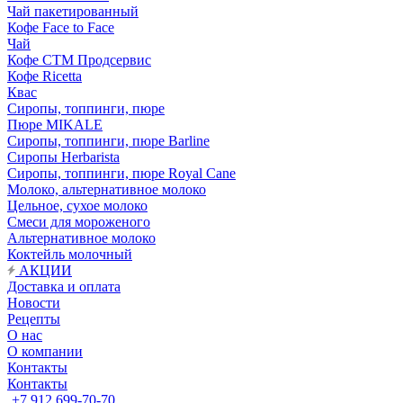
Чай пакетированный
Кофе Face to Face
Чай
Кофе СТМ Продсервис
Кофе Ricetta
Квас
Сиропы, топпинги, пюре
Пюре MIKALE
Сиропы, топпинги, пюре Barline
Сиропы Herbarista
Сиропы, топпинги, пюре Royal Cane
Молоко, альтернативное молоко
Цельное, сухое молоко
Смеси для мороженого
Альтернативное молоко
Коктейль молочный
АКЦИИ
Доставка и оплата
Новости
Рецепты
О нас
О компании
Контакты
Контакты
+7 912 699-70-70