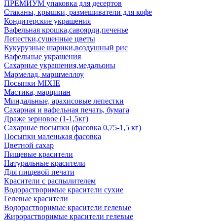
ПРЕМИУМ упаковка для десертов
Стаканы, крышки, размешиватели для кофе
Кондитерские украшения
Вафельная крошка,савоярди,печенье
Лепестки,сушенные цветы
Кукурузные шарики,воздушный рис
Вафельные украшения
Сахарные украшения,медальоны
Мармелад, маршмеллоу
Посыпки MIXIE
Мастика, марципан
Миндальные, арахисовые лепестки
Сахарная и вафельная печать, бумага
Драже зерновое (1-1,5кг)
Сахарные посыпки (фасовка 0,75-1,5 кг)
Посыпки маленькая фасовка
Цветной сахар
Пищевые красители
Натуральные красители
Для пищевой печати
Красители с распылителем
Водорастворимые красители сухие
Гелевые красители
Водорастворимые красители гелевые
Жирорастворимые красители гелевые