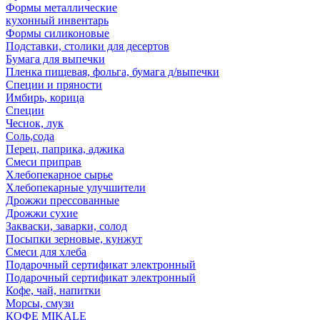
Формы металлические
кухонный инвентарь
Формы силиконовые
Подставки, столики для десертов
Бумага для выпечки
Пленка пищевая, фольга, бумага д/выпечки
Специи и пряности
Имбирь, корица
Специи
Чеснок, лук
Соль,сода
Перец, паприка, аджика
Смеси приправ
Хлебопекарное сырье
Хлебопекарные улучшители
Дрожжи прессованные
Дрожжи сухие
Закваски, заварки, солод
Посыпки зерновые, кунжут
Смеси для хлеба
Подарочный сертификат электронный
Подарочный сертификат электронный
Кофе, чай, напитки
Морсы, смузи
КОФЕ MIKALE