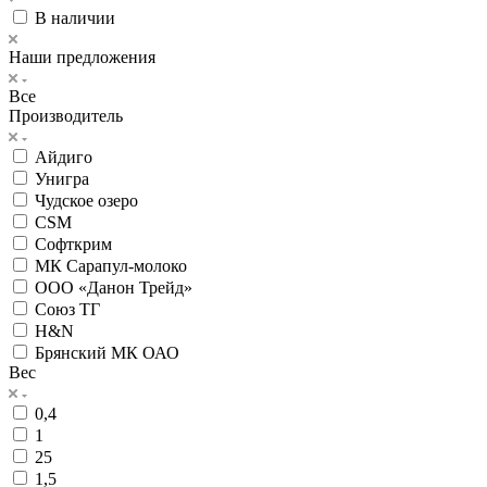
В наличии
Наши предложения
Все
Производитель
Айдиго
Унигра
Чудское озеро
CSM
Софткрим
МК Сарапул-молоко
ООО «Данон Трейд»
Союз ТГ
H&N
Брянский МК ОАО
Вес
0,4
1
25
1,5