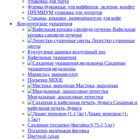
Упаковка для торта
Формы бумажные для маффинов, эклеров, конфет
ПРЕМИУМ упаковка для десертов
Стаканы, крышки, размешиватели для кофе
Кондитерские украшения
Вафельная
крошка,савоярди,печенье
Лепестки,сушенные
цветы
Кукурузные шарики,воздушный рис
Вафельные украшения
Сахарные
украшения,медальоны
Мармелад, маршмеллоу
Посыпки MIXIE
Мастика, марципан
Миндальные, арахисовые лепестки
Сахарная и
вафельная печать, бумага
Драже зерновое (1-
1,5кг)
Сахарные посыпки (фасовка 0,75-1,5 кг)
Посыпки маленькая фасовка
Цветной сахар