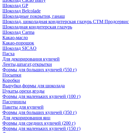
Шоколад Cacao Barry
Шоколад GP
Шоколад Belcolade
Шоколадные покрытия, ганаш
Шоколад, шоколадная кондитерская глазурь СТМ Продсервис
Шоколадная кондитерская глазурь
Шоколад Carma
Какао-масло
Какао-порошок
Шоколад SICAO
Пасха
Для декорирования куличей
Ленты,шпагат,открытки
Формы для больших куличей (550 г)
Посыпки
Коробки
Вырубки,формы для шоколада
Цукаты,орехи,ягоды
Формы для маленьких куличей (100 г)
Пасочницы
Пакеты для куличей
Формы для больших куличей (350 г)
Для декорирования яиц
Формы для средних куличей (200 г)
Формы для маленьких куличей (150 г)