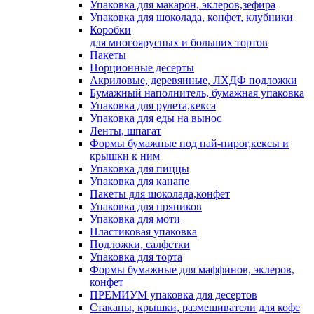
Упаковка для макарон, эклеров,зефира
Упаковка для шоколада, конфет, клубники
Коробки
для многоярусных и больших тортов
Пакеты
Порционные десерты
Акриловые, деревянные, ЛХДФ подложки
Бумажный наполнитель, бумажная упаковка
Упаковка для рулета,кекса
Упаковка для еды на вынос
Ленты, шпагат
Формы бумажные под пай-пирог,кексы и
крышки к ним
Упаковка для пиццы
Упаковка для канапе
Пакеты для шоколада,конфет
Упаковка для пряников
Упаковка для моти
Пластиковая упаковка
Подложки, салфетки
Упаковка для торта
Формы бумажные для маффинов, эклеров,
конфет
ПРЕМИУМ упаковка для десертов
Стаканы, крышки, размешиватели для кофе