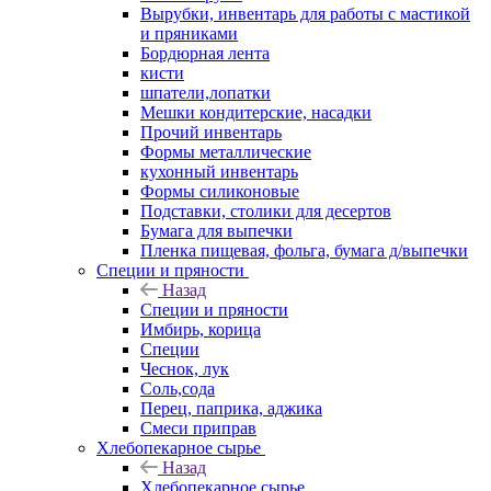
Вырубки, инвентарь для работы с мастикой
и пряниками
Бордюрная лента
кисти
шпатели,лопатки
Мешки кондитерские, насадки
Прочий инвентарь
Формы металлические
кухонный инвентарь
Формы силиконовые
Подставки, столики для десертов
Бумага для выпечки
Пленка пищевая, фольга, бумага д/выпечки
Специи и пряности
Назад
Специи и пряности
Имбирь, корица
Специи
Чеснок, лук
Соль,сода
Перец, паприка, аджика
Смеси приправ
Хлебопекарное сырье
Назад
Хлебопекарное сырье