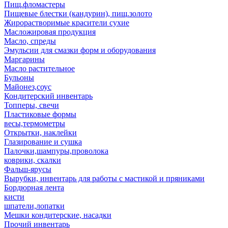
Пищ.фломастеры
Пищевые блестки (кандурин), пищ.золото
Жирорастворимые красители сухие
Масложировая продукция
Масло, спреды
Эмульсии для смазки форм и оборудования
Маргарины
Масло растительное
Бульоны
Майонез,соус
Кондитерский инвентарь
Топперы, свечи
Пластиковые формы
весы,термометры
Открытки, наклейки
Глазирование и сушка
Палочки,шампуры,проволока
коврики, скалки
Фальш-ярусы
Вырубки, инвентарь для работы с мастикой и пряниками
Бордюрная лента
кисти
шпатели,лопатки
Мешки кондитерские, насадки
Прочий инвентарь