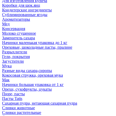
Для изготовления кулича
Коробки для шок.яиц
Кондитерские ингредиенты
Сублимированные ягоды
Ароматизаторы
Мед
Консервация
Молоко сгущенное
Заменитель сахара
Начинки маленькая упаковка до 1 кг
Ореховые, шоколадные пасты, пралине
Разрыхлители
Гели, покрытия
Загустители
Мука
Разные виды сахара,сиропы
Кокосовая стружка, ореховая мука
Мак
Начинки большая упаковка от 1 кг
Орехи, сухофрукты, цукаты
Пюре, пасты
Пасты Tatis
Сахарная пудра, нетающая сахарная пудра
Сливки животные
Сливки растительные