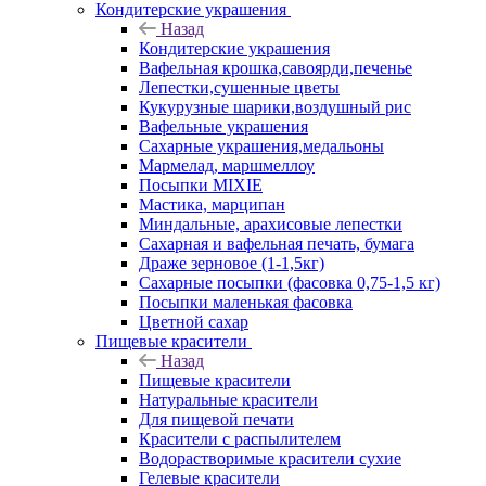
Кондитерские украшения
Назад
Кондитерские украшения
Вафельная крошка,савоярди,печенье
Лепестки,сушенные цветы
Кукурузные шарики,воздушный рис
Вафельные украшения
Сахарные украшения,медальоны
Мармелад, маршмеллоу
Посыпки MIXIE
Мастика, марципан
Миндальные, арахисовые лепестки
Сахарная и вафельная печать, бумага
Драже зерновое (1-1,5кг)
Сахарные посыпки (фасовка 0,75-1,5 кг)
Посыпки маленькая фасовка
Цветной сахар
Пищевые красители
Назад
Пищевые красители
Натуральные красители
Для пищевой печати
Красители с распылителем
Водорастворимые красители сухие
Гелевые красители