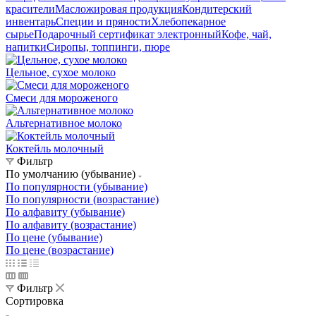
красители
Масложировая продукция
Кондитерский
инвентарь
Специи и пряности
Хлебопекарное
сырье
Подарочный сертификат электронный
Кофе, чай,
напитки
Сиропы, топпинги, пюре
Цельное, сухое молоко
Смеси для мороженого
Альтернативное молоко
Коктейль молочный
Фильтр
По умолчанию (убывание)
По популярности (убывание)
По популярности (возрастание)
По алфавиту (убывание)
По алфавиту (возрастание)
По цене (убывание)
По цене (возрастание)
Фильтр
Сортировка