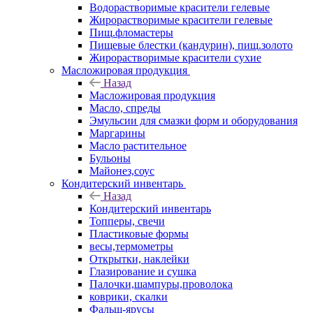
Водорастворимые красители гелевые
Жирорастворимые красители гелевые
Пищ.фломастеры
Пищевые блестки (кандурин), пищ.золото
Жирорастворимые красители сухие
Масложировая продукция
Назад
Масложировая продукция
Масло, спреды
Эмульсии для смазки форм и оборудования
Маргарины
Масло растительное
Бульоны
Майонез,соус
Кондитерский инвентарь
Назад
Кондитерский инвентарь
Топперы, свечи
Пластиковые формы
весы,термометры
Открытки, наклейки
Глазирование и сушка
Палочки,шампуры,проволока
коврики, скалки
Фальш-ярусы