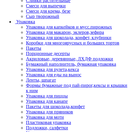
Сливки растительные
Смеси для выпечки
Смеси для крема, безе
Сыр творожный
Упаковка
Упаковка для капкейков и мусс.пирожных
Упаковка для макарон, эклеров,зефира
Упаковка для шоколада, конфет, клубники
Коробки для многоярусных и больших тортов
Пакеты
Порционные десерты
Акриловые, деревянные, ЛХДФ подложки
Бумажный наполнитель, бумажная упаковка
Упаковка для рулета,кекса
Упаковка для еды на вынос
Ленты, шпагат
Формы бумажные под пай-пирог,кексы и крышки
к ним
Упаковка для пиццы
Упаковка для канапе
Пакеты для шоколада,конфет
Упаковка для пряников
Упаковка для моти
Пластиковая упаковка
Подложки, салфетки