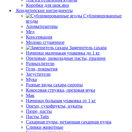
Коробки для шок.яиц
Кондитерские ингредиенты
Сублимированные
ягоды
Ароматизаторы
Мед
Консервация
Молоко сгущенное
Заменитель сахара
Начинки маленькая упаковка до 1 кг
Ореховые, шоколадные пасты, пралине
Разрыхлители
Гели, покрытия
Загустители
Мука
Разные виды сахара,сиропы
Кокосовая стружка, ореховая мука
Мак
Начинки большая упаковка от 1 кг
Орехи, сухофрукты, цукаты
Пюре, пасты
Пасты Tatis
Сахарная пудра, нетающая сахарная пудра
Сливки животные