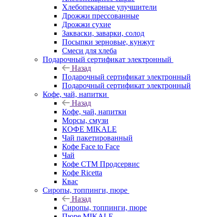
Хлебопекарные улучшители
Дрожжи прессованные
Дрожжи сухие
Закваски, заварки, солод
Посыпки зерновые, кунжут
Смеси для хлеба
Подарочный сертификат электронный
Назад
Подарочный сертификат электронный
Подарочный сертификат электронный
Кофе, чай, напитки
Назад
Кофе, чай, напитки
Морсы, смузи
КОФЕ MIKALE
Чай пакетированный
Кофе Face to Face
Чай
Кофе СТМ Продсервис
Кофе Ricetta
Квас
Сиропы, топпинги, пюре
Назад
Сиропы, топпинги, пюре
Пюре MIKALE