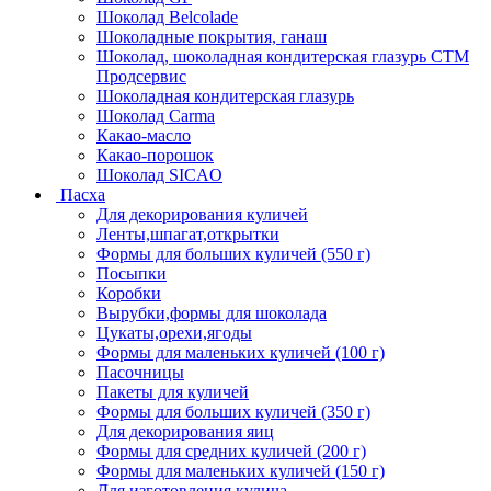
Шоколад Belcolade
Шоколадные покрытия, ганаш
Шоколад, шоколадная кондитерская глазурь СТМ
Продсервис
Шоколадная кондитерская глазурь
Шоколад Carma
Какао-масло
Какао-порошок
Шоколад SICAO
Пасха
Для декорирования куличей
Ленты,шпагат,открытки
Формы для больших куличей (550 г)
Посыпки
Коробки
Вырубки,формы для шоколада
Цукаты,орехи,ягоды
Формы для маленьких куличей (100 г)
Пасочницы
Пакеты для куличей
Формы для больших куличей (350 г)
Для декорирования яиц
Формы для средних куличей (200 г)
Формы для маленьких куличей (150 г)
Для изготовления кулича