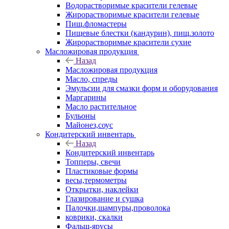
Водорастворимые красители гелевые
Жирорастворимые красители гелевые
Пищ.фломастеры
Пищевые блестки (кандурин), пищ.золото
Жирорастворимые красители сухие
Масложировая продукция
Назад
Масложировая продукция
Масло, спреды
Эмульсии для смазки форм и оборудования
Маргарины
Масло растительное
Бульоны
Майонез,соус
Кондитерский инвентарь
Назад
Кондитерский инвентарь
Топперы, свечи
Пластиковые формы
весы,термометры
Открытки, наклейки
Глазирование и сушка
Палочки,шампуры,проволока
коврики, скалки
Фальш-ярусы