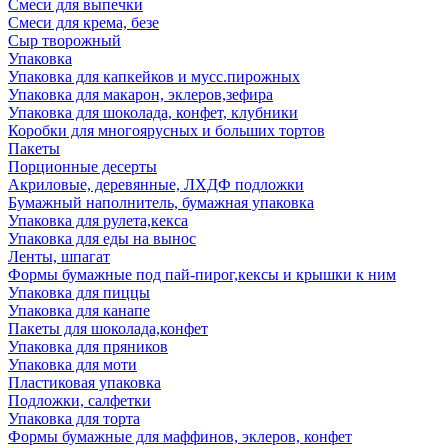
Смеси для выпечки
Смеси для крема, безе
Сыр творожный
Упаковка
Упаковка для капкейков и мусс.пирожных
Упаковка для макарон, эклеров,зефира
Упаковка для шоколада, конфет, клубники
Коробки для многоярусных и больших тортов
Пакеты
Порционные десерты
Акриловые, деревянные, ЛХДФ подложки
Бумажный наполнитель, бумажная упаковка
Упаковка для рулета,кекса
Упаковка для еды на вынос
Ленты, шпагат
Формы бумажные под пай-пирог,кексы и крышки к ним
Упаковка для пиццы
Упаковка для канапе
Пакеты для шоколада,конфет
Упаковка для пряников
Упаковка для моти
Пластиковая упаковка
Подложки, салфетки
Упаковка для торта
Формы бумажные для маффинов, эклеров, конфет