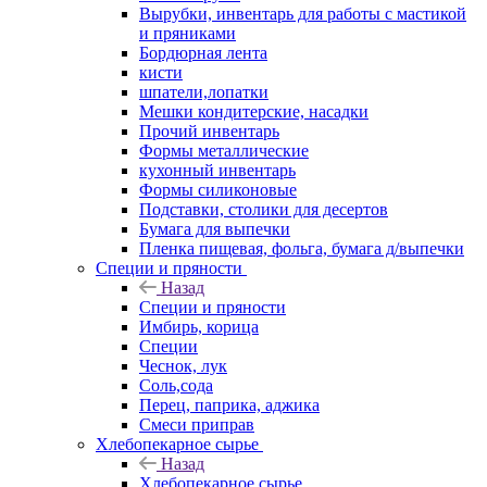
Вырубки, инвентарь для работы с мастикой
и пряниками
Бордюрная лента
кисти
шпатели,лопатки
Мешки кондитерские, насадки
Прочий инвентарь
Формы металлические
кухонный инвентарь
Формы силиконовые
Подставки, столики для десертов
Бумага для выпечки
Пленка пищевая, фольга, бумага д/выпечки
Специи и пряности
Назад
Специи и пряности
Имбирь, корица
Специи
Чеснок, лук
Соль,сода
Перец, паприка, аджика
Смеси приправ
Хлебопекарное сырье
Назад
Хлебопекарное сырье