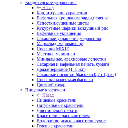
Кондитерские украшения
Назад
Кондитерские украшения
Вафельная крошка,савоярди,печенье
Лепестки,сушенные цветы
Кукурузные шарики,воздушный рис
Вафельные украшения
Сахарные украшения,медальоны
Мармелад, маршмеллоу
Посыпки MIXIE
Мастика, марципан
Миндальные, арахисовые лепестки
Сахарная и вафельная печать, бумага
Драже зерновое (1-1,5кг)
Сахарные посыпки (фасовка 0,75-1,5 кг)
Посыпки маленькая фасовка
Цветной сахар
Пищевые красители
Назад
Пищевые красители
Натуральные красители
Для пищевой печати
Красители с распылителем
Водорастворимые красители сухие
Гелевые красители