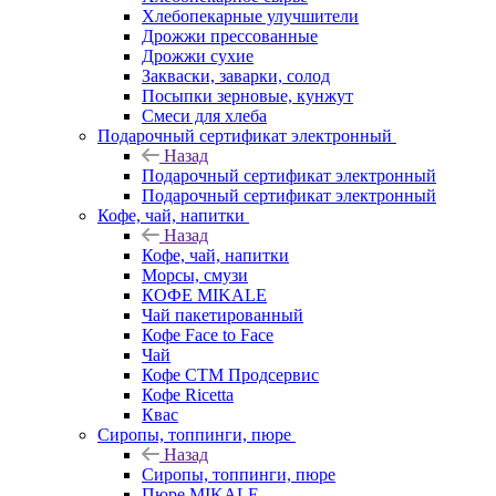
Хлебопекарные улучшители
Дрожжи прессованные
Дрожжи сухие
Закваски, заварки, солод
Посыпки зерновые, кунжут
Смеси для хлеба
Подарочный сертификат электронный
Назад
Подарочный сертификат электронный
Подарочный сертификат электронный
Кофе, чай, напитки
Назад
Кофе, чай, напитки
Морсы, смузи
КОФЕ MIKALE
Чай пакетированный
Кофе Face to Face
Чай
Кофе СТМ Продсервис
Кофе Ricetta
Квас
Сиропы, топпинги, пюре
Назад
Сиропы, топпинги, пюре
Пюре MIKALE