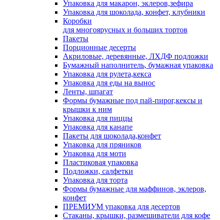
Упаковка для макарон, эклеров,зефира
Упаковка для шоколада, конфет, клубники
Коробки
для многоярусных и больших тортов
Пакеты
Порционные десерты
Акриловые, деревянные, ЛХДФ подложки
Бумажный наполнитель, бумажная упаковка
Упаковка для рулета,кекса
Упаковка для еды на вынос
Ленты, шпагат
Формы бумажные под пай-пирог,кексы и
крышки к ним
Упаковка для пиццы
Упаковка для канапе
Пакеты для шоколада,конфет
Упаковка для пряников
Упаковка для моти
Пластиковая упаковка
Подложки, салфетки
Упаковка для торта
Формы бумажные для маффинов, эклеров,
конфет
ПРЕМИУМ упаковка для десертов
Стаканы, крышки, размешиватели для кофе