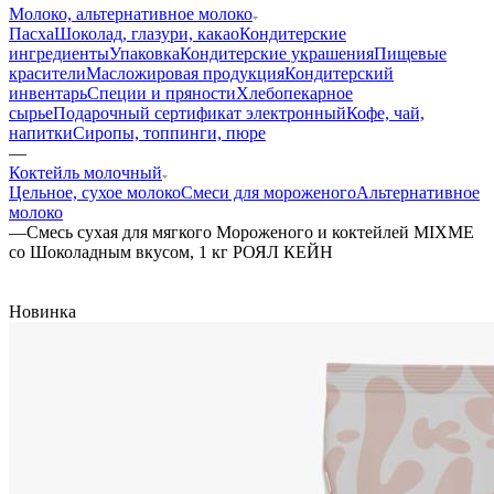
Молоко, альтернативное молоко
Пасха
Шоколад, глазури, какао
Кондитерские
ингредиенты
Упаковка
Кондитерские украшения
Пищевые
красители
Масложировая продукция
Кондитерский
инвентарь
Специи и пряности
Хлебопекарное
сырье
Подарочный сертификат электронный
Кофе, чай,
напитки
Сиропы, топпинги, пюре
—
Коктейль молочный
Цельное, сухое молоко
Смеси для мороженого
Альтернативное
молоко
—
Смесь сухая для мягкого Мороженого и коктейлей MIXME
со Шоколадным вкусом, 1 кг РОЯЛ КЕЙН
Новинка