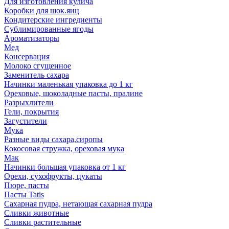
Для изготовления кулича
Коробки для шок.яиц
Кондитерские ингредиенты
Сублимированные ягоды
Ароматизаторы
Мед
Консервация
Молоко сгущенное
Заменитель сахара
Начинки маленькая упаковка до 1 кг
Ореховые, шоколадные пасты, пралине
Разрыхлители
Гели, покрытия
Загустители
Мука
Разные виды сахара,сиропы
Кокосовая стружка, ореховая мука
Мак
Начинки большая упаковка от 1 кг
Орехи, сухофрукты, цукаты
Пюре, пасты
Пасты Tatis
Сахарная пудра, нетающая сахарная пудра
Сливки животные
Сливки растительные