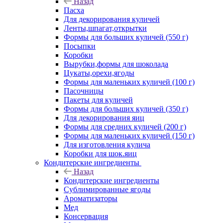
Назад
Пасха
Для декорирования куличей
Ленты,шпагат,открытки
Формы для больших куличей (550 г)
Посыпки
Коробки
Вырубки,формы для шоколада
Цукаты,орехи,ягоды
Формы для маленьких куличей (100 г)
Пасочницы
Пакеты для куличей
Формы для больших куличей (350 г)
Для декорирования яиц
Формы для средних куличей (200 г)
Формы для маленьких куличей (150 г)
Для изготовления кулича
Коробки для шок.яиц
Кондитерские ингредиенты
Назад
Кондитерские ингредиенты
Сублимированные ягоды
Ароматизаторы
Мед
Консервация