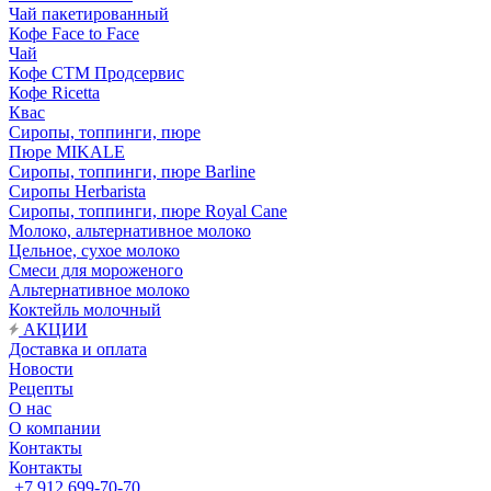
Чай пакетированный
Кофе Face to Face
Чай
Кофе СТМ Продсервис
Кофе Ricetta
Квас
Сиропы, топпинги, пюре
Пюре MIKALE
Сиропы, топпинги, пюре Barline
Сиропы Herbarista
Сиропы, топпинги, пюре Royal Cane
Молоко, альтернативное молоко
Цельное, сухое молоко
Смеси для мороженого
Альтернативное молоко
Коктейль молочный
АКЦИИ
Доставка и оплата
Новости
Рецепты
О нас
О компании
Контакты
Контакты
+7 912 699-70-70