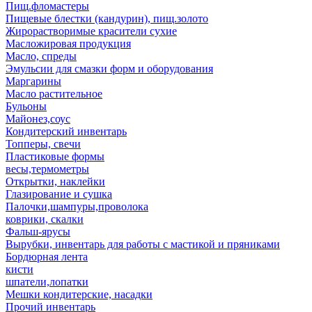
Пищ.фломастеры
Пищевые блестки (кандурин), пищ.золото
Жирорастворимые красители сухие
Масложировая продукция
Масло, спреды
Эмульсии для смазки форм и оборудования
Маргарины
Масло растительное
Бульоны
Майонез,соус
Кондитерский инвентарь
Топперы, свечи
Пластиковые формы
весы,термометры
Открытки, наклейки
Глазирование и сушка
Палочки,шампуры,проволока
коврики, скалки
Фальш-ярусы
Вырубки, инвентарь для работы с мастикой и пряниками
Бордюрная лента
кисти
шпатели,лопатки
Мешки кондитерские, насадки
Прочий инвентарь