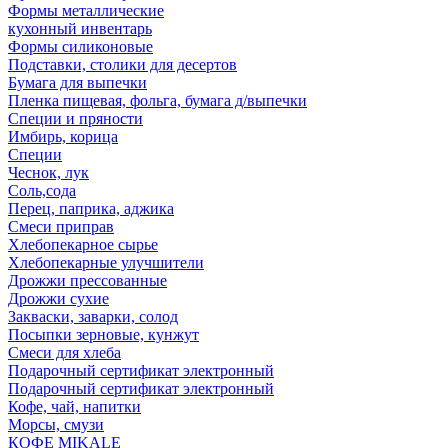
Формы металлические
кухонный инвентарь
Формы силиконовые
Подставки, столики для десертов
Бумага для выпечки
Пленка пищевая, фольга, бумага д/выпечки
Специи и пряности
Имбирь, корица
Специи
Чеснок, лук
Соль,сода
Перец, паприка, аджика
Смеси приправ
Хлебопекарное сырье
Хлебопекарные улучшители
Дрожжи прессованные
Дрожжи сухие
Закваски, заварки, солод
Посыпки зерновые, кунжут
Смеси для хлеба
Подарочный сертификат электронный
Подарочный сертификат электронный
Кофе, чай, напитки
Морсы, смузи
КОФЕ MIKALE