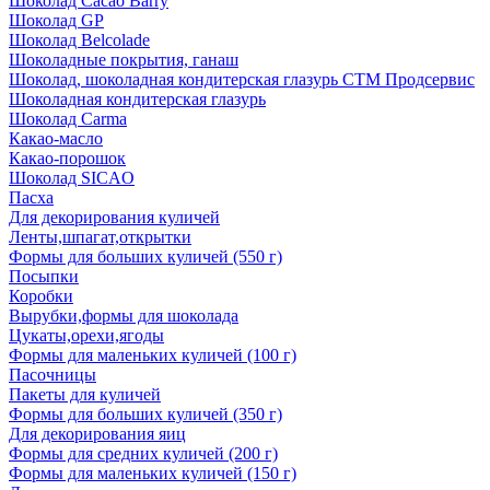
Шоколад Cacao Barry
Шоколад GP
Шоколад Belcolade
Шоколадные покрытия, ганаш
Шоколад, шоколадная кондитерская глазурь СТМ Продсервис
Шоколадная кондитерская глазурь
Шоколад Carma
Какао-масло
Какао-порошок
Шоколад SICAO
Пасха
Для декорирования куличей
Ленты,шпагат,открытки
Формы для больших куличей (550 г)
Посыпки
Коробки
Вырубки,формы для шоколада
Цукаты,орехи,ягоды
Формы для маленьких куличей (100 г)
Пасочницы
Пакеты для куличей
Формы для больших куличей (350 г)
Для декорирования яиц
Формы для средних куличей (200 г)
Формы для маленьких куличей (150 г)