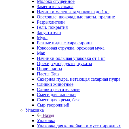
Молоко сгущенное
Заменитель сахара
Начинки маленькая упаковка до 1 кг
Ореховые, шоколадные пасты, пралине
Разрыхлители
Гели, покрытия
Загустители
Мука
Разные виды сахара,сиропы
Кокосовая стружка, ореховая мука
Мак
Начинки большая упаковка от 1 кг
Орехи, сухофрукты, цукаты
Пюре, пасты
Пасты Tatis
Сахарная пудра, нетающая сахарная пудра
Сливки животные
Сливки растительные
Смеси для выпечки
Смеси для крема, безе
Сыр творожный
Упаковка
Назад
Упаковка
Упаковка для капкейков и мусс.пирожных