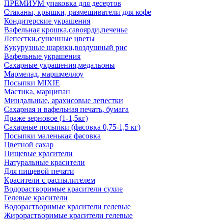
ПРЕМИУМ упаковка для десертов
Стаканы, крышки, размешиватели для кофе
Кондитерские украшения
Вафельная крошка,савоярди,печенье
Лепестки,сушенные цветы
Кукурузные шарики,воздушный рис
Вафельные украшения
Сахарные украшения,медальоны
Мармелад, маршмеллоу
Посыпки MIXIE
Мастика, марципан
Миндальные, арахисовые лепестки
Сахарная и вафельная печать, бумага
Драже зерновое (1-1,5кг)
Сахарные посыпки (фасовка 0,75-1,5 кг)
Посыпки маленькая фасовка
Цветной сахар
Пищевые красители
Натуральные красители
Для пищевой печати
Красители с распылителем
Водорастворимые красители сухие
Гелевые красители
Водорастворимые красители гелевые
Жирорастворимые красители гелевые