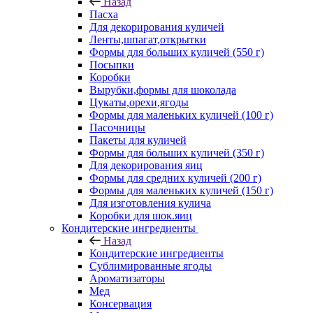
Назад
Пасха
Для декорирования куличей
Ленты,шпагат,открытки
Формы для больших куличей (550 г)
Посыпки
Коробки
Вырубки,формы для шоколада
Цукаты,орехи,ягоды
Формы для маленьких куличей (100 г)
Пасочницы
Пакеты для куличей
Формы для больших куличей (350 г)
Для декорирования яиц
Формы для средних куличей (200 г)
Формы для маленьких куличей (150 г)
Для изготовления кулича
Коробки для шок.яиц
Кондитерские ингредиенты
Назад
Кондитерские ингредиенты
Сублимированные ягоды
Ароматизаторы
Мед
Консервация