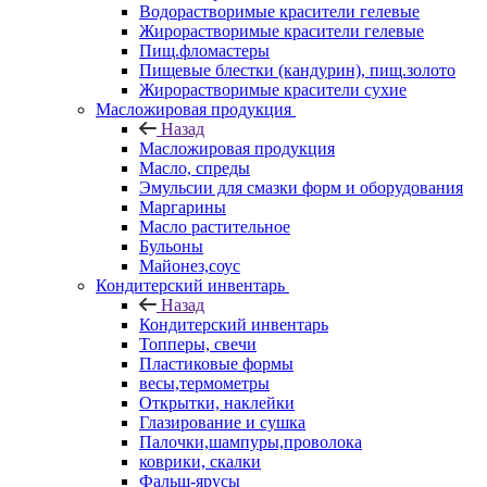
Водорастворимые красители гелевые
Жирорастворимые красители гелевые
Пищ.фломастеры
Пищевые блестки (кандурин), пищ.золото
Жирорастворимые красители сухие
Масложировая продукция
Назад
Масложировая продукция
Масло, спреды
Эмульсии для смазки форм и оборудования
Маргарины
Масло растительное
Бульоны
Майонез,соус
Кондитерский инвентарь
Назад
Кондитерский инвентарь
Топперы, свечи
Пластиковые формы
весы,термометры
Открытки, наклейки
Глазирование и сушка
Палочки,шампуры,проволока
коврики, скалки
Фальш-ярусы