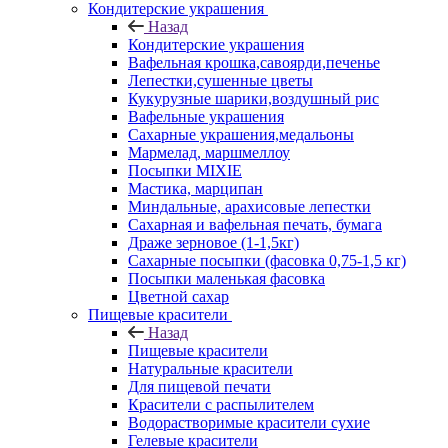
Кондитерские украшения
Назад
Кондитерские украшения
Вафельная крошка,савоярди,печенье
Лепестки,сушенные цветы
Кукурузные шарики,воздушный рис
Вафельные украшения
Сахарные украшения,медальоны
Мармелад, маршмеллоу
Посыпки MIXIE
Мастика, марципан
Миндальные, арахисовые лепестки
Сахарная и вафельная печать, бумага
Драже зерновое (1-1,5кг)
Сахарные посыпки (фасовка 0,75-1,5 кг)
Посыпки маленькая фасовка
Цветной сахар
Пищевые красители
Назад
Пищевые красители
Натуральные красители
Для пищевой печати
Красители с распылителем
Водорастворимые красители сухие
Гелевые красители