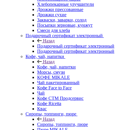
Хлебопекарные улучшители
Дрожжи прессованные
Дрожжи сухие
Закваски, заварки, солод
Посыпки зерновые, кунжут
Смеси для хлеба
Подарочный сертификат электронный
Назад
Подарочный сертификат электронный
Подарочный сертификат электронный
Кофе, чай, напитки
Назад
Кофе, чай, напитки
Морсы, смузи
КОФЕ MIKALE
Чай пакетированный
Кофе Face to Face
Чай
Кофе СТМ Продсервис
Кофе Ricetta
Квас
Сиропы, топпинги, пюре
Назад
Сиропы, топпинги, пюре
Пюре MIKALE