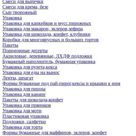
Смеси для выпечки
Смеси для крема, безе
Сыр творожный
Упаковка
Упаковка для капкейков и мусс.пирожных
Упаковка для макарон, эклеров,зефира
Упаковка для шоколада, конфет, клубники
Коробки для многоярусных и больших тортов
Пакеты
Порционные десерты
Акриловые, деревянные, ЛХДФ подложки
Бумажный наполнитель, бумажная упаковка
Упаковка для рулета,кекса
Упаковка для еды на вынос
Ленты, шпагат
Формы бумажные под пай-пирог,кексы и крышки к ним
Упаковка для пиццы
Упаковка для канапе
Пакеты для шоколада,конфет
Упаковка для пряников
Упаковка для моти
Пластиковая упаковка
Подложки, салфетки
Упаковка для торта
Формы бумажные для маффинов, эклеров, конфет