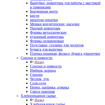
Вырубки, инвентарь для работы с мастикой
и пряниками
Бордюрная лента
кисти
шпатели,лопатки
Мешки кондитерские, насадки
Прочий инвентарь
Формы металлические
кухонный инвентарь
Формы силиконовые
Подставки, столики для десертов
Бумага для выпечки
Пленка пищевая, фольга, бумага д/выпечки
Специи и пряности
Назад
Специи и пряности
Имбирь, корица
Специи
Чеснок, лук
Соль,сода
Перец, паприка, аджика
Смеси приправ
Хлебопекарное сырье
Назад
Хлебопекарное сырье