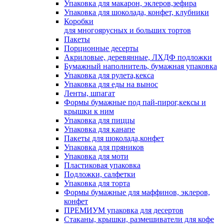
Упаковка для макарон, эклеров,зефира
Упаковка для шоколада, конфет, клубники
Коробки
для многоярусных и больших тортов
Пакеты
Порционные десерты
Акриловые, деревянные, ЛХДФ подложки
Бумажный наполнитель, бумажная упаковка
Упаковка для рулета,кекса
Упаковка для еды на вынос
Ленты, шпагат
Формы бумажные под пай-пирог,кексы и
крышки к ним
Упаковка для пиццы
Упаковка для канапе
Пакеты для шоколада,конфет
Упаковка для пряников
Упаковка для моти
Пластиковая упаковка
Подложки, салфетки
Упаковка для торта
Формы бумажные для маффинов, эклеров,
конфет
ПРЕМИУМ упаковка для десертов
Стаканы, крышки, размешиватели для кофе