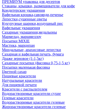
ПРЕМИУМ упаковка для десертов
Стаканы, крышки, размешиватели для кофе
Кондитерские украшения
Вафельная крошка,савоярди,печенье
Лепестки,сушенные цветы
Кукурузные шарики,воздушный рис
Вафельные украшения
Сахарные украшения,медальоны
Мармелад, маршмеллоу
Посыпки MIXIE
Мастика, марципан
Миндальные, арахисовые лепестки
Сахарная и вафельная печать, бумага
Драже зерновое (1-1,5кг)
Сахарные посыпки (фасовка 0,75-1,5 кг)
Посыпки маленькая фасовка
Цветной сахар
Пищевые красители
Натуральные красители
Для пищевой печати
Красители с распылителем
Водорастворимые красители сухие
Гелевые красители
Водорастворимые красители гелевые
Жирорастворимые красители гелевые