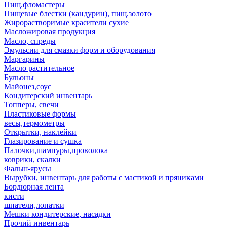
Пищ.фломастеры
Пищевые блестки (кандурин), пищ.золото
Жирорастворимые красители сухие
Масложировая продукция
Масло, спреды
Эмульсии для смазки форм и оборудования
Маргарины
Масло растительное
Бульоны
Майонез,соус
Кондитерский инвентарь
Топперы, свечи
Пластиковые формы
весы,термометры
Открытки, наклейки
Глазирование и сушка
Палочки,шампуры,проволока
коврики, скалки
Фальш-ярусы
Вырубки, инвентарь для работы с мастикой и пряниками
Бордюрная лента
кисти
шпатели,лопатки
Мешки кондитерские, насадки
Прочий инвентарь