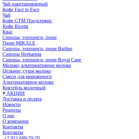
Чай пакетированный
Кофе Face to Face
Чай
Кофе СТМ Продсервис
Кофе Ricetta
Квас
Сиропы, топпинги, пюре
Пюре MIKALE
Сиропы, топпинги, пюре Barline
Сиропы Herbarista
Сиропы, топпинги, пюре Royal Cane
Молоко, альтернативное молоко
Цельное, сухое молоко
Смеси для мороженого
Альтернативное молоко
Коктейль молочный
АКЦИИ
Доставка и оплата
Новости
Рецепты
О нас
О компании
Контакты
Контакты
+7 912 699-70-70