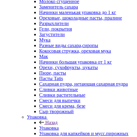
Молоко сгущенное
Заменитель сахара
Начинки маленькая упаковка до 1 кг
Ореховые, шоколадные пасты, пралине
Разрыхлители
Гели, покрытия
Загустители
Мука
Разные виды сахара,сиропы
Кокосовая стружка, ореховая мука
Мак
Начинки большая упаковка от 1 кг
Орехи, сухофрукты, цукаты
Пюре, пасты
Пасты Tatis
Сахарная пудра, нетающая сахарная пудра
Сливки животные
Сливки растительные
Смеси для выпечки
Смеси для крема, безе
Сыр творожный
Упаковка
Назад
Упаковка
Упаковка для капкейков и мусс.пирожных