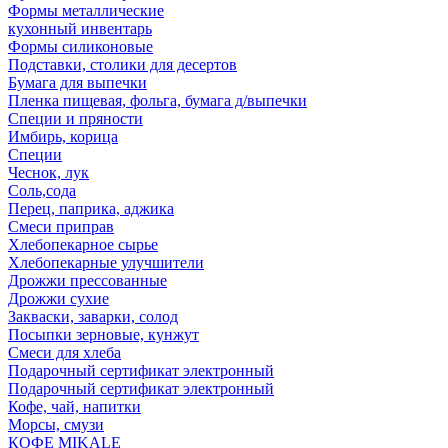
Формы металлические
кухонный инвентарь
Формы силиконовые
Подставки, столики для десертов
Бумага для выпечки
Пленка пищевая, фольга, бумага д/выпечки
Специи и пряности
Имбирь, корица
Специи
Чеснок, лук
Соль,сода
Перец, паприка, аджика
Смеси приправ
Хлебопекарное сырье
Хлебопекарные улучшители
Дрожжи прессованные
Дрожжи сухие
Закваски, заварки, солод
Посыпки зерновые, кунжут
Смеси для хлеба
Подарочный сертификат электронный
Подарочный сертификат электронный
Кофе, чай, напитки
Морсы, смузи
КОФЕ MIKALE