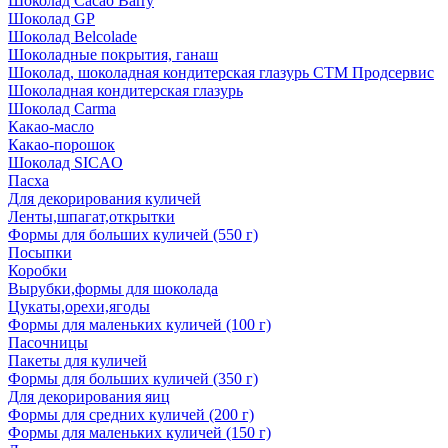
Шоколад Cacao Barry
Шоколад GP
Шоколад Belcolade
Шоколадные покрытия, ганаш
Шоколад, шоколадная кондитерская глазурь СТМ Продсервис
Шоколадная кондитерская глазурь
Шоколад Carma
Какао-масло
Какао-порошок
Шоколад SICAO
Пасха
Для декорирования куличей
Ленты,шпагат,открытки
Формы для больших куличей (550 г)
Посыпки
Коробки
Вырубки,формы для шоколада
Цукаты,орехи,ягоды
Формы для маленьких куличей (100 г)
Пасочницы
Пакеты для куличей
Формы для больших куличей (350 г)
Для декорирования яиц
Формы для средних куличей (200 г)
Формы для маленьких куличей (150 г)