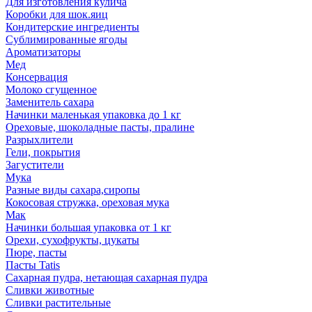
Для изготовления кулича
Коробки для шок.яиц
Кондитерские ингредиенты
Сублимированные ягоды
Ароматизаторы
Мед
Консервация
Молоко сгущенное
Заменитель сахара
Начинки маленькая упаковка до 1 кг
Ореховые, шоколадные пасты, пралине
Разрыхлители
Гели, покрытия
Загустители
Мука
Разные виды сахара,сиропы
Кокосовая стружка, ореховая мука
Мак
Начинки большая упаковка от 1 кг
Орехи, сухофрукты, цукаты
Пюре, пасты
Пасты Tatis
Сахарная пудра, нетающая сахарная пудра
Сливки животные
Сливки растительные