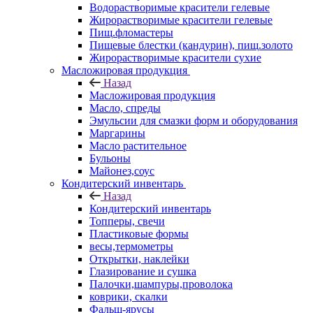
Водорастворимые красители гелевые
Жирорастворимые красители гелевые
Пищ.фломастеры
Пищевые блестки (кандурин), пищ.золото
Жирорастворимые красители сухие
Масложировая продукция
Назад
Масложировая продукция
Масло, спреды
Эмульсии для смазки форм и оборудования
Маргарины
Масло растительное
Бульоны
Майонез,соус
Кондитерский инвентарь
Назад
Кондитерский инвентарь
Топперы, свечи
Пластиковые формы
весы,термометры
Открытки, наклейки
Глазирование и сушка
Палочки,шампуры,проволока
коврики, скалки
Фальш-ярусы