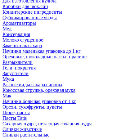
Для изготовления кулича
Коробки для шок.яиц
Кондитерские ингредиенты
Сублимированные ягоды
Ароматизаторы
Мед
Консервация
Молоко сгущенное
Заменитель сахара
Начинки маленькая упаковка до 1 кг
Ореховые, шоколадные пасты, пралине
Разрыхлители
Гели, покрытия
Загустители
Мука
Разные виды сахара,сиропы
Кокосовая стружка, ореховая мука
Мак
Начинки большая упаковка от 1 кг
Орехи, сухофрукты, цукаты
Пюре, пасты
Пасты Tatis
Сахарная пудра, нетающая сахарная пудра
Сливки животные
Сливки растительные