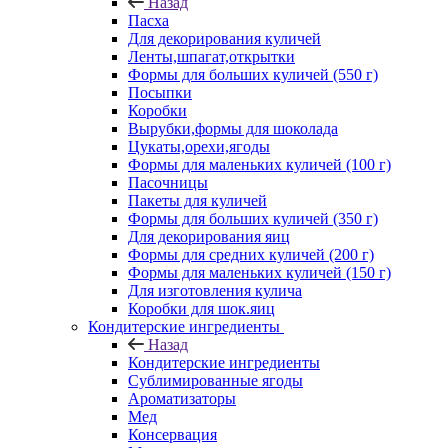
Назад
Пасха
Для декорирования куличей
Ленты,шпагат,открытки
Формы для больших куличей (550 г)
Посыпки
Коробки
Вырубки,формы для шоколада
Цукаты,орехи,ягоды
Формы для маленьких куличей (100 г)
Пасочницы
Пакеты для куличей
Формы для больших куличей (350 г)
Для декорирования яиц
Формы для средних куличей (200 г)
Формы для маленьких куличей (150 г)
Для изготовления кулича
Коробки для шок.яиц
Кондитерские ингредиенты
Назад
Кондитерские ингредиенты
Сублимированные ягоды
Ароматизаторы
Мед
Консервация