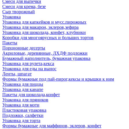
Смеси для выпечки
Смеси для крема, безе
Сыр творожный
Упаковка
Упаковка для капкейков и мусс.пирожных
Упаковка для макарон, эклеров,зефира
Упаковка для шоколада, конфет, клубники
Коробки для многоярусных и больших тортов
Пакеты
Порционные десерты
Акриловые, деревянные, ЛХДФ подложки
Бумажный наполнитель, бумажная упаковка
Упаковка для рулета,кекса
Упаковка для еды на вынос
Ленты, шпагат
Формы бумажные под пай-пирог,кексы и крышки к ним
Упаковка для пиццы
Упаковка для канапе
Пакеты для шоколада,конфет
Упаковка для пряников
Упаковка для моти
Пластиковая упаковка
Подложки, салфетки
Упаковка для торта
Формы бумажные для маффинов, эклеров, конфет