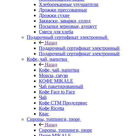
Хлебопекарные улучшители
Дрожжи прессованные
Дрожжи сухие
Закваски, заварки, солод
Посыпки зерновые, кунжут
Смеси для хлеба
Подарочный сертификат электронный
Назад
Подарочный сертификат электронный
Подарочный сертификат электронный
Кофе, чай, напитки
Назад
Кофе, чай, напитки
Морсы, смузи
КОФЕ MIKALE
Чай пакетированный
Кофе Face to Face
Чай
Кофе СТМ Продсервис
Кофе Ricetta
Квас
Сиропы, топпинги, пюре
Назад
Сиропы, топпинги, пюре
Пюре MIKALE