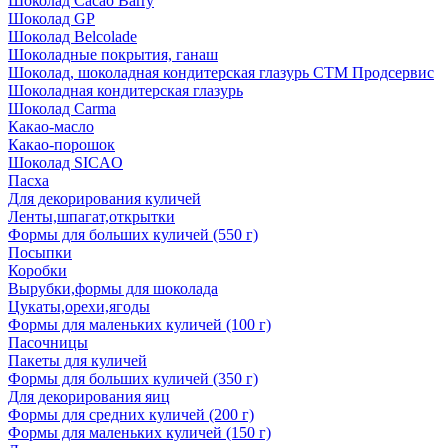
Шоколад Cacao Barry
Шоколад GP
Шоколад Belcolade
Шоколадные покрытия, ганаш
Шоколад, шоколадная кондитерская глазурь СТМ Продсервис
Шоколадная кондитерская глазурь
Шоколад Carma
Какао-масло
Какао-порошок
Шоколад SICAO
Пасха
Для декорирования куличей
Ленты,шпагат,открытки
Формы для больших куличей (550 г)
Посыпки
Коробки
Вырубки,формы для шоколада
Цукаты,орехи,ягоды
Формы для маленьких куличей (100 г)
Пасочницы
Пакеты для куличей
Формы для больших куличей (350 г)
Для декорирования яиц
Формы для средних куличей (200 г)
Формы для маленьких куличей (150 г)