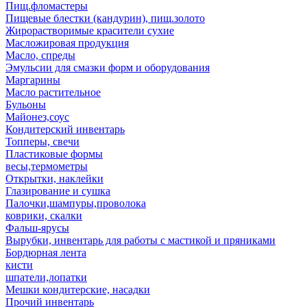
Пищ.фломастеры
Пищевые блестки (кандурин), пищ.золото
Жирорастворимые красители сухие
Масложировая продукция
Масло, спреды
Эмульсии для смазки форм и оборудования
Маргарины
Масло растительное
Бульоны
Майонез,соус
Кондитерский инвентарь
Топперы, свечи
Пластиковые формы
весы,термометры
Открытки, наклейки
Глазирование и сушка
Палочки,шампуры,проволока
коврики, скалки
Фальш-ярусы
Вырубки, инвентарь для работы с мастикой и пряниками
Бордюрная лента
кисти
шпатели,лопатки
Мешки кондитерские, насадки
Прочий инвентарь