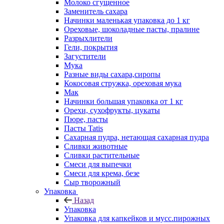
Молоко сгущенное
Заменитель сахара
Начинки маленькая упаковка до 1 кг
Ореховые, шоколадные пасты, пралине
Разрыхлители
Гели, покрытия
Загустители
Мука
Разные виды сахара,сиропы
Кокосовая стружка, ореховая мука
Мак
Начинки большая упаковка от 1 кг
Орехи, сухофрукты, цукаты
Пюре, пасты
Пасты Tatis
Сахарная пудра, нетающая сахарная пудра
Сливки животные
Сливки растительные
Смеси для выпечки
Смеси для крема, безе
Сыр творожный
Упаковка
Назад
Упаковка
Упаковка для капкейков и мусс.пирожных