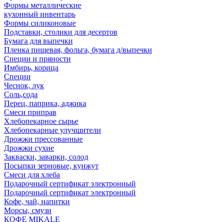
Формы металлические
кухонный инвентарь
Формы силиконовые
Подставки, столики для десертов
Бумага для выпечки
Пленка пищевая, фольга, бумага д/выпечки
Специи и пряности
Имбирь, корица
Специи
Чеснок, лук
Соль,сода
Перец, паприка, аджика
Смеси приправ
Хлебопекарное сырье
Хлебопекарные улучшители
Дрожжи прессованные
Дрожжи сухие
Закваски, заварки, солод
Посыпки зерновые, кунжут
Смеси для хлеба
Подарочный сертификат электронный
Подарочный сертификат электронный
Кофе, чай, напитки
Морсы, смузи
КОФЕ MIKALE