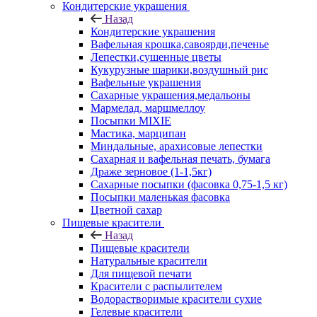
Кондитерские украшения
Назад
Кондитерские украшения
Вафельная крошка,савоярди,печенье
Лепестки,сушенные цветы
Кукурузные шарики,воздушный рис
Вафельные украшения
Сахарные украшения,медальоны
Мармелад, маршмеллоу
Посыпки MIXIE
Мастика, марципан
Миндальные, арахисовые лепестки
Сахарная и вафельная печать, бумага
Драже зерновое (1-1,5кг)
Сахарные посыпки (фасовка 0,75-1,5 кг)
Посыпки маленькая фасовка
Цветной сахар
Пищевые красители
Назад
Пищевые красители
Натуральные красители
Для пищевой печати
Красители с распылителем
Водорастворимые красители сухие
Гелевые красители