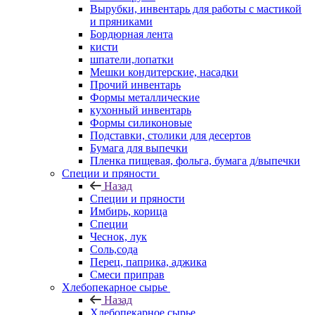
Вырубки, инвентарь для работы с мастикой
и пряниками
Бордюрная лента
кисти
шпатели,лопатки
Мешки кондитерские, насадки
Прочий инвентарь
Формы металлические
кухонный инвентарь
Формы силиконовые
Подставки, столики для десертов
Бумага для выпечки
Пленка пищевая, фольга, бумага д/выпечки
Специи и пряности
Назад
Специи и пряности
Имбирь, корица
Специи
Чеснок, лук
Соль,сода
Перец, паприка, аджика
Смеси приправ
Хлебопекарное сырье
Назад
Хлебопекарное сырье