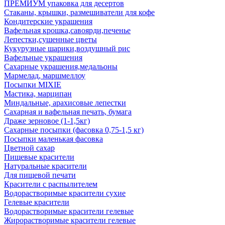
ПРЕМИУМ упаковка для десертов
Стаканы, крышки, размешиватели для кофе
Кондитерские украшения
Вафельная крошка,савоярди,печенье
Лепестки,сушенные цветы
Кукурузные шарики,воздушный рис
Вафельные украшения
Сахарные украшения,медальоны
Мармелад, маршмеллоу
Посыпки MIXIE
Мастика, марципан
Миндальные, арахисовые лепестки
Сахарная и вафельная печать, бумага
Драже зерновое (1-1,5кг)
Сахарные посыпки (фасовка 0,75-1,5 кг)
Посыпки маленькая фасовка
Цветной сахар
Пищевые красители
Натуральные красители
Для пищевой печати
Красители с распылителем
Водорастворимые красители сухие
Гелевые красители
Водорастворимые красители гелевые
Жирорастворимые красители гелевые