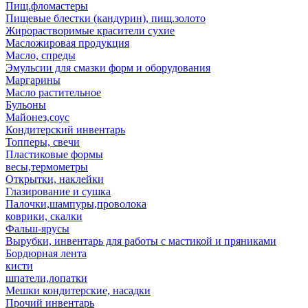
Пищ.фломастеры
Пищевые блестки (кандурин), пищ.золото
Жирорастворимые красители сухие
Масложировая продукция
Масло, спреды
Эмульсии для смазки форм и оборудования
Маргарины
Масло растительное
Бульоны
Майонез,соус
Кондитерский инвентарь
Топперы, свечи
Пластиковые формы
весы,термометры
Открытки, наклейки
Глазирование и сушка
Палочки,шампуры,проволока
коврики, скалки
Фальш-ярусы
Вырубки, инвентарь для работы с мастикой и пряниками
Бордюрная лента
кисти
шпатели,лопатки
Мешки кондитерские, насадки
Прочий инвентарь