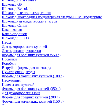
Шоколад Cacao Barry
Шоколад GP
Шоколад Belcolade
Шоколадные покрытия, ганаш
Шоколад, шоколадная кондитерская глазурь СТМ Продсервис
Шоколадная кондитерская глазурь
Шоколад Carma
Какао-масло
Какао-порошок
Шоколад SICAO
Пасха
Для декорирования куличей
Ленты,шпагат,открытки
Формы для больших куличей (550 г)
Посыпки
Коробки
Вырубки,формы для шоколада
Цукаты,орехи,ягоды
Формы для маленьких куличей (100 г)
Пасочницы
Пакеты для куличей
Формы для больших куличей (350 г)
Для декорирования яиц
Формы для средних куличей (200 г)
Формы для маленьких куличей (150 г)