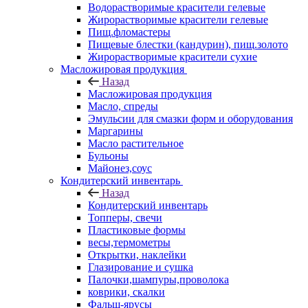
Водорастворимые красители гелевые
Жирорастворимые красители гелевые
Пищ.фломастеры
Пищевые блестки (кандурин), пищ.золото
Жирорастворимые красители сухие
Масложировая продукция
Назад
Масложировая продукция
Масло, спреды
Эмульсии для смазки форм и оборудования
Маргарины
Масло растительное
Бульоны
Майонез,соус
Кондитерский инвентарь
Назад
Кондитерский инвентарь
Топперы, свечи
Пластиковые формы
весы,термометры
Открытки, наклейки
Глазирование и сушка
Палочки,шампуры,проволока
коврики, скалки
Фальш-ярусы