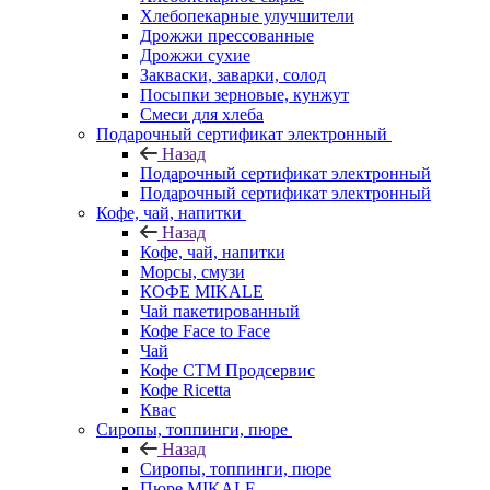
Хлебопекарные улучшители
Дрожжи прессованные
Дрожжи сухие
Закваски, заварки, солод
Посыпки зерновые, кунжут
Смеси для хлеба
Подарочный сертификат электронный
Назад
Подарочный сертификат электронный
Подарочный сертификат электронный
Кофе, чай, напитки
Назад
Кофе, чай, напитки
Морсы, смузи
КОФЕ MIKALE
Чай пакетированный
Кофе Face to Face
Чай
Кофе СТМ Продсервис
Кофе Ricetta
Квас
Сиропы, топпинги, пюре
Назад
Сиропы, топпинги, пюре
Пюре MIKALE