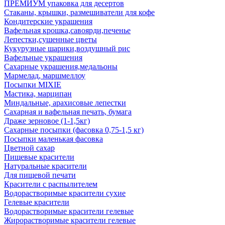
ПРЕМИУМ упаковка для десертов
Стаканы, крышки, размешиватели для кофе
Кондитерские украшения
Вафельная крошка,савоярди,печенье
Лепестки,сушенные цветы
Кукурузные шарики,воздушный рис
Вафельные украшения
Сахарные украшения,медальоны
Мармелад, маршмеллоу
Посыпки MIXIE
Мастика, марципан
Миндальные, арахисовые лепестки
Сахарная и вафельная печать, бумага
Драже зерновое (1-1,5кг)
Сахарные посыпки (фасовка 0,75-1,5 кг)
Посыпки маленькая фасовка
Цветной сахар
Пищевые красители
Натуральные красители
Для пищевой печати
Красители с распылителем
Водорастворимые красители сухие
Гелевые красители
Водорастворимые красители гелевые
Жирорастворимые красители гелевые