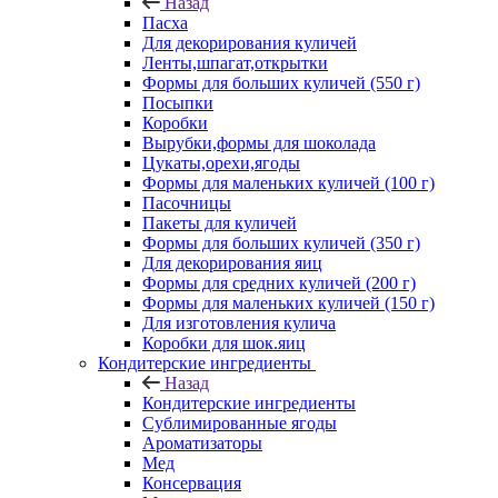
Назад
Пасха
Для декорирования куличей
Ленты,шпагат,открытки
Формы для больших куличей (550 г)
Посыпки
Коробки
Вырубки,формы для шоколада
Цукаты,орехи,ягоды
Формы для маленьких куличей (100 г)
Пасочницы
Пакеты для куличей
Формы для больших куличей (350 г)
Для декорирования яиц
Формы для средних куличей (200 г)
Формы для маленьких куличей (150 г)
Для изготовления кулича
Коробки для шок.яиц
Кондитерские ингредиенты
Назад
Кондитерские ингредиенты
Сублимированные ягоды
Ароматизаторы
Мед
Консервация