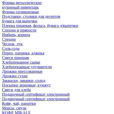
Формы металлические
кухонный инвентарь
Формы силиконовые
Подставки, столики для десертов
Бумага для выпечки
Пленка пищевая, фольга, бумага д/выпечки
Специи и пряности
Имбирь, корица
Специи
Чеснок, лук
Соль,сода
Перец, паприка, аджика
Смеси приправ
Хлебопекарное сырье
Хлебопекарные улучшители
Дрожжи прессованные
Дрожжи сухие
Закваски, заварки, солод
Посыпки зерновые, кунжут
Смеси для хлеба
Подарочный сертификат электронный
Подарочный сертификат электронный
Кофе, чай, напитки
Морсы, смузи
КОФЕ MIKALE