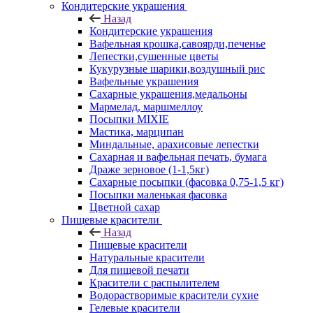
Кондитерские украшения
Назад
Кондитерские украшения
Вафельная крошка,савоярди,печенье
Лепестки,сушенные цветы
Кукурузные шарики,воздушный рис
Вафельные украшения
Сахарные украшения,медальоны
Мармелад, маршмеллоу
Посыпки MIXIE
Мастика, марципан
Миндальные, арахисовые лепестки
Сахарная и вафельная печать, бумага
Драже зерновое (1-1,5кг)
Сахарные посыпки (фасовка 0,75-1,5 кг)
Посыпки маленькая фасовка
Цветной сахар
Пищевые красители
Назад
Пищевые красители
Натуральные красители
Для пищевой печати
Красители с распылителем
Водорастворимые красители сухие
Гелевые красители