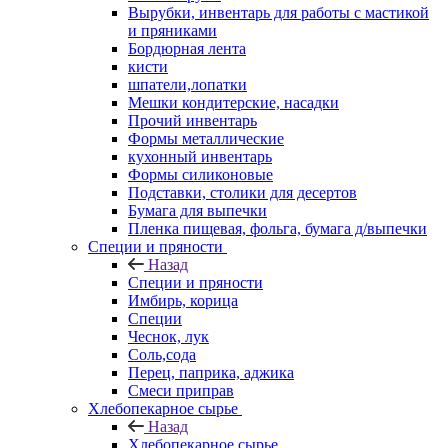
Вырубки, инвентарь для работы с мастикой
и пряниками
Бордюрная лента
кисти
шпатели,лопатки
Мешки кондитерские, насадки
Прочий инвентарь
Формы металлические
кухонный инвентарь
Формы силиконовые
Подставки, столики для десертов
Бумага для выпечки
Пленка пищевая, фольга, бумага д/выпечки
Специи и пряности
Назад
Специи и пряности
Имбирь, корица
Специи
Чеснок, лук
Соль,сода
Перец, паприка, аджика
Смеси приправ
Хлебопекарное сырье
Назад
Хлебопекарное сырье