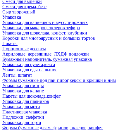
Смеси для выпечки
Смеси для крема, безе
Сыр творожный
Упаковка
Упаковка для капкейков и мусс.пирожных
Упаковка для макарон, эклеров,зефира
Упаковка для шоколада, конфет, клубники
Коробки для многоярусных и больших тортов
Пакеты
Порционные десерты
Акриловые, деревянные, ЛХДФ подложки
Бумажный наполнитель, бумажная упаковка
Упаковка для рулета,кекса
Упаковка для еды на вынос
Ленты, шпагат
Формы бумажные под пай-пирог,кексы и крышки к ним
Упаковка для пиццы
Упаковка для канапе
Пакеты для шоколада,конфет
Упаковка для пряников
Упаковка для моти
Пластиковая упаковка
Подложки, салфетки
Упаковка для торта
Формы бумажные для маффинов, эклеров, конфет