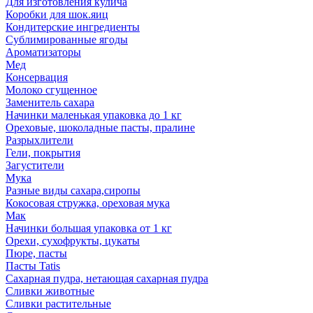
Для изготовления кулича
Коробки для шок.яиц
Кондитерские ингредиенты
Сублимированные ягоды
Ароматизаторы
Мед
Консервация
Молоко сгущенное
Заменитель сахара
Начинки маленькая упаковка до 1 кг
Ореховые, шоколадные пасты, пралине
Разрыхлители
Гели, покрытия
Загустители
Мука
Разные виды сахара,сиропы
Кокосовая стружка, ореховая мука
Мак
Начинки большая упаковка от 1 кг
Орехи, сухофрукты, цукаты
Пюре, пасты
Пасты Tatis
Сахарная пудра, нетающая сахарная пудра
Сливки животные
Сливки растительные