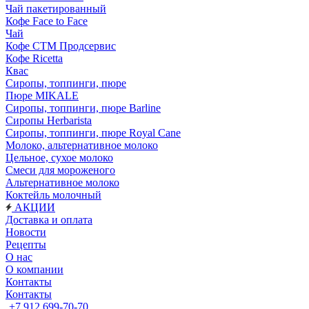
Чай пакетированный
Кофе Face to Face
Чай
Кофе СТМ Продсервис
Кофе Ricetta
Квас
Сиропы, топпинги, пюре
Пюре MIKALE
Сиропы, топпинги, пюре Barline
Сиропы Herbarista
Сиропы, топпинги, пюре Royal Cane
Молоко, альтернативное молоко
Цельное, сухое молоко
Смеси для мороженого
Альтернативное молоко
Коктейль молочный
АКЦИИ
Доставка и оплата
Новости
Рецепты
О нас
О компании
Контакты
Контакты
+7 912 699-70-70