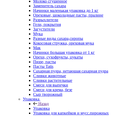
Молоко сгущенное
Заменитель сахара
Начинки маленькая упаковка до 1 кг
Ореховые, шоколадные пасты, пралине
Разрыхлители
Гели, покрытия
Загустители
Мука
Разные виды сахара,сиропы
Кокосовая стружка, ореховая мука
Мак
Начинки большая упаковка от 1 кг
Орехи, сухофрукты, цукаты
Пюре, пасты
Пасты Tatis
Сахарная пудра, нетающая сахарная пудра
Сливки животные
Сливки растительные
Смеси для выпечки
Смеси для крема, безе
Сыр творожный
Упаковка
Назад
Упаковка
Упаковка для капкейков и мусс.пирожных