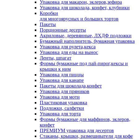
Упаковка для макарон, эклеров,зефира
Упаковка для шоколада, конфет, клубники
Коробки
для многоярусных и больших тортов
Пакеты
Порционные десерты
Акриловые, деревянные, ЛХДФ подложки
Бумажный наполнитель, бумажная упаковка
Упаковка для рулета,кекса
Упаковка для еды на вынос
Ленты, шпагат
Формы бумажные под пай-пирог,кексы и
крышки к ним
Упаковка для пиццы
Упаковка для канапе
Пакеты для шоколада,конфет
Упаковка для пряников
Упаковка для моти
Пластиковая упаковка
Подложки, салфетки
Упаковка для торта
Формы бумажные для маффинов, эклеров,
конфет
ПРЕМИУМ упаковка для десертов
Стаканы, крышки, размешиватели для кофе