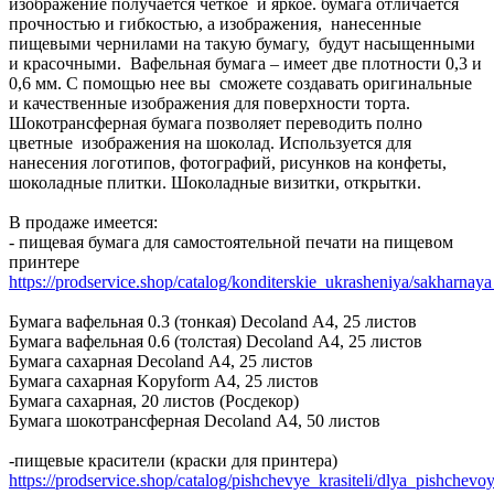
изображение получается четкое и яркое. бумага отличается
прочностью и гибкостью, а изображения, нанесенные
пищевыми чернилами на такую бумагу, будут насыщенными
и красочными. Вафельная бумага – имеет две плотности 0,3 и
0,6 мм. С помощью нее вы сможете создавать оригинальные
и качественные изображения для поверхности торта.
Шокотрансферная бумага позволяет переводить полно
цветные изображения на шоколад. Используется для
нанесения логотипов, фотографий, рисунков на конфеты,
шоколадные плитки. Шоколадные визитки, открытки.
В продаже имеется:
- пищевая бумага для самостоятельной печати на пищевом
принтере
https://prodservice.shop/catalog/konditerskie_ukrasheniya/sakharna
Бумага вафельная 0.3 (тонкая) Decoland А4, 25 листов
Бумага вафельная 0.6 (толстая) Decoland А4, 25 листов
Бумага сахарная Decoland А4, 25 листов
Бумага сахарная Kopyform А4, 25 листов
Бумага сахарная, 20 листов (Росдекор)
Бумага шокотрансферная Decoland А4, 50 листов
-пищевые красители (краски для принтера)
https://prodservice.shop/catalog/pishchevye_krasiteli/dlya_pishchevo