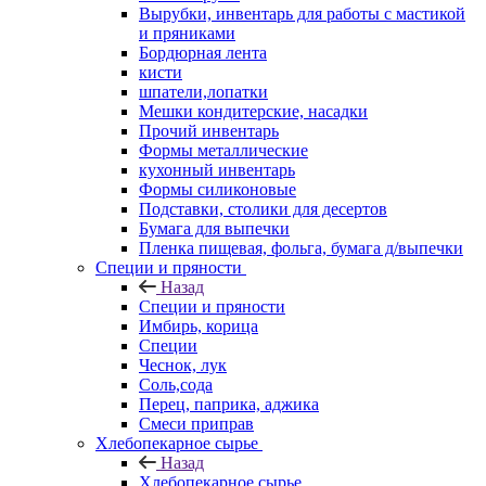
Вырубки, инвентарь для работы с мастикой
и пряниками
Бордюрная лента
кисти
шпатели,лопатки
Мешки кондитерские, насадки
Прочий инвентарь
Формы металлические
кухонный инвентарь
Формы силиконовые
Подставки, столики для десертов
Бумага для выпечки
Пленка пищевая, фольга, бумага д/выпечки
Специи и пряности
Назад
Специи и пряности
Имбирь, корица
Специи
Чеснок, лук
Соль,сода
Перец, паприка, аджика
Смеси приправ
Хлебопекарное сырье
Назад
Хлебопекарное сырье