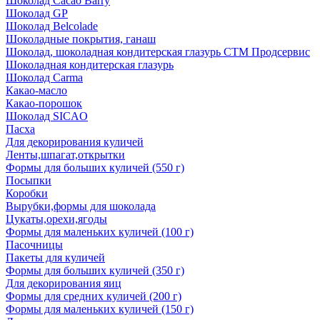
Шоколад Cacao Barry
Шоколад GP
Шоколад Belcolade
Шоколадные покрытия, ганаш
Шоколад, шоколадная кондитерская глазурь СТМ Продсервис
Шоколадная кондитерская глазурь
Шоколад Carma
Какао-масло
Какао-порошок
Шоколад SICAO
Пасха
Для декорирования куличей
Ленты,шпагат,открытки
Формы для больших куличей (550 г)
Посыпки
Коробки
Вырубки,формы для шоколада
Цукаты,орехи,ягоды
Формы для маленьких куличей (100 г)
Пасочницы
Пакеты для куличей
Формы для больших куличей (350 г)
Для декорирования яиц
Формы для средних куличей (200 г)
Формы для маленьких куличей (150 г)