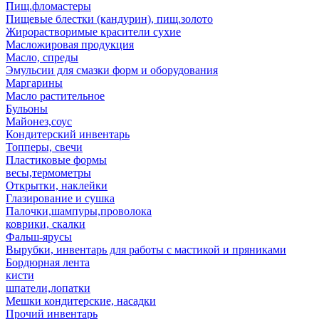
Пищ.фломастеры
Пищевые блестки (кандурин), пищ.золото
Жирорастворимые красители сухие
Масложировая продукция
Масло, спреды
Эмульсии для смазки форм и оборудования
Маргарины
Масло растительное
Бульоны
Майонез,соус
Кондитерский инвентарь
Топперы, свечи
Пластиковые формы
весы,термометры
Открытки, наклейки
Глазирование и сушка
Палочки,шампуры,проволока
коврики, скалки
Фальш-ярусы
Вырубки, инвентарь для работы с мастикой и пряниками
Бордюрная лента
кисти
шпатели,лопатки
Мешки кондитерские, насадки
Прочий инвентарь