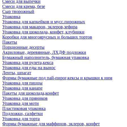
Смеси для выпечки
Смеси для крема, безе
Сыр творожный
Упаковка
Упаковка для капкейков и мусс.пирожных
Упаковка для макарон, эклеров,зефира
Упаковка для шоколада, конфет, клубники
Коробки для многоярусных и больших тортов
Пакеты
Порционные десерты
Акриловые, деревянные, ЛХДФ подложки
Бумажный наполнитель, бумажная упаковка
Упаковка для рулета,кекса
Упаковка для еды на вынос
Ленты, шпагат
Формы бумажные под пай-пирог,кексы и крышки к ним
Упаковка для пиццы
Упаковка для канапе
Пакеты для шоколада,конфет
Упаковка для пряников
Упаковка для моти
Пластиковая упаковка
Подложки, салфетки
Упаковка для торта
Формы бумажные для маффинов, эклеров, конфет