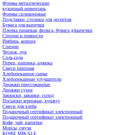
Формы металлические
кухонный инвентарь
Формы силиконовые
Подставки, столики для десертов
Бумага для выпечки
Пленка пищевая, фольга, бумага д/выпечки
Специи и пряности
Имбирь, корица
Специи
Чеснок, лук
Соль,сода
Перец, паприка, аджика
Смеси приправ
Хлебопекарное сырье
Хлебопекарные улучшители
Дрожжи прессованные
Дрожжи сухие
Закваски, заварки, солод
Посыпки зерновые, кунжут
Смеси для хлеба
Подарочный сертификат электронный
Подарочный сертификат электронный
Кофе, чай, напитки
Морсы, смузи
КОФЕ MIKALE