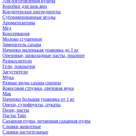
Для изготовления кулича
Коробки для шок.яиц
Кондитерские ингредиенты
Сублимированные ягоды
Ароматизаторы
Мед
Консервация
Молоко сгущенное
Заменитель сахара
Начинки маленькая упаковка до 1 кг
Ореховые, шоколадные пасты, пралине
Разрыхлители
Гели, покрытия
Загустители
Мука
Разные виды сахара,сиропы
Кокосовая стружка, ореховая мука
Мак
Начинки большая упаковка от 1 кг
Орехи, сухофрукты, цукаты
Пюре, пасты
Пасты Tatis
Сахарная пудра, нетающая сахарная пудра
Сливки животные
Сливки растительные