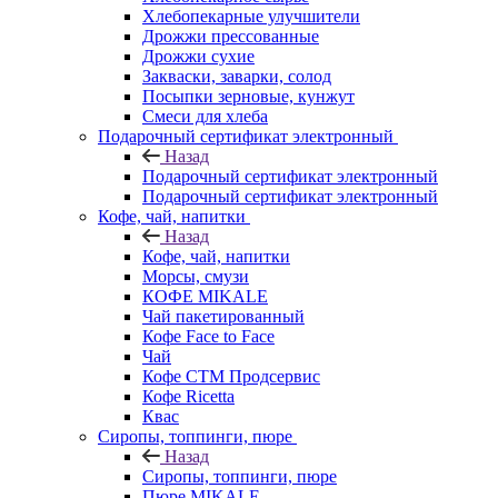
Хлебопекарные улучшители
Дрожжи прессованные
Дрожжи сухие
Закваски, заварки, солод
Посыпки зерновые, кунжут
Смеси для хлеба
Подарочный сертификат электронный
Назад
Подарочный сертификат электронный
Подарочный сертификат электронный
Кофе, чай, напитки
Назад
Кофе, чай, напитки
Морсы, смузи
КОФЕ MIKALE
Чай пакетированный
Кофе Face to Face
Чай
Кофе СТМ Продсервис
Кофе Ricetta
Квас
Сиропы, топпинги, пюре
Назад
Сиропы, топпинги, пюре
Пюре MIKALE