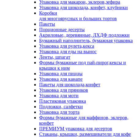
Упаковка для макарон, эклеров,зефира
Упаковка для шоколада, конфет, клубники
Коробки
для многоярусных и больших тортов
Пакеты
Порционные десерты
Акриловые, деревянные, ЛХДФ подложки
Бумажный наполнитель, бумажная упаковка
Упаковка для рулета,кекса
Упаковка для еды на вынос
Ленты, шпагат
Формы бумажные под пай-пирог,кексы и
крышки к ним
Упаковка для пиццы
Упаковка для канапе
Пакеты для шоколада,конфет
Упаковка для пряников
Упаковка для моти
Пластиковая упаковка
Подложки, салфетки
Упаковка для торта
Формы бумажные для маффинов, эклеров,
конфет
ПРЕМИУМ упаковка для десертов
Стаканы, крышки, размешиватели для кофе