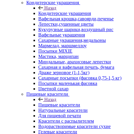
Кондитерские украшения
Назад
Кондитерские украшения
Вафельная крошка,савоярди,печенье
Лепестки,сушенные цветы
Кукурузные шарики,воздушный рис
Вафельные украшения
Сахарные украшения,медальоны
Мармелад, маршмеллоу
Посыпки MIXIE
Мастика, марципан
Миндальные, арахисовые лепестки
Сахарная и вафельная печать, бумага
Драже зерновое (1-1,5кг)
Сахарные посыпки (фасовка 0,75-1,5 кг)
Посыпки маленькая фасовка
Цветной сахар
Пищевые красители
Назад
Пищевые красители
Натуральные красители
Для пищевой печати
Красители с распылителем
Водорастворимые красители сухие
Гелевые красители