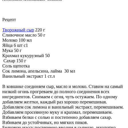
Рецепт
Творожный сыр
220 г
Сливочное масло 50 г
Молоко 100 мл
Яйца 6 шт с1
Мука 50 г
Крахмал кукурузный 50
Сахар 150 г
Соль щепотка
Сок лимона, апельсина, лайма 30 мл
Ванильный экстракт 1 ст.л
В ковшике соединяем сыр, масло и молоко. Ставим на самый
низкий огонь прогреваем до полного соединения всех
ингредиентов. Снимаем с огня, чуть остужаем. По одному
добавляем желтки, каждый раз хорошо перемешивая.
Добавляем сок лимона и ванильный экстракт, перемешиваем.
Добавляем просеянную муку и крахмал, перемешиваем.
Взбиваем белки с солью и постепенно добавляем сахар.
Взбиваем до устойчивых, но мягких пиков.
Белковую массу постепенно вводим в сырную, аккуратно