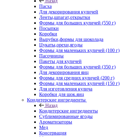
Назад
Пасха
Для декорирования куличей
Ленты,шпагат,открытки
Формы для больших куличей (550 г)
Посыпки
Коробки
Вырубки,формы для шоколада
Цукаты,орехи,ягоды
Формы для маленьких куличей (100 г)
Пасочницы
Пакеты для куличей
Формы для больших куличей (350 г)
Для декорирования яиц
Формы для средних куличей (200 г)
Формы для маленьких куличей (150 г)
Для изготовления кулича
Коробки для шок.яиц
Кондитерские ингредиенты
Назад
Кондитерские ингредиенты
Сублимированные ягоды
Ароматизаторы
Мед
Консервация