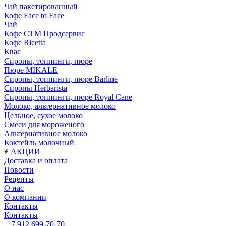
Чай пакетированный
Кофе Face to Face
Чай
Кофе СТМ Продсервис
Кофе Ricetta
Квас
Сиропы, топпинги, пюре
Пюре MIKALE
Сиропы, топпинги, пюре Barline
Сиропы Herbarista
Сиропы, топпинги, пюре Royal Cane
Молоко, альтернативное молоко
Цельное, сухое молоко
Смеси для мороженого
Альтернативное молоко
Коктейль молочный
АКЦИИ
Доставка и оплата
Новости
Рецепты
О нас
О компании
Контакты
Контакты
+7 912 699-70-70