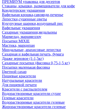
ПРЕМИУМ упаковка для десертов
Стаканы, крышки, размешиватели для кофе
Кондитерские украшения
Вафельная крошка,савоярди,печенье
Лепестки,сушенные цветы
Кукурузные шарики,воздушный рис
Вафельные украшения
Сахарные украшения,медальоны
Мармелад, маршмеллоу
Посыпки MIXIE
Мастика, марципан
Миндальные, арахисовые лепестки
Сахарная и вафельная печать, бумага
Драже зерновое (1-1,5кг)
Сахарные посыпки (фасовка 0,75-1,5 кг)
Посыпки маленькая фасовка
Цветной сахар
Пищевые красители
Натуральные красители
Для пищевой печати
Красители с распылителем
Водорастворимые красители сухие
Гелевые красители
Водорастворимые красители гелевые
Жирорастворимые красители гелевые