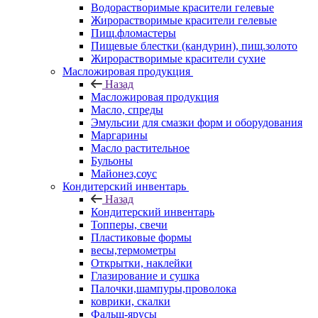
Водорастворимые красители гелевые
Жирорастворимые красители гелевые
Пищ.фломастеры
Пищевые блестки (кандурин), пищ.золото
Жирорастворимые красители сухие
Масложировая продукция
Назад
Масложировая продукция
Масло, спреды
Эмульсии для смазки форм и оборудования
Маргарины
Масло растительное
Бульоны
Майонез,соус
Кондитерский инвентарь
Назад
Кондитерский инвентарь
Топперы, свечи
Пластиковые формы
весы,термометры
Открытки, наклейки
Глазирование и сушка
Палочки,шампуры,проволока
коврики, скалки
Фальш-ярусы