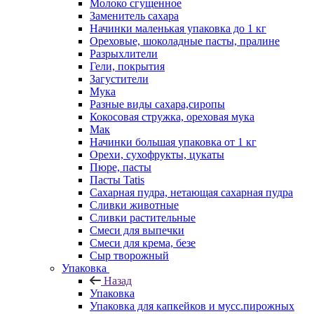
Молоко сгущенное
Заменитель сахара
Начинки маленькая упаковка до 1 кг
Ореховые, шоколадные пасты, пралине
Разрыхлители
Гели, покрытия
Загустители
Мука
Разные виды сахара,сиропы
Кокосовая стружка, ореховая мука
Мак
Начинки большая упаковка от 1 кг
Орехи, сухофрукты, цукаты
Пюре, пасты
Пасты Tatis
Сахарная пудра, нетающая сахарная пудра
Сливки животные
Сливки растительные
Смеси для выпечки
Смеси для крема, безе
Сыр творожный
Упаковка
Назад
Упаковка
Упаковка для капкейков и мусс.пирожных