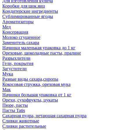
Для изготовления кулича
Коробки для шок.яиц
Кондитерские ингредиенты
Сублимированные ягоды
Ароматизаторы
Мед
Консервация
Молоко сгущенное
Заменитель сахара
Начинки маленькая упаковка до 1 кг
Ореховые, шоколадные пасты, пралине
Разрыхлители
Гели, покрытия
Загустители
Мука
Разные виды сахара,сиропы
Кокосовая стружка, ореховая мука
Мак
Начинки большая упаковка от 1 кг
Орехи, сухофрукты, цукаты
Пюре, пасты
Пасты Tatis
Сахарная пудра, нетающая сахарная пудра
Сливки животные
Сливки растительные