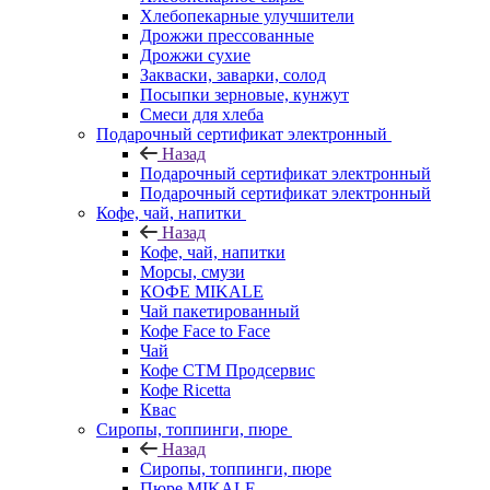
Хлебопекарные улучшители
Дрожжи прессованные
Дрожжи сухие
Закваски, заварки, солод
Посыпки зерновые, кунжут
Смеси для хлеба
Подарочный сертификат электронный
Назад
Подарочный сертификат электронный
Подарочный сертификат электронный
Кофе, чай, напитки
Назад
Кофе, чай, напитки
Морсы, смузи
КОФЕ MIKALE
Чай пакетированный
Кофе Face to Face
Чай
Кофе СТМ Продсервис
Кофе Ricetta
Квас
Сиропы, топпинги, пюре
Назад
Сиропы, топпинги, пюре
Пюре MIKALE