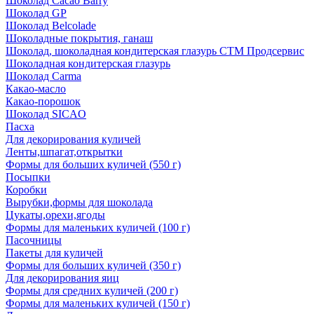
Шоколад Cacao Barry
Шоколад GP
Шоколад Belcolade
Шоколадные покрытия, ганаш
Шоколад, шоколадная кондитерская глазурь СТМ Продсервис
Шоколадная кондитерская глазурь
Шоколад Carma
Какао-масло
Какао-порошок
Шоколад SICAO
Пасха
Для декорирования куличей
Ленты,шпагат,открытки
Формы для больших куличей (550 г)
Посыпки
Коробки
Вырубки,формы для шоколада
Цукаты,орехи,ягоды
Формы для маленьких куличей (100 г)
Пасочницы
Пакеты для куличей
Формы для больших куличей (350 г)
Для декорирования яиц
Формы для средних куличей (200 г)
Формы для маленьких куличей (150 г)