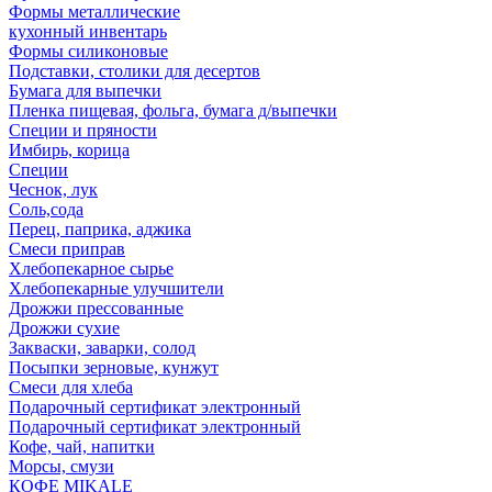
Формы металлические
кухонный инвентарь
Формы силиконовые
Подставки, столики для десертов
Бумага для выпечки
Пленка пищевая, фольга, бумага д/выпечки
Специи и пряности
Имбирь, корица
Специи
Чеснок, лук
Соль,сода
Перец, паприка, аджика
Смеси приправ
Хлебопекарное сырье
Хлебопекарные улучшители
Дрожжи прессованные
Дрожжи сухие
Закваски, заварки, солод
Посыпки зерновые, кунжут
Смеси для хлеба
Подарочный сертификат электронный
Подарочный сертификат электронный
Кофе, чай, напитки
Морсы, смузи
КОФЕ MIKALE