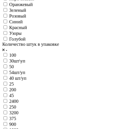
Оранжевый
Зеленый
Розовый
Синий
Красный
Узоры
Голубой
Количество штук в упаковке
100
30шт\уп
50
54шт/уп
40 шт/уп
25
200
45
2400
250
3200
375
900