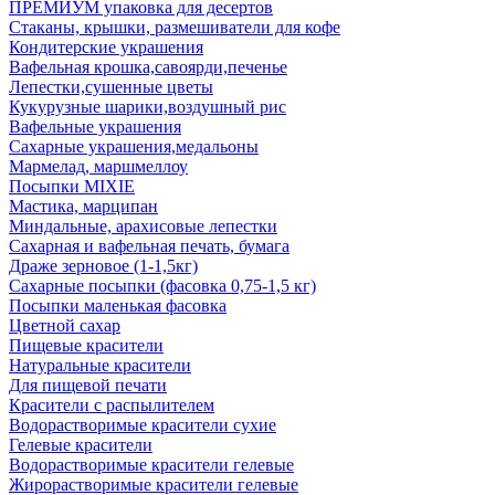
ПРЕМИУМ упаковка для десертов
Стаканы, крышки, размешиватели для кофе
Кондитерские украшения
Вафельная крошка,савоярди,печенье
Лепестки,сушенные цветы
Кукурузные шарики,воздушный рис
Вафельные украшения
Сахарные украшения,медальоны
Мармелад, маршмеллоу
Посыпки MIXIE
Мастика, марципан
Миндальные, арахисовые лепестки
Сахарная и вафельная печать, бумага
Драже зерновое (1-1,5кг)
Сахарные посыпки (фасовка 0,75-1,5 кг)
Посыпки маленькая фасовка
Цветной сахар
Пищевые красители
Натуральные красители
Для пищевой печати
Красители с распылителем
Водорастворимые красители сухие
Гелевые красители
Водорастворимые красители гелевые
Жирорастворимые красители гелевые