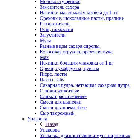
Молоко сгущенное
Заменитель сахара
Начинки маленькая упаковка до 1 кг
Ореховые, шоколадные пасты, пралине
Разрыхлители
Гели, покрытия
Загустители
Мука
Разные виды сахара,сиропы
Кокосовая стружка, ореховая мука
Мак
Начинки большая упаковка от 1 кг
Орехи, сухофрукты, цукаты
Пюре, пасты
Пасты Tatis
Сахарная пудра, нетающая сахарная пудра
Сливки животные
Сливки растительные
Смеси для выпечки
Смеси для крема, безе
Сыр творожный
Упаковка
Назад
Упаковка
Упаковка для капкейков и мусс.пирожных