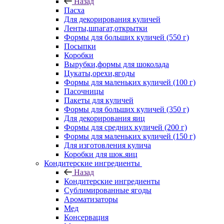
Назад
Пасха
Для декорирования куличей
Ленты,шпагат,открытки
Формы для больших куличей (550 г)
Посыпки
Коробки
Вырубки,формы для шоколада
Цукаты,орехи,ягоды
Формы для маленьких куличей (100 г)
Пасочницы
Пакеты для куличей
Формы для больших куличей (350 г)
Для декорирования яиц
Формы для средних куличей (200 г)
Формы для маленьких куличей (150 г)
Для изготовления кулича
Коробки для шок.яиц
Кондитерские ингредиенты
Назад
Кондитерские ингредиенты
Сублимированные ягоды
Ароматизаторы
Мед
Консервация