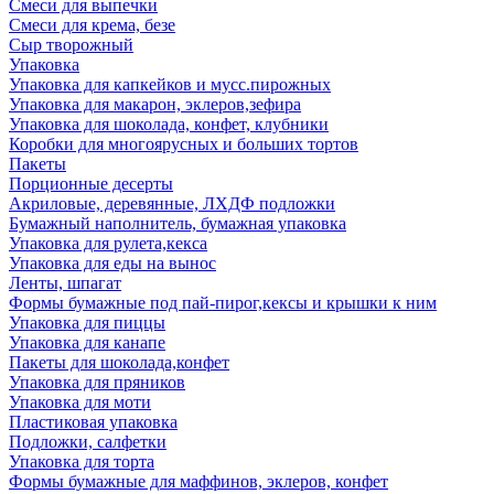
Смеси для выпечки
Смеси для крема, безе
Сыр творожный
Упаковка
Упаковка для капкейков и мусс.пирожных
Упаковка для макарон, эклеров,зефира
Упаковка для шоколада, конфет, клубники
Коробки для многоярусных и больших тортов
Пакеты
Порционные десерты
Акриловые, деревянные, ЛХДФ подложки
Бумажный наполнитель, бумажная упаковка
Упаковка для рулета,кекса
Упаковка для еды на вынос
Ленты, шпагат
Формы бумажные под пай-пирог,кексы и крышки к ним
Упаковка для пиццы
Упаковка для канапе
Пакеты для шоколада,конфет
Упаковка для пряников
Упаковка для моти
Пластиковая упаковка
Подложки, салфетки
Упаковка для торта
Формы бумажные для маффинов, эклеров, конфет