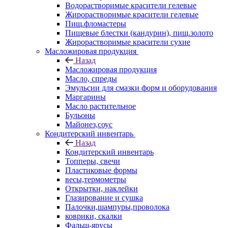
Водорастворимые красители гелевые
Жирорастворимые красители гелевые
Пищ.фломастеры
Пищевые блестки (кандурин), пищ.золото
Жирорастворимые красители сухие
Масложировая продукция
Назад
Масложировая продукция
Масло, спреды
Эмульсии для смазки форм и оборудования
Маргарины
Масло растительное
Бульоны
Майонез,соус
Кондитерский инвентарь
Назад
Кондитерский инвентарь
Топперы, свечи
Пластиковые формы
весы,термометры
Открытки, наклейки
Глазирование и сушка
Палочки,шампуры,проволока
коврики, скалки
Фальш-ярусы