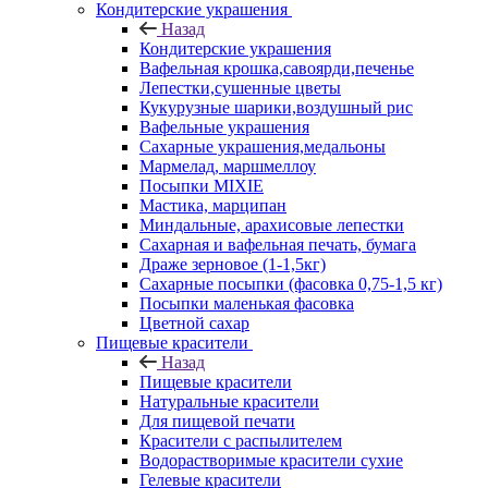
Кондитерские украшения
Назад
Кондитерские украшения
Вафельная крошка,савоярди,печенье
Лепестки,сушенные цветы
Кукурузные шарики,воздушный рис
Вафельные украшения
Сахарные украшения,медальоны
Мармелад, маршмеллоу
Посыпки MIXIE
Мастика, марципан
Миндальные, арахисовые лепестки
Сахарная и вафельная печать, бумага
Драже зерновое (1-1,5кг)
Сахарные посыпки (фасовка 0,75-1,5 кг)
Посыпки маленькая фасовка
Цветной сахар
Пищевые красители
Назад
Пищевые красители
Натуральные красители
Для пищевой печати
Красители с распылителем
Водорастворимые красители сухие
Гелевые красители