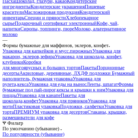
Пасха
Шоколад, глазури, какао
Кондитерские
ингредиенты
Кондитерские украшения
Пищевые
красители
Масложировая продукция
Кондитерский
инвентарь
Специи и пряности
Хлебопекарное
сырье
Подарочный сертификат электронный
Кофе, чай,
напитки
Сиропы, топпинги, пюре
Молоко, альтернативное
молоко
—
Формы бумажные для маффинов, эклеров, конфет
Упаковка для капкейков и мусс.пирожных
Упаковка для
макарон, эклеров,зефира
Упаковка для шоколада, конфет,
клубники
Коробки
для многоярусных и больших тортов
Пакеты
Порционные
десерты
Акриловые, деревянные, ЛХДФ подложки
Бумажный
наполнитель, бумажная упаковка
Упаковка для
рулета,кекса
Упаковка для еды на вынос
Ленты, шпагат
Формы
бумажные под пай-пирог,кексы и крышки к ним
Упаковка для
пиццы
Упаковка для канапе
Пакеты для
шоколада,конфет
Упаковка для пряников
Упаковка для
моти
Пластиковая упаковка
Подложки, салфетки
Упаковка для
торта
ПРЕМИУМ упаковка для десертов
Стаканы, крышки,
размешиватели для кофе
Фильтр
По умолчанию (убывание)
По популярности (убывание)