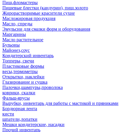
Пищ.фломастеры
Пищевые блестки (кандурин), пищ.золото
Жирорастворимые красители сухие
Масложировая продукция
Масло, спреды
Эмульсии для смазки форм и оборудования
Маргарины
Масло растительное
Бульоны
Майонез,соус
Кондитерский инвентарь
Топперы, свечи
Пластиковые формы
весы,термометры
Открытки, наклейки
Глазирование и сушка
Палочки,шампуры,проволока
коврики, скалки
Фальш-ярусы
Вырубки, инвентарь для работы с мастикой и пряниками
Бордюрная лента
кисти
шпатели,лопатки
Мешки кондитерские, насадки
Прочий инвентарь