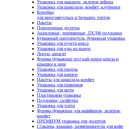
Упаковка для макарон, эклеров,зефира
Упаковка для шоколада, конфет, клубники
Коробки
для многоярусных и больших тортов
Пакеты
Порционные десерты
Акриловые, деревянные, ЛХДФ подложки
Бумажный наполнитель, бумажная упаковка
Упаковка для рулета,кекса
Упаковка для еды на вынос
Ленты, шпагат
Формы бумажные под пай-пирог,кексы и
крышки к ним
Упаковка для пиццы
Упаковка для канапе
Пакеты для шоколада,конфет
Упаковка для пряников
Упаковка для моти
Пластиковая упаковка
Подложки, салфетки
Упаковка для торта
Формы бумажные для маффинов, эклеров,
конфет
ПРЕМИУМ упаковка для десертов
Стаканы, крышки, размешиватели для кофе