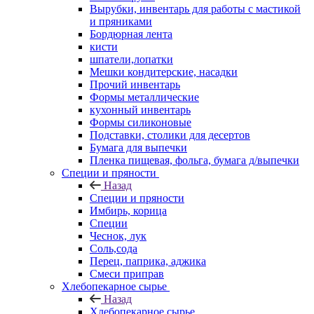
Вырубки, инвентарь для работы с мастикой
и пряниками
Бордюрная лента
кисти
шпатели,лопатки
Мешки кондитерские, насадки
Прочий инвентарь
Формы металлические
кухонный инвентарь
Формы силиконовые
Подставки, столики для десертов
Бумага для выпечки
Пленка пищевая, фольга, бумага д/выпечки
Специи и пряности
Назад
Специи и пряности
Имбирь, корица
Специи
Чеснок, лук
Соль,сода
Перец, паприка, аджика
Смеси приправ
Хлебопекарное сырье
Назад
Хлебопекарное сырье