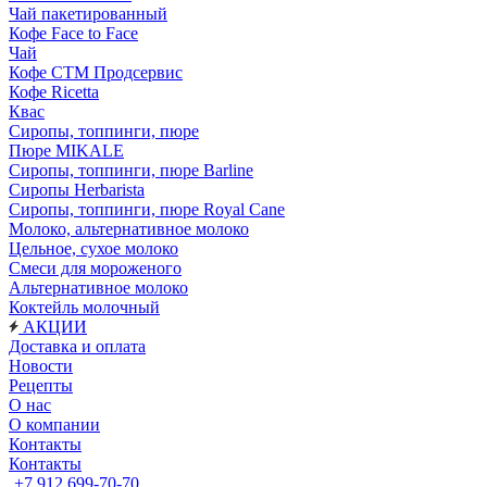
Чай пакетированный
Кофе Face to Face
Чай
Кофе СТМ Продсервис
Кофе Ricetta
Квас
Сиропы, топпинги, пюре
Пюре MIKALE
Сиропы, топпинги, пюре Barline
Сиропы Herbarista
Сиропы, топпинги, пюре Royal Cane
Молоко, альтернативное молоко
Цельное, сухое молоко
Смеси для мороженого
Альтернативное молоко
Коктейль молочный
АКЦИИ
Доставка и оплата
Новости
Рецепты
О нас
О компании
Контакты
Контакты
+7 912 699-70-70