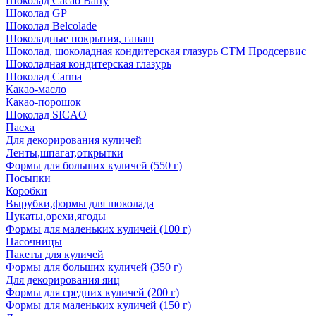
Шоколад Cacao Barry
Шоколад GP
Шоколад Belcolade
Шоколадные покрытия, ганаш
Шоколад, шоколадная кондитерская глазурь СТМ Продсервис
Шоколадная кондитерская глазурь
Шоколад Carma
Какао-масло
Какао-порошок
Шоколад SICAO
Пасха
Для декорирования куличей
Ленты,шпагат,открытки
Формы для больших куличей (550 г)
Посыпки
Коробки
Вырубки,формы для шоколада
Цукаты,орехи,ягоды
Формы для маленьких куличей (100 г)
Пасочницы
Пакеты для куличей
Формы для больших куличей (350 г)
Для декорирования яиц
Формы для средних куличей (200 г)
Формы для маленьких куличей (150 г)