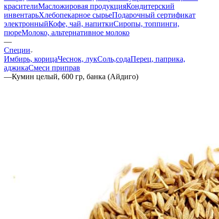
красители
Масложировая продукция
Кондитерский
инвентарь
Хлебопекарное сырье
Подарочный сертификат
электронный
Кофе, чай, напитки
Сиропы, топпинги,
пюре
Молоко, альтернативное молоко
—
Специи
Имбирь, корица
Чеснок, лук
Соль,сода
Перец, паприка,
аджика
Смеси приправ
—
Кумин целый, 600 гр, банка (Айдиго)