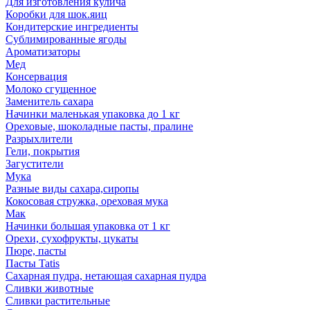
Для изготовления кулича
Коробки для шок.яиц
Кондитерские ингредиенты
Сублимированные ягоды
Ароматизаторы
Мед
Консервация
Молоко сгущенное
Заменитель сахара
Начинки маленькая упаковка до 1 кг
Ореховые, шоколадные пасты, пралине
Разрыхлители
Гели, покрытия
Загустители
Мука
Разные виды сахара,сиропы
Кокосовая стружка, ореховая мука
Мак
Начинки большая упаковка от 1 кг
Орехи, сухофрукты, цукаты
Пюре, пасты
Пасты Tatis
Сахарная пудра, нетающая сахарная пудра
Сливки животные
Сливки растительные