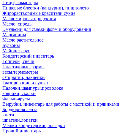
Пищ.фломастеры
Пищевые блестки (кандурин), пищ.золото
Жирорастворимые красители сухие
Масложировая продукция
Масло, спреды
Эмульсии для смазки форм и оборудования
Маргарины
Масло растительное
Бульоны
Майонез,соус
Кондитерский инвентарь
Топперы, свечи
Пластиковые формы
весы,термометры
Открытки, наклейки
Глазирование и сушка
Палочки,шампуры,проволока
коврики, скалки
Фальш-ярусы
Вырубки, инвентарь для работы с мастикой и пряниками
Бордюрная лента
кисти
шпатели,лопатки
Мешки кондитерские, насадки
Прочий инвентарь