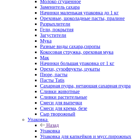
Молоко сгущенное
Заменитель сахара
Начинки маленькая упаковка до 1 кг
Ореховые, шоколадные пасты, пралине
Разрыхлители
Гели, покрытия
Загустители
Мука
Разные виды сахара,сиропы
Кокосовая стружка, ореховая мука
Мак
Начинки большая упаковка от 1 кг
Орехи, сухофрукты, цукаты
Пюре, пасты
Пасты Tatis
Сахарная пудра, нетающая сахарная пудра
Сливки животные
Сливки растительные
Смеси для выпечки
Смеси для крема, безе
Сыр творожный
Упаковка
Назад
Упаковка
Упаковка для капкейков и мусс.пирожных