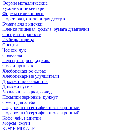
Формы металлические
кухонный инвентарь
Формы силиконовые
Подставки, столики для десертов
Бумага для выпечки
Пленка пищевая, фольга, бумага д/выпечки
Специи и пряности
Имбирь, корица
Специи
Чеснок, лук
Соль,сода
Перец, паприка, аджика
Смеси приправ
Хлебопекарное сырье
Хлебопекарные улучшители
Дрожжи прессованные
Дрожжи сухие
Закваски, заварки, солод
Посыпки зерновые, кунжут
Смеси для хлеба
Подарочный сертификат электронный
Подарочный сертификат электронный
Кофе, чай, напитки
Морсы, смузи
КОФЕ MIKALE