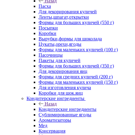
Назад
Пасха
Для декорирования куличей
Ленты,шпагат,открытки
Формы для больших куличей (550 г)
Посыпки
Коробки
Вырубки,формы для шоколада
Цукаты,орехи,ягоды
Формы для маленьких куличей (100 г)
Пасочницы
Пакеты для куличей
Формы для больших куличей (350 г)
Для декорирования яиц
Формы для средних куличей (200 г)
Формы для маленьких куличей (150 г)
Для изготовления кулича
Коробки для шок.яиц
Кондитерские ингредиенты
Назад
Кондитерские ингредиенты
Сублимированные ягоды
Ароматизаторы
Мед
Консервация