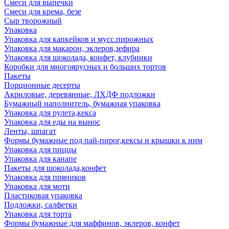
Смеси для выпечки
Смеси для крема, безе
Сыр творожный
Упаковка
Упаковка для капкейков и мусс.пирожных
Упаковка для макарон, эклеров,зефира
Упаковка для шоколада, конфет, клубники
Коробки для многоярусных и больших тортов
Пакеты
Порционные десерты
Акриловые, деревянные, ЛХДФ подложки
Бумажный наполнитель, бумажная упаковка
Упаковка для рулета,кекса
Упаковка для еды на вынос
Ленты, шпагат
Формы бумажные под пай-пирог,кексы и крышки к ним
Упаковка для пиццы
Упаковка для канапе
Пакеты для шоколада,конфет
Упаковка для пряников
Упаковка для моти
Пластиковая упаковка
Подложки, салфетки
Упаковка для торта
Формы бумажные для маффинов, эклеров, конфет