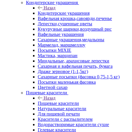
Кондитерские украшения
Назад
Кондитерские украшения
Вафельная крошка,савоярди,печенье
Лепестки,сушенные цветы
Кукурузные шарики,воздушный рис
Вафельные украшения
Сахарные украшения,медальоны
Мармелад, маршмеллоу
Посыпки MIXIE
Мастика, марципан
Миндальные, арахисовые лепестки
Сахарная и вафельная печать, бумага
Драже зерновое (1-1,5кг)
Сахарные посыпки (фасовка 0,75-1,5 кг)
Посыпки маленькая фасовка
Цветной сахар
Пищевые красители
Назад
Пищевые красители
Натуральные красители
Для пищевой печати
Красители с распылителем
Водорастворимые красители сухие
Гелевые красители