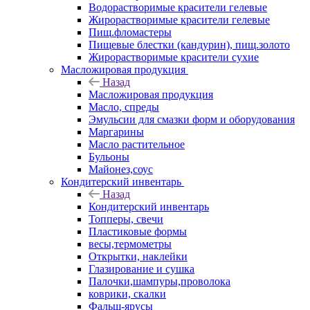
Водорастворимые красители гелевые
Жирорастворимые красители гелевые
Пищ.фломастеры
Пищевые блестки (кандурин), пищ.золото
Жирорастворимые красители сухие
Масложировая продукция
Назад
Масложировая продукция
Масло, спреды
Эмульсии для смазки форм и оборудования
Маргарины
Масло растительное
Бульоны
Майонез,соус
Кондитерский инвентарь
Назад
Кондитерский инвентарь
Топперы, свечи
Пластиковые формы
весы,термометры
Открытки, наклейки
Глазирование и сушка
Палочки,шампуры,проволока
коврики, скалки
Фальш-ярусы