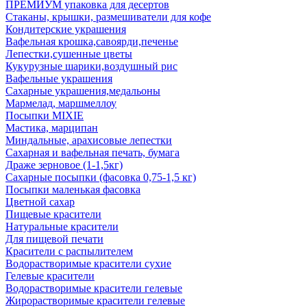
ПРЕМИУМ упаковка для десертов
Стаканы, крышки, размешиватели для кофе
Кондитерские украшения
Вафельная крошка,савоярди,печенье
Лепестки,сушенные цветы
Кукурузные шарики,воздушный рис
Вафельные украшения
Сахарные украшения,медальоны
Мармелад, маршмеллоу
Посыпки MIXIE
Мастика, марципан
Миндальные, арахисовые лепестки
Сахарная и вафельная печать, бумага
Драже зерновое (1-1,5кг)
Сахарные посыпки (фасовка 0,75-1,5 кг)
Посыпки маленькая фасовка
Цветной сахар
Пищевые красители
Натуральные красители
Для пищевой печати
Красители с распылителем
Водорастворимые красители сухие
Гелевые красители
Водорастворимые красители гелевые
Жирорастворимые красители гелевые