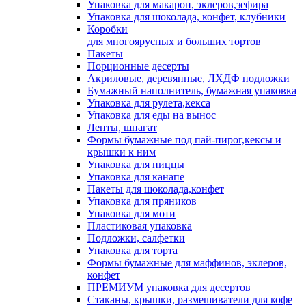
Упаковка для макарон, эклеров,зефира
Упаковка для шоколада, конфет, клубники
Коробки
для многоярусных и больших тортов
Пакеты
Порционные десерты
Акриловые, деревянные, ЛХДФ подложки
Бумажный наполнитель, бумажная упаковка
Упаковка для рулета,кекса
Упаковка для еды на вынос
Ленты, шпагат
Формы бумажные под пай-пирог,кексы и
крышки к ним
Упаковка для пиццы
Упаковка для канапе
Пакеты для шоколада,конфет
Упаковка для пряников
Упаковка для моти
Пластиковая упаковка
Подложки, салфетки
Упаковка для торта
Формы бумажные для маффинов, эклеров,
конфет
ПРЕМИУМ упаковка для десертов
Стаканы, крышки, размешиватели для кофе