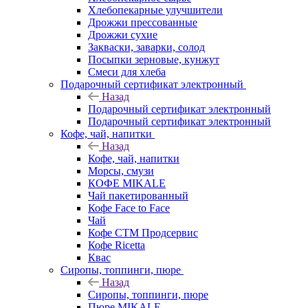
Хлебопекарные улучшители
Дрожжи прессованные
Дрожжи сухие
Закваски, заварки, солод
Посыпки зерновые, кунжут
Смеси для хлеба
Подарочный сертификат электронный
Назад
Подарочный сертификат электронный
Подарочный сертификат электронный
Кофе, чай, напитки
Назад
Кофе, чай, напитки
Морсы, смузи
КОФЕ MIKALE
Чай пакетированный
Кофе Face to Face
Чай
Кофе СТМ Продсервис
Кофе Ricetta
Квас
Сиропы, топпинги, пюре
Назад
Сиропы, топпинги, пюре
Пюре MIKALE