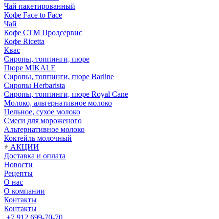
Чай пакетированный
Кофе Face to Face
Чай
Кофе СТМ Продсервис
Кофе Ricetta
Квас
Сиропы, топпинги, пюре
Пюре MIKALE
Сиропы, топпинги, пюре Barline
Сиропы Herbarista
Сиропы, топпинги, пюре Royal Cane
Молоко, альтернативное молоко
Цельное, сухое молоко
Смеси для мороженого
Альтернативное молоко
Коктейль молочный
АКЦИИ
Доставка и оплата
Новости
Рецепты
О нас
О компании
Контакты
Контакты
+7 912 699-70-70