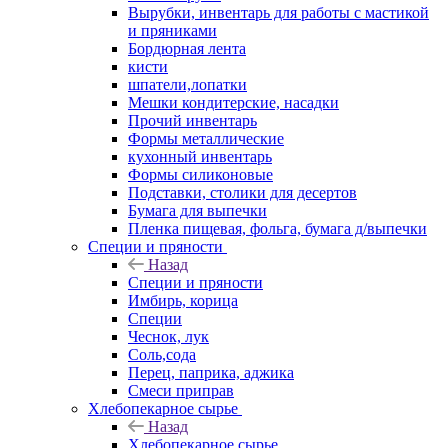
Вырубки, инвентарь для работы с мастикой
и пряниками
Бордюрная лента
кисти
шпатели,лопатки
Мешки кондитерские, насадки
Прочий инвентарь
Формы металлические
кухонный инвентарь
Формы силиконовые
Подставки, столики для десертов
Бумага для выпечки
Пленка пищевая, фольга, бумага д/выпечки
Специи и пряности
Назад
Специи и пряности
Имбирь, корица
Специи
Чеснок, лук
Соль,сода
Перец, паприка, аджика
Смеси приправ
Хлебопекарное сырье
Назад
Хлебопекарное сырье