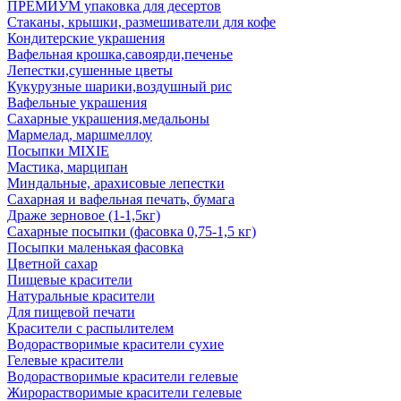
ПРЕМИУМ упаковка для десертов
Стаканы, крышки, размешиватели для кофе
Кондитерские украшения
Вафельная крошка,савоярди,печенье
Лепестки,сушенные цветы
Кукурузные шарики,воздушный рис
Вафельные украшения
Сахарные украшения,медальоны
Мармелад, маршмеллоу
Посыпки MIXIE
Мастика, марципан
Миндальные, арахисовые лепестки
Сахарная и вафельная печать, бумага
Драже зерновое (1-1,5кг)
Сахарные посыпки (фасовка 0,75-1,5 кг)
Посыпки маленькая фасовка
Цветной сахар
Пищевые красители
Натуральные красители
Для пищевой печати
Красители с распылителем
Водорастворимые красители сухие
Гелевые красители
Водорастворимые красители гелевые
Жирорастворимые красители гелевые