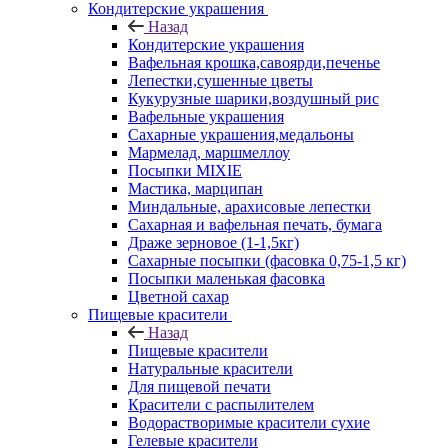
Кондитерские украшения
Назад
Кондитерские украшения
Вафельная крошка,савоярди,печенье
Лепестки,сушенные цветы
Кукурузные шарики,воздушный рис
Вафельные украшения
Сахарные украшения,медальоны
Мармелад, маршмеллоу
Посыпки MIXIE
Мастика, марципан
Миндальные, арахисовые лепестки
Сахарная и вафельная печать, бумага
Драже зерновое (1-1,5кг)
Сахарные посыпки (фасовка 0,75-1,5 кг)
Посыпки маленькая фасовка
Цветной сахар
Пищевые красители
Назад
Пищевые красители
Натуральные красители
Для пищевой печати
Красители с распылителем
Водорастворимые красители сухие
Гелевые красители