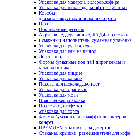
Упаковка для макарон, эклеров,зефира
Упаковка для шоколада, конфет, клубники
Коробки
для многоярусных и больших тортов
Пакеты
Порционные десерты
Акриловые, деревянные, ЛХДФ подложки
Бумажный наполнитель, бумажная упаковка
Упаковка для рулета,кекса
Упаковка для еды на вынос
Ленты, шпагат
Формы бумажные под пай-пирог,кексы и
крышки к ним
Упаковка для пиццы
Упаковка для канапе
Пакеты для шоколада,конфет
Упаковка для пряников
Упаковка для моти
Пластиковая упаковка
Подложки, салфетки
Упаковка для торта
Формы бумажные для маффинов, эклеров,
конфет
ПРЕМИУМ упаковка для десертов
Стаканы, крышки, размешиватели для кофе