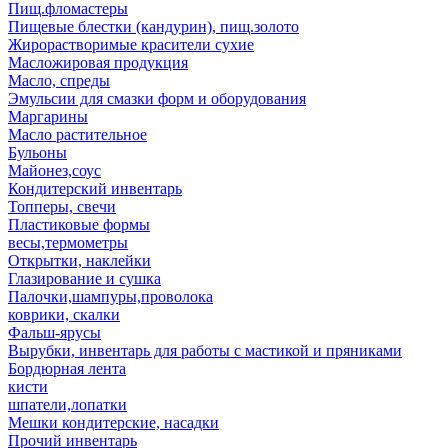
Пищ.фломастеры
Пищевые блестки (кандурин), пищ.золото
Жирорастворимые красители сухие
Масложировая продукция
Масло, спреды
Эмульсии для смазки форм и оборудования
Маргарины
Масло растительное
Бульоны
Майонез,соус
Кондитерский инвентарь
Топперы, свечи
Пластиковые формы
весы,термометры
Открытки, наклейки
Глазирование и сушка
Палочки,шампуры,проволока
коврики, скалки
Фальш-ярусы
Вырубки, инвентарь для работы с мастикой и пряниками
Бордюрная лента
кисти
шпатели,лопатки
Мешки кондитерские, насадки
Прочий инвентарь