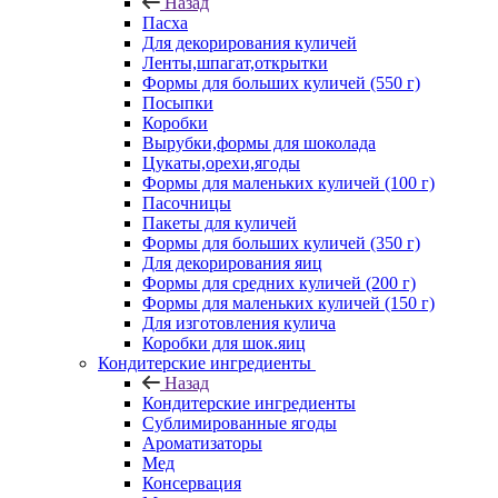
Назад
Пасха
Для декорирования куличей
Ленты,шпагат,открытки
Формы для больших куличей (550 г)
Посыпки
Коробки
Вырубки,формы для шоколада
Цукаты,орехи,ягоды
Формы для маленьких куличей (100 г)
Пасочницы
Пакеты для куличей
Формы для больших куличей (350 г)
Для декорирования яиц
Формы для средних куличей (200 г)
Формы для маленьких куличей (150 г)
Для изготовления кулича
Коробки для шок.яиц
Кондитерские ингредиенты
Назад
Кондитерские ингредиенты
Сублимированные ягоды
Ароматизаторы
Мед
Консервация