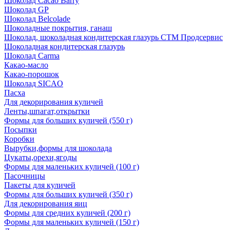
Шоколад Cacao Barry
Шоколад GP
Шоколад Belcolade
Шоколадные покрытия, ганаш
Шоколад, шоколадная кондитерская глазурь СТМ Продсервис
Шоколадная кондитерская глазурь
Шоколад Carma
Какао-масло
Какао-порошок
Шоколад SICAO
Пасха
Для декорирования куличей
Ленты,шпагат,открытки
Формы для больших куличей (550 г)
Посыпки
Коробки
Вырубки,формы для шоколада
Цукаты,орехи,ягоды
Формы для маленьких куличей (100 г)
Пасочницы
Пакеты для куличей
Формы для больших куличей (350 г)
Для декорирования яиц
Формы для средних куличей (200 г)
Формы для маленьких куличей (150 г)