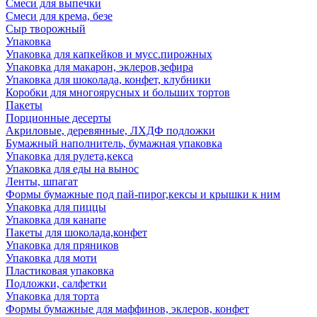
Смеси для выпечки
Смеси для крема, безе
Сыр творожный
Упаковка
Упаковка для капкейков и мусс.пирожных
Упаковка для макарон, эклеров,зефира
Упаковка для шоколада, конфет, клубники
Коробки для многоярусных и больших тортов
Пакеты
Порционные десерты
Акриловые, деревянные, ЛХДФ подложки
Бумажный наполнитель, бумажная упаковка
Упаковка для рулета,кекса
Упаковка для еды на вынос
Ленты, шпагат
Формы бумажные под пай-пирог,кексы и крышки к ним
Упаковка для пиццы
Упаковка для канапе
Пакеты для шоколада,конфет
Упаковка для пряников
Упаковка для моти
Пластиковая упаковка
Подложки, салфетки
Упаковка для торта
Формы бумажные для маффинов, эклеров, конфет