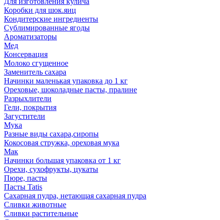
Для изготовления кулича
Коробки для шок.яиц
Кондитерские ингредиенты
Сублимированные ягоды
Ароматизаторы
Мед
Консервация
Молоко сгущенное
Заменитель сахара
Начинки маленькая упаковка до 1 кг
Ореховые, шоколадные пасты, пралине
Разрыхлители
Гели, покрытия
Загустители
Мука
Разные виды сахара,сиропы
Кокосовая стружка, ореховая мука
Мак
Начинки большая упаковка от 1 кг
Орехи, сухофрукты, цукаты
Пюре, пасты
Пасты Tatis
Сахарная пудра, нетающая сахарная пудра
Сливки животные
Сливки растительные