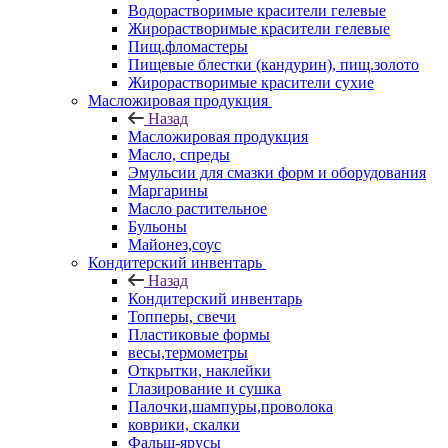
Водорастворимые красители гелевые
Жирорастворимые красители гелевые
Пищ.фломастеры
Пищевые блестки (кандурин), пищ.золото
Жирорастворимые красители сухие
Масложировая продукция
Назад
Масложировая продукция
Масло, спреды
Эмульсии для смазки форм и оборудования
Маргарины
Масло растительное
Бульоны
Майонез,соус
Кондитерский инвентарь
Назад
Кондитерский инвентарь
Топперы, свечи
Пластиковые формы
весы,термометры
Открытки, наклейки
Глазирование и сушка
Палочки,шампуры,проволока
коврики, скалки
Фальш-ярусы