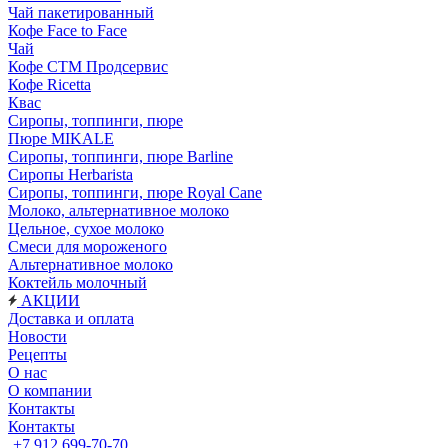
Чай пакетированный
Кофе Face to Face
Чай
Кофе СТМ Продсервис
Кофе Ricetta
Квас
Сиропы, топпинги, пюре
Пюре MIKALE
Сиропы, топпинги, пюре Barline
Сиропы Herbarista
Сиропы, топпинги, пюре Royal Cane
Молоко, альтернативное молоко
Цельное, сухое молоко
Смеси для мороженого
Альтернативное молоко
Коктейль молочный
АКЦИИ
Доставка и оплата
Новости
Рецепты
О нас
О компании
Контакты
Контакты
+7 912 699-70-70