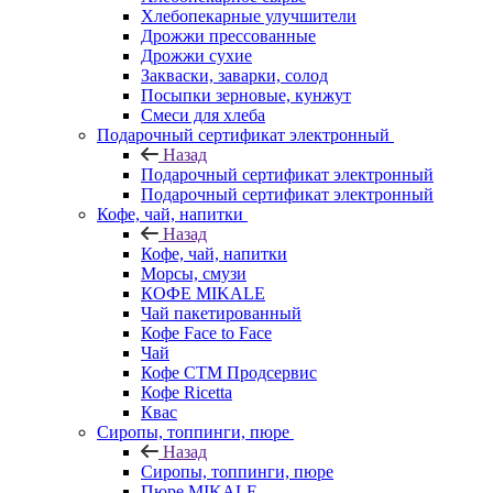
Хлебопекарные улучшители
Дрожжи прессованные
Дрожжи сухие
Закваски, заварки, солод
Посыпки зерновые, кунжут
Смеси для хлеба
Подарочный сертификат электронный
Назад
Подарочный сертификат электронный
Подарочный сертификат электронный
Кофе, чай, напитки
Назад
Кофе, чай, напитки
Морсы, смузи
КОФЕ MIKALE
Чай пакетированный
Кофе Face to Face
Чай
Кофе СТМ Продсервис
Кофе Ricetta
Квас
Сиропы, топпинги, пюре
Назад
Сиропы, топпинги, пюре
Пюре MIKALE