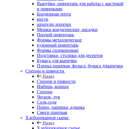
Вырубки, инвентарь для работы с мастикой
и пряниками
Бордюрная лента
кисти
шпатели,лопатки
Мешки кондитерские, насадки
Прочий инвентарь
Формы металлические
кухонный инвентарь
Формы силиконовые
Подставки, столики для десертов
Бумага для выпечки
Пленка пищевая, фольга, бумага д/выпечки
Специи и пряности
Назад
Специи и пряности
Имбирь, корица
Специи
Чеснок, лук
Соль,сода
Перец, паприка, аджика
Смеси приправ
Хлебопекарное сырье
Назад
Хлебопекарное сырье