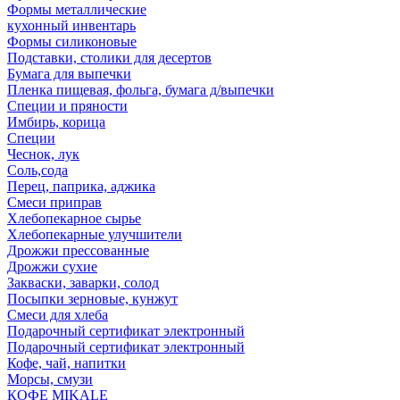
Формы металлические
кухонный инвентарь
Формы силиконовые
Подставки, столики для десертов
Бумага для выпечки
Пленка пищевая, фольга, бумага д/выпечки
Специи и пряности
Имбирь, корица
Специи
Чеснок, лук
Соль,сода
Перец, паприка, аджика
Смеси приправ
Хлебопекарное сырье
Хлебопекарные улучшители
Дрожжи прессованные
Дрожжи сухие
Закваски, заварки, солод
Посыпки зерновые, кунжут
Смеси для хлеба
Подарочный сертификат электронный
Подарочный сертификат электронный
Кофе, чай, напитки
Морсы, смузи
КОФЕ MIKALE