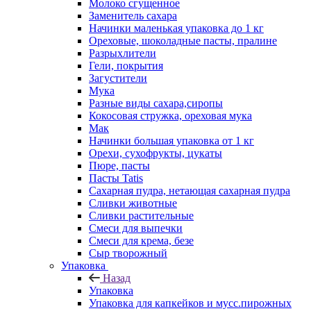
Молоко сгущенное
Заменитель сахара
Начинки маленькая упаковка до 1 кг
Ореховые, шоколадные пасты, пралине
Разрыхлители
Гели, покрытия
Загустители
Мука
Разные виды сахара,сиропы
Кокосовая стружка, ореховая мука
Мак
Начинки большая упаковка от 1 кг
Орехи, сухофрукты, цукаты
Пюре, пасты
Пасты Tatis
Сахарная пудра, нетающая сахарная пудра
Сливки животные
Сливки растительные
Смеси для выпечки
Смеси для крема, безе
Сыр творожный
Упаковка
Назад
Упаковка
Упаковка для капкейков и мусс.пирожных