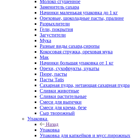
Молоко сгущенное
Заменитель сахара
Начинки маленькая упаковка до 1 кг
Ореховые, шоколадные пасты, пралине
Разрыхлители
Гели, покрытия
Загустители
Мука
Разные виды сахара,сиропы
Кокосовая стружка, ореховая мука
Мак
Начинки большая упаковка от 1 кг
Орехи, сухофрукты, цукаты
Пюре, пасты
Пасты Tatis
Сахарная пудра, нетающая сахарная пудра
Сливки животные
Сливки растительные
Смеси для выпечки
Смеси для крема, безе
Сыр творожный
Упаковка
Назад
Упаковка
Упаковка для капкейков и мусс.пирожных