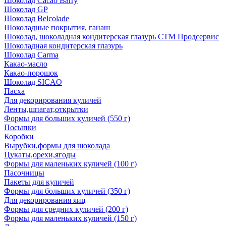
Шоколад Cacao Barry
Шоколад GP
Шоколад Belcolade
Шоколадные покрытия, ганаш
Шоколад, шоколадная кондитерская глазурь СТМ Продсервис
Шоколадная кондитерская глазурь
Шоколад Carma
Какао-масло
Какао-порошок
Шоколад SICAO
Пасха
Для декорирования куличей
Ленты,шпагат,открытки
Формы для больших куличей (550 г)
Посыпки
Коробки
Вырубки,формы для шоколада
Цукаты,орехи,ягоды
Формы для маленьких куличей (100 г)
Пасочницы
Пакеты для куличей
Формы для больших куличей (350 г)
Для декорирования яиц
Формы для средних куличей (200 г)
Формы для маленьких куличей (150 г)