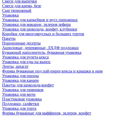
Смеси для выпечки
Смеси для крема, безе
Сыр творожный
Упаковка
Упаковка для капкейков и мусс.пирожных
Упаковка для макарон, эклеров,зефира
Упаковка для шоколада, конфет, клубники
Коробки для многоярусных и больших тортов
Пакеты
Порционные десерты
Акриловые, деревянные, ЛХДФ подложки
Бумажный наполнитель, бумажная упаковка
Упаковка для рулета,кекса
Упаковка для еды на вынос
Ленты, шпагат
Формы бумажные под пай-пирог,кексы и крышки к ним
Упаковка для пиццы
Упаковка для канапе
Пакеты для шоколада,конфет
Упаковка для пряников
Упаковка для моти
Пластиковая упаковка
Подложки, салфетки
Упаковка для торта
Формы бумажные для маффинов, эклеров, конфет