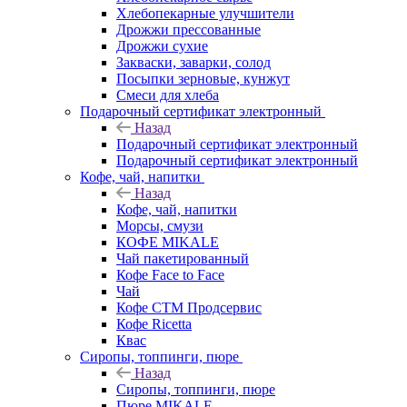
Хлебопекарные улучшители
Дрожжи прессованные
Дрожжи сухие
Закваски, заварки, солод
Посыпки зерновые, кунжут
Смеси для хлеба
Подарочный сертификат электронный
Назад
Подарочный сертификат электронный
Подарочный сертификат электронный
Кофе, чай, напитки
Назад
Кофе, чай, напитки
Морсы, смузи
КОФЕ MIKALE
Чай пакетированный
Кофе Face to Face
Чай
Кофе СТМ Продсервис
Кофе Ricetta
Квас
Сиропы, топпинги, пюре
Назад
Сиропы, топпинги, пюре
Пюре MIKALE