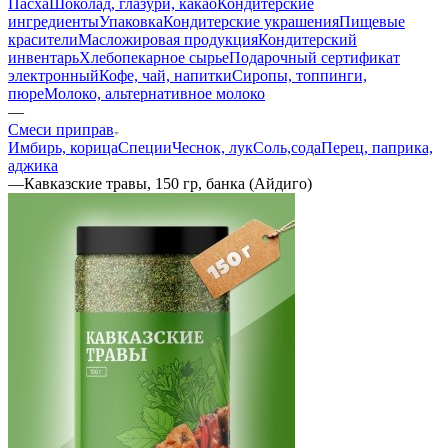
Пасха
Шоколад, глазури, какао
Кондитерские
ингредиенты
Упаковка
Кондитерские украшения
Пищевые
красители
Масложировая продукция
Кондитерский
инвентарь
Хлебопекарное сырье
Подарочный сертификат
электронный
Кофе, чай, напитки
Сиропы, топпинги,
пюре
Молоко, альтернативное молоко
—
Смеси приправ
Имбирь, корица
Специи
Чеснок, лук
Соль,сода
Перец, паприка,
аджика
—
Кавказские травы, 150 гр, банка (Айдиго)