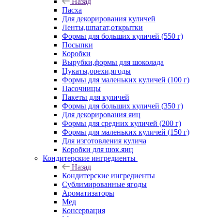
Назад
Пасха
Для декорирования куличей
Ленты,шпагат,открытки
Формы для больших куличей (550 г)
Посыпки
Коробки
Вырубки,формы для шоколада
Цукаты,орехи,ягоды
Формы для маленьких куличей (100 г)
Пасочницы
Пакеты для куличей
Формы для больших куличей (350 г)
Для декорирования яиц
Формы для средних куличей (200 г)
Формы для маленьких куличей (150 г)
Для изготовления кулича
Коробки для шок.яиц
Кондитерские ингредиенты
Назад
Кондитерские ингредиенты
Сублимированные ягоды
Ароматизаторы
Мед
Консервация