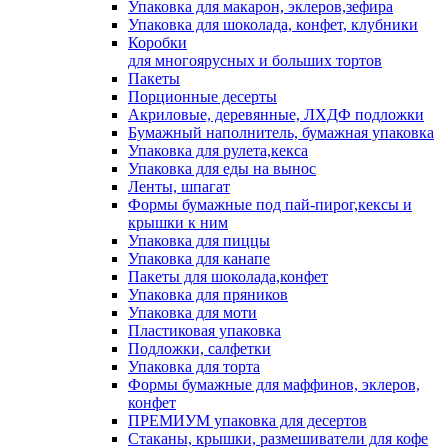
Упаковка для макарон, эклеров,зефира
Упаковка для шоколада, конфет, клубники
Коробки
для многоярусных и больших тортов
Пакеты
Порционные десерты
Акриловые, деревянные, ЛХДФ подложки
Бумажный наполнитель, бумажная упаковка
Упаковка для рулета,кекса
Упаковка для еды на вынос
Ленты, шпагат
Формы бумажные под пай-пирог,кексы и
крышки к ним
Упаковка для пиццы
Упаковка для канапе
Пакеты для шоколада,конфет
Упаковка для пряников
Упаковка для моти
Пластиковая упаковка
Подложки, салфетки
Упаковка для торта
Формы бумажные для маффинов, эклеров,
конфет
ПРЕМИУМ упаковка для десертов
Стаканы, крышки, размешиватели для кофе