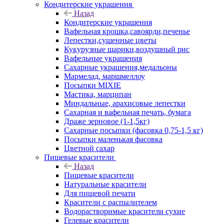
Кондитерские украшения
Назад
Кондитерские украшения
Вафельная крошка,савоярди,печенье
Лепестки,сушенные цветы
Кукурузные шарики,воздушный рис
Вафельные украшения
Сахарные украшения,медальоны
Мармелад, маршмеллоу
Посыпки MIXIE
Мастика, марципан
Миндальные, арахисовые лепестки
Сахарная и вафельная печать, бумага
Драже зерновое (1-1,5кг)
Сахарные посыпки (фасовка 0,75-1,5 кг)
Посыпки маленькая фасовка
Цветной сахар
Пищевые красители
Назад
Пищевые красители
Натуральные красители
Для пищевой печати
Красители с распылителем
Водорастворимые красители сухие
Гелевые красители