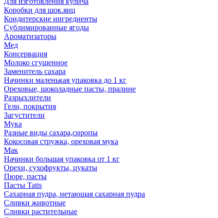
Для изготовления кулича
Коробки для шок.яиц
Кондитерские ингредиенты
Сублимированные ягоды
Ароматизаторы
Мед
Консервация
Молоко сгущенное
Заменитель сахара
Начинки маленькая упаковка до 1 кг
Ореховые, шоколадные пасты, пралине
Разрыхлители
Гели, покрытия
Загустители
Мука
Разные виды сахара,сиропы
Кокосовая стружка, ореховая мука
Мак
Начинки большая упаковка от 1 кг
Орехи, сухофрукты, цукаты
Пюре, пасты
Пасты Tatis
Сахарная пудра, нетающая сахарная пудра
Сливки животные
Сливки растительные