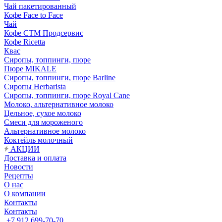
Чай пакетированный
Кофе Face to Face
Чай
Кофе СТМ Продсервис
Кофе Ricetta
Квас
Сиропы, топпинги, пюре
Пюре MIKALE
Сиропы, топпинги, пюре Barline
Сиропы Herbarista
Сиропы, топпинги, пюре Royal Cane
Молоко, альтернативное молоко
Цельное, сухое молоко
Смеси для мороженого
Альтернативное молоко
Коктейль молочный
АКЦИИ
Доставка и оплата
Новости
Рецепты
О нас
О компании
Контакты
Контакты
+7 912 699-70-70