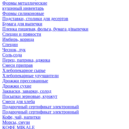
Формы металлические
кухонный инвентарь
Формы силиконовые
Подставки, столики для десертов
Бумага для выпечки
Пленка пищевая, фольга, бумага д/выпечки
Специи и пряности
Имбирь, корица
Специи
Чеснок, лук
Соль,сода
Перец, паприка, аджика
Смеси приправ
Хлебопекарное сырье
Хлебопекарные улучшители
Дрожжи прессованные
Дрожжи сухие
Закваски, заварки, солод
Посыпки зерновые, кунжут
Смеси для хлеба
Подарочный сертификат электронный
Подарочный сертификат электронный
Кофе, чай, напитки
Морсы, смузи
КОФЕ MIKALE