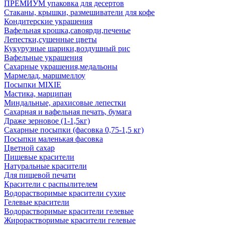
ПРЕМИУМ упаковка для десертов
Стаканы, крышки, размешиватели для кофе
Кондитерские украшения
Вафельная крошка,савоярди,печенье
Лепестки,сушенные цветы
Кукурузные шарики,воздушный рис
Вафельные украшения
Сахарные украшения,медальоны
Мармелад, маршмеллоу
Посыпки MIXIE
Мастика, марципан
Миндальные, арахисовые лепестки
Сахарная и вафельная печать, бумага
Драже зерновое (1-1,5кг)
Сахарные посыпки (фасовка 0,75-1,5 кг)
Посыпки маленькая фасовка
Цветной сахар
Пищевые красители
Натуральные красители
Для пищевой печати
Красители с распылителем
Водорастворимые красители сухие
Гелевые красители
Водорастворимые красители гелевые
Жирорастворимые красители гелевые