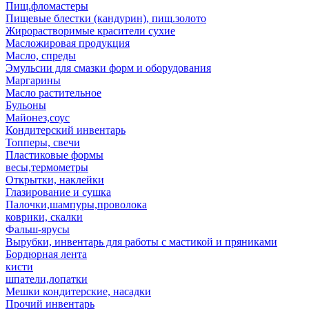
Пищ.фломастеры
Пищевые блестки (кандурин), пищ.золото
Жирорастворимые красители сухие
Масложировая продукция
Масло, спреды
Эмульсии для смазки форм и оборудования
Маргарины
Масло растительное
Бульоны
Майонез,соус
Кондитерский инвентарь
Топперы, свечи
Пластиковые формы
весы,термометры
Открытки, наклейки
Глазирование и сушка
Палочки,шампуры,проволока
коврики, скалки
Фальш-ярусы
Вырубки, инвентарь для работы с мастикой и пряниками
Бордюрная лента
кисти
шпатели,лопатки
Мешки кондитерские, насадки
Прочий инвентарь