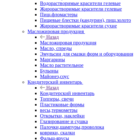
Водорастворимые красители гелевые
Жирорастворимые красители гелевые
Пищ.фломастеры
Пищевые блестки (кандурин), пищ.золото
Жирорастворимые красители сухие
Масложировая продукция
Назад
Масложировая продукция
Масло, спреды
Эмульсии для смазки форм и оборудования
Маргарины
Масло растительное
Бульоны
Майонез,соус
Кондитерский инвентарь
Назад
Кондитерский инвентарь
Топперы, свечи
Пластиковые формы
весы,термометры
Открытки, наклейки
Глазирование и сушка
Палочки,шампуры,проволока
коврики, скалки
Фальш-ярусы