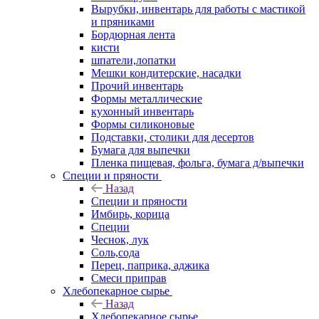
Вырубки, инвентарь для работы с мастикой
и пряниками
Бордюрная лента
кисти
шпатели,лопатки
Мешки кондитерские, насадки
Прочий инвентарь
Формы металлические
кухонный инвентарь
Формы силиконовые
Подставки, столики для десертов
Бумага для выпечки
Пленка пищевая, фольга, бумага д/выпечки
Специи и пряности
Назад
Специи и пряности
Имбирь, корица
Специи
Чеснок, лук
Соль,сода
Перец, паприка, аджика
Смеси приправ
Хлебопекарное сырье
Назад
Хлебопекарное сырье