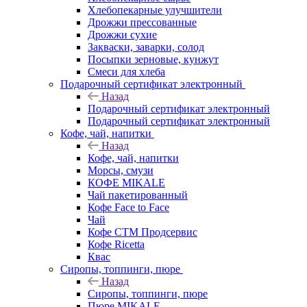
Хлебопекарные улучшители
Дрожжи прессованные
Дрожжи сухие
Закваски, заварки, солод
Посыпки зерновые, кунжут
Смеси для хлеба
Подарочный сертификат электронный
Назад
Подарочный сертификат электронный
Подарочный сертификат электронный
Кофе, чай, напитки
Назад
Кофе, чай, напитки
Морсы, смузи
КОФЕ MIKALE
Чай пакетированный
Кофе Face to Face
Чай
Кофе СТМ Продсервис
Кофе Ricetta
Квас
Сиропы, топпинги, пюре
Назад
Сиропы, топпинги, пюре
Пюре MIKALE