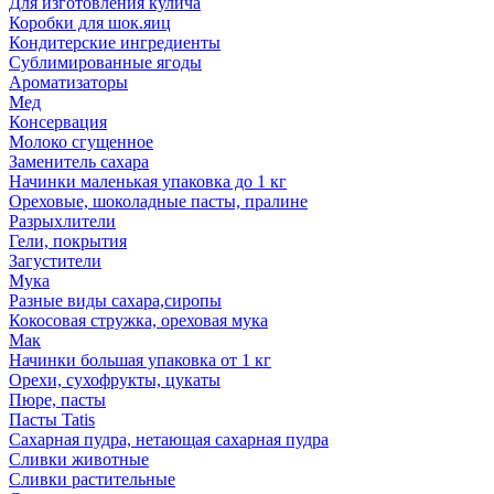
Для изготовления кулича
Коробки для шок.яиц
Кондитерские ингредиенты
Сублимированные ягоды
Ароматизаторы
Мед
Консервация
Молоко сгущенное
Заменитель сахара
Начинки маленькая упаковка до 1 кг
Ореховые, шоколадные пасты, пралине
Разрыхлители
Гели, покрытия
Загустители
Мука
Разные виды сахара,сиропы
Кокосовая стружка, ореховая мука
Мак
Начинки большая упаковка от 1 кг
Орехи, сухофрукты, цукаты
Пюре, пасты
Пасты Tatis
Сахарная пудра, нетающая сахарная пудра
Сливки животные
Сливки растительные