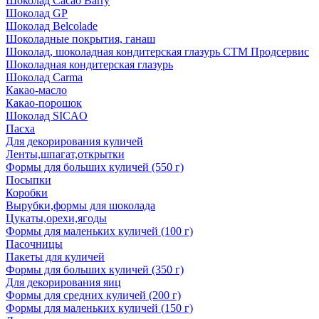
Шоколад Cacao Barry
Шоколад GP
Шоколад Belcolade
Шоколадные покрытия, ганаш
Шоколад, шоколадная кондитерская глазурь СТМ Продсервис
Шоколадная кондитерская глазурь
Шоколад Carma
Какао-масло
Какао-порошок
Шоколад SICAO
Пасха
Для декорирования куличей
Ленты,шпагат,открытки
Формы для больших куличей (550 г)
Посыпки
Коробки
Вырубки,формы для шоколада
Цукаты,орехи,ягоды
Формы для маленьких куличей (100 г)
Пасочницы
Пакеты для куличей
Формы для больших куличей (350 г)
Для декорирования яиц
Формы для средних куличей (200 г)
Формы для маленьких куличей (150 г)