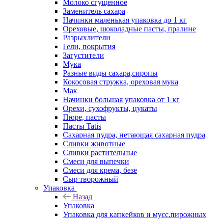
Молоко сгущенное
Заменитель сахара
Начинки маленькая упаковка до 1 кг
Ореховые, шоколадные пасты, пралине
Разрыхлители
Гели, покрытия
Загустители
Мука
Разные виды сахара,сиропы
Кокосовая стружка, ореховая мука
Мак
Начинки большая упаковка от 1 кг
Орехи, сухофрукты, цукаты
Пюре, пасты
Пасты Tatis
Сахарная пудра, нетающая сахарная пудра
Сливки животные
Сливки растительные
Смеси для выпечки
Смеси для крема, безе
Сыр творожный
Упаковка
Назад
Упаковка
Упаковка для капкейков и мусс.пирожных