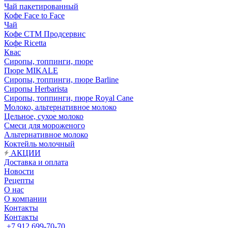
Чай пакетированный
Кофе Face to Face
Чай
Кофе СТМ Продсервис
Кофе Ricetta
Квас
Сиропы, топпинги, пюре
Пюре MIKALE
Сиропы, топпинги, пюре Barline
Сиропы Herbarista
Сиропы, топпинги, пюре Royal Cane
Молоко, альтернативное молоко
Цельное, сухое молоко
Смеси для мороженого
Альтернативное молоко
Коктейль молочный
АКЦИИ
Доставка и оплата
Новости
Рецепты
О нас
О компании
Контакты
Контакты
+7 912 699-70-70