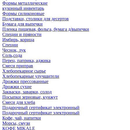
Формы металлические
кухонный инвентарь
Формы силиконовые
Подставки, столики для десертов
Бумага для выпечки
Пленка пищевая, фольга, бумага д/выпечки
Специи и пряности
Имбирь, корица
Специи
Чеснок, лук
Соль,сода
Перец, паприка, аджика
Смеси приправ
Хлебопекарное сырье
Хлебопекарные улучшители
Дрожжи прессованные
Дрожжи сухие
Закваски, заварки, солод
Посыпки зерновые, кунжут
Смеси для хлеба
Подарочный сертификат электронный
Подарочный сертификат электронный
Кофе, чай, напитки
Морсы, смузи
КОФЕ MIKALE