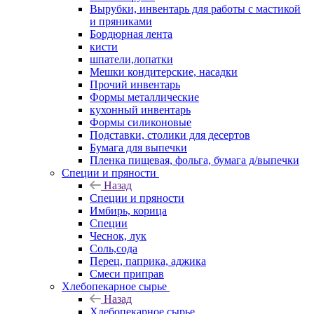
Вырубки, инвентарь для работы с мастикой
и пряниками
Бордюрная лента
кисти
шпатели,лопатки
Мешки кондитерские, насадки
Прочий инвентарь
Формы металлические
кухонный инвентарь
Формы силиконовые
Подставки, столики для десертов
Бумага для выпечки
Пленка пищевая, фольга, бумага д/выпечки
Специи и пряности
Назад
Специи и пряности
Имбирь, корица
Специи
Чеснок, лук
Соль,сода
Перец, паприка, аджика
Смеси приправ
Хлебопекарное сырье
Назад
Хлебопекарное сырье