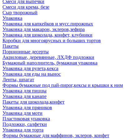
Смеси для выпечки
Смеси для крема, безе
Сыр творожный
Упаковка
Упаковка для капкейков и мусс.пирожных
Упаковка для макарон, эклеров,зефира
Упаковка для шоколада, конфет, клубники
Коробки для многоярусных и больших тортов
Пакеты
Порционные десерты
Акриловые, деревянные, ЛХДФ подложки
Бумажный наполнитель, бумажная упаковка
Упаковка для рулета,кекса
Упаковка для еды на вынос
Ленты, шпагат
Формы бумажные под пай-пирог,кексы и крышки к ним
Упаковка для пиццы
Упаковка для канапе
Пакеты для шоколада,конфет
Упаковка для пряников
Упаковка для моти
Пластиковая упаковка
Подложки, салфетки
Упаковка для торта
Формы бумажные для маффинов, эклеров, конфет