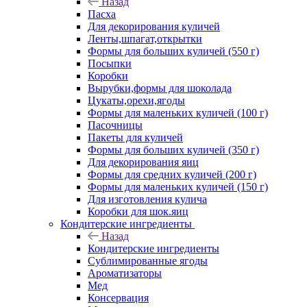
Назад
Пасха
Для декорирования куличей
Ленты,шпагат,открытки
Формы для больших куличей (550 г)
Посыпки
Коробки
Вырубки,формы для шоколада
Цукаты,орехи,ягоды
Формы для маленьких куличей (100 г)
Пасочницы
Пакеты для куличей
Формы для больших куличей (350 г)
Для декорирования яиц
Формы для средних куличей (200 г)
Формы для маленьких куличей (150 г)
Для изготовления кулича
Коробки для шок.яиц
Кондитерские ингредиенты
Назад
Кондитерские ингредиенты
Сублимированные ягоды
Ароматизаторы
Мед
Консервация