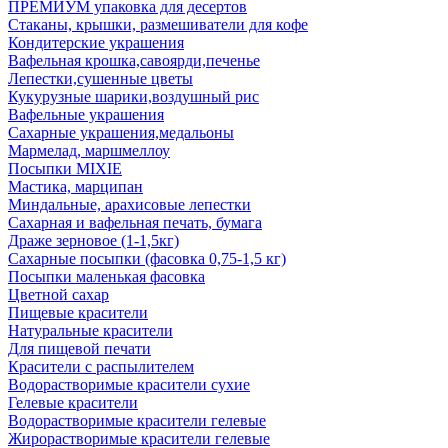
ПРЕМИУМ упаковка для десертов
Стаканы, крышки, размешиватели для кофе
Кондитерские украшения
Вафельная крошка,савоярди,печенье
Лепестки,сушенные цветы
Кукурузные шарики,воздушный рис
Вафельные украшения
Сахарные украшения,медальоны
Мармелад, маршмеллоу
Посыпки MIXIE
Мастика, марципан
Миндальные, арахисовые лепестки
Сахарная и вафельная печать, бумага
Драже зерновое (1-1,5кг)
Сахарные посыпки (фасовка 0,75-1,5 кг)
Посыпки маленькая фасовка
Цветной сахар
Пищевые красители
Натуральные красители
Для пищевой печати
Красители с распылителем
Водорастворимые красители сухие
Гелевые красители
Водорастворимые красители гелевые
Жирорастворимые красители гелевые