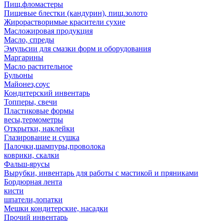
Пищ.фломастеры
Пищевые блестки (кандурин), пищ.золото
Жирорастворимые красители сухие
Масложировая продукция
Масло, спреды
Эмульсии для смазки форм и оборудования
Маргарины
Масло растительное
Бульоны
Майонез,соус
Кондитерский инвентарь
Топперы, свечи
Пластиковые формы
весы,термометры
Открытки, наклейки
Глазирование и сушка
Палочки,шампуры,проволока
коврики, скалки
Фальш-ярусы
Вырубки, инвентарь для работы с мастикой и пряниками
Бордюрная лента
кисти
шпатели,лопатки
Мешки кондитерские, насадки
Прочий инвентарь