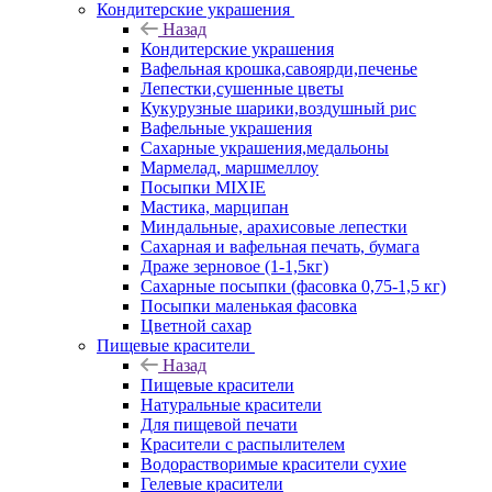
Кондитерские украшения
Назад
Кондитерские украшения
Вафельная крошка,савоярди,печенье
Лепестки,сушенные цветы
Кукурузные шарики,воздушный рис
Вафельные украшения
Сахарные украшения,медальоны
Мармелад, маршмеллоу
Посыпки MIXIE
Мастика, марципан
Миндальные, арахисовые лепестки
Сахарная и вафельная печать, бумага
Драже зерновое (1-1,5кг)
Сахарные посыпки (фасовка 0,75-1,5 кг)
Посыпки маленькая фасовка
Цветной сахар
Пищевые красители
Назад
Пищевые красители
Натуральные красители
Для пищевой печати
Красители с распылителем
Водорастворимые красители сухие
Гелевые красители