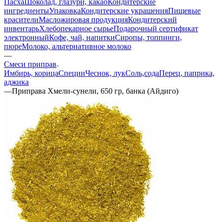
Пасха
Шоколад, глазури, какао
Кондитерские
ингредиенты
Упаковка
Кондитерские украшения
Пищевые
красители
Масложировая продукция
Кондитерский
инвентарь
Хлебопекарное сырье
Подарочный сертификат
электронный
Кофе, чай, напитки
Сиропы, топпинги,
пюре
Молоко, альтернативное молоко
—
Смеси приправ
Имбирь, корица
Специи
Чеснок, лук
Соль,сода
Перец, паприка,
аджика
—
Приправа Хмели-сунели, 650 гр, банка (Айдиго)