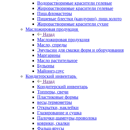
Водорастворимые красители гелевые
Жирорастворимые красители гелевые
Пищ.фломастеры
Пищевые блестки (кандурин), пищ.золото
Жирорастворимые красители сухие
Масложировая продукция
Назад
Масложировая продукция
Масло, спреды
Эмульсии для смазки форм и оборудования
Маргарины
Масло растительное
Бульоны
Майонез,соус
Кондитерский инвентарь
Назад
Кондитерский инвентарь
Топперы, свечи
Пластиковые формы
весы,термометры
Открытки, наклейки
Глазирование и сушка
Палочки,шампуры,проволока
коврики, скалки
Фальш-ярусы