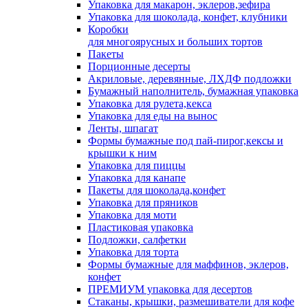
Упаковка для макарон, эклеров,зефира
Упаковка для шоколада, конфет, клубники
Коробки
для многоярусных и больших тортов
Пакеты
Порционные десерты
Акриловые, деревянные, ЛХДФ подложки
Бумажный наполнитель, бумажная упаковка
Упаковка для рулета,кекса
Упаковка для еды на вынос
Ленты, шпагат
Формы бумажные под пай-пирог,кексы и
крышки к ним
Упаковка для пиццы
Упаковка для канапе
Пакеты для шоколада,конфет
Упаковка для пряников
Упаковка для моти
Пластиковая упаковка
Подложки, салфетки
Упаковка для торта
Формы бумажные для маффинов, эклеров,
конфет
ПРЕМИУМ упаковка для десертов
Стаканы, крышки, размешиватели для кофе