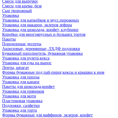
Смеси для выпечки
Смеси для крема, безе
Сыр творожный
Упаковка
Упаковка для капкейков и мусс.пирожных
Упаковка для макарон, эклеров,зефира
Упаковка для шоколада, конфет, клубники
Коробки для многоярусных и больших тортов
Пакеты
Порционные десерты
Акриловые, деревянные, ЛХДФ подложки
Бумажный наполнитель, бумажная упаковка
Упаковка для рулета,кекса
Упаковка для еды на вынос
Ленты, шпагат
Формы бумажные под пай-пирог,кексы и крышки к ним
Упаковка для пиццы
Упаковка для канапе
Пакеты для шоколада,конфет
Упаковка для пряников
Упаковка для моти
Пластиковая упаковка
Подложки, салфетки
Упаковка для торта
Формы бумажные для маффинов, эклеров, конфет