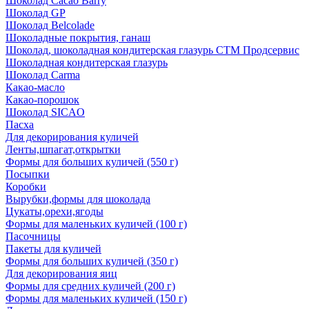
Шоколад Cacao Barry
Шоколад GP
Шоколад Belcolade
Шоколадные покрытия, ганаш
Шоколад, шоколадная кондитерская глазурь СТМ Продсервис
Шоколадная кондитерская глазурь
Шоколад Carma
Какао-масло
Какао-порошок
Шоколад SICAO
Пасха
Для декорирования куличей
Ленты,шпагат,открытки
Формы для больших куличей (550 г)
Посыпки
Коробки
Вырубки,формы для шоколада
Цукаты,орехи,ягоды
Формы для маленьких куличей (100 г)
Пасочницы
Пакеты для куличей
Формы для больших куличей (350 г)
Для декорирования яиц
Формы для средних куличей (200 г)
Формы для маленьких куличей (150 г)