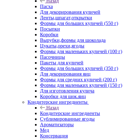
Назад
Пасха
Для декорирования куличей
Ленты,шпагат,открытки
Формы для больших куличей (550 г)
Посыпки
Коробки
Вырубки,формы для шоколада
Цукаты,орехи,ягоды
Формы для маленьких куличей (100 г)
Пасочницы
Пакеты для куличей
Формы для больших куличей (350 г)
Для декорирования яиц
Формы для средних куличей (200 г)
Формы для маленьких куличей (150 г)
Для изготовления кулича
Коробки для шок.яиц
Кондитерские ингредиенты
Назад
Кондитерские ингредиенты
Сублимированные ягоды
Ароматизаторы
Мед
Консервация