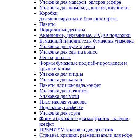
Упаковка для макарон, эклеров,зефира
Упаковка для шоколада, конфет, клубники
Коробки
для многоярусных и больших тортов
Пакеты
Порционные десерты
Акриловые, деревянные, ЛХДФ подложки
Бумажный наполнитель, бумажная упаковка
Упаковка для рулета,кекса
Упаковка для еды на вынос
Ленты, шпагат
Формы бумажные под пай-пирог,кексы и
крышки к ним
Упаковка для пиццы
Упаковка для канапе
Пакеты для шоколада,конфет
Упаковка для пряников
Упаковка для моти
Пластиковая упаковка
Подложки, салфетки
Упаковка для торта
Формы бумажные для маффинов, эклеров,
конфет
ПРЕМИУМ упаковка для десертов
Стаканы, крышки, размешиватели для кофе