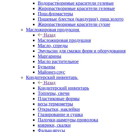
Водорастворимые красители гелевые
Жирорастворимые красители гелевые
Пищ.фломастеры
Пищевые блестки (кандурин), пищ.золото
Жирорастворимые красители сухие
Масложировая продукция
Назад
Масложировая продукция
Масло, спреды
Эмульсии для смазки форм и оборудования
Маргарины
Масло растительное
Бульоны
Майонез,соус
Кондитерский инвентарь
Назад
Кондитерский инвентарь
Топперы, свечи
Пластиковые формы
весы,термометры
Открытки, наклейки
Глазирование и сушка
Палочки,шампуры,проволока
коврики, скалки
Фальш-ярусы