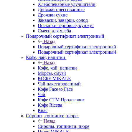
Хлебопекарные улучшители
Дрожжи прессованные
Дрожжи сухие
Закваски, заварки, солод
Посыпки зерновые, кунжут
Смеси для хлеба
Подарочный сертификат электронный
Назад
Подарочный сертификат электронный
Подарочный сертификат электронный
Кофе, чай, напитки
Назад
Кофе, чай, напитки
Морсы, смузи
КОФЕ MIKALE
Чай пакетированный
Кофе Face to Face
Чай
Кофе СТМ Продсервис
Кофе Ricetta
Квас
Сиропы, топпинги, пюре
Назад
Сиропы, топпинги, пюре
Пюре MIKALE