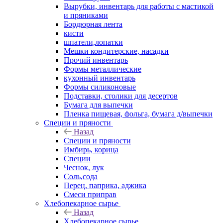
Вырубки, инвентарь для работы с мастикой
и пряниками
Бордюрная лента
кисти
шпатели,лопатки
Мешки кондитерские, насадки
Прочий инвентарь
Формы металлические
кухонный инвентарь
Формы силиконовые
Подставки, столики для десертов
Бумага для выпечки
Пленка пищевая, фольга, бумага д/выпечки
Специи и пряности
Назад
Специи и пряности
Имбирь, корица
Специи
Чеснок, лук
Соль,сода
Перец, паприка, аджика
Смеси приправ
Хлебопекарное сырье
Назад
Хлебопекарное сырье