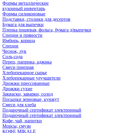
Формы металлические
кухонный инвентарь
Формы силиконовые
Подставки, столики для десертов
Бумага для выпечки
Пленка пищевая, фольга, бумага д/выпечки
Специи и пряности
Имбирь, корица
Специи
Чеснок, лук
Соль,сода
Перец, паприка, аджика
Смеси приправ
Хлебопекарное сырье
Хлебопекарные улучшители
Дрожжи прессованные
Дрожжи сухие
Закваски, заварки, солод
Посыпки зерновые, кунжут
Смеси для хлеба
Подарочный сертификат электронный
Подарочный сертификат электронный
Кофе, чай, напитки
Морсы, смузи
КОФЕ MIKALE