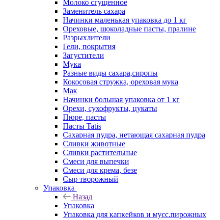
Молоко сгущенное
Заменитель сахара
Начинки маленькая упаковка до 1 кг
Ореховые, шоколадные пасты, пралине
Разрыхлители
Гели, покрытия
Загустители
Мука
Разные виды сахара,сиропы
Кокосовая стружка, ореховая мука
Мак
Начинки большая упаковка от 1 кг
Орехи, сухофрукты, цукаты
Пюре, пасты
Пасты Tatis
Сахарная пудра, нетающая сахарная пудра
Сливки животные
Сливки растительные
Смеси для выпечки
Смеси для крема, безе
Сыр творожный
Упаковка
Назад
Упаковка
Упаковка для капкейков и мусс.пирожных