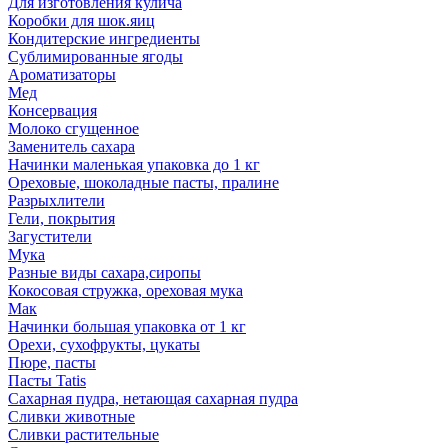
Для изготовления кулича
Коробки для шок.яиц
Кондитерские ингредиенты
Сублимированные ягоды
Ароматизаторы
Мед
Консервация
Молоко сгущенное
Заменитель сахара
Начинки маленькая упаковка до 1 кг
Ореховые, шоколадные пасты, пралине
Разрыхлители
Гели, покрытия
Загустители
Мука
Разные виды сахара,сиропы
Кокосовая стружка, ореховая мука
Мак
Начинки большая упаковка от 1 кг
Орехи, сухофрукты, цукаты
Пюре, пасты
Пасты Tatis
Сахарная пудра, нетающая сахарная пудра
Сливки животные
Сливки растительные