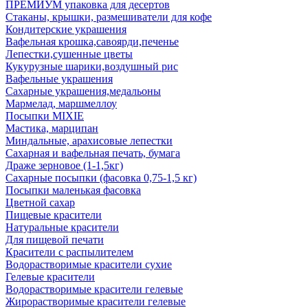
ПРЕМИУМ упаковка для десертов
Стаканы, крышки, размешиватели для кофе
Кондитерские украшения
Вафельная крошка,савоярди,печенье
Лепестки,сушенные цветы
Кукурузные шарики,воздушный рис
Вафельные украшения
Сахарные украшения,медальоны
Мармелад, маршмеллоу
Посыпки MIXIE
Мастика, марципан
Миндальные, арахисовые лепестки
Сахарная и вафельная печать, бумага
Драже зерновое (1-1,5кг)
Сахарные посыпки (фасовка 0,75-1,5 кг)
Посыпки маленькая фасовка
Цветной сахар
Пищевые красители
Натуральные красители
Для пищевой печати
Красители с распылителем
Водорастворимые красители сухие
Гелевые красители
Водорастворимые красители гелевые
Жирорастворимые красители гелевые