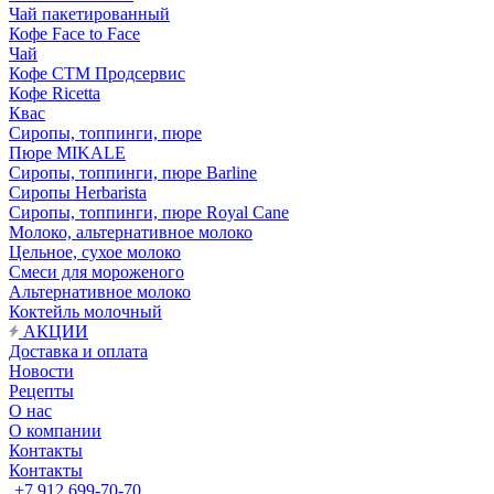
Чай пакетированный
Кофе Face to Face
Чай
Кофе СТМ Продсервис
Кофе Ricetta
Квас
Сиропы, топпинги, пюре
Пюре MIKALE
Сиропы, топпинги, пюре Barline
Сиропы Herbarista
Сиропы, топпинги, пюре Royal Cane
Молоко, альтернативное молоко
Цельное, сухое молоко
Смеси для мороженого
Альтернативное молоко
Коктейль молочный
АКЦИИ
Доставка и оплата
Новости
Рецепты
О нас
О компании
Контакты
Контакты
+7 912 699-70-70