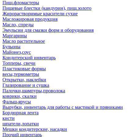
Пищ.фломастеры
Пищевые блестки (кандурин), пищ.золото
Жирорастворимые красители сухие
Масложировая продукция
Масло, спреды
Эмульсии для смазки форм и оборудования
Маргарины
Масло растительное
Бульоны
Майонез,соус
Кондитерский инвентарь
Топперы, свечи
Пластиковые формы
весы,термометры
Открытки, наклейки
Глазирование и сушка
Палочки,шампуры,проволока
коврики, скалки
Фальш-ярусы
Вырубки, инвентарь для работы с мастикой и пряниками
Бордюрная лента
кисти
шпатели,лопатки
Мешки кондитерские, насадки
Прочий инвентарь