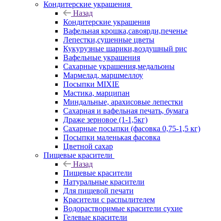
Кондитерские украшения
Назад
Кондитерские украшения
Вафельная крошка,савоярди,печенье
Лепестки,сушенные цветы
Кукурузные шарики,воздушный рис
Вафельные украшения
Сахарные украшения,медальоны
Мармелад, маршмеллоу
Посыпки MIXIE
Мастика, марципан
Миндальные, арахисовые лепестки
Сахарная и вафельная печать, бумага
Драже зерновое (1-1,5кг)
Сахарные посыпки (фасовка 0,75-1,5 кг)
Посыпки маленькая фасовка
Цветной сахар
Пищевые красители
Назад
Пищевые красители
Натуральные красители
Для пищевой печати
Красители с распылителем
Водорастворимые красители сухие
Гелевые красители