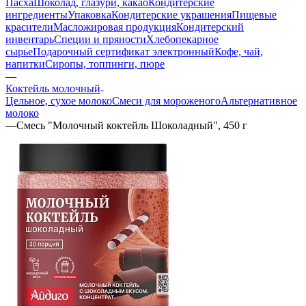
Пасха
Шоколад, глазури, какао
Кондитерские
ингредиенты
Упаковка
Кондитерские украшения
Пищевые
красители
Масложировая продукция
Кондитерский
инвентарь
Специи и пряности
Хлебопекарное
сырье
Подарочный сертификат электронный
Кофе, чай,
напитки
Сиропы, топпинги, пюре
—
Коктейль молочный
Цельное, сухое молоко
Смеси для мороженого
Альтернативное
молоко
—
Смесь "Молочный коктейль Шоколадный", 450 г