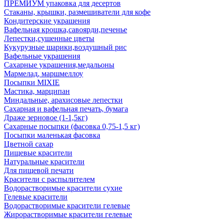
ПРЕМИУМ упаковка для десертов
Стаканы, крышки, размешиватели для кофе
Кондитерские украшения
Вафельная крошка,савоярди,печенье
Лепестки,сушенные цветы
Кукурузные шарики,воздушный рис
Вафельные украшения
Сахарные украшения,медальоны
Мармелад, маршмеллоу
Посыпки MIXIE
Мастика, марципан
Миндальные, арахисовые лепестки
Сахарная и вафельная печать, бумага
Драже зерновое (1-1,5кг)
Сахарные посыпки (фасовка 0,75-1,5 кг)
Посыпки маленькая фасовка
Цветной сахар
Пищевые красители
Натуральные красители
Для пищевой печати
Красители с распылителем
Водорастворимые красители сухие
Гелевые красители
Водорастворимые красители гелевые
Жирорастворимые красители гелевые