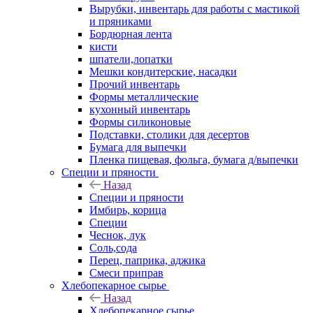
Вырубки, инвентарь для работы с мастикой
и пряниками
Бордюрная лента
кисти
шпатели,лопатки
Мешки кондитерские, насадки
Прочий инвентарь
Формы металлические
кухонный инвентарь
Формы силиконовые
Подставки, столики для десертов
Бумага для выпечки
Пленка пищевая, фольга, бумага д/выпечки
Специи и пряности
Назад
Специи и пряности
Имбирь, корица
Специи
Чеснок, лук
Соль,сода
Перец, паприка, аджика
Смеси приправ
Хлебопекарное сырье
Назад
Хлебопекарное сырье