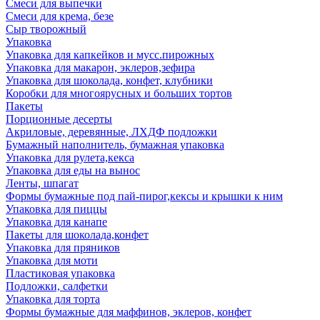
Смеси для выпечки
Смеси для крема, безе
Сыр творожный
Упаковка
Упаковка для капкейков и мусс.пирожных
Упаковка для макарон, эклеров,зефира
Упаковка для шоколада, конфет, клубники
Коробки для многоярусных и больших тортов
Пакеты
Порционные десерты
Акриловые, деревянные, ЛХДФ подложки
Бумажный наполнитель, бумажная упаковка
Упаковка для рулета,кекса
Упаковка для еды на вынос
Ленты, шпагат
Формы бумажные под пай-пирог,кексы и крышки к ним
Упаковка для пиццы
Упаковка для канапе
Пакеты для шоколада,конфет
Упаковка для пряников
Упаковка для моти
Пластиковая упаковка
Подложки, салфетки
Упаковка для торта
Формы бумажные для маффинов, эклеров, конфет