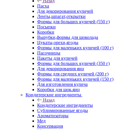
Назад
Пасха
Для декорирования куличей
Ленты,шпагат,открытки
Формы для больших куличей (550 г)
Посыпки
Коробки
Вырубки,формы для шоколада
Цукаты,орехи,ягоды
Формы для маленьких куличей (100 г)
Пасочницы
Пакеты для куличей
Формы для больших куличей (350 г)
Для декорирования яиц
Формы для средних куличей (200 г)
Формы для маленьких куличей (150 г)
Для изготовления кулича
Коробки для шок.яиц
Кондитерские ингредиенты
Назад
Кондитерские ингредиенты
Сублимированные ягоды
Ароматизаторы
Мед
Консервация