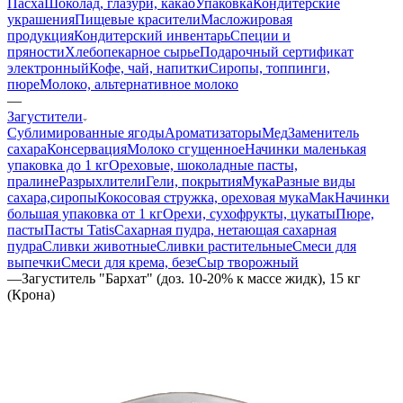
Пасха
Шоколад, глазури, какао
Упаковка
Кондитерские
украшения
Пищевые красители
Масложировая
продукция
Кондитерский инвентарь
Специи и
пряности
Хлебопекарное сырье
Подарочный сертификат
электронный
Кофе, чай, напитки
Сиропы, топпинги,
пюре
Молоко, альтернативное молоко
—
Загустители
Сублимированные ягоды
Ароматизаторы
Мед
Заменитель
сахара
Консервация
Молоко сгущенное
Начинки маленькая
упаковка до 1 кг
Ореховые, шоколадные пасты,
пралине
Разрыхлители
Гели, покрытия
Мука
Разные виды
сахара,сиропы
Кокосовая стружка, ореховая мука
Мак
Начинки
большая упаковка от 1 кг
Орехи, сухофрукты, цукаты
Пюре,
пасты
Пасты Tatis
Сахарная пудра, нетающая сахарная
пудра
Сливки животные
Сливки растительные
Смеси для
выпечки
Смеси для крема, безе
Сыр творожный
—
Загуститель "Бархат" (доз. 10-20% к массе жидк), 15 кг
(Крона)