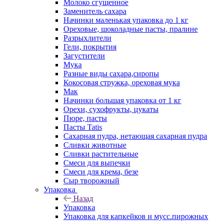
Молоко сгущенное
Заменитель сахара
Начинки маленькая упаковка до 1 кг
Ореховые, шоколадные пасты, пралине
Разрыхлители
Гели, покрытия
Загустители
Мука
Разные виды сахара,сиропы
Кокосовая стружка, ореховая мука
Мак
Начинки большая упаковка от 1 кг
Орехи, сухофрукты, цукаты
Пюре, пасты
Пасты Tatis
Сахарная пудра, нетающая сахарная пудра
Сливки животные
Сливки растительные
Смеси для выпечки
Смеси для крема, безе
Сыр творожный
Упаковка
Назад
Упаковка
Упаковка для капкейков и мусс.пирожных