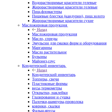
Водорастворимые красители гелевые
Жирорастворимые красители гелевые
Пищ.фломастеры
Пищевые блестки (кандурин), пищ.золото
Жирорастворимые красители сухие
Масложировая продукция
Назад
Масложировая продукция
Масло, спреды
Эмульсии для смазки форм и оборудования
Маргарины
Масло растительное
Бульоны
Майонез,соус
Кондитерский инвентарь
Назад
Кондитерский инвентарь
Топперы, свечи
Пластиковые формы
весы,термометры
Открытки, наклейки
Глазирование и сушка
Палочки,шампуры,проволока
коврики, скалки
Фальш-ярусы