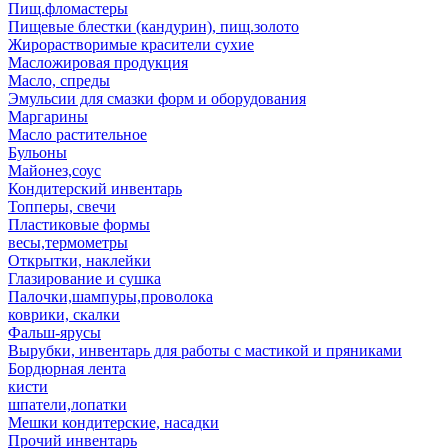
Пищ.фломастеры
Пищевые блестки (кандурин), пищ.золото
Жирорастворимые красители сухие
Масложировая продукция
Масло, спреды
Эмульсии для смазки форм и оборудования
Маргарины
Масло растительное
Бульоны
Майонез,соус
Кондитерский инвентарь
Топперы, свечи
Пластиковые формы
весы,термометры
Открытки, наклейки
Глазирование и сушка
Палочки,шампуры,проволока
коврики, скалки
Фальш-ярусы
Вырубки, инвентарь для работы с мастикой и пряниками
Бордюрная лента
кисти
шпатели,лопатки
Мешки кондитерские, насадки
Прочий инвентарь