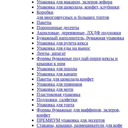
Упаковка для макарон, эклеров,зефира
Упаковка для шоколада, конфет, клубники
Коробки
для многоярусных и больших тортов
Пакеты
Порционные десерты
Акриловые, деревянные, ЛХДФ подложки
Бумажный наполнитель, бумажная упаковка
Упаковка для рулета,кекса
Упаковка для еды на вынос
Ленты, шпагат
Формы бумажные под пай-пирог,кексы и
крышки к ним
Упаковка для пиццы
Упаковка для канапе
Пакеты для шоколада,конфет
Упаковка для пряников
Упаковка для моти
Пластиковая упаковка
Подложки, салфетки
Упаковка для торта
Формы бумажные для маффинов, эклеров,
конфет
ПРЕМИУМ упаковка для десертов
Стаканы, крышки, размешиватели для кофе