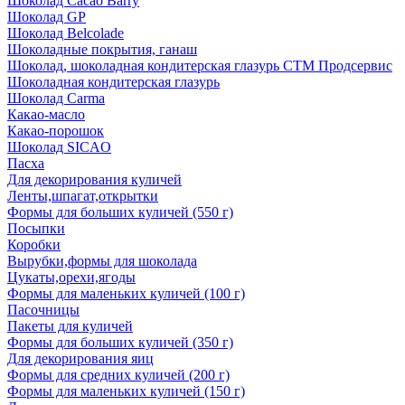
Шоколад Cacao Barry
Шоколад GP
Шоколад Belcolade
Шоколадные покрытия, ганаш
Шоколад, шоколадная кондитерская глазурь СТМ Продсервис
Шоколадная кондитерская глазурь
Шоколад Carma
Какао-масло
Какао-порошок
Шоколад SICAO
Пасха
Для декорирования куличей
Ленты,шпагат,открытки
Формы для больших куличей (550 г)
Посыпки
Коробки
Вырубки,формы для шоколада
Цукаты,орехи,ягоды
Формы для маленьких куличей (100 г)
Пасочницы
Пакеты для куличей
Формы для больших куличей (350 г)
Для декорирования яиц
Формы для средних куличей (200 г)
Формы для маленьких куличей (150 г)