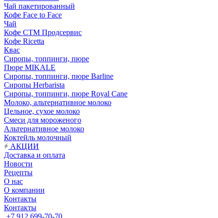
Чай пакетированный
Кофе Face to Face
Чай
Кофе СТМ Продсервис
Кофе Ricetta
Квас
Сиропы, топпинги, пюре
Пюре MIKALE
Сиропы, топпинги, пюре Barline
Сиропы Herbarista
Сиропы, топпинги, пюре Royal Cane
Молоко, альтернативное молоко
Цельное, сухое молоко
Смеси для мороженого
Альтернативное молоко
Коктейль молочный
АКЦИИ
Доставка и оплата
Новости
Рецепты
О нас
О компании
Контакты
Контакты
+7 912 699-70-70