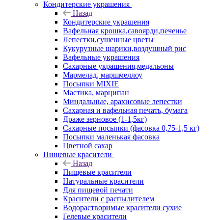
Кондитерские украшения
Назад
Кондитерские украшения
Вафельная крошка,савоярди,печенье
Лепестки,сушенные цветы
Кукурузные шарики,воздушный рис
Вафельные украшения
Сахарные украшения,медальоны
Мармелад, маршмеллоу
Посыпки MIXIE
Мастика, марципан
Миндальные, арахисовые лепестки
Сахарная и вафельная печать, бумага
Драже зерновое (1-1,5кг)
Сахарные посыпки (фасовка 0,75-1,5 кг)
Посыпки маленькая фасовка
Цветной сахар
Пищевые красители
Назад
Пищевые красители
Натуральные красители
Для пищевой печати
Красители с распылителем
Водорастворимые красители сухие
Гелевые красители