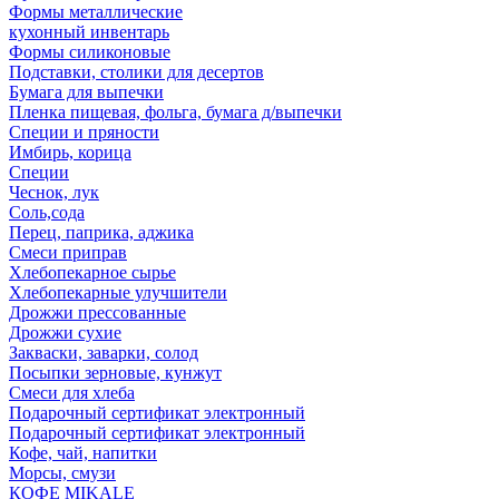
Формы металлические
кухонный инвентарь
Формы силиконовые
Подставки, столики для десертов
Бумага для выпечки
Пленка пищевая, фольга, бумага д/выпечки
Специи и пряности
Имбирь, корица
Специи
Чеснок, лук
Соль,сода
Перец, паприка, аджика
Смеси приправ
Хлебопекарное сырье
Хлебопекарные улучшители
Дрожжи прессованные
Дрожжи сухие
Закваски, заварки, солод
Посыпки зерновые, кунжут
Смеси для хлеба
Подарочный сертификат электронный
Подарочный сертификат электронный
Кофе, чай, напитки
Морсы, смузи
КОФЕ MIKALE