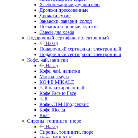
Хлебопекарные улучшители
Дрожжи прессованные
Дрожжи сухие
Закваски, заварки, солод
Посыпки зерновые, кунжут
Смеси для хлеба
Подарочный сертификат электронный
Назад
Подарочный сертификат электронный
Подарочный сертификат электронный
Кофе, чай, напитки
Назад
Кофе, чай, напитки
Морсы, смузи
КОФЕ MIKALE
Чай пакетированный
Кофе Face to Face
Чай
Кофе СТМ Продсервис
Кофе Ricetta
Квас
Сиропы, топпинги, пюре
Назад
Сиропы, топпинги, пюре
Пюре MIKALE