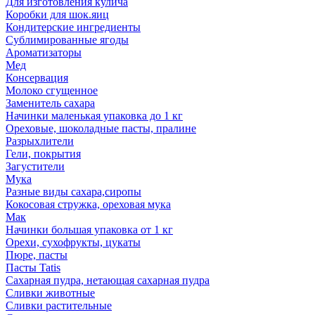
Для изготовления кулича
Коробки для шок.яиц
Кондитерские ингредиенты
Сублимированные ягоды
Ароматизаторы
Мед
Консервация
Молоко сгущенное
Заменитель сахара
Начинки маленькая упаковка до 1 кг
Ореховые, шоколадные пасты, пралине
Разрыхлители
Гели, покрытия
Загустители
Мука
Разные виды сахара,сиропы
Кокосовая стружка, ореховая мука
Мак
Начинки большая упаковка от 1 кг
Орехи, сухофрукты, цукаты
Пюре, пасты
Пасты Tatis
Сахарная пудра, нетающая сахарная пудра
Сливки животные
Сливки растительные