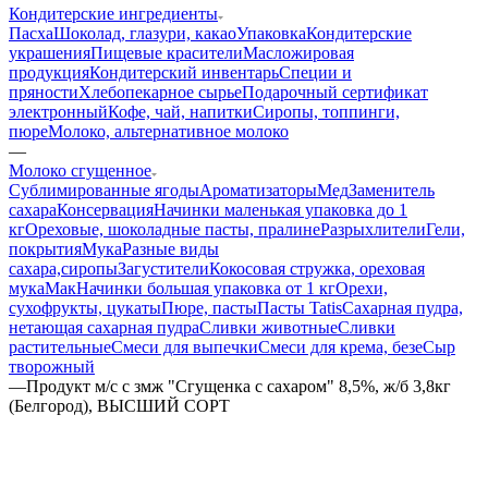
Кондитерские ингредиенты
Пасха
Шоколад, глазури, какао
Упаковка
Кондитерские
украшения
Пищевые красители
Масложировая
продукция
Кондитерский инвентарь
Специи и
пряности
Хлебопекарное сырье
Подарочный сертификат
электронный
Кофе, чай, напитки
Сиропы, топпинги,
пюре
Молоко, альтернативное молоко
—
Молоко сгущенное
Сублимированные ягоды
Ароматизаторы
Мед
Заменитель
сахара
Консервация
Начинки маленькая упаковка до 1
кг
Ореховые, шоколадные пасты, пралине
Разрыхлители
Гели,
покрытия
Мука
Разные виды
сахара,сиропы
Загустители
Кокосовая стружка, ореховая
мука
Мак
Начинки большая упаковка от 1 кг
Орехи,
сухофрукты, цукаты
Пюре, пасты
Пасты Tatis
Сахарная пудра,
нетающая сахарная пудра
Сливки животные
Сливки
растительные
Смеси для выпечки
Смеси для крема, безе
Сыр
творожный
—
Продукт м/с с змж "Сгущенка с сахаром" 8,5%, ж/б 3,8кг
(Белгород), ВЫСШИЙ СОРТ