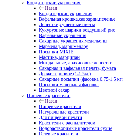
Кондитерские украшения
Назад
Кондитерские украшения
Вафельная крошка,савоярди,печенье
Лепестки,сушенные цветы
Кукурузные шарики,воздушный рис
Вафельные украшения
Сахарные украшения,медальоны
Мармелад, маршмеллоу
Посыпки MIXIE
Мастика, марципан
Миндальные, арахисовые лепестки
Сахарная и вафельная печать, бумага
Драже зерновое (1-1,5кг)
Сахарные посыпки (фасовка 0,75-1,5 кг)
Посыпки маленькая фасовка
Цветной сахар
Пищевые красители
Назад
Пищевые красители
Натуральные красители
Для пищевой печати
Красители с распылителем
Водорастворимые красители сухие
Гелевые красители