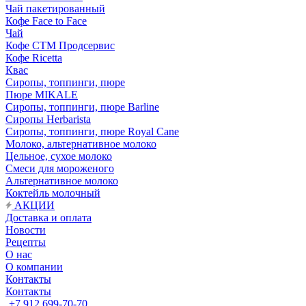
Чай пакетированный
Кофе Face to Face
Чай
Кофе СТМ Продсервис
Кофе Ricetta
Квас
Сиропы, топпинги, пюре
Пюре MIKALE
Сиропы, топпинги, пюре Barline
Сиропы Herbarista
Сиропы, топпинги, пюре Royal Cane
Молоко, альтернативное молоко
Цельное, сухое молоко
Смеси для мороженого
Альтернативное молоко
Коктейль молочный
АКЦИИ
Доставка и оплата
Новости
Рецепты
О нас
О компании
Контакты
Контакты
+7 912 699-70-70