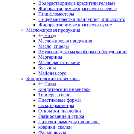
Водорастворимые красители гелевые
Жирорастворимые красители гелевые
Пищ.фломастеры
Пищевые блестки (кандурин), пищ.золото
Жирорастворимые красители сухие
Масложировая продукция
Назад
Масложировая продукция
Масло, спреды
Эмульсии для смазки форм и оборудования
Маргарины
Масло растительное
Бульоны
Майонез,соус
Кондитерский инвентарь
Назад
Кондитерский инвентарь
Топперы, свечи
Пластиковые формы
весы,термометры
Открытки, наклейки
Глазирование и сушка
Палочки,шампуры,проволока
коврики, скалки
Фальш-ярусы