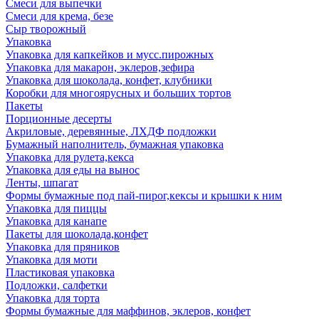
Смеси для выпечки
Смеси для крема, безе
Сыр творожный
Упаковка
Упаковка для капкейков и мусс.пирожных
Упаковка для макарон, эклеров,зефира
Упаковка для шоколада, конфет, клубники
Коробки для многоярусных и больших тортов
Пакеты
Порционные десерты
Акриловые, деревянные, ЛХДФ подложки
Бумажный наполнитель, бумажная упаковка
Упаковка для рулета,кекса
Упаковка для еды на вынос
Ленты, шпагат
Формы бумажные под пай-пирог,кексы и крышки к ним
Упаковка для пиццы
Упаковка для канапе
Пакеты для шоколада,конфет
Упаковка для пряников
Упаковка для моти
Пластиковая упаковка
Подложки, салфетки
Упаковка для торта
Формы бумажные для маффинов, эклеров, конфет