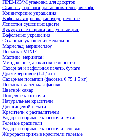
ПРЕМИУМ упаковка для десертов
Стаканы, крышки, размешиватели для кофе
Кондитерские украшения
Вафельная крошка,савоярди,печенье
Лепестки,сушенные цветы
Кукурузные шарики,воздушный рис
Вафельные украшения
Сахарные украшения,медальоны
Мармелад, маршмеллоу
Посыпки MIXIE
Мастика, марципан
Миндальные, арахисовые лепестки
Сахарная и вафельная печать, бумага
Драже зерновое (1-1,5кг)
Сахарные посыпки (фасовка 0,75-1,5 кг)
Посыпки маленькая фасовка
Цветной сахар
Пищевые красители
Натуральные красители
Для пищевой печати
Красители с распылителем
Водорастворимые красители сухие
Гелевые красители
Водорастворимые красители гелевые
Жирорастворимые красители гелевые