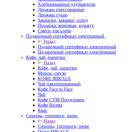
Хлебопекарные улучшители
Дрожжи прессованные
Дрожжи сухие
Закваски, заварки, солод
Посыпки зерновые, кунжут
Смеси для хлеба
Подарочный сертификат электронный
Назад
Подарочный сертификат электронный
Подарочный сертификат электронный
Кофе, чай, напитки
Назад
Кофе, чай, напитки
Морсы, смузи
КОФЕ MIKALE
Чай пакетированный
Кофе Face to Face
Чай
Кофе СТМ Продсервис
Кофе Ricetta
Квас
Сиропы, топпинги, пюре
Назад
Сиропы, топпинги, пюре
Пюре MIKALE