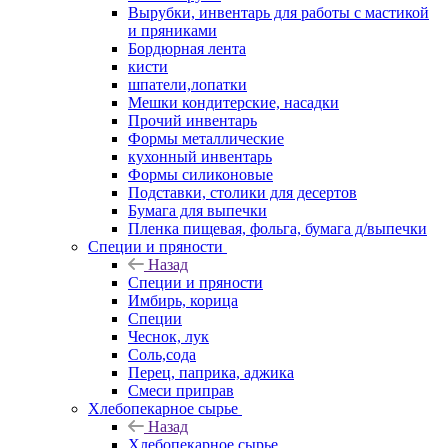
Вырубки, инвентарь для работы с мастикой
и пряниками
Бордюрная лента
кисти
шпатели,лопатки
Мешки кондитерские, насадки
Прочий инвентарь
Формы металлические
кухонный инвентарь
Формы силиконовые
Подставки, столики для десертов
Бумага для выпечки
Пленка пищевая, фольга, бумага д/выпечки
Специи и пряности
Назад
Специи и пряности
Имбирь, корица
Специи
Чеснок, лук
Соль,сода
Перец, паприка, аджика
Смеси приправ
Хлебопекарное сырье
Назад
Хлебопекарное сырье