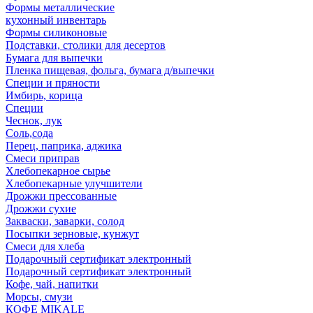
Формы металлические
кухонный инвентарь
Формы силиконовые
Подставки, столики для десертов
Бумага для выпечки
Пленка пищевая, фольга, бумага д/выпечки
Специи и пряности
Имбирь, корица
Специи
Чеснок, лук
Соль,сода
Перец, паприка, аджика
Смеси приправ
Хлебопекарное сырье
Хлебопекарные улучшители
Дрожжи прессованные
Дрожжи сухие
Закваски, заварки, солод
Посыпки зерновые, кунжут
Смеси для хлеба
Подарочный сертификат электронный
Подарочный сертификат электронный
Кофе, чай, напитки
Морсы, смузи
КОФЕ MIKALE