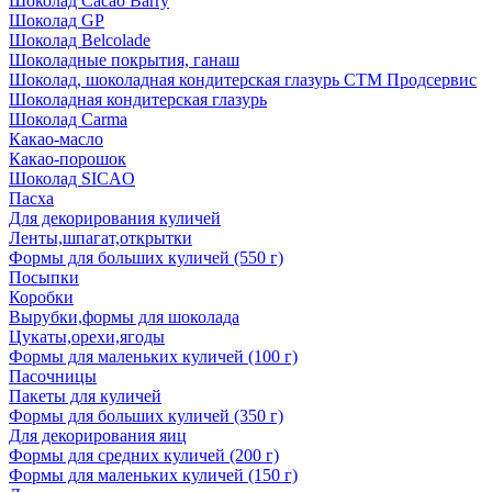
Шоколад Cacao Barry
Шоколад GP
Шоколад Belcolade
Шоколадные покрытия, ганаш
Шоколад, шоколадная кондитерская глазурь СТМ Продсервис
Шоколадная кондитерская глазурь
Шоколад Carma
Какао-масло
Какао-порошок
Шоколад SICAO
Пасха
Для декорирования куличей
Ленты,шпагат,открытки
Формы для больших куличей (550 г)
Посыпки
Коробки
Вырубки,формы для шоколада
Цукаты,орехи,ягоды
Формы для маленьких куличей (100 г)
Пасочницы
Пакеты для куличей
Формы для больших куличей (350 г)
Для декорирования яиц
Формы для средних куличей (200 г)
Формы для маленьких куличей (150 г)