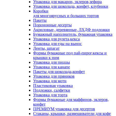
Упаковка для макарон, эклеров,зефира
Упаковка для шоколада, конфет, клубники
Коробки
для многоярусных и больших тортов
Пакеты
Порционные десерты
Акриловые, деревянные, ЛХДФ подложки
Бумажный наполнитель, бумажная упаковка
Упаковка для рулета,кекса
Упаковка для еды на вынос
Ленты, шпагат
Формы бумажные под пай-пирог,кексы и
крышки к ним
Упаковка для пиццы
Упаковка для канапе
Пакеты для шоколада,конфет
Упаковка для пряников
Упаковка для моти
Пластиковая упаковка
Подложки, салфетки
Упаковка для торта
Формы бумажные для маффинов, эклеров,
конфет
ПРЕМИУМ упаковка для десертов
Стаканы, крышки, размешиватели для кофе