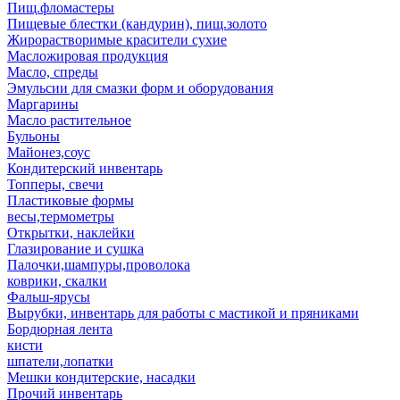
Пищ.фломастеры
Пищевые блестки (кандурин), пищ.золото
Жирорастворимые красители сухие
Масложировая продукция
Масло, спреды
Эмульсии для смазки форм и оборудования
Маргарины
Масло растительное
Бульоны
Майонез,соус
Кондитерский инвентарь
Топперы, свечи
Пластиковые формы
весы,термометры
Открытки, наклейки
Глазирование и сушка
Палочки,шампуры,проволока
коврики, скалки
Фальш-ярусы
Вырубки, инвентарь для работы с мастикой и пряниками
Бордюрная лента
кисти
шпатели,лопатки
Мешки кондитерские, насадки
Прочий инвентарь