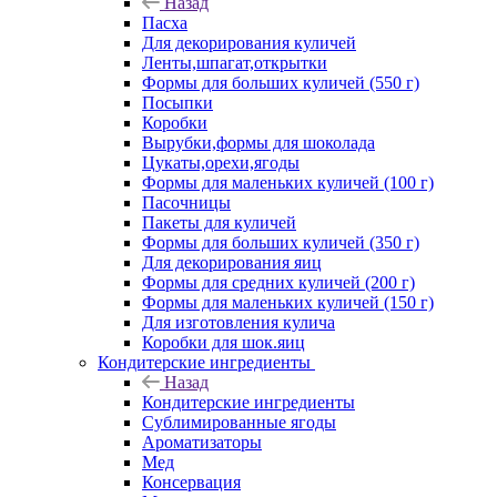
Назад
Пасха
Для декорирования куличей
Ленты,шпагат,открытки
Формы для больших куличей (550 г)
Посыпки
Коробки
Вырубки,формы для шоколада
Цукаты,орехи,ягоды
Формы для маленьких куличей (100 г)
Пасочницы
Пакеты для куличей
Формы для больших куличей (350 г)
Для декорирования яиц
Формы для средних куличей (200 г)
Формы для маленьких куличей (150 г)
Для изготовления кулича
Коробки для шок.яиц
Кондитерские ингредиенты
Назад
Кондитерские ингредиенты
Сублимированные ягоды
Ароматизаторы
Мед
Консервация