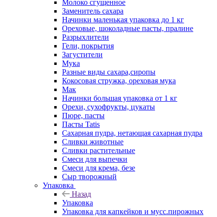
Молоко сгущенное
Заменитель сахара
Начинки маленькая упаковка до 1 кг
Ореховые, шоколадные пасты, пралине
Разрыхлители
Гели, покрытия
Загустители
Мука
Разные виды сахара,сиропы
Кокосовая стружка, ореховая мука
Мак
Начинки большая упаковка от 1 кг
Орехи, сухофрукты, цукаты
Пюре, пасты
Пасты Tatis
Сахарная пудра, нетающая сахарная пудра
Сливки животные
Сливки растительные
Смеси для выпечки
Смеси для крема, безе
Сыр творожный
Упаковка
Назад
Упаковка
Упаковка для капкейков и мусс.пирожных