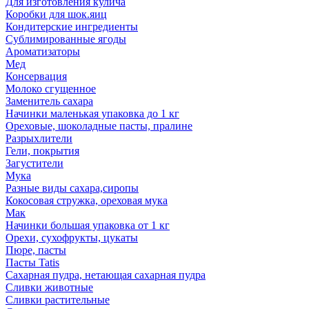
Для изготовления кулича
Коробки для шок.яиц
Кондитерские ингредиенты
Сублимированные ягоды
Ароматизаторы
Мед
Консервация
Молоко сгущенное
Заменитель сахара
Начинки маленькая упаковка до 1 кг
Ореховые, шоколадные пасты, пралине
Разрыхлители
Гели, покрытия
Загустители
Мука
Разные виды сахара,сиропы
Кокосовая стружка, ореховая мука
Мак
Начинки большая упаковка от 1 кг
Орехи, сухофрукты, цукаты
Пюре, пасты
Пасты Tatis
Сахарная пудра, нетающая сахарная пудра
Сливки животные
Сливки растительные