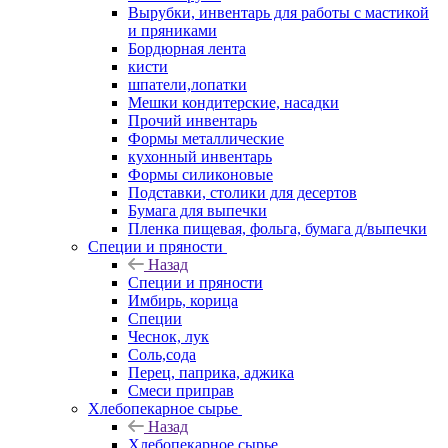
Вырубки, инвентарь для работы с мастикой
и пряниками
Бордюрная лента
кисти
шпатели,лопатки
Мешки кондитерские, насадки
Прочий инвентарь
Формы металлические
кухонный инвентарь
Формы силиконовые
Подставки, столики для десертов
Бумага для выпечки
Пленка пищевая, фольга, бумага д/выпечки
Специи и пряности
Назад
Специи и пряности
Имбирь, корица
Специи
Чеснок, лук
Соль,сода
Перец, паприка, аджика
Смеси приправ
Хлебопекарное сырье
Назад
Хлебопекарное сырье