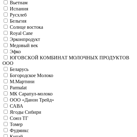
Вьетнам
Испания
Русхлеб
Бельгия
Солнце востока
Royal Cane
Эрконпродукт
Медовый век
Эфко
ЮГОВСКОЙ КОМБИНАТ МОЛОЧНЫХ ПРОДУКТОВ
ООО
Беларусь
Богородское Молоко
М.Мартини
Parmalat
МК Сарапул-молоко
ООО «Данон Трейд»
САВА
Ягоды Сибири
Союз ТГ
Томер
Фудмикс
Китай