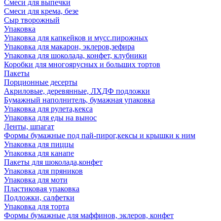
Смеси для выпечки
Смеси для крема, безе
Сыр творожный
Упаковка
Упаковка для капкейков и мусс.пирожных
Упаковка для макарон, эклеров,зефира
Упаковка для шоколада, конфет, клубники
Коробки для многоярусных и больших тортов
Пакеты
Порционные десерты
Акриловые, деревянные, ЛХДФ подложки
Бумажный наполнитель, бумажная упаковка
Упаковка для рулета,кекса
Упаковка для еды на вынос
Ленты, шпагат
Формы бумажные под пай-пирог,кексы и крышки к ним
Упаковка для пиццы
Упаковка для канапе
Пакеты для шоколада,конфет
Упаковка для пряников
Упаковка для моти
Пластиковая упаковка
Подложки, салфетки
Упаковка для торта
Формы бумажные для маффинов, эклеров, конфет