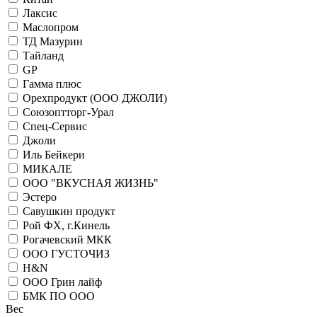
Лаксис
Маслопром
ТД Мазурин
Тайланд
GP
Гамма плюс
Орехпродукт (ООО ДЖОЛИ)
Союзоптторг-Урал
Спец-Сервис
Джоли
Иль Бейкери
МИКАЛЕ
ООО "ВКУСНАЯ ЖИЗНЬ"
Эстеро
Савушкин продукт
Рой ФХ, г.Кинель
Рогачевский МКК
ООО ГУСТОЧИЗ
H&N
ООО Грин лайф
БМК ПО ООО
Вес