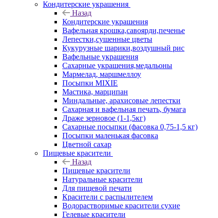
Кондитерские украшения
Назад
Кондитерские украшения
Вафельная крошка,савоярди,печенье
Лепестки,сушенные цветы
Кукурузные шарики,воздушный рис
Вафельные украшения
Сахарные украшения,медальоны
Мармелад, маршмеллоу
Посыпки MIXIE
Мастика, марципан
Миндальные, арахисовые лепестки
Сахарная и вафельная печать, бумага
Драже зерновое (1-1,5кг)
Сахарные посыпки (фасовка 0,75-1,5 кг)
Посыпки маленькая фасовка
Цветной сахар
Пищевые красители
Назад
Пищевые красители
Натуральные красители
Для пищевой печати
Красители с распылителем
Водорастворимые красители сухие
Гелевые красители