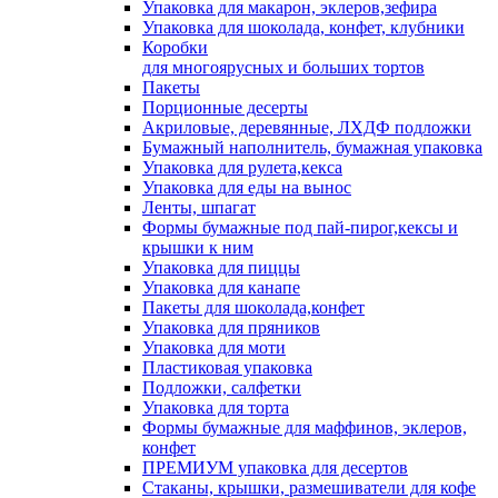
Упаковка для макарон, эклеров,зефира
Упаковка для шоколада, конфет, клубники
Коробки
для многоярусных и больших тортов
Пакеты
Порционные десерты
Акриловые, деревянные, ЛХДФ подложки
Бумажный наполнитель, бумажная упаковка
Упаковка для рулета,кекса
Упаковка для еды на вынос
Ленты, шпагат
Формы бумажные под пай-пирог,кексы и
крышки к ним
Упаковка для пиццы
Упаковка для канапе
Пакеты для шоколада,конфет
Упаковка для пряников
Упаковка для моти
Пластиковая упаковка
Подложки, салфетки
Упаковка для торта
Формы бумажные для маффинов, эклеров,
конфет
ПРЕМИУМ упаковка для десертов
Стаканы, крышки, размешиватели для кофе