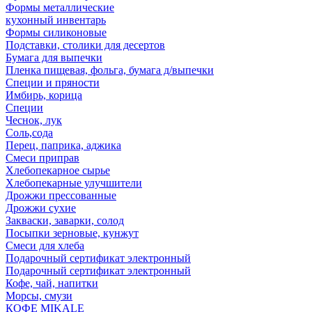
Формы металлические
кухонный инвентарь
Формы силиконовые
Подставки, столики для десертов
Бумага для выпечки
Пленка пищевая, фольга, бумага д/выпечки
Специи и пряности
Имбирь, корица
Специи
Чеснок, лук
Соль,сода
Перец, паприка, аджика
Смеси приправ
Хлебопекарное сырье
Хлебопекарные улучшители
Дрожжи прессованные
Дрожжи сухие
Закваски, заварки, солод
Посыпки зерновые, кунжут
Смеси для хлеба
Подарочный сертификат электронный
Подарочный сертификат электронный
Кофе, чай, напитки
Морсы, смузи
КОФЕ MIKALE