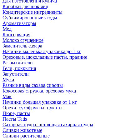
Для изготовления кулича
Коробки для шок.яиц
Кондитерские ингредиенты
Сублимированные ягоды
Ароматизаторы
Мед
Консервация
Молоко сгущенное
Заменитель сахара
Начинки маленькая упаковка до 1 кг
Ореховые, шоколадные пасты, пралине
Разрыхлители
Гели, покрытия
Загустители
Мука
Разные виды сахара,сиропы
Кокосовая стружка, ореховая мука
Мак
Начинки большая упаковка от 1 кг
Орехи, сухофрукты, цукаты
Пюре, пасты
Пасты Tatis
Сахарная пудра, нетающая сахарная пудра
Сливки животные
Сливки растительные