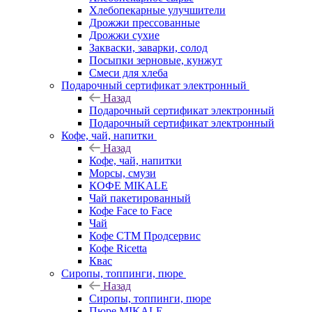
Хлебопекарные улучшители
Дрожжи прессованные
Дрожжи сухие
Закваски, заварки, солод
Посыпки зерновые, кунжут
Смеси для хлеба
Подарочный сертификат электронный
Назад
Подарочный сертификат электронный
Подарочный сертификат электронный
Кофе, чай, напитки
Назад
Кофе, чай, напитки
Морсы, смузи
КОФЕ MIKALE
Чай пакетированный
Кофе Face to Face
Чай
Кофе СТМ Продсервис
Кофе Ricetta
Квас
Сиропы, топпинги, пюре
Назад
Сиропы, топпинги, пюре
Пюре MIKALE