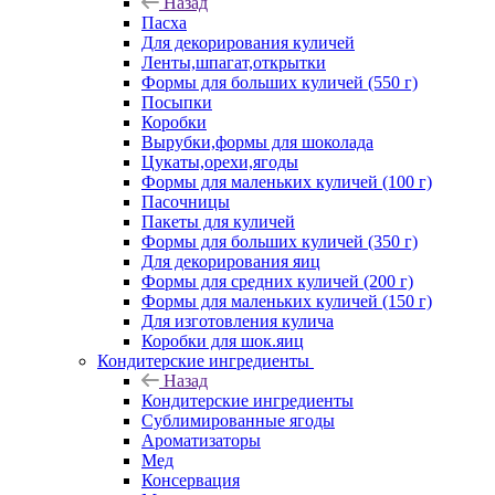
Назад
Пасха
Для декорирования куличей
Ленты,шпагат,открытки
Формы для больших куличей (550 г)
Посыпки
Коробки
Вырубки,формы для шоколада
Цукаты,орехи,ягоды
Формы для маленьких куличей (100 г)
Пасочницы
Пакеты для куличей
Формы для больших куличей (350 г)
Для декорирования яиц
Формы для средних куличей (200 г)
Формы для маленьких куличей (150 г)
Для изготовления кулича
Коробки для шок.яиц
Кондитерские ингредиенты
Назад
Кондитерские ингредиенты
Сублимированные ягоды
Ароматизаторы
Мед
Консервация