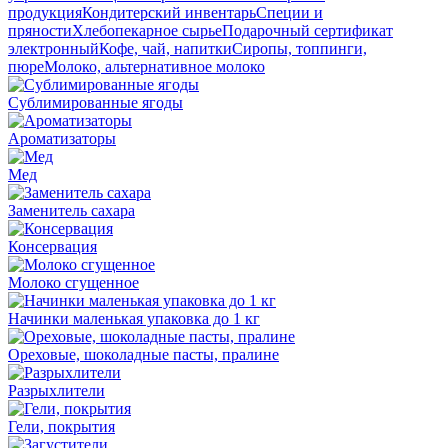
продукция
Кондитерский инвентарь
Специи и
пряности
Хлебопекарное сырье
Подарочный сертификат
электронный
Кофе, чай, напитки
Сиропы, топпинги,
пюре
Молоко, альтернативное молоко
Сублимированные ягоды
Ароматизаторы
Мед
Заменитель сахара
Консервация
Молоко сгущенное
Начинки маленькая упаковка до 1 кг
Ореховые, шоколадные пасты, пралине
Разрыхлители
Гели, покрытия