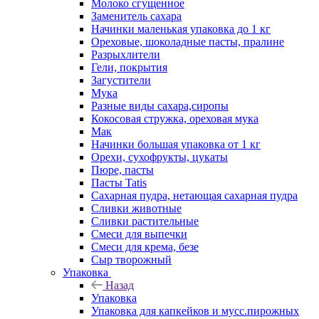
Молоко сгущенное
Заменитель сахара
Начинки маленькая упаковка до 1 кг
Ореховые, шоколадные пасты, пралине
Разрыхлители
Гели, покрытия
Загустители
Мука
Разные виды сахара,сиропы
Кокосовая стружка, ореховая мука
Мак
Начинки большая упаковка от 1 кг
Орехи, сухофрукты, цукаты
Пюре, пасты
Пасты Tatis
Сахарная пудра, нетающая сахарная пудра
Сливки животные
Сливки растительные
Смеси для выпечки
Смеси для крема, безе
Сыр творожный
Упаковка
Назад
Упаковка
Упаковка для капкейков и мусс.пирожных