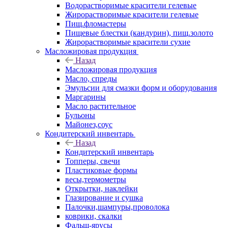
Водорастворимые красители гелевые
Жирорастворимые красители гелевые
Пищ.фломастеры
Пищевые блестки (кандурин), пищ.золото
Жирорастворимые красители сухие
Масложировая продукция
Назад
Масложировая продукция
Масло, спреды
Эмульсии для смазки форм и оборудования
Маргарины
Масло растительное
Бульоны
Майонез,соус
Кондитерский инвентарь
Назад
Кондитерский инвентарь
Топперы, свечи
Пластиковые формы
весы,термометры
Открытки, наклейки
Глазирование и сушка
Палочки,шампуры,проволока
коврики, скалки
Фальш-ярусы