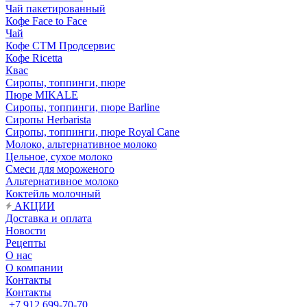
Чай пакетированный
Кофе Face to Face
Чай
Кофе СТМ Продсервис
Кофе Ricetta
Квас
Сиропы, топпинги, пюре
Пюре MIKALE
Сиропы, топпинги, пюре Barline
Сиропы Herbarista
Сиропы, топпинги, пюре Royal Cane
Молоко, альтернативное молоко
Цельное, сухое молоко
Смеси для мороженого
Альтернативное молоко
Коктейль молочный
АКЦИИ
Доставка и оплата
Новости
Рецепты
О нас
О компании
Контакты
Контакты
+7 912 699-70-70