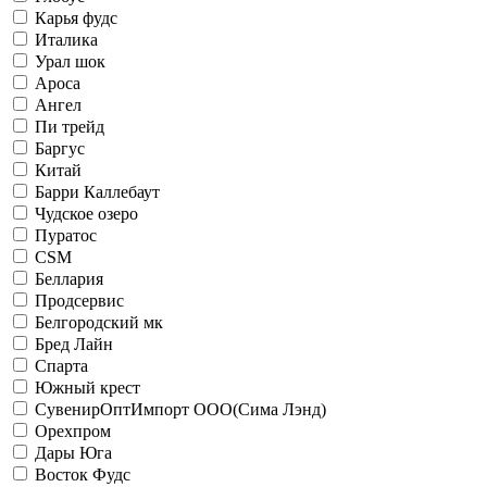
Карья фудс
Италика
Урал шок
Ароса
Ангел
Пи трейд
Баргус
Китай
Барри Каллебаут
Чудское озеро
Пуратос
CSM
Беллария
Продсервис
Белгородский мк
Бред Лайн
Спарта
Южный крест
СувенирОптИмпорт ООО(Сима Лэнд)
Орехпром
Дары Юга
Восток Фудс