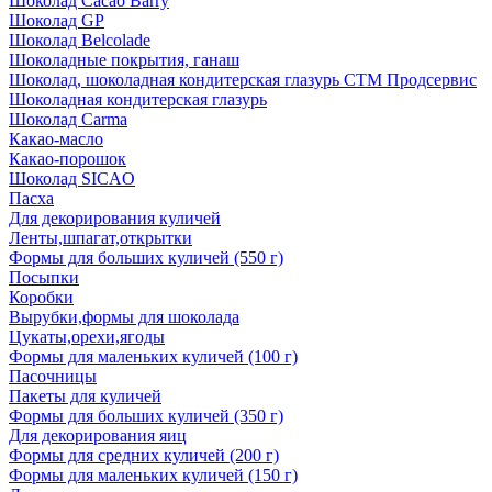
Шоколад Cacao Barry
Шоколад GP
Шоколад Belcolade
Шоколадные покрытия, ганаш
Шоколад, шоколадная кондитерская глазурь СТМ Продсервис
Шоколадная кондитерская глазурь
Шоколад Carma
Какао-масло
Какао-порошок
Шоколад SICAO
Пасха
Для декорирования куличей
Ленты,шпагат,открытки
Формы для больших куличей (550 г)
Посыпки
Коробки
Вырубки,формы для шоколада
Цукаты,орехи,ягоды
Формы для маленьких куличей (100 г)
Пасочницы
Пакеты для куличей
Формы для больших куличей (350 г)
Для декорирования яиц
Формы для средних куличей (200 г)
Формы для маленьких куличей (150 г)