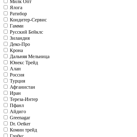
Милк Опт
Ялога
Ратибор
Кондитер-Сервис
Гамми
Русский Бейклс
Зиландия
Деко-Про
Крона
Дальняя Мельница
Юнекс Трейд
Алан
Россия
Турция
Афганистан
Иран
Тереза-Интер
Пфанл
Айдиго
Greenagar
Dr. Oetker
Комин трейд
Глобус