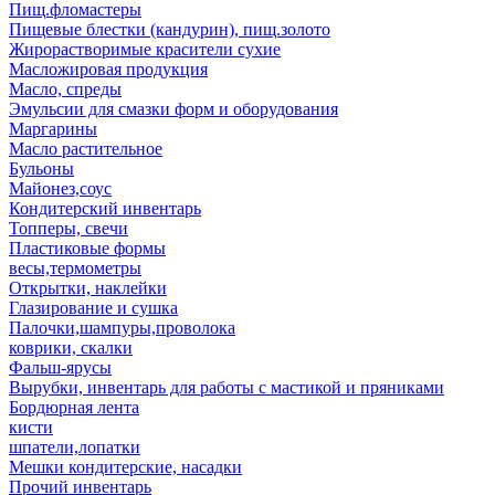
Пищ.фломастеры
Пищевые блестки (кандурин), пищ.золото
Жирорастворимые красители сухие
Масложировая продукция
Масло, спреды
Эмульсии для смазки форм и оборудования
Маргарины
Масло растительное
Бульоны
Майонез,соус
Кондитерский инвентарь
Топперы, свечи
Пластиковые формы
весы,термометры
Открытки, наклейки
Глазирование и сушка
Палочки,шампуры,проволока
коврики, скалки
Фальш-ярусы
Вырубки, инвентарь для работы с мастикой и пряниками
Бордюрная лента
кисти
шпатели,лопатки
Мешки кондитерские, насадки
Прочий инвентарь