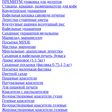
ПРЕМИУМ упаковка для десертов
Стаканы, крышки, размешиватели для кофе
Кондитерские украшения
Вафельная крошка,савоярди,печенье
Лепестки,сушенные цветы
Кукурузные шарики,воздушный рис
Вафельные украшения
Сахарные украшения,медальоны
Мармелад, маршмеллоу
Посыпки MIXIE
Мастика, марципан
Миндальные, арахисовые лепестки
Сахарная и вафельная печать, бумага
Драже зерновое (1-1,5кг)
Сахарные посыпки (фасовка 0,75-1,5 кг)
Посыпки маленькая фасовка
Цветной сахар
Пищевые красители
Натуральные красители
Для пищевой печати
Красители с распылителем
Водорастворимые красители сухие
Гелевые красители
Водорастворимые красители гелевые
Жирорастворимые красители гелевые