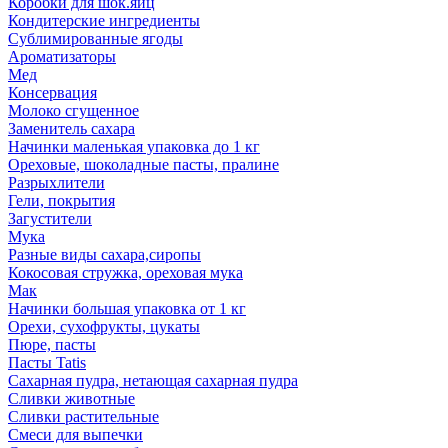
Коробки для шок.яиц
Кондитерские ингредиенты
Сублимированные ягоды
Ароматизаторы
Мед
Консервация
Молоко сгущенное
Заменитель сахара
Начинки маленькая упаковка до 1 кг
Ореховые, шоколадные пасты, пралине
Разрыхлители
Гели, покрытия
Загустители
Мука
Разные виды сахара,сиропы
Кокосовая стружка, ореховая мука
Мак
Начинки большая упаковка от 1 кг
Орехи, сухофрукты, цукаты
Пюре, пасты
Пасты Tatis
Сахарная пудра, нетающая сахарная пудра
Сливки животные
Сливки растительные
Смеси для выпечки