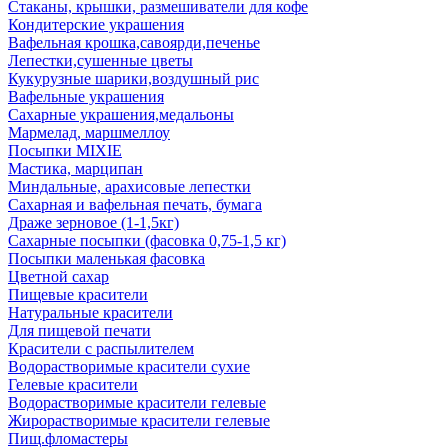
Стаканы, крышки, размешиватели для кофе
Кондитерские украшения
Вафельная крошка,савоярди,печенье
Лепестки,сушенные цветы
Кукурузные шарики,воздушный рис
Вафельные украшения
Сахарные украшения,медальоны
Мармелад, маршмеллоу
Посыпки MIXIE
Мастика, марципан
Миндальные, арахисовые лепестки
Сахарная и вафельная печать, бумага
Драже зерновое (1-1,5кг)
Сахарные посыпки (фасовка 0,75-1,5 кг)
Посыпки маленькая фасовка
Цветной сахар
Пищевые красители
Натуральные красители
Для пищевой печати
Красители с распылителем
Водорастворимые красители сухие
Гелевые красители
Водорастворимые красители гелевые
Жирорастворимые красители гелевые
Пищ.фломастеры