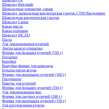
Шоколад GP
Шоколад Belcolade
Шоколадные покрытия, ганаш
Шоколад, шоколадная кондитерская глазурь СТМ Продсервис
Шоколадная кондитерская глазурь
Шоколад Carma
Какао-масло
Какао-порошок
Шоколад SICAO
Пасха
Для декорирования куличей
Ленты,шпагат,открытки
Формы для больших куличей (550 г)
Посыпки
Коробки
Вырубки,формы для шоколада
Цукаты,орехи,ягоды
Формы для маленьких куличей (100 г)
Пасочницы
Пакеты для куличей
Формы для больших куличей (350 г)
Для декорирования яиц
Формы для средних куличей (200 г)
Формы для маленьких куличей (150 г)
Для изготовления кулича