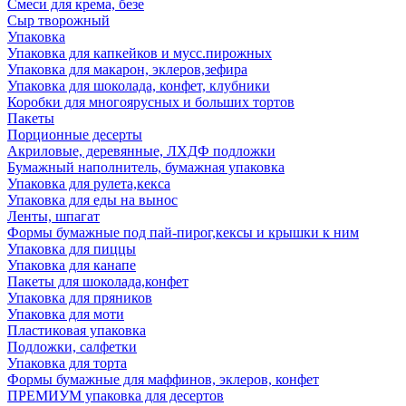
Смеси для крема, безе
Сыр творожный
Упаковка
Упаковка для капкейков и мусс.пирожных
Упаковка для макарон, эклеров,зефира
Упаковка для шоколада, конфет, клубники
Коробки для многоярусных и больших тортов
Пакеты
Порционные десерты
Акриловые, деревянные, ЛХДФ подложки
Бумажный наполнитель, бумажная упаковка
Упаковка для рулета,кекса
Упаковка для еды на вынос
Ленты, шпагат
Формы бумажные под пай-пирог,кексы и крышки к ним
Упаковка для пиццы
Упаковка для канапе
Пакеты для шоколада,конфет
Упаковка для пряников
Упаковка для моти
Пластиковая упаковка
Подложки, салфетки
Упаковка для торта
Формы бумажные для маффинов, эклеров, конфет
ПРЕМИУМ упаковка для десертов