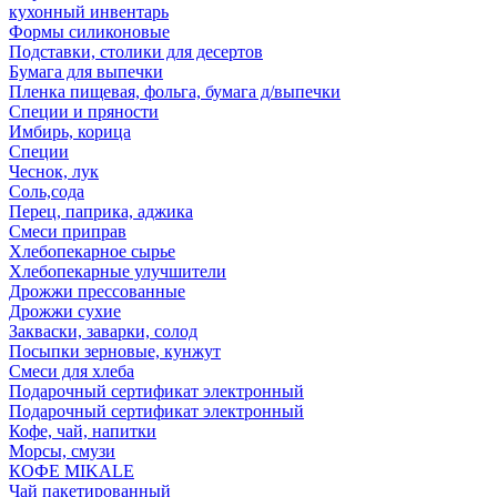
кухонный инвентарь
Формы силиконовые
Подставки, столики для десертов
Бумага для выпечки
Пленка пищевая, фольга, бумага д/выпечки
Специи и пряности
Имбирь, корица
Специи
Чеснок, лук
Соль,сода
Перец, паприка, аджика
Смеси приправ
Хлебопекарное сырье
Хлебопекарные улучшители
Дрожжи прессованные
Дрожжи сухие
Закваски, заварки, солод
Посыпки зерновые, кунжут
Смеси для хлеба
Подарочный сертификат электронный
Подарочный сертификат электронный
Кофе, чай, напитки
Морсы, смузи
КОФЕ MIKALE
Чай пакетированный