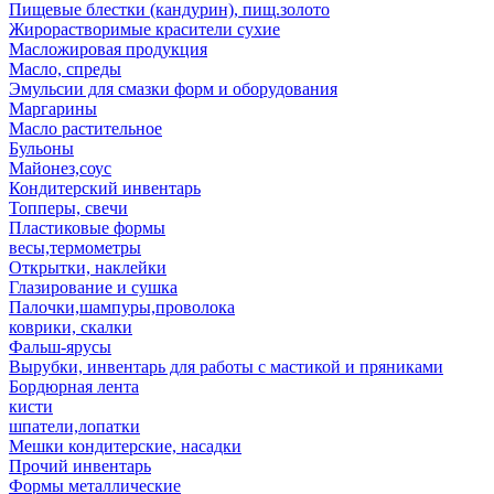
Пищевые блестки (кандурин), пищ.золото
Жирорастворимые красители сухие
Масложировая продукция
Масло, спреды
Эмульсии для смазки форм и оборудования
Маргарины
Масло растительное
Бульоны
Майонез,соус
Кондитерский инвентарь
Топперы, свечи
Пластиковые формы
весы,термометры
Открытки, наклейки
Глазирование и сушка
Палочки,шампуры,проволока
коврики, скалки
Фальш-ярусы
Вырубки, инвентарь для работы с мастикой и пряниками
Бордюрная лента
кисти
шпатели,лопатки
Мешки кондитерские, насадки
Прочий инвентарь
Формы металлические