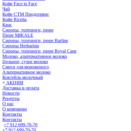
Кофе Face to Face
Чай
Кофе СТМ Продсервис
Кофе Ricetta
Квас
Сиропы, топпинги, пюре
Пюре MIKALE
Сиропы, топпинги, пюре Barline
Сиропы Herbarista
Сиропы, топпинги, пюре Royal Cane
Молоко, альтернативное молоко
Цельное, сухое молоко
Смеси для мороженого
Альтернативное молоко
Коктейль молочный
АКЦИИ
Доставка и оплата
Новости
Рецепты
О нас
О компании
Контакты
Контакты
+7 912 699-70-70
+7 912 699-70-70