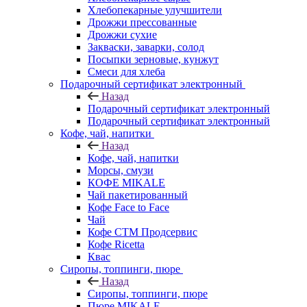
Хлебопекарные улучшители
Дрожжи прессованные
Дрожжи сухие
Закваски, заварки, солод
Посыпки зерновые, кунжут
Смеси для хлеба
Подарочный сертификат электронный
Назад
Подарочный сертификат электронный
Подарочный сертификат электронный
Кофе, чай, напитки
Назад
Кофе, чай, напитки
Морсы, смузи
КОФЕ MIKALE
Чай пакетированный
Кофе Face to Face
Чай
Кофе СТМ Продсервис
Кофе Ricetta
Квас
Сиропы, топпинги, пюре
Назад
Сиропы, топпинги, пюре
Пюре MIKALE