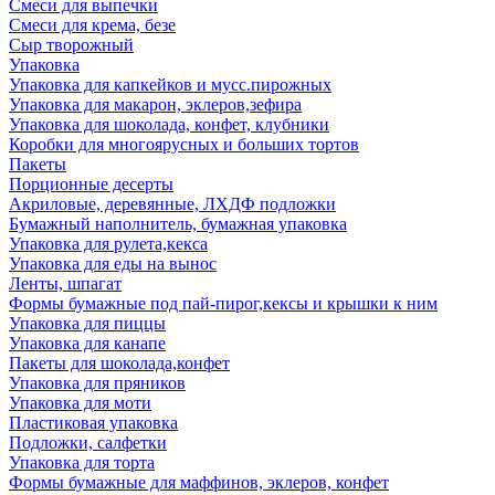
Смеси для выпечки
Смеси для крема, безе
Сыр творожный
Упаковка
Упаковка для капкейков и мусс.пирожных
Упаковка для макарон, эклеров,зефира
Упаковка для шоколада, конфет, клубники
Коробки для многоярусных и больших тортов
Пакеты
Порционные десерты
Акриловые, деревянные, ЛХДФ подложки
Бумажный наполнитель, бумажная упаковка
Упаковка для рулета,кекса
Упаковка для еды на вынос
Ленты, шпагат
Формы бумажные под пай-пирог,кексы и крышки к ним
Упаковка для пиццы
Упаковка для канапе
Пакеты для шоколада,конфет
Упаковка для пряников
Упаковка для моти
Пластиковая упаковка
Подложки, салфетки
Упаковка для торта
Формы бумажные для маффинов, эклеров, конфет