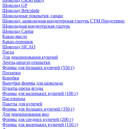
Шоколад Cacao Barry
Шоколад GP
Шоколад Belcolade
Шоколадные покрытия, ганаш
Шоколад, шоколадная кондитерская глазурь СТМ Продсервис
Шоколадная кондитерская глазурь
Шоколад Carma
Какао-масло
Какао-порошок
Шоколад SICAO
Пасха
Для декорирования куличей
Ленты,шпагат,открытки
Формы для больших куличей (550 г)
Посыпки
Коробки
Вырубки,формы для шоколада
Цукаты,орехи,ягоды
Формы для маленьких куличей (100 г)
Пасочницы
Пакеты для куличей
Формы для больших куличей (350 г)
Для декорирования яиц
Формы для средних куличей (200 г)
Формы для маленьких куличей (150 г)