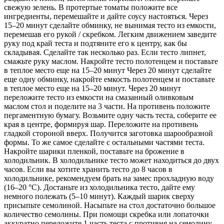
свежую зелень. В протертые томаты положите все
ингредиенты, перемешайте и дайте соусу настояться. Через
15–20 минут сделайте обминку, не вынимая тесто из емкости,
перемешав его рукой / cкребком. Легким движением заведите
руку под край теста и подтяните его к центру, как бы
складывая. Сделайте так несколько раз. Если тесто липнет,
смажьте руку маслом. Накройте тесто полотенцем и поставьте
в теплое место еще на 15–20 минут Через 20 минут сделайте
еще одну обминку, накройте емкость полотенцем и поставьте
в теплое место еще на 15–20 минут. Через 20 минут
переложите тесто из емкости на смазанный оливковым
маслом стол и поделите на 3 части. На противень положите
пергаментную бумагу. Возьмите одну часть теста, соберите ее
края в центре, формируя шар. Переложите на противень
гладкой стороной вверх. Получится заготовка шарообразной
формы. То же самое сделайте с остальными частями теста.
Накройте шарики пленкой, поставьте на брожение в
холодильник. В холодильнике тесто может находиться до двух
часов. Если вы хотите хранить тесто до 8 часов в
холодильнике, рекомендуем брать на замес прохладную воду
(16–20 °С). Достаньте из холодильника тесто, дайте ему
немного полежать (5–10 минут). Каждый шарик сверху
присыпьте семолиной. Насыпьте на стол достаточно большое
количество семолины. При помощи скребка или лопаточки
аккуратно переложите 1 часть теста с противня на семолину.