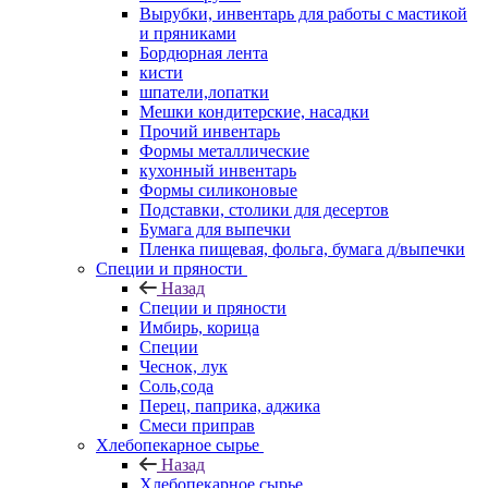
Вырубки, инвентарь для работы с мастикой
и пряниками
Бордюрная лента
кисти
шпатели,лопатки
Мешки кондитерские, насадки
Прочий инвентарь
Формы металлические
кухонный инвентарь
Формы силиконовые
Подставки, столики для десертов
Бумага для выпечки
Пленка пищевая, фольга, бумага д/выпечки
Специи и пряности
Назад
Специи и пряности
Имбирь, корица
Специи
Чеснок, лук
Соль,сода
Перец, паприка, аджика
Смеси приправ
Хлебопекарное сырье
Назад
Хлебопекарное сырье