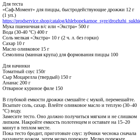
Для теста
«Саф-Момент» для пиццы, быстродействующие дрожжи 12 г
(1 уп.)
https://prodservice.shop/catalog/khlebopekarnoe_syre/drozhzhi_sukhi
Мука пшеничная в/с или «Экстра» 500 г
Вода (30-40 °С) 400 г
Соль мелкая «Экстра» 10 г (2 ч. л. без горки)
Сахар 10 г
Масло оливковое 15 г
Семолина (манная крупа) для формования пиццы 100
Для начинки
Томатный соус 150г
Сыр Моцарелла (твердый) 150 г
Ананас 200 г
Отварное куриное филе 150
В глубокой емкости дрожжи смешайте с мукой, перемешайте.
Всыпьте соль, сахар. Влейте оливковое масло и теплую (30–40
°С) воду.
Замесите тесто. Оно должно получиться мягким и не слишком
липким. Накройте емкость полотенцем и оставьте на 15–20
минут в теплом месте.
Пока тесто бродит, приготовьте соус: зубчики чеснока сначала
раздавите ножом, затем мелко порежьте. Мелко порежьте