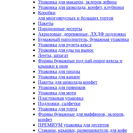
Упаковка для макарон, эклеров,зефира
Упаковка для шоколада, конфет, клубники
Коробки
для многоярусных и больших тортов
Пакеты
Порционные десерты
Акриловые, деревянные, ЛХДФ подложки
Бумажный наполнитель, бумажная упаковка
Упаковка для рулета,кекса
Упаковка для еды на вынос
Ленты, шпагат
Формы бумажные под пай-пирог,кексы и
крышки к ним
Упаковка для пиццы
Упаковка для канапе
Пакеты для шоколада,конфет
Упаковка для пряников
Упаковка для моти
Пластиковая упаковка
Подложки, салфетки
Упаковка для торта
Формы бумажные для маффинов, эклеров,
конфет
ПРЕМИУМ упаковка для десертов
Стаканы, крышки, размешиватели для кофе