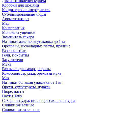
Для изготовления кулича
Коробки для шок.яиц
Кондитерские ингредиенты
Сублимированные ягоды
Ароматизаторы
Мед
Консервация
Молоко сгущенное
Заменитель сахара
Начинки маленькая упаковка до 1 кг
Ореховые, шоколадные пасты, пралине
Разрыхлители
Гели, покрытия
Загустители
Мука
Разные виды сахара,сиропы
Кокосовая стружка, ореховая мука
Мак
Начинки большая упаковка от 1 кг
Орехи, сухофрукты, цукаты
Пюре, пасты
Пасты Tatis
Сахарная пудра, нетающая сахарная пудра
Сливки животные
Сливки растительные