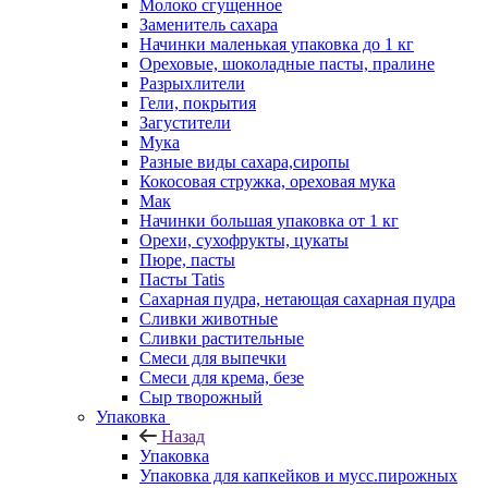
Молоко сгущенное
Заменитель сахара
Начинки маленькая упаковка до 1 кг
Ореховые, шоколадные пасты, пралине
Разрыхлители
Гели, покрытия
Загустители
Мука
Разные виды сахара,сиропы
Кокосовая стружка, ореховая мука
Мак
Начинки большая упаковка от 1 кг
Орехи, сухофрукты, цукаты
Пюре, пасты
Пасты Tatis
Сахарная пудра, нетающая сахарная пудра
Сливки животные
Сливки растительные
Смеси для выпечки
Смеси для крема, безе
Сыр творожный
Упаковка
Назад
Упаковка
Упаковка для капкейков и мусс.пирожных