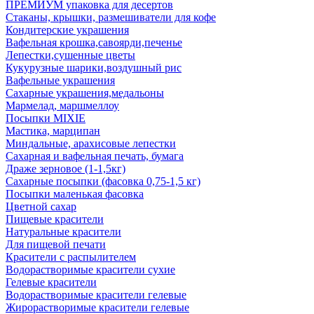
ПРЕМИУМ упаковка для десертов
Стаканы, крышки, размешиватели для кофе
Кондитерские украшения
Вафельная крошка,савоярди,печенье
Лепестки,сушенные цветы
Кукурузные шарики,воздушный рис
Вафельные украшения
Сахарные украшения,медальоны
Мармелад, маршмеллоу
Посыпки MIXIE
Мастика, марципан
Миндальные, арахисовые лепестки
Сахарная и вафельная печать, бумага
Драже зерновое (1-1,5кг)
Сахарные посыпки (фасовка 0,75-1,5 кг)
Посыпки маленькая фасовка
Цветной сахар
Пищевые красители
Натуральные красители
Для пищевой печати
Красители с распылителем
Водорастворимые красители сухие
Гелевые красители
Водорастворимые красители гелевые
Жирорастворимые красители гелевые