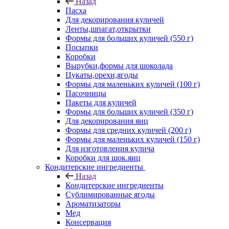
Назад
Пасха
Для декорирования куличей
Ленты,шпагат,открытки
Формы для больших куличей (550 г)
Посыпки
Коробки
Вырубки,формы для шоколада
Цукаты,орехи,ягоды
Формы для маленьких куличей (100 г)
Пасочницы
Пакеты для куличей
Формы для больших куличей (350 г)
Для декорирования яиц
Формы для средних куличей (200 г)
Формы для маленьких куличей (150 г)
Для изготовления кулича
Коробки для шок.яиц
Кондитерские ингредиенты
Назад
Кондитерские ингредиенты
Сублимированные ягоды
Ароматизаторы
Мед
Консервация