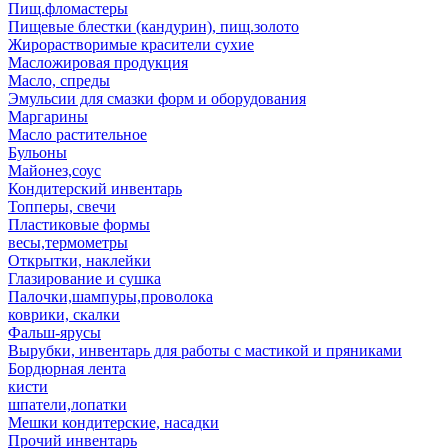
Пищ.фломастеры
Пищевые блестки (кандурин), пищ.золото
Жирорастворимые красители сухие
Масложировая продукция
Масло, спреды
Эмульсии для смазки форм и оборудования
Маргарины
Масло растительное
Бульоны
Майонез,соус
Кондитерский инвентарь
Топперы, свечи
Пластиковые формы
весы,термометры
Открытки, наклейки
Глазирование и сушка
Палочки,шампуры,проволока
коврики, скалки
Фальш-ярусы
Вырубки, инвентарь для работы с мастикой и пряниками
Бордюрная лента
кисти
шпатели,лопатки
Мешки кондитерские, насадки
Прочий инвентарь