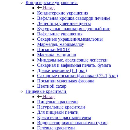
Кондитерские украшения
Назад
Кондитерские украшения
Вафельная крошка,савоярди,печенье
Лепестки,сушенные цветы
Кукурузные шарики,воздушный рис
Вафельные украшения
Сахарные украшения,медальоны
Мармелад, маршмеллоу
Посыпки MIXIE
Мастика, марципан
Миндальные, арахисовые лепестки
Сахарная и вафельная печать, бумага
Драже зерновое (1-1,5кг)
Сахарные посыпки (фасовка 0,75-1,5 кг)
Посыпки маленькая фасовка
Цветной сахар
Пищевые красители
Назад
Пищевые красители
Натуральные красители
Для пищевой печати
Красители с распылителем
Водорастворимые красители сухие
Гелевые красители