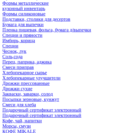
Формы металлические
кухонный инвентарь
Формы силиконовые
Подставки, столики для десертов
Бумага для выпечки
Пленка пищевая, фольга, бумага д/выпечки
Специи и пряности
Имбирь, корица
Специи
Чеснок, лук
Соль,сода
Перец, паприка, аджика
Смеси приправ
Хлебопекарное сырье
Хлебопекарные улучшители
Дрожжи прессованные
Дрожжи сухие
Закваски, заварки, солод
Посыпки зерновые, кунжут
Смеси для хлеба
Подарочный сертификат электронный
Подарочный сертификат электронный
Кофе, чай, напитки
Морсы, смузи
КОФЕ MIKALE