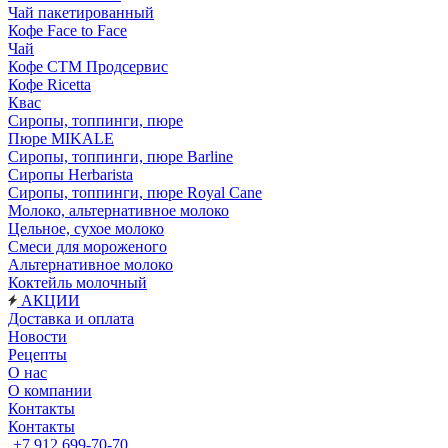
Чай пакетированный
Кофе Face to Face
Чай
Кофе СТМ Продсервис
Кофе Ricetta
Квас
Сиропы, топпинги, пюре
Пюре MIKALE
Сиропы, топпинги, пюре Barline
Сиропы Herbarista
Сиропы, топпинги, пюре Royal Cane
Молоко, альтернативное молоко
Цельное, сухое молоко
Смеси для мороженого
Альтернативное молоко
Коктейль молочный
АКЦИИ
Доставка и оплата
Новости
Рецепты
О нас
О компании
Контакты
Контакты
+7 912 699-70-70