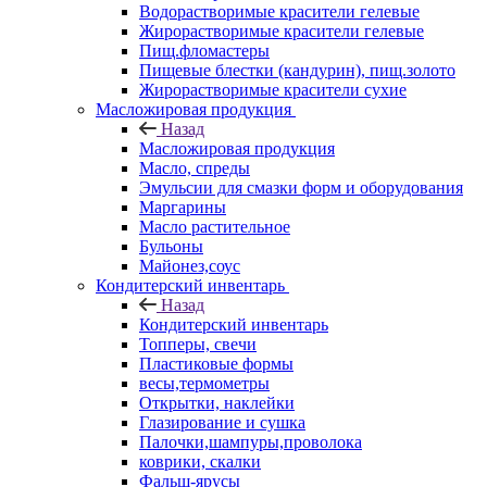
Водорастворимые красители гелевые
Жирорастворимые красители гелевые
Пищ.фломастеры
Пищевые блестки (кандурин), пищ.золото
Жирорастворимые красители сухие
Масложировая продукция
Назад
Масложировая продукция
Масло, спреды
Эмульсии для смазки форм и оборудования
Маргарины
Масло растительное
Бульоны
Майонез,соус
Кондитерский инвентарь
Назад
Кондитерский инвентарь
Топперы, свечи
Пластиковые формы
весы,термометры
Открытки, наклейки
Глазирование и сушка
Палочки,шампуры,проволока
коврики, скалки
Фальш-ярусы