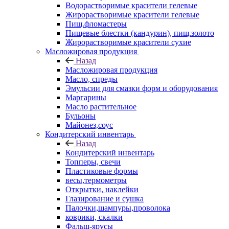
Водорастворимые красители гелевые
Жирорастворимые красители гелевые
Пищ.фломастеры
Пищевые блестки (кандурин), пищ.золото
Жирорастворимые красители сухие
Масложировая продукция
Назад
Масложировая продукция
Масло, спреды
Эмульсии для смазки форм и оборудования
Маргарины
Масло растительное
Бульоны
Майонез,соус
Кондитерский инвентарь
Назад
Кондитерский инвентарь
Топперы, свечи
Пластиковые формы
весы,термометры
Открытки, наклейки
Глазирование и сушка
Палочки,шампуры,проволока
коврики, скалки
Фальш-ярусы