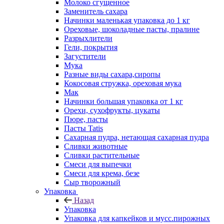
Молоко сгущенное
Заменитель сахара
Начинки маленькая упаковка до 1 кг
Ореховые, шоколадные пасты, пралине
Разрыхлители
Гели, покрытия
Загустители
Мука
Разные виды сахара,сиропы
Кокосовая стружка, ореховая мука
Мак
Начинки большая упаковка от 1 кг
Орехи, сухофрукты, цукаты
Пюре, пасты
Пасты Tatis
Сахарная пудра, нетающая сахарная пудра
Сливки животные
Сливки растительные
Смеси для выпечки
Смеси для крема, безе
Сыр творожный
Упаковка
Назад
Упаковка
Упаковка для капкейков и мусс.пирожных