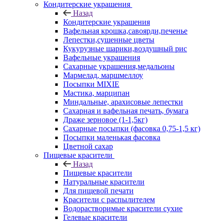
Кондитерские украшения
Назад
Кондитерские украшения
Вафельная крошка,савоярди,печенье
Лепестки,сушенные цветы
Кукурузные шарики,воздушный рис
Вафельные украшения
Сахарные украшения,медальоны
Мармелад, маршмеллоу
Посыпки MIXIE
Мастика, марципан
Миндальные, арахисовые лепестки
Сахарная и вафельная печать, бумага
Драже зерновое (1-1,5кг)
Сахарные посыпки (фасовка 0,75-1,5 кг)
Посыпки маленькая фасовка
Цветной сахар
Пищевые красители
Назад
Пищевые красители
Натуральные красители
Для пищевой печати
Красители с распылителем
Водорастворимые красители сухие
Гелевые красители