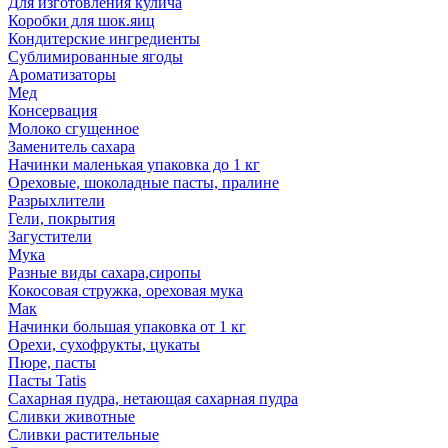
Для изготовления кулича
Коробки для шок.яиц
Кондитерские ингредиенты
Сублимированные ягоды
Ароматизаторы
Мед
Консервация
Молоко сгущенное
Заменитель сахара
Начинки маленькая упаковка до 1 кг
Ореховые, шоколадные пасты, пралине
Разрыхлители
Гели, покрытия
Загустители
Мука
Разные виды сахара,сиропы
Кокосовая стружка, ореховая мука
Мак
Начинки большая упаковка от 1 кг
Орехи, сухофрукты, цукаты
Пюре, пасты
Пасты Tatis
Сахарная пудра, нетающая сахарная пудра
Сливки животные
Сливки растительные