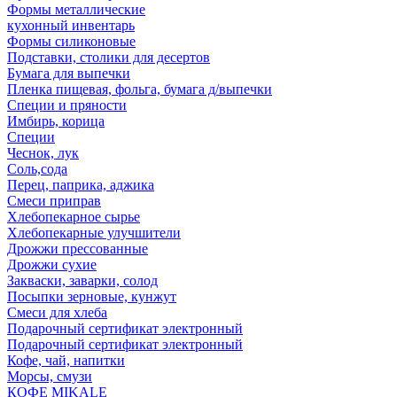
Формы металлические
кухонный инвентарь
Формы силиконовые
Подставки, столики для десертов
Бумага для выпечки
Пленка пищевая, фольга, бумага д/выпечки
Специи и пряности
Имбирь, корица
Специи
Чеснок, лук
Соль,сода
Перец, паприка, аджика
Смеси приправ
Хлебопекарное сырье
Хлебопекарные улучшители
Дрожжи прессованные
Дрожжи сухие
Закваски, заварки, солод
Посыпки зерновые, кунжут
Смеси для хлеба
Подарочный сертификат электронный
Подарочный сертификат электронный
Кофе, чай, напитки
Морсы, смузи
КОФЕ MIKALE