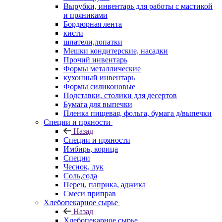
Вырубки, инвентарь для работы с мастикой
и пряниками
Бордюрная лента
кисти
шпатели,лопатки
Мешки кондитерские, насадки
Прочий инвентарь
Формы металлические
кухонный инвентарь
Формы силиконовые
Подставки, столики для десертов
Бумага для выпечки
Пленка пищевая, фольга, бумага д/выпечки
Специи и пряности
Назад
Специи и пряности
Имбирь, корица
Специи
Чеснок, лук
Соль,сода
Перец, паприка, аджика
Смеси приправ
Хлебопекарное сырье
Назад
Хлебопекарное сырье