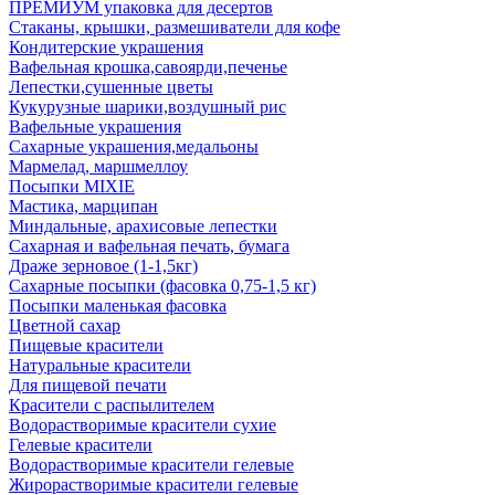
ПРЕМИУМ упаковка для десертов
Стаканы, крышки, размешиватели для кофе
Кондитерские украшения
Вафельная крошка,савоярди,печенье
Лепестки,сушенные цветы
Кукурузные шарики,воздушный рис
Вафельные украшения
Сахарные украшения,медальоны
Мармелад, маршмеллоу
Посыпки MIXIE
Мастика, марципан
Миндальные, арахисовые лепестки
Сахарная и вафельная печать, бумага
Драже зерновое (1-1,5кг)
Сахарные посыпки (фасовка 0,75-1,5 кг)
Посыпки маленькая фасовка
Цветной сахар
Пищевые красители
Натуральные красители
Для пищевой печати
Красители с распылителем
Водорастворимые красители сухие
Гелевые красители
Водорастворимые красители гелевые
Жирорастворимые красители гелевые