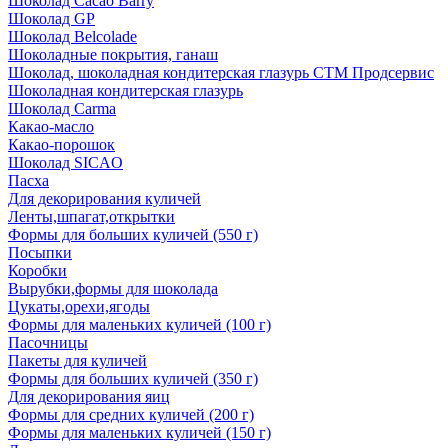
Шоколад Cacao Barry
Шоколад GP
Шоколад Belcolade
Шоколадные покрытия, ганаш
Шоколад, шоколадная кондитерская глазурь СТМ Продсервис
Шоколадная кондитерская глазурь
Шоколад Carma
Какао-масло
Какао-порошок
Шоколад SICAO
Пасха
Для декорирования куличей
Ленты,шпагат,открытки
Формы для больших куличей (550 г)
Посыпки
Коробки
Вырубки,формы для шоколада
Цукаты,орехи,ягоды
Формы для маленьких куличей (100 г)
Пасочницы
Пакеты для куличей
Формы для больших куличей (350 г)
Для декорирования яиц
Формы для средних куличей (200 г)
Формы для маленьких куличей (150 г)