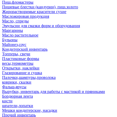
Пищ.фломастеры
Пищевые блестки (кандурин), пищ.золото
Жирорастворимые красители сухие
Масложировая продукция
Масло, спреды
Эмульсии для смазки форм и оборудования
Маргарины
Масло растительное
Бульоны
Майонез,соус
Кондитерский инвентарь
Топперы, свечи
Пластиковые формы
весы,термометры
Открытки, наклейки
Глазирование и сушка
Палочки,шампуры,проволока
коврики, скалки
Фальш-ярусы
Вырубки, инвентарь для работы с мастикой и пряниками
Бордюрная лента
кисти
шпатели,лопатки
Мешки кондитерские, насадки
Прочий инвентарь