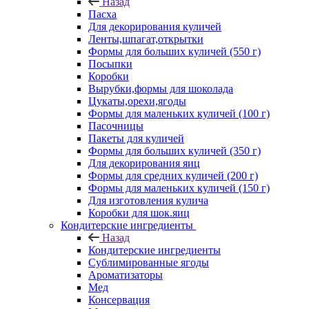
Назад
Пасха
Для декорирования куличей
Ленты,шпагат,открытки
Формы для больших куличей (550 г)
Посыпки
Коробки
Вырубки,формы для шоколада
Цукаты,орехи,ягоды
Формы для маленьких куличей (100 г)
Пасочницы
Пакеты для куличей
Формы для больших куличей (350 г)
Для декорирования яиц
Формы для средних куличей (200 г)
Формы для маленьких куличей (150 г)
Для изготовления кулича
Коробки для шок.яиц
Кондитерские ингредиенты
Назад
Кондитерские ингредиенты
Сублимированные ягоды
Ароматизаторы
Мед
Консервация