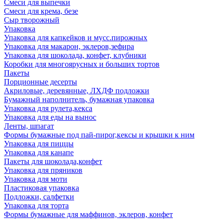
Смеси для выпечки
Смеси для крема, безе
Сыр творожный
Упаковка
Упаковка для капкейков и мусс.пирожных
Упаковка для макарон, эклеров,зефира
Упаковка для шоколада, конфет, клубники
Коробки для многоярусных и больших тортов
Пакеты
Порционные десерты
Акриловые, деревянные, ЛХДФ подложки
Бумажный наполнитель, бумажная упаковка
Упаковка для рулета,кекса
Упаковка для еды на вынос
Ленты, шпагат
Формы бумажные под пай-пирог,кексы и крышки к ним
Упаковка для пиццы
Упаковка для канапе
Пакеты для шоколада,конфет
Упаковка для пряников
Упаковка для моти
Пластиковая упаковка
Подложки, салфетки
Упаковка для торта
Формы бумажные для маффинов, эклеров, конфет