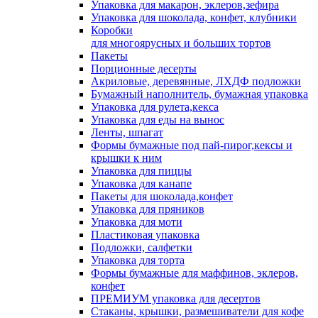
Упаковка для макарон, эклеров,зефира
Упаковка для шоколада, конфет, клубники
Коробки
для многоярусных и больших тортов
Пакеты
Порционные десерты
Акриловые, деревянные, ЛХДФ подложки
Бумажный наполнитель, бумажная упаковка
Упаковка для рулета,кекса
Упаковка для еды на вынос
Ленты, шпагат
Формы бумажные под пай-пирог,кексы и
крышки к ним
Упаковка для пиццы
Упаковка для канапе
Пакеты для шоколада,конфет
Упаковка для пряников
Упаковка для моти
Пластиковая упаковка
Подложки, салфетки
Упаковка для торта
Формы бумажные для маффинов, эклеров,
конфет
ПРЕМИУМ упаковка для десертов
Стаканы, крышки, размешиватели для кофе