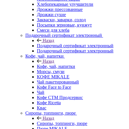
Хлебопекарные улучшители
Дрожжи прессованные
Дрожжи сухие
Закваски, заварки, солод
Посыпки зерновые, кунжут
Смеси для хлеба
Подарочный сертификат электронный
Назад
Подарочный сертификат электронный
Подарочный сертификат электронный
Кофе, чай, напитки
Назад
Кофе, чай, напитки
Морсы, смузи
КОФЕ MIKALE
Чай пакетированный
Кофе Face to Face
Чай
Кофе СТМ Продсервис
Кофе Ricetta
Квас
Сиропы, топпинги, пюре
Назад
Сиропы, топпинги, пюре
Пюре MIKALE