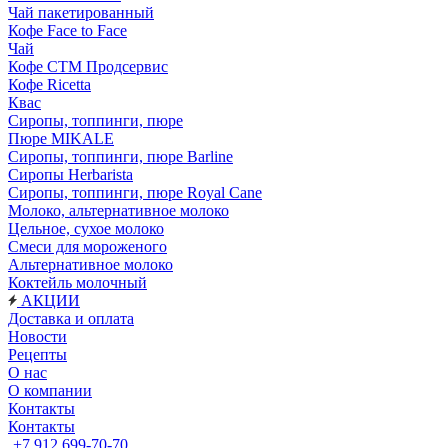
Чай пакетированный
Кофе Face to Face
Чай
Кофе СТМ Продсервис
Кофе Ricetta
Квас
Сиропы, топпинги, пюре
Пюре MIKALE
Сиропы, топпинги, пюре Barline
Сиропы Herbarista
Сиропы, топпинги, пюре Royal Cane
Молоко, альтернативное молоко
Цельное, сухое молоко
Смеси для мороженого
Альтернативное молоко
Коктейль молочный
АКЦИИ
Доставка и оплата
Новости
Рецепты
О нас
О компании
Контакты
Контакты
+7 912 699-70-70