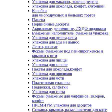
Упаковка для макарон, эклеров,зефира
Упаковка для шоколада, конфет, клубники
Коробки
для многоярусных и больших тортов
Пакеты
Порционные десерты
Акриловые, деревянные, ЛХДФ подложки
Бумажный наполнитель, бумажная упаковка
Упаковка для рулета,кекса
Упаковка для еды на вынос
Ленты, шпагат
Формы бумажные под пай-пирог,кексы и
крышки к ним
Упаковка для пиццы
Упаковка для канапе
Пакеты для шоколада,конфет
Упаковка для пряников
Упаковка для моти
Пластиковая упаковка
Подложки, салфетки
Упаковка для торта
Формы бумажные для маффинов, эклеров,
конфет
ПРЕМИУМ упаковка для десертов
Стаканы, крышки, размешиватели для кофе