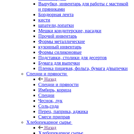
Вырубки, инвентарь для работы с мастикой
и пряниками
Бордюрная лента
кисти
шпатели,лопатки
Мешки кондитерские, насадки
Прочий инвентарь
Формы металлические
кухонный инвентарь
Формы силиконовые
Подставки, столики для десертов
Бумага для выпечки
Пленка пищевая, фольга, бумага д/выпечки
Специи и пряности
Назад
Специи и пряности
Имбирь, корица
Специи
Чеснок, лук
Соль,сода
Перец, паприка, аджика
Смеси приправ
Хлебопекарное сырье
Назад
Хлебопекарное сырье