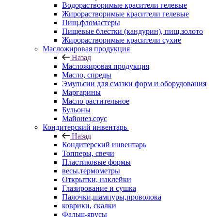
Водорастворимые красители гелевые
Жирорастворимые красители гелевые
Пищ.фломастеры
Пищевые блестки (кандурин), пищ.золото
Жирорастворимые красители сухие
Масложировая продукция
Назад
Масложировая продукция
Масло, спреды
Эмульсии для смазки форм и оборудования
Маргарины
Масло растительное
Бульоны
Майонез,соус
Кондитерский инвентарь
Назад
Кондитерский инвентарь
Топперы, свечи
Пластиковые формы
весы,термометры
Открытки, наклейки
Глазирование и сушка
Палочки,шампуры,проволока
коврики, скалки
Фальш-ярусы