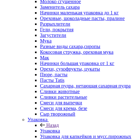
Молоко сгущенное
Заменитель сахара
Начинки маленькая упаковка до 1 кг
Ореховые, шоколадные пасты, пралине
Разрыхлители
Гели, покрытия
Загустители
Мука
Разные виды сахара,сиропы
Кокосовая стружка, ореховая мука
Мак
Начинки большая упаковка от 1 кг
Орехи, сухофрукты, цукаты
Пюре, пасты
Пасты Tatis
Сахарная пудра, нетающая сахарная пудра
Сливки животные
Сливки растительные
Смеси для выпечки
Смеси для крема, безе
Сыр творожный
Упаковка
Назад
Упаковка
Упаковка для капкейков и мусс.пирожных