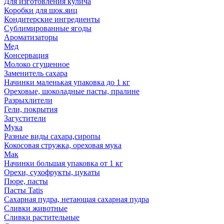
Для изготовления кулича
Коробки для шок.яиц
Кондитерские ингредиенты
Сублимированные ягоды
Ароматизаторы
Мед
Консервация
Молоко сгущенное
Заменитель сахара
Начинки маленькая упаковка до 1 кг
Ореховые, шоколадные пасты, пралине
Разрыхлители
Гели, покрытия
Загустители
Мука
Разные виды сахара,сиропы
Кокосовая стружка, ореховая мука
Мак
Начинки большая упаковка от 1 кг
Орехи, сухофрукты, цукаты
Пюре, пасты
Пасты Tatis
Сахарная пудра, нетающая сахарная пудра
Сливки животные
Сливки растительные