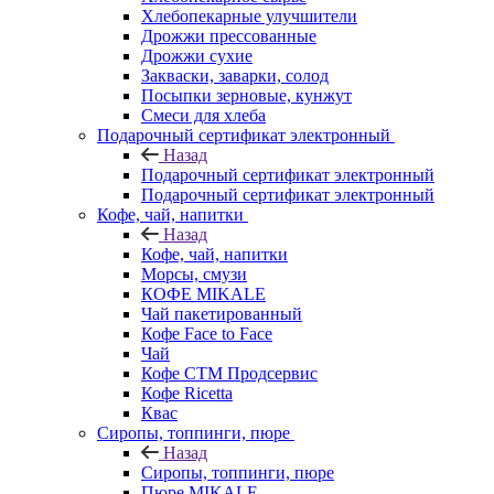
Хлебопекарные улучшители
Дрожжи прессованные
Дрожжи сухие
Закваски, заварки, солод
Посыпки зерновые, кунжут
Смеси для хлеба
Подарочный сертификат электронный
Назад
Подарочный сертификат электронный
Подарочный сертификат электронный
Кофе, чай, напитки
Назад
Кофе, чай, напитки
Морсы, смузи
КОФЕ MIKALE
Чай пакетированный
Кофе Face to Face
Чай
Кофе СТМ Продсервис
Кофе Ricetta
Квас
Сиропы, топпинги, пюре
Назад
Сиропы, топпинги, пюре
Пюре MIKALE