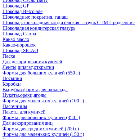
Шоколад Cacao Barry
Шоколад GP
Шоколад Belcolade
Шоколадные покрытия, ганаш
Шоколад, шоколадная кондитерская глазурь СТМ Продсервис
Шоколадная кондитерская глазурь
Шоколад Carma
Какао-масло
Какао-порошок
Шоколад SICAO
Пасха
Для декорирования куличей
Ленты,шпагат,открытки
Формы для больших куличей (550 г)
Посыпки
Коробки
Вырубки,формы для шоколада
Цукаты,орехи,ягоды
Формы для маленьких куличей (100 г)
Пасочницы
Пакеты для куличей
Формы для больших куличей (350 г)
Для декорирования яиц
Формы для средних куличей (200 г)
Формы для маленьких куличей (150 г)