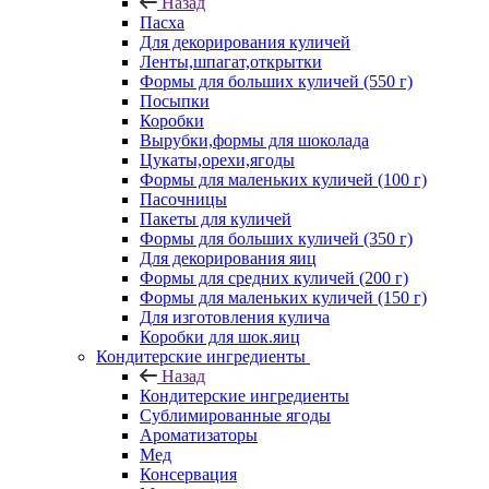
Назад
Пасха
Для декорирования куличей
Ленты,шпагат,открытки
Формы для больших куличей (550 г)
Посыпки
Коробки
Вырубки,формы для шоколада
Цукаты,орехи,ягоды
Формы для маленьких куличей (100 г)
Пасочницы
Пакеты для куличей
Формы для больших куличей (350 г)
Для декорирования яиц
Формы для средних куличей (200 г)
Формы для маленьких куличей (150 г)
Для изготовления кулича
Коробки для шок.яиц
Кондитерские ингредиенты
Назад
Кондитерские ингредиенты
Сублимированные ягоды
Ароматизаторы
Мед
Консервация