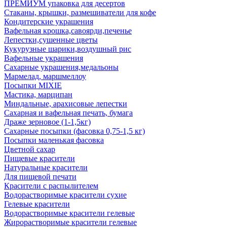
ПРЕМИУМ упаковка для десертов
Стаканы, крышки, размешиватели для кофе
Кондитерские украшения
Вафельная крошка,савоярди,печенье
Лепестки,сушенные цветы
Кукурузные шарики,воздушный рис
Вафельные украшения
Сахарные украшения,медальоны
Мармелад, маршмеллоу
Посыпки MIXIE
Мастика, марципан
Миндальные, арахисовые лепестки
Сахарная и вафельная печать, бумага
Драже зерновое (1-1,5кг)
Сахарные посыпки (фасовка 0,75-1,5 кг)
Посыпки маленькая фасовка
Цветной сахар
Пищевые красители
Натуральные красители
Для пищевой печати
Красители с распылителем
Водорастворимые красители сухие
Гелевые красители
Водорастворимые красители гелевые
Жирорастворимые красители гелевые