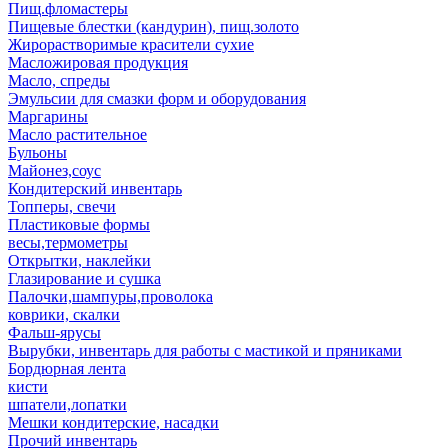
Пищ.фломастеры
Пищевые блестки (кандурин), пищ.золото
Жирорастворимые красители сухие
Масложировая продукция
Масло, спреды
Эмульсии для смазки форм и оборудования
Маргарины
Масло растительное
Бульоны
Майонез,соус
Кондитерский инвентарь
Топперы, свечи
Пластиковые формы
весы,термометры
Открытки, наклейки
Глазирование и сушка
Палочки,шампуры,проволока
коврики, скалки
Фальш-ярусы
Вырубки, инвентарь для работы с мастикой и пряниками
Бордюрная лента
кисти
шпатели,лопатки
Мешки кондитерские, насадки
Прочий инвентарь