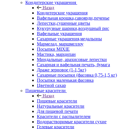
Кондитерские украшения
Назад
Кондитерские украшения
Вафельная крошка,савоярди,печенье
Лепестки,сушенные цветы
Кукурузные шарики,воздушный рис
Вафельные украшения
Сахарные украшения,медальоны
Мармелад, маршмеллоу
Посыпки MIXIE
Мастика, марципан
Миндальные, арахисовые лепестки
Сахарная и вафельная печать, бумага
Драже зерновое (1-1,5кг)
Сахарные посыпки (фасовка 0,75-1,5 кг)
Посыпки маленькая фасовка
Цветной сахар
Пищевые красители
Назад
Пищевые красители
Натуральные красители
Для пищевой печати
Красители с распылителем
Водорастворимые красители сухие
Гелевые красители