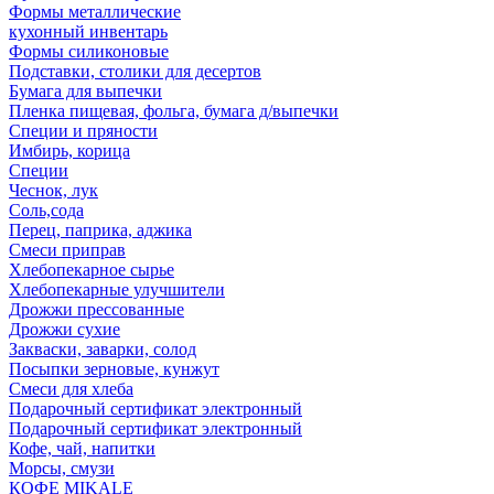
Формы металлические
кухонный инвентарь
Формы силиконовые
Подставки, столики для десертов
Бумага для выпечки
Пленка пищевая, фольга, бумага д/выпечки
Специи и пряности
Имбирь, корица
Специи
Чеснок, лук
Соль,сода
Перец, паприка, аджика
Смеси приправ
Хлебопекарное сырье
Хлебопекарные улучшители
Дрожжи прессованные
Дрожжи сухие
Закваски, заварки, солод
Посыпки зерновые, кунжут
Смеси для хлеба
Подарочный сертификат электронный
Подарочный сертификат электронный
Кофе, чай, напитки
Морсы, смузи
КОФЕ MIKALE