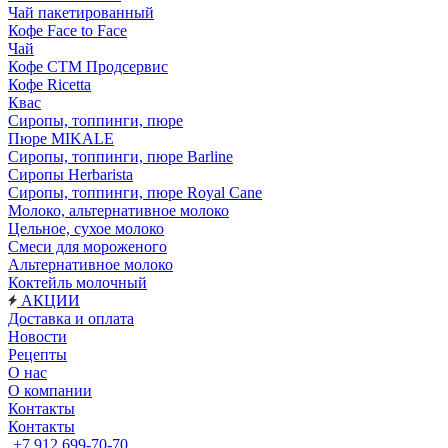
Чай пакетированный
Кофе Face to Face
Чай
Кофе СТМ Продсервис
Кофе Ricetta
Квас
Сиропы, топпинги, пюре
Пюре MIKALE
Сиропы, топпинги, пюре Barline
Сиропы Herbarista
Сиропы, топпинги, пюре Royal Cane
Молоко, альтернативное молоко
Цельное, сухое молоко
Смеси для мороженого
Альтернативное молоко
Коктейль молочный
АКЦИИ
Доставка и оплата
Новости
Рецепты
О нас
О компании
Контакты
Контакты
+7 912 699-70-70