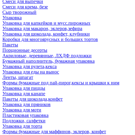
Смеси для выпечки
Смеси для крема, безе
Сыр творожный
Упаковка
Упаковка для капкейков и мусс.пирожных
Упаковка для макарон, эклеров,зефира
Упаковка для шоколада, конфет, клубники
Коробки для многоярусных и больших тортов
Пакеты
Порционные десерты
Акриловые, деревянные, ЛХДФ подложки
Бумажный наполнитель, бумажная упаковка
Упаковка для рулета,кекса
Упаковка для еды на вынос
Ленты, шпагат
Формы бумажные под пай-пирог,кексы и крышки к ним
Упаковка для пиццы
Упаковка для канапе
Пакеты для шоколада,конфет
Упаковка для пряников
Упаковка для моти
Пластиковая упаковка
Подложки, салфетки
Упаковка для торта
Формы бумажные для маффинов, эклеров, конфет