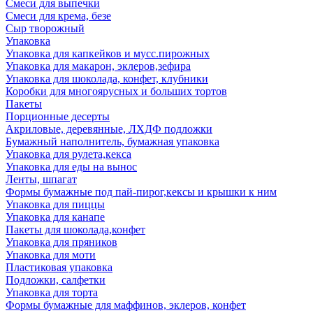
Смеси для выпечки
Смеси для крема, безе
Сыр творожный
Упаковка
Упаковка для капкейков и мусс.пирожных
Упаковка для макарон, эклеров,зефира
Упаковка для шоколада, конфет, клубники
Коробки для многоярусных и больших тортов
Пакеты
Порционные десерты
Акриловые, деревянные, ЛХДФ подложки
Бумажный наполнитель, бумажная упаковка
Упаковка для рулета,кекса
Упаковка для еды на вынос
Ленты, шпагат
Формы бумажные под пай-пирог,кексы и крышки к ним
Упаковка для пиццы
Упаковка для канапе
Пакеты для шоколада,конфет
Упаковка для пряников
Упаковка для моти
Пластиковая упаковка
Подложки, салфетки
Упаковка для торта
Формы бумажные для маффинов, эклеров, конфет