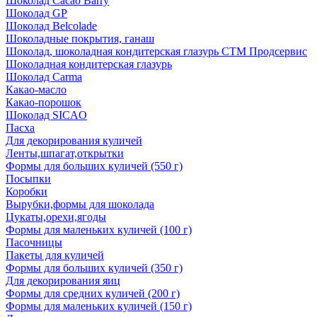
Шоколад Cacao Barry
Шоколад GP
Шоколад Belcolade
Шоколадные покрытия, ганаш
Шоколад, шоколадная кондитерская глазурь СТМ Продсервис
Шоколадная кондитерская глазурь
Шоколад Carma
Какао-масло
Какао-порошок
Шоколад SICAO
Пасха
Для декорирования куличей
Ленты,шпагат,открытки
Формы для больших куличей (550 г)
Посыпки
Коробки
Вырубки,формы для шоколада
Цукаты,орехи,ягоды
Формы для маленьких куличей (100 г)
Пасочницы
Пакеты для куличей
Формы для больших куличей (350 г)
Для декорирования яиц
Формы для средних куличей (200 г)
Формы для маленьких куличей (150 г)