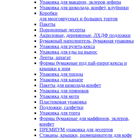
Упаковка для макарон, эклеров,зефира
Упаковка для шоколада, конфет, клубники
Коробки
для многоярусных и больших тортов
Пакеты
Порционные десерты
Акриловые, деревянные, ЛХДФ подложки
Бумажный наполнитель, бумажная упаковка
Упаковка для рулета,кекса
Упаковка для еды на вынос
Ленты, шпагат
Формы бумажные под пай-пирог,кексы и
крышки к ним
Упаковка для пиццы
Упаковка для канапе
Пакеты для шоколада,конфет
Упаковка для пряников
Упаковка для моти
Пластиковая упаковка
Подложки, салфетки
Упаковка для торта
Формы бумажные для маффинов, эклеров,
конфет
ПРЕМИУМ упаковка для десертов
Стаканы, крышки, размешиватели для кофе