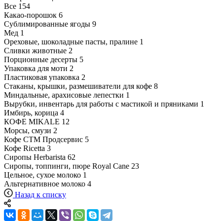
Все
154
Какао-порошок
6
Сублимированные ягоды
9
Мед
1
Ореховые, шоколадные пасты, пралине
1
Сливки животные
2
Порционные десерты
5
Упаковка для моти
2
Пластиковая упаковка
2
Стаканы, крышки, размешиватели для кофе
8
Миндальные, арахисовые лепестки
1
Вырубки, инвентарь для работы с мастикой и пряниками
1
Имбирь, корица
4
КОФЕ MIKALE
12
Морсы, смузи
2
Кофе СТМ Продсервис
5
Кофе Ricetta
3
Сиропы Herbarista
62
Сиропы, топпинги, пюре Royal Cane
23
Цельное, сухое молоко
1
Альтернативное молоко
4
Назад к списку