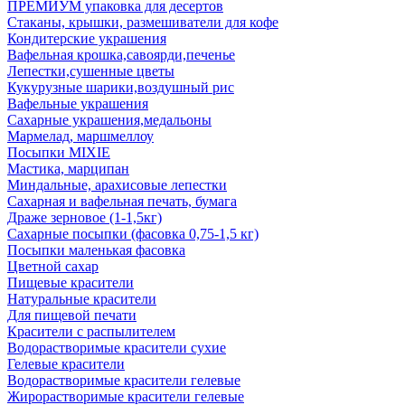
ПРЕМИУМ упаковка для десертов
Стаканы, крышки, размешиватели для кофе
Кондитерские украшения
Вафельная крошка,савоярди,печенье
Лепестки,сушенные цветы
Кукурузные шарики,воздушный рис
Вафельные украшения
Сахарные украшения,медальоны
Мармелад, маршмеллоу
Посыпки MIXIE
Мастика, марципан
Миндальные, арахисовые лепестки
Сахарная и вафельная печать, бумага
Драже зерновое (1-1,5кг)
Сахарные посыпки (фасовка 0,75-1,5 кг)
Посыпки маленькая фасовка
Цветной сахар
Пищевые красители
Натуральные красители
Для пищевой печати
Красители с распылителем
Водорастворимые красители сухие
Гелевые красители
Водорастворимые красители гелевые
Жирорастворимые красители гелевые