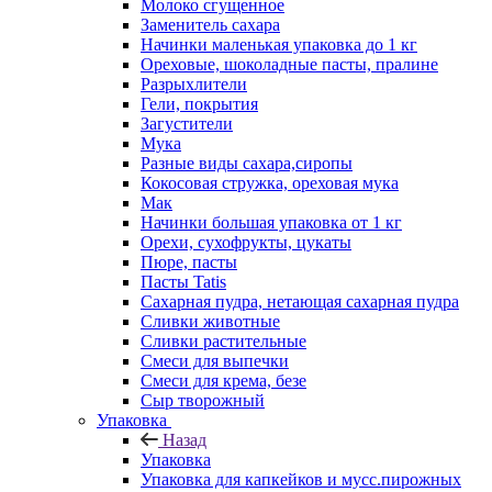
Молоко сгущенное
Заменитель сахара
Начинки маленькая упаковка до 1 кг
Ореховые, шоколадные пасты, пралине
Разрыхлители
Гели, покрытия
Загустители
Мука
Разные виды сахара,сиропы
Кокосовая стружка, ореховая мука
Мак
Начинки большая упаковка от 1 кг
Орехи, сухофрукты, цукаты
Пюре, пасты
Пасты Tatis
Сахарная пудра, нетающая сахарная пудра
Сливки животные
Сливки растительные
Смеси для выпечки
Смеси для крема, безе
Сыр творожный
Упаковка
Назад
Упаковка
Упаковка для капкейков и мусс.пирожных