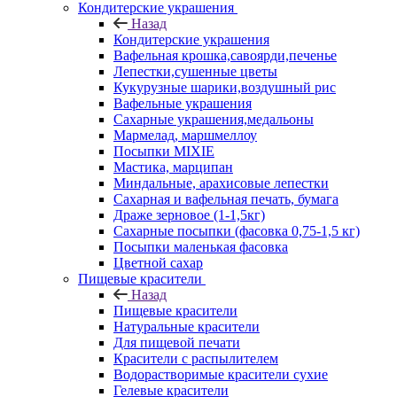
Кондитерские украшения
Назад
Кондитерские украшения
Вафельная крошка,савоярди,печенье
Лепестки,сушенные цветы
Кукурузные шарики,воздушный рис
Вафельные украшения
Сахарные украшения,медальоны
Мармелад, маршмеллоу
Посыпки MIXIE
Мастика, марципан
Миндальные, арахисовые лепестки
Сахарная и вафельная печать, бумага
Драже зерновое (1-1,5кг)
Сахарные посыпки (фасовка 0,75-1,5 кг)
Посыпки маленькая фасовка
Цветной сахар
Пищевые красители
Назад
Пищевые красители
Натуральные красители
Для пищевой печати
Красители с распылителем
Водорастворимые красители сухие
Гелевые красители