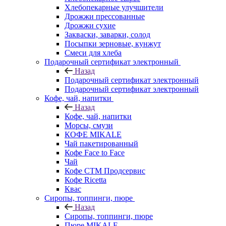
Хлебопекарные улучшители
Дрожжи прессованные
Дрожжи сухие
Закваски, заварки, солод
Посыпки зерновые, кунжут
Смеси для хлеба
Подарочный сертификат электронный
Назад
Подарочный сертификат электронный
Подарочный сертификат электронный
Кофе, чай, напитки
Назад
Кофе, чай, напитки
Морсы, смузи
КОФЕ MIKALE
Чай пакетированный
Кофе Face to Face
Чай
Кофе СТМ Продсервис
Кофе Ricetta
Квас
Сиропы, топпинги, пюре
Назад
Сиропы, топпинги, пюре
Пюре MIKALE