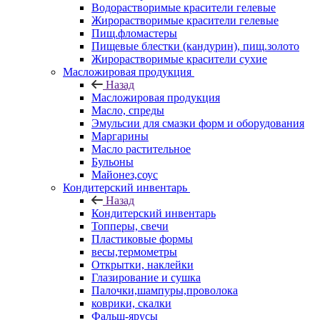
Водорастворимые красители гелевые
Жирорастворимые красители гелевые
Пищ.фломастеры
Пищевые блестки (кандурин), пищ.золото
Жирорастворимые красители сухие
Масложировая продукция
Назад
Масложировая продукция
Масло, спреды
Эмульсии для смазки форм и оборудования
Маргарины
Масло растительное
Бульоны
Майонез,соус
Кондитерский инвентарь
Назад
Кондитерский инвентарь
Топперы, свечи
Пластиковые формы
весы,термометры
Открытки, наклейки
Глазирование и сушка
Палочки,шампуры,проволока
коврики, скалки
Фальш-ярусы