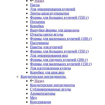
Назад
Пасха
Для декорирования куличей
Ленты,шпагат,открытки
Формы для больших куличей (550 г)
Посыпки
Коробки
Вырубки,формы для шоколада
Цукаты,орехи,ягоды
Формы для маленьких куличей (100 г)
Пасочницы
Пакеты для куличей
Формы для больших куличей (350 г)
Для декорирования яиц
Формы для средних куличей (200 г)
Формы для маленьких куличей (150 г)
Для изготовления кулича
Коробки для шок.яиц
Кондитерские ингредиенты
Назад
Кондитерские ингредиенты
Сублимированные ягоды
Ароматизаторы
Мед
Консервация