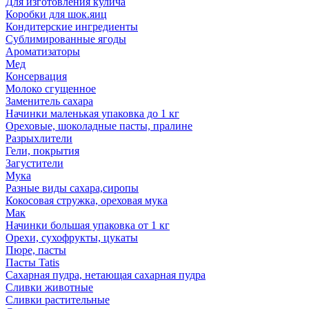
Для изготовления кулича
Коробки для шок.яиц
Кондитерские ингредиенты
Сублимированные ягоды
Ароматизаторы
Мед
Консервация
Молоко сгущенное
Заменитель сахара
Начинки маленькая упаковка до 1 кг
Ореховые, шоколадные пасты, пралине
Разрыхлители
Гели, покрытия
Загустители
Мука
Разные виды сахара,сиропы
Кокосовая стружка, ореховая мука
Мак
Начинки большая упаковка от 1 кг
Орехи, сухофрукты, цукаты
Пюре, пасты
Пасты Tatis
Сахарная пудра, нетающая сахарная пудра
Сливки животные
Сливки растительные