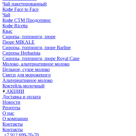
Чай пакетированный
Кофе Face to Face
Чай
Кофе СТМ Продсервис
Кофе Ricetta
Квас
Сиропы, топпинги, пюре
Пюре MIKALE
Сиропы, топпинги, пюре Barline
Сиропы Herbarista
Сиропы, топпинги, пюре Royal Cane
Молоко, альтернативное молоко
Цельное, сухое молоко
Смеси для мороженого
Альтернативное молоко
Коктейль молочный
АКЦИИ
Доставка и оплата
Новости
Рецепты
О нас
О компании
Контакты
Контакты
+7 912 699-70-70