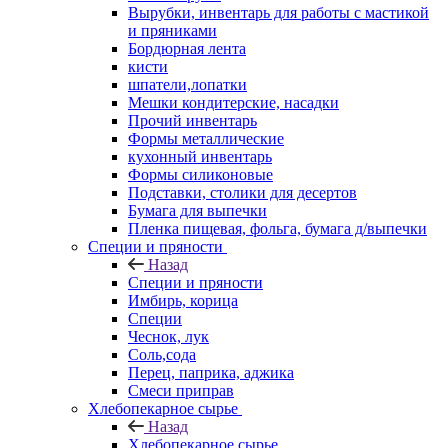
Вырубки, инвентарь для работы с мастикой
и пряниками
Бордюрная лента
кисти
шпатели,лопатки
Мешки кондитерские, насадки
Прочий инвентарь
Формы металлические
кухонный инвентарь
Формы силиконовые
Подставки, столики для десертов
Бумага для выпечки
Пленка пищевая, фольга, бумага д/выпечки
Специи и пряности
Назад
Специи и пряности
Имбирь, корица
Специи
Чеснок, лук
Соль,сода
Перец, паприка, аджика
Смеси приправ
Хлебопекарное сырье
Назад
Хлебопекарное сырье