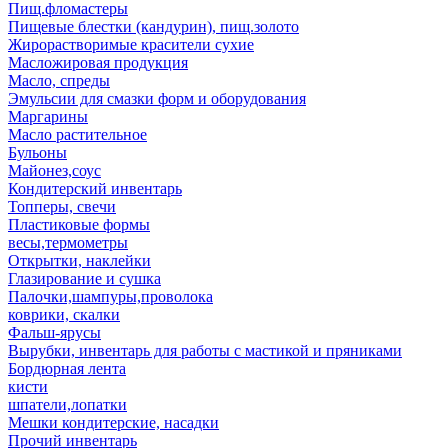
Пищ.фломастеры
Пищевые блестки (кандурин), пищ.золото
Жирорастворимые красители сухие
Масложировая продукция
Масло, спреды
Эмульсии для смазки форм и оборудования
Маргарины
Масло растительное
Бульоны
Майонез,соус
Кондитерский инвентарь
Топперы, свечи
Пластиковые формы
весы,термометры
Открытки, наклейки
Глазирование и сушка
Палочки,шампуры,проволока
коврики, скалки
Фальш-ярусы
Вырубки, инвентарь для работы с мастикой и пряниками
Бордюрная лента
кисти
шпатели,лопатки
Мешки кондитерские, насадки
Прочий инвентарь