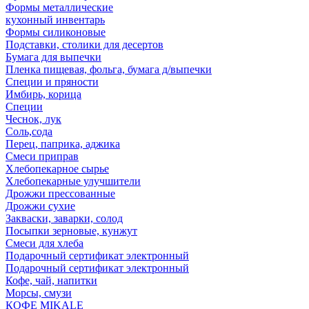
Формы металлические
кухонный инвентарь
Формы силиконовые
Подставки, столики для десертов
Бумага для выпечки
Пленка пищевая, фольга, бумага д/выпечки
Специи и пряности
Имбирь, корица
Специи
Чеснок, лук
Соль,сода
Перец, паприка, аджика
Смеси приправ
Хлебопекарное сырье
Хлебопекарные улучшители
Дрожжи прессованные
Дрожжи сухие
Закваски, заварки, солод
Посыпки зерновые, кунжут
Смеси для хлеба
Подарочный сертификат электронный
Подарочный сертификат электронный
Кофе, чай, напитки
Морсы, смузи
КОФЕ MIKALE