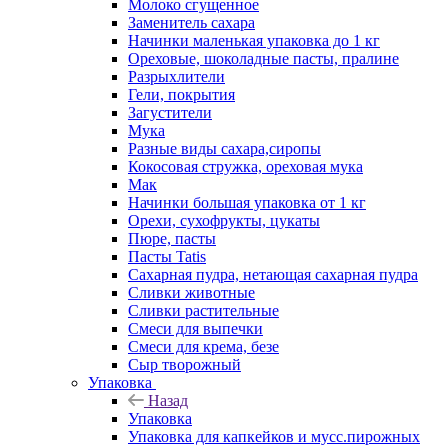
Молоко сгущенное
Заменитель сахара
Начинки маленькая упаковка до 1 кг
Ореховые, шоколадные пасты, пралине
Разрыхлители
Гели, покрытия
Загустители
Мука
Разные виды сахара,сиропы
Кокосовая стружка, ореховая мука
Мак
Начинки большая упаковка от 1 кг
Орехи, сухофрукты, цукаты
Пюре, пасты
Пасты Tatis
Сахарная пудра, нетающая сахарная пудра
Сливки животные
Сливки растительные
Смеси для выпечки
Смеси для крема, безе
Сыр творожный
Упаковка
Назад
Упаковка
Упаковка для капкейков и мусс.пирожных