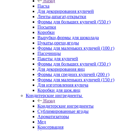
Назад
Пасха
Для декорирования куличей
Ленты,шпагат,открытки
Формы для больших куличей (550 г)
Посыпки
Коробки
Вырубки,формы для шоколада
Цукаты,орехи,ягоды
Формы для маленьких куличей (100 г)
Пасочницы
Пакеты для куличей
Формы для больших куличей (350 г)
Для декорирования яиц
Формы для средних куличей (200 г)
Формы для маленьких куличей (150 г)
Для изготовления кулича
Коробки для шок.яиц
Кондитерские ингредиенты
Назад
Кондитерские ингредиенты
Сублимированные ягоды
Ароматизаторы
Мед
Консервация