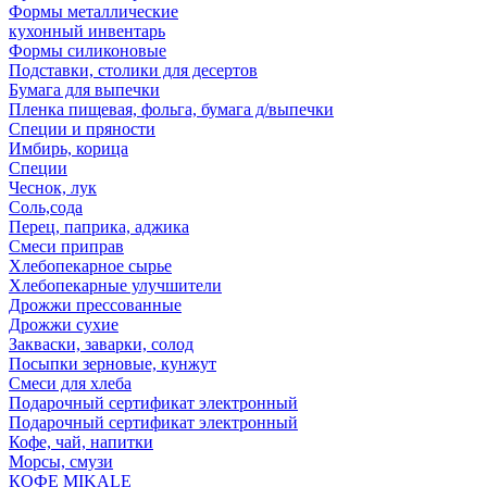
Формы металлические
кухонный инвентарь
Формы силиконовые
Подставки, столики для десертов
Бумага для выпечки
Пленка пищевая, фольга, бумага д/выпечки
Специи и пряности
Имбирь, корица
Специи
Чеснок, лук
Соль,сода
Перец, паприка, аджика
Смеси приправ
Хлебопекарное сырье
Хлебопекарные улучшители
Дрожжи прессованные
Дрожжи сухие
Закваски, заварки, солод
Посыпки зерновые, кунжут
Смеси для хлеба
Подарочный сертификат электронный
Подарочный сертификат электронный
Кофе, чай, напитки
Морсы, смузи
КОФЕ MIKALE