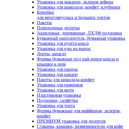
Упаковка для макарон, эклеров,зефира
Упаковка для шоколада, конфет, клубники
Коробки
для многоярусных и больших тортов
Пакеты
Порционные десерты
Акриловые, деревянные, ЛХДФ подложки
Бумажный наполнитель, бумажная упаковка
Упаковка для рулета,кекса
Упаковка для еды на вынос
Ленты, шпагат
Формы бумажные под пай-пирог,кексы и
крышки к ним
Упаковка для пиццы
Упаковка для канапе
Пакеты для шоколада,конфет
Упаковка для пряников
Упаковка для моти
Пластиковая упаковка
Подложки, салфетки
Упаковка для торта
Формы бумажные для маффинов, эклеров,
конфет
ПРЕМИУМ упаковка для десертов
Стаканы, крышки, размешиватели для кофе