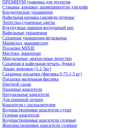
ПРЕМИУМ упаковка для десертов
Стаканы, крышки, размешиватели для кофе
Кондитерские украшения
Вафельная крошка,савоярди,печенье
Лепестки,сушенные цветы
Кукурузные шарики,воздушный рис
Вафельные украшения
Сахарные украшения,медальоны
Мармелад, маршмеллоу
Посыпки MIXIE
Мастика, марципан
Миндальные, арахисовые лепестки
Сахарная и вафельная печать, бумага
Драже зерновое (1-1,5кг)
Сахарные посыпки (фасовка 0,75-1,5 кг)
Посыпки маленькая фасовка
Цветной сахар
Пищевые красители
Натуральные красители
Для пищевой печати
Красители с распылителем
Водорастворимые красители сухие
Гелевые красители
Водорастворимые красители гелевые
Жирорастворимые красители гелевые