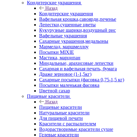
Кондитерские украшения
Назад
Кондитерские украшения
Вафельная крошка,савоярди,печенье
Лепестки,сушенные цветы
Кукурузные шарики,воздушный рис
Вафельные украшения
Сахарные украшения,медальоны
Мармелад, маршмеллоу
Посыпки MIXIE
Мастика, марципан
Миндальные, арахисовые лепестки
Сахарная и вафельная печать, бумага
Драже зерновое (1-1,5кг)
Сахарные посыпки (фасовка 0,75-1,5 кг)
Посыпки маленькая фасовка
Цветной сахар
Пищевые красители
Назад
Пищевые красители
Натуральные красители
Для пищевой печати
Красители с распылителем
Водорастворимые красители сухие
Гелевые красители