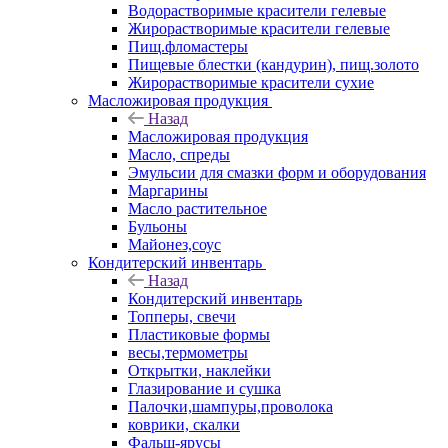
Водорастворимые красители гелевые
Жирорастворимые красители гелевые
Пищ.фломастеры
Пищевые блестки (кандурин), пищ.золото
Жирорастворимые красители сухие
Масложировая продукция
Назад
Масложировая продукция
Масло, спреды
Эмульсии для смазки форм и оборудования
Маргарины
Масло растительное
Бульоны
Майонез,соус
Кондитерский инвентарь
Назад
Кондитерский инвентарь
Топперы, свечи
Пластиковые формы
весы,термометры
Открытки, наклейки
Глазирование и сушка
Палочки,шампуры,проволока
коврики, скалки
Фальш-ярусы