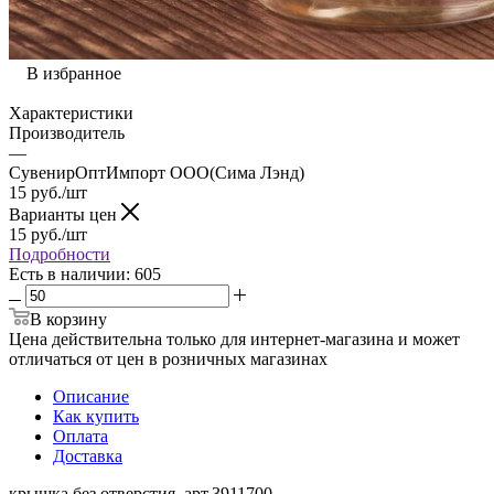
В избранное
Характеристики
Производитель
—
СувенирОптИмпорт ООО(Сима Лэнд)
15
руб.
/шт
Варианты цен
15
руб.
/шт
Подробности
Есть в наличии
: 605
В корзину
Цена действительна только для интернет-магазина и может
отличаться от цен в розничных магазинах
Описание
Как купить
Оплата
Доставка
крышка без отверстия арт.3911700