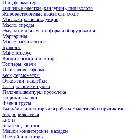
Пищ.фломастеры
Пищевые блестки (кандурин), пищ.золото
Жирорастворимые красители сухие
Масложировая продукция
Масло, спреды
Эмульсии для смазки форм и оборудования
Маргарины
Масло растительное
Бульоны
Майонез,соус
Кондитерский инвентарь
Топперы, свечи
Пластиковые формы
весы,термометры
Открытки, наклейки
Глазирование и сушка
Палочки,шампуры,проволока
коврики, скалки
Фальш-ярусы
Вырубки, инвентарь для работы с мастикой и пряниками
Бордюрная лента
кисти
шпатели,лопатки
Мешки кондитерские, насадки
Прочий инвентарь