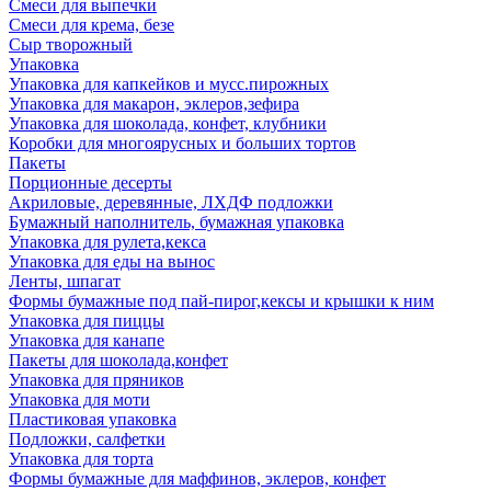
Смеси для выпечки
Смеси для крема, безе
Сыр творожный
Упаковка
Упаковка для капкейков и мусс.пирожных
Упаковка для макарон, эклеров,зефира
Упаковка для шоколада, конфет, клубники
Коробки для многоярусных и больших тортов
Пакеты
Порционные десерты
Акриловые, деревянные, ЛХДФ подложки
Бумажный наполнитель, бумажная упаковка
Упаковка для рулета,кекса
Упаковка для еды на вынос
Ленты, шпагат
Формы бумажные под пай-пирог,кексы и крышки к ним
Упаковка для пиццы
Упаковка для канапе
Пакеты для шоколада,конфет
Упаковка для пряников
Упаковка для моти
Пластиковая упаковка
Подложки, салфетки
Упаковка для торта
Формы бумажные для маффинов, эклеров, конфет