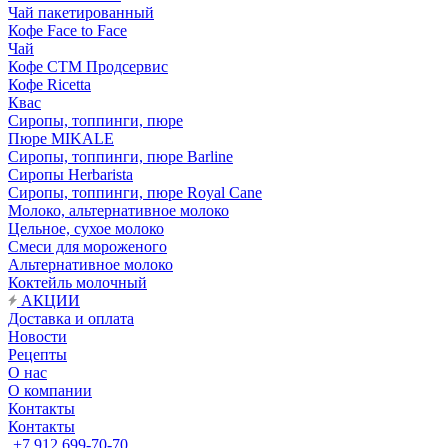
Чай пакетированный
Кофе Face to Face
Чай
Кофе СТМ Продсервис
Кофе Ricetta
Квас
Сиропы, топпинги, пюре
Пюре MIKALE
Сиропы, топпинги, пюре Barline
Сиропы Herbarista
Сиропы, топпинги, пюре Royal Cane
Молоко, альтернативное молоко
Цельное, сухое молоко
Смеси для мороженого
Альтернативное молоко
Коктейль молочный
АКЦИИ
Доставка и оплата
Новости
Рецепты
О нас
О компании
Контакты
Контакты
+7 912 699-70-70