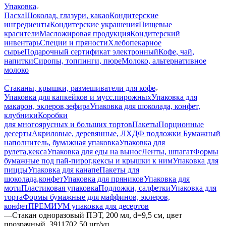
Упаковка
Пасха
Шоколад, глазури, какао
Кондитерские
ингредиенты
Кондитерские украшения
Пищевые
красители
Масложировая продукция
Кондитерский
инвентарь
Специи и пряности
Хлебопекарное
сырье
Подарочный сертификат электронный
Кофе, чай,
напитки
Сиропы, топпинги, пюре
Молоко, альтернативное
молоко
—
Стаканы, крышки, размешиватели для кофе
Упаковка для капкейков и мусс.пирожных
Упаковка для
макарон, эклеров,зефира
Упаковка для шоколада, конфет,
клубники
Коробки
для многоярусных и больших тортов
Пакеты
Порционные
десерты
Акриловые, деревянные, ЛХДФ подложки
Бумажный
наполнитель, бумажная упаковка
Упаковка для
рулета,кекса
Упаковка для еды на вынос
Ленты, шпагат
Формы
бумажные под пай-пирог,кексы и крышки к ним
Упаковка для
пиццы
Упаковка для канапе
Пакеты для
шоколада,конфет
Упаковка для пряников
Упаковка для
моти
Пластиковая упаковка
Подложки, салфетки
Упаковка для
торта
Формы бумажные для маффинов, эклеров,
конфет
ПРЕМИУМ упаковка для десертов
—
Стакан одноразовый ПЭТ, 200 мл, d=9,5 см, цвет
прозрачный, 3911702 50 шт/уп