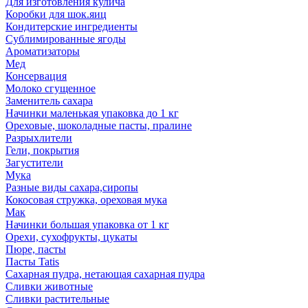
Для изготовления кулича
Коробки для шок.яиц
Кондитерские ингредиенты
Сублимированные ягоды
Ароматизаторы
Мед
Консервация
Молоко сгущенное
Заменитель сахара
Начинки маленькая упаковка до 1 кг
Ореховые, шоколадные пасты, пралине
Разрыхлители
Гели, покрытия
Загустители
Мука
Разные виды сахара,сиропы
Кокосовая стружка, ореховая мука
Мак
Начинки большая упаковка от 1 кг
Орехи, сухофрукты, цукаты
Пюре, пасты
Пасты Tatis
Сахарная пудра, нетающая сахарная пудра
Сливки животные
Сливки растительные