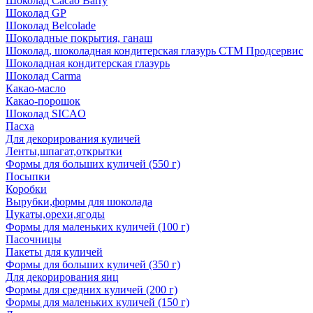
Шоколад Cacao Barry
Шоколад GP
Шоколад Belcolade
Шоколадные покрытия, ганаш
Шоколад, шоколадная кондитерская глазурь СТМ Продсервис
Шоколадная кондитерская глазурь
Шоколад Carma
Какао-масло
Какао-порошок
Шоколад SICAO
Пасха
Для декорирования куличей
Ленты,шпагат,открытки
Формы для больших куличей (550 г)
Посыпки
Коробки
Вырубки,формы для шоколада
Цукаты,орехи,ягоды
Формы для маленьких куличей (100 г)
Пасочницы
Пакеты для куличей
Формы для больших куличей (350 г)
Для декорирования яиц
Формы для средних куличей (200 г)
Формы для маленьких куличей (150 г)