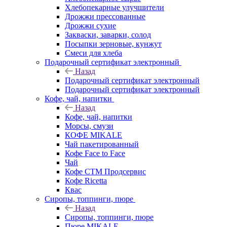
Хлебопекарные улучшители
Дрожжи прессованные
Дрожжи сухие
Закваски, заварки, солод
Посыпки зерновые, кунжут
Смеси для хлеба
Подарочный сертификат электронный
Назад
Подарочный сертификат электронный
Подарочный сертификат электронный
Кофе, чай, напитки
Назад
Кофе, чай, напитки
Морсы, смузи
КОФЕ MIKALE
Чай пакетированный
Кофе Face to Face
Чай
Кофе СТМ Продсервис
Кофе Ricetta
Квас
Сиропы, топпинги, пюре
Назад
Сиропы, топпинги, пюре
Пюре MIKALE