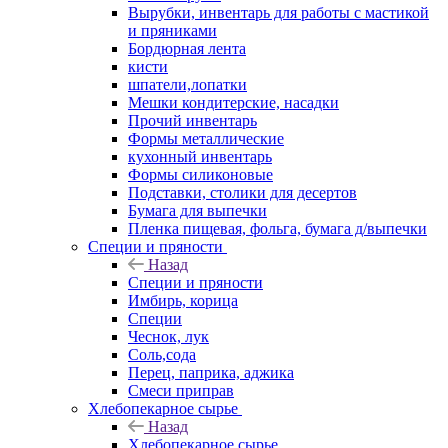
Вырубки, инвентарь для работы с мастикой
и пряниками
Бордюрная лента
кисти
шпатели,лопатки
Мешки кондитерские, насадки
Прочий инвентарь
Формы металлические
кухонный инвентарь
Формы силиконовые
Подставки, столики для десертов
Бумага для выпечки
Пленка пищевая, фольга, бумага д/выпечки
Специи и пряности
Назад
Специи и пряности
Имбирь, корица
Специи
Чеснок, лук
Соль,сода
Перец, паприка, аджика
Смеси приправ
Хлебопекарное сырье
Назад
Хлебопекарное сырье