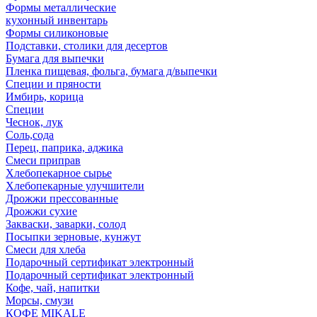
Формы металлические
кухонный инвентарь
Формы силиконовые
Подставки, столики для десертов
Бумага для выпечки
Пленка пищевая, фольга, бумага д/выпечки
Специи и пряности
Имбирь, корица
Специи
Чеснок, лук
Соль,сода
Перец, паприка, аджика
Смеси приправ
Хлебопекарное сырье
Хлебопекарные улучшители
Дрожжи прессованные
Дрожжи сухие
Закваски, заварки, солод
Посыпки зерновые, кунжут
Смеси для хлеба
Подарочный сертификат электронный
Подарочный сертификат электронный
Кофе, чай, напитки
Морсы, смузи
КОФЕ MIKALE