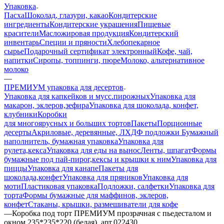
Упаковка
Пасха
Шоколад, глазури, какао
Кондитерские
ингредиенты
Кондитерские украшения
Пищевые
красители
Масложировая продукция
Кондитерский
инвентарь
Специи и пряности
Хлебопекарное
сырье
Подарочный сертификат электронный
Кофе, чай,
напитки
Сиропы, топпинги, пюре
Молоко, альтернативное
молоко
—
ПРЕМИУМ упаковка для десертов
Упаковка для капкейков и мусс.пирожных
Упаковка для
макарон, эклеров,зефира
Упаковка для шоколада, конфет,
клубники
Коробки
для многоярусных и больших тортов
Пакеты
Порционные
десерты
Акриловые, деревянные, ЛХДФ подложки
Бумажный
наполнитель, бумажная упаковка
Упаковка для
рулета,кекса
Упаковка для еды на вынос
Ленты, шпагат
Формы
бумажные под пай-пирог,кексы и крышки к ним
Упаковка для
пиццы
Упаковка для канапе
Пакеты для
шоколада,конфет
Упаковка для пряников
Упаковка для
моти
Пластиковая упаковка
Подложки, салфетки
Упаковка для
торта
Формы бумажные для маффинов, эклеров,
конфет
Стаканы, крышки, размешиватели для кофе
—
Коробка под торт ПРЕМИУМ прозрачная с пьедесталом и
окном 235*235*220 (белая), арт.022430