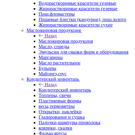
Водорастворимые красители гелевые
Жирорастворимые красители гелевые
Пищ.фломастеры
Пищевые блестки (кандурин), пищ.золото
Жирорастворимые красители сухие
Масложировая продукция
Назад
Масложировая продукция
Масло, спреды
Эмульсии для смазки форм и оборудования
Маргарины
Масло растительное
Бульоны
Майонез,соус
Кондитерский инвентарь
Назад
Кондитерский инвентарь
Топперы, свечи
Пластиковые формы
весы,термометры
Открытки, наклейки
Глазирование и сушка
Палочки,шампуры,проволока
коврики, скалки
Фальш-ярусы