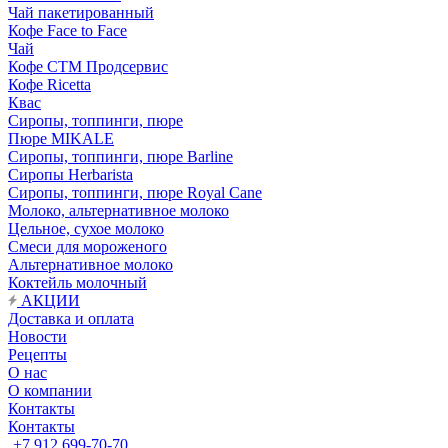
Чай пакетированный
Кофе Face to Face
Чай
Кофе СТМ Продсервис
Кофе Ricetta
Квас
Сиропы, топпинги, пюре
Пюре MIKALE
Сиропы, топпинги, пюре Barline
Сиропы Herbarista
Сиропы, топпинги, пюре Royal Cane
Молоко, альтернативное молоко
Цельное, сухое молоко
Смеси для мороженого
Альтернативное молоко
Коктейль молочный
АКЦИИ
Доставка и оплата
Новости
Рецепты
О нас
О компании
Контакты
Контакты
+7 912 699-70-70