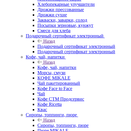
Хлебопекарные улучшители
Дрожжи прессованные
Дрожжи сухие
Закваски, заварки, солод
Посыпки зерновые, кунжут
Смеси для хлеба
Подарочный сертификат электронный
Назад
Подарочный сертификат электронный
Подарочный сертификат электронный
Кофе, чай, напитки
Назад
Кофе, чай, напитки
Морсы, смузи
КОФЕ MIKALE
Чай пакетированный
Кофе Face to Face
Чай
Кофе СТМ Продсервис
Кофе Ricetta
Квас
Сиропы, топпинги, пюре
Назад
Сиропы, топпинги, пюре
Пюре MIKALE