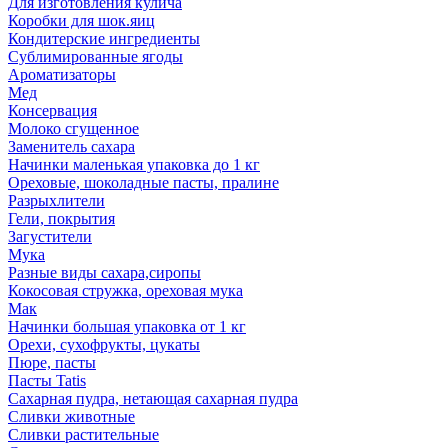
Для изготовления кулича
Коробки для шок.яиц
Кондитерские ингредиенты
Сублимированные ягоды
Ароматизаторы
Мед
Консервация
Молоко сгущенное
Заменитель сахара
Начинки маленькая упаковка до 1 кг
Ореховые, шоколадные пасты, пралине
Разрыхлители
Гели, покрытия
Загустители
Мука
Разные виды сахара,сиропы
Кокосовая стружка, ореховая мука
Мак
Начинки большая упаковка от 1 кг
Орехи, сухофрукты, цукаты
Пюре, пасты
Пасты Tatis
Сахарная пудра, нетающая сахарная пудра
Сливки животные
Сливки растительные