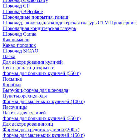
Шоколад Cacao Barry
Шоколад GP
Шоколад Belcolade
Шоколадные покрытия, ганаш
Шоколад, шоколадная кондитерская глазурь СТМ Продсервис
Шоколадная кондитерская глазурь
Шоколад Carma
Какао-масло
Какао-порошок
Шоколад SICAO
Пасха
Для декорирования куличей
Ленты,шпагат,открытки
Формы для больших куличей (550 г)
Посыпки
Коробки
Вырубки,формы для шоколада
Цукаты,орехи,ягоды
Формы для маленьких куличей (100 г)
Пасочницы
Пакеты для куличей
Формы для больших куличей (350 г)
Для декорирования яиц
Формы для средних куличей (200 г)
Формы для маленьких куличей (150 г)