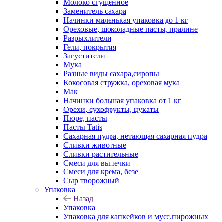
Молоко сгущенное
Заменитель сахара
Начинки маленькая упаковка до 1 кг
Ореховые, шоколадные пасты, пралине
Разрыхлители
Гели, покрытия
Загустители
Мука
Разные виды сахара,сиропы
Кокосовая стружка, ореховая мука
Мак
Начинки большая упаковка от 1 кг
Орехи, сухофрукты, цукаты
Пюре, пасты
Пасты Tatis
Сахарная пудра, нетающая сахарная пудра
Сливки животные
Сливки растительные
Смеси для выпечки
Смеси для крема, безе
Сыр творожный
Упаковка
Назад
Упаковка
Упаковка для капкейков и мусс.пирожных