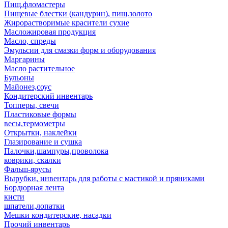
Пищ.фломастеры
Пищевые блестки (кандурин), пищ.золото
Жирорастворимые красители сухие
Масложировая продукция
Масло, спреды
Эмульсии для смазки форм и оборудования
Маргарины
Масло растительное
Бульоны
Майонез,соус
Кондитерский инвентарь
Топперы, свечи
Пластиковые формы
весы,термометры
Открытки, наклейки
Глазирование и сушка
Палочки,шампуры,проволока
коврики, скалки
Фальш-ярусы
Вырубки, инвентарь для работы с мастикой и пряниками
Бордюрная лента
кисти
шпатели,лопатки
Мешки кондитерские, насадки
Прочий инвентарь