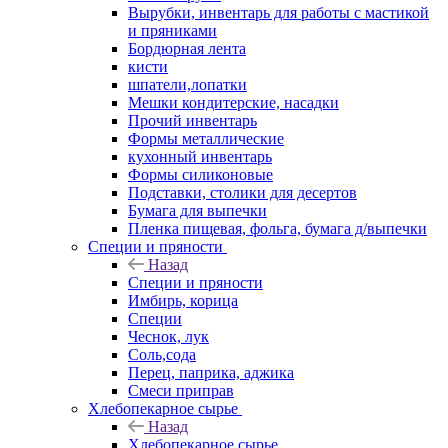
Вырубки, инвентарь для работы с мастикой
и пряниками
Бордюрная лента
кисти
шпатели,лопатки
Мешки кондитерские, насадки
Прочий инвентарь
Формы металлические
кухонный инвентарь
Формы силиконовые
Подставки, столики для десертов
Бумага для выпечки
Пленка пищевая, фольга, бумага д/выпечки
Специи и пряности
Назад
Специи и пряности
Имбирь, корица
Специи
Чеснок, лук
Соль,сода
Перец, паприка, аджика
Смеси приправ
Хлебопекарное сырье
Назад
Хлебопекарное сырье