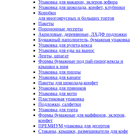
Упаковка для макарон, эклеров,зефира
Упаковка для шоколада, конфет, клубники
Коробки
для многоярусных и больших тортов
Пакеты
Порционные десерты
Акриловые, деревянные, ЛХДФ подложки
Бумажный наполнитель, бумажная упаковка
Упаковка для рулета,кекса
Упаковка для еды на вынос
Ленты, шпагат
Формы бумажные под пай-пирог,кексы и
крышки к ним
Упаковка для пиццы
Упаковка для канапе
Пакеты для шоколада,конфет
Упаковка для пряников
Упаковка для моти
Пластиковая упаковка
Подложки, салфетки
Упаковка для торта
Формы бумажные для маффинов, эклеров,
конфет
ПРЕМИУМ упаковка для десертов
Стаканы, крышки, размешиватели для кофе