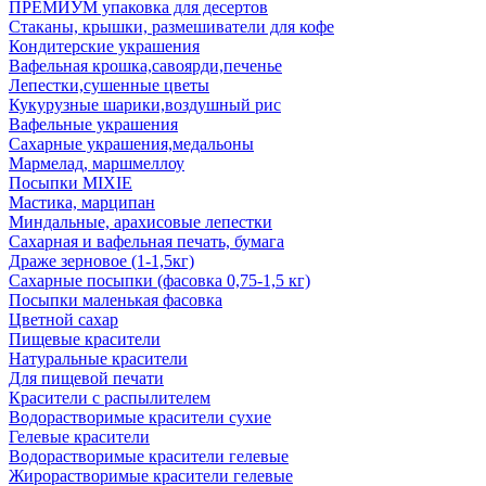
ПРЕМИУМ упаковка для десертов
Стаканы, крышки, размешиватели для кофе
Кондитерские украшения
Вафельная крошка,савоярди,печенье
Лепестки,сушенные цветы
Кукурузные шарики,воздушный рис
Вафельные украшения
Сахарные украшения,медальоны
Мармелад, маршмеллоу
Посыпки MIXIE
Мастика, марципан
Миндальные, арахисовые лепестки
Сахарная и вафельная печать, бумага
Драже зерновое (1-1,5кг)
Сахарные посыпки (фасовка 0,75-1,5 кг)
Посыпки маленькая фасовка
Цветной сахар
Пищевые красители
Натуральные красители
Для пищевой печати
Красители с распылителем
Водорастворимые красители сухие
Гелевые красители
Водорастворимые красители гелевые
Жирорастворимые красители гелевые