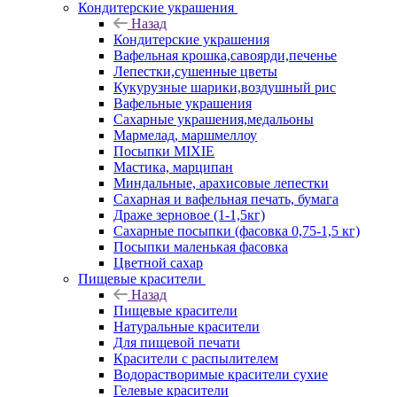
Кондитерские украшения
Назад
Кондитерские украшения
Вафельная крошка,савоярди,печенье
Лепестки,сушенные цветы
Кукурузные шарики,воздушный рис
Вафельные украшения
Сахарные украшения,медальоны
Мармелад, маршмеллоу
Посыпки MIXIE
Мастика, марципан
Миндальные, арахисовые лепестки
Сахарная и вафельная печать, бумага
Драже зерновое (1-1,5кг)
Сахарные посыпки (фасовка 0,75-1,5 кг)
Посыпки маленькая фасовка
Цветной сахар
Пищевые красители
Назад
Пищевые красители
Натуральные красители
Для пищевой печати
Красители с распылителем
Водорастворимые красители сухие
Гелевые красители