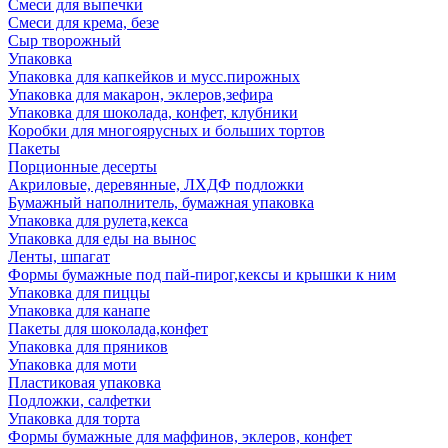
Смеси для выпечки
Смеси для крема, безе
Сыр творожный
Упаковка
Упаковка для капкейков и мусс.пирожных
Упаковка для макарон, эклеров,зефира
Упаковка для шоколада, конфет, клубники
Коробки для многоярусных и больших тортов
Пакеты
Порционные десерты
Акриловые, деревянные, ЛХДФ подложки
Бумажный наполнитель, бумажная упаковка
Упаковка для рулета,кекса
Упаковка для еды на вынос
Ленты, шпагат
Формы бумажные под пай-пирог,кексы и крышки к ним
Упаковка для пиццы
Упаковка для канапе
Пакеты для шоколада,конфет
Упаковка для пряников
Упаковка для моти
Пластиковая упаковка
Подложки, салфетки
Упаковка для торта
Формы бумажные для маффинов, эклеров, конфет