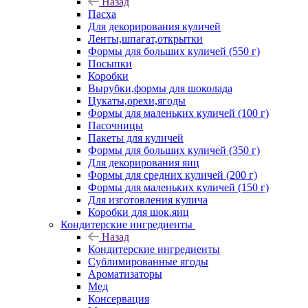
Назад
Пасха
Для декорирования куличей
Ленты,шпагат,открытки
Формы для больших куличей (550 г)
Посыпки
Коробки
Вырубки,формы для шоколада
Цукаты,орехи,ягоды
Формы для маленьких куличей (100 г)
Пасочницы
Пакеты для куличей
Формы для больших куличей (350 г)
Для декорирования яиц
Формы для средних куличей (200 г)
Формы для маленьких куличей (150 г)
Для изготовления кулича
Коробки для шок.яиц
Кондитерские ингредиенты
Назад
Кондитерские ингредиенты
Сублимированные ягоды
Ароматизаторы
Мед
Консервация