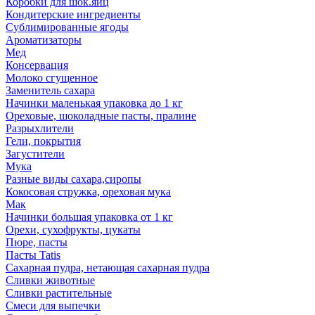
Коробки для шок.яиц
Кондитерские ингредиенты
Сублимированные ягоды
Ароматизаторы
Мед
Консервация
Молоко сгущенное
Заменитель сахара
Начинки маленькая упаковка до 1 кг
Ореховые, шоколадные пасты, пралине
Разрыхлители
Гели, покрытия
Загустители
Мука
Разные виды сахара,сиропы
Кокосовая стружка, ореховая мука
Мак
Начинки большая упаковка от 1 кг
Орехи, сухофрукты, цукаты
Пюре, пасты
Пасты Tatis
Сахарная пудра, нетающая сахарная пудра
Сливки животные
Сливки растительные
Смеси для выпечки