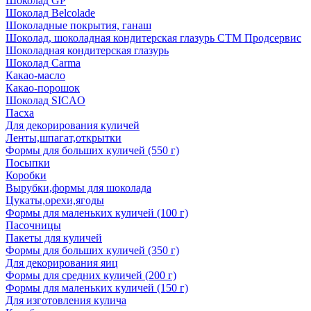
Шоколад GP
Шоколад Belcolade
Шоколадные покрытия, ганаш
Шоколад, шоколадная кондитерская глазурь СТМ Продсервис
Шоколадная кондитерская глазурь
Шоколад Carma
Какао-масло
Какао-порошок
Шоколад SICAO
Пасха
Для декорирования куличей
Ленты,шпагат,открытки
Формы для больших куличей (550 г)
Посыпки
Коробки
Вырубки,формы для шоколада
Цукаты,орехи,ягоды
Формы для маленьких куличей (100 г)
Пасочницы
Пакеты для куличей
Формы для больших куличей (350 г)
Для декорирования яиц
Формы для средних куличей (200 г)
Формы для маленьких куличей (150 г)
Для изготовления кулича