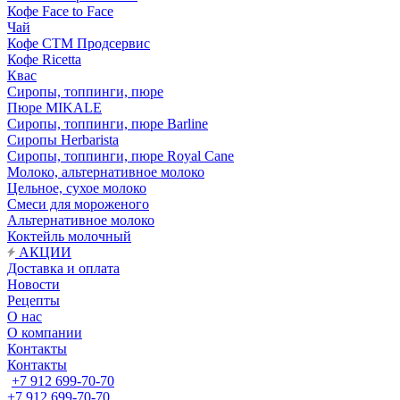
Кофе Face to Face
Чай
Кофе СТМ Продсервис
Кофе Ricetta
Квас
Сиропы, топпинги, пюре
Пюре MIKALE
Сиропы, топпинги, пюре Barline
Сиропы Herbarista
Сиропы, топпинги, пюре Royal Cane
Молоко, альтернативное молоко
Цельное, сухое молоко
Смеси для мороженого
Альтернативное молоко
Коктейль молочный
АКЦИИ
Доставка и оплата
Новости
Рецепты
О нас
О компании
Контакты
Контакты
+7 912 699-70-70
+7 912 699-70-70