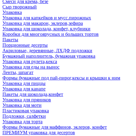
Смеси для крема, безе
Сыр творожный
Упаковка
Упаковка для капкейков и мусс.пирожных
Упаковка для макарон, эклеров,зефира
Упаковка для шоколада, конфет, клубники
Коробки для многоярусных и больших тортов
Пакеты
Порционные десерты
Акриловые, деревянные, ЛХДФ подложки
Бумажный наполнитель, бумажная упаковка
Упаковка для рулета,кекса
Упаковка для еды на вынос
Ленты, шпагат
Формы бумажные под пай-пирог,кексы и крышки к ним
Упаковка для пиццы
Упаковка для канапе
Пакеты для шоколада,конфет
Упаковка для пряников
Упаковка для моти
Пластиковая упаковка
Подложки, салфетки
Упаковка для торта
Формы бумажные для маффинов, эклеров, конфет
ПРЕМИУМ упаковка для десертов