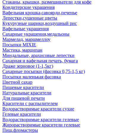
Стаканы, крышки, размешиватели для кофе
Кондитерские украшения
Вафельная крошка,савоярди,печенье
Лепестки,сушенные цветы
Кукурузные шарики,воздушный рис
Вафельные украшения
Сахарные украшения,медальоны
Мармелад, маршмеллоу
Посыпки MIXIE
Мастика, марципан
Миндальные, арахисовые лепестки
Сахарная и вафельная печать, бумага
Драже зерновое (1-1,5кг)
Сахарные посыпки (фасовка 0,75-1,5 кг)
Посыпки маленькая фасовка
Цветной сахар
Пищевые красители
Натуральные красители
Для пищевой печати
Красители с распылителем
Водорастворимые красители сухие
Гелевые красители
Водорастворимые красители гелевые
Жирорастворимые красители гелевые
Пищ.фломастеры