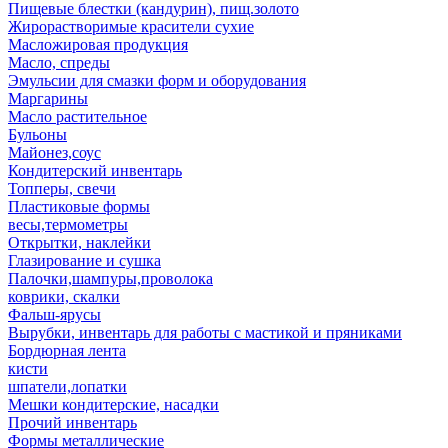
Пищевые блестки (кандурин), пищ.золото
Жирорастворимые красители сухие
Масложировая продукция
Масло, спреды
Эмульсии для смазки форм и оборудования
Маргарины
Масло растительное
Бульоны
Майонез,соус
Кондитерский инвентарь
Топперы, свечи
Пластиковые формы
весы,термометры
Открытки, наклейки
Глазирование и сушка
Палочки,шампуры,проволока
коврики, скалки
Фальш-ярусы
Вырубки, инвентарь для работы с мастикой и пряниками
Бордюрная лента
кисти
шпатели,лопатки
Мешки кондитерские, насадки
Прочий инвентарь
Формы металлические