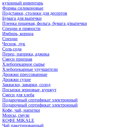
кухонный инвентарь
Формы силиконовые
Подставки, столики для десертов
Бумага для выпечки
Пленка пищевая, фольга, бумага д/выпечки
Специи и пряности
Имбирь, корица
Специи
Чеснок, лук
Соль,сода
Перец, паприка, аджика
Смеси приправ
Хлебопекарное сырье
Хлебопекарные улучшители
Дрожжи прессованные
Дрожжи сухие
Закваски, заварки, солод
Посыпки зерновые, кунжут
Смеси для хлеба
Подарочный сертификат электронный
Подарочный сертификат электронный
Кофе, чай, напитки
Морсы, смузи
КОФЕ MIKALE
Чай пакетированный