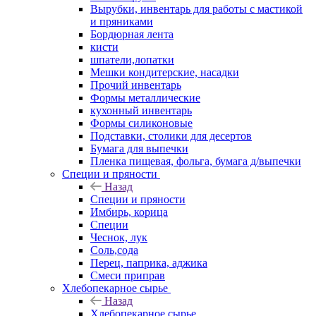
Вырубки, инвентарь для работы с мастикой
и пряниками
Бордюрная лента
кисти
шпатели,лопатки
Мешки кондитерские, насадки
Прочий инвентарь
Формы металлические
кухонный инвентарь
Формы силиконовые
Подставки, столики для десертов
Бумага для выпечки
Пленка пищевая, фольга, бумага д/выпечки
Специи и пряности
Назад
Специи и пряности
Имбирь, корица
Специи
Чеснок, лук
Соль,сода
Перец, паприка, аджика
Смеси приправ
Хлебопекарное сырье
Назад
Хлебопекарное сырье