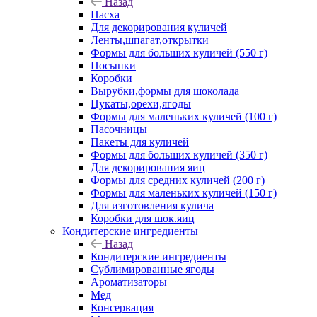
Назад
Пасха
Для декорирования куличей
Ленты,шпагат,открытки
Формы для больших куличей (550 г)
Посыпки
Коробки
Вырубки,формы для шоколада
Цукаты,орехи,ягоды
Формы для маленьких куличей (100 г)
Пасочницы
Пакеты для куличей
Формы для больших куличей (350 г)
Для декорирования яиц
Формы для средних куличей (200 г)
Формы для маленьких куличей (150 г)
Для изготовления кулича
Коробки для шок.яиц
Кондитерские ингредиенты
Назад
Кондитерские ингредиенты
Сублимированные ягоды
Ароматизаторы
Мед
Консервация