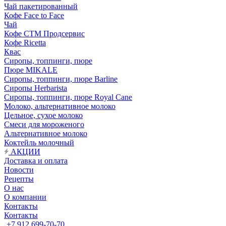
Чай пакетированный
Кофе Face to Face
Чай
Кофе СТМ Продсервис
Кофе Ricetta
Квас
Сиропы, топпинги, пюре
Пюре MIKALE
Сиропы, топпинги, пюре Barline
Сиропы Herbarista
Сиропы, топпинги, пюре Royal Cane
Молоко, альтернативное молоко
Цельное, сухое молоко
Смеси для мороженого
Альтернативное молоко
Коктейль молочный
АКЦИИ
Доставка и оплата
Новости
Рецепты
О нас
О компании
Контакты
Контакты
+7 912 699-70-70