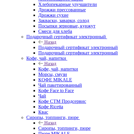
Хлебопекарные улучшители
Дрожжи прессованные
Дрожжи сухие
Закваски, заварки, солод
Посыпки зерновые, кунжут
Смеси для хлеба
Подарочный сертификат электронный
Назад
Подарочный сертификат электронный
Подарочный сертификат электронный
Кофе, чай, напитки
Назад
Кофе, чай, напитки
Морсы, смузи
КОФЕ MIKALE
Чай пакетированный
Кофе Face to Face
Чай
Кофе СТМ Продсервис
Кофе Ricetta
Квас
Сиропы, топпинги, пюре
Назад
Сиропы, топпинги, пюре
Пюре MIKALE