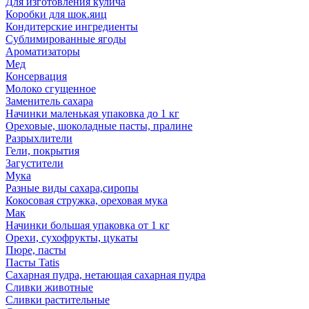
Для изготовления кулича
Коробки для шок.яиц
Кондитерские ингредиенты
Сублимированные ягоды
Ароматизаторы
Мед
Консервация
Молоко сгущенное
Заменитель сахара
Начинки маленькая упаковка до 1 кг
Ореховые, шоколадные пасты, пралине
Разрыхлители
Гели, покрытия
Загустители
Мука
Разные виды сахара,сиропы
Кокосовая стружка, ореховая мука
Мак
Начинки большая упаковка от 1 кг
Орехи, сухофрукты, цукаты
Пюре, пасты
Пасты Tatis
Сахарная пудра, нетающая сахарная пудра
Сливки животные
Сливки растительные