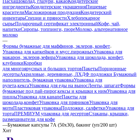
Пасха
Шоколад, глазури, какао
Кондитерские
ингредиенты
Кондитерские украшения
Пищевые
красители
Масложировая продукция
Кондитерский
инвентарь
Специи и пряности
Хлебопекарное
сырье
Подарочный сертификат электронный
Кофе, чай,
напитки
Сиропы, топпинги, пюре
Молоко, альтернативное
молоко
—
Формы бумажные для маффинов, эклеров, конфет
Упаковка для капкейков и мусс.пирожных
Упаковка для
макарон, эклеров,зефира
Упаковка для шоколада, конфет,
клубники
Коробки
для многоярусных и больших тортов
Пакеты
Порционные
десерты
Акриловые, деревянные, ЛХДФ подложки
Бумажный
наполнитель, бумажная упаковка
Упаковка для
рулета,кекса
Упаковка для еды на вынос
Ленты, шпагат
Формы
бумажные под пай-пирог,кексы и крышки к ним
Упаковка для
пиццы
Упаковка для канапе
Пакеты для
шоколада,конфет
Упаковка для пряников
Упаковка для
моти
Пластиковая упаковка
Подложки, салфетки
Упаковка для
торта
ПРЕМИУМ упаковка для десертов
Стаканы, крышки,
размешиватели для кофе
—
Бумажные капсулы 7А (50х30), бакинг (уп/200 шт)
Хит