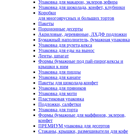
Упаковка для макарон, эклеров,зефира
Упаковка для шоколада, конфет, клубники
Коробки
для многоярусных и больших тортов
Пакеты
Порционные десерты
Акриловые, деревянные, ЛХДФ подложки
Бумажный наполнитель, бумажная упаковка
Упаковка для рулета,кекса
Упаковка для еды на вынос
Ленты, шпагат
Формы бумажные под пай-пирог,кексы и
крышки к ним
Упаковка для пиццы
Упаковка для канапе
Пакеты для шоколада,конфет
Упаковка для пряников
Упаковка для моти
Пластиковая упаковка
Подложки, салфетки
Упаковка для торта
Формы бумажные для маффинов, эклеров,
конфет
ПРЕМИУМ упаковка для десертов
Стаканы, крышки, размешиватели для кофе