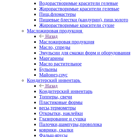
Водорастворимые красители гелевые
Жирорастворимые красители гелевые
Пищ.фломастеры
Пищевые блестки (кандурин), пищ.золото
Жирорастворимые красители сухие
Масложировая продукция
Назад
Масложировая продукция
Масло, спреды
Эмульсии для смазки форм и оборудования
Маргарины
Масло растительное
Бульоны
Майонез,соус
Кондитерский инвентарь
Назад
Кондитерский инвентарь
Топперы, свечи
Пластиковые формы
весы,термометры
Открытки, наклейки
Глазирование и сушка
Палочки,шампуры,проволока
коврики, скалки
Фальш-ярусы