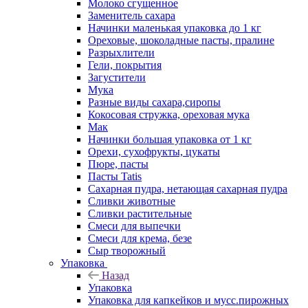
Молоко сгущенное
Заменитель сахара
Начинки маленькая упаковка до 1 кг
Ореховые, шоколадные пасты, пралине
Разрыхлители
Гели, покрытия
Загустители
Мука
Разные виды сахара,сиропы
Кокосовая стружка, ореховая мука
Мак
Начинки большая упаковка от 1 кг
Орехи, сухофрукты, цукаты
Пюре, пасты
Пасты Tatis
Сахарная пудра, нетающая сахарная пудра
Сливки животные
Сливки растительные
Смеси для выпечки
Смеси для крема, безе
Сыр творожный
Упаковка
Назад
Упаковка
Упаковка для капкейков и мусс.пирожных