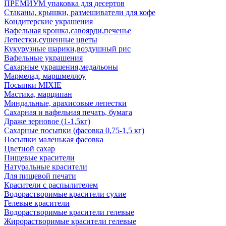
ПРЕМИУМ упаковка для десертов
Стаканы, крышки, размешиватели для кофе
Кондитерские украшения
Вафельная крошка,савоярди,печенье
Лепестки,сушенные цветы
Кукурузные шарики,воздушный рис
Вафельные украшения
Сахарные украшения,медальоны
Мармелад, маршмеллоу
Посыпки MIXIE
Мастика, марципан
Миндальные, арахисовые лепестки
Сахарная и вафельная печать, бумага
Драже зерновое (1-1,5кг)
Сахарные посыпки (фасовка 0,75-1,5 кг)
Посыпки маленькая фасовка
Цветной сахар
Пищевые красители
Натуральные красители
Для пищевой печати
Красители с распылителем
Водорастворимые красители сухие
Гелевые красители
Водорастворимые красители гелевые
Жирорастворимые красители гелевые