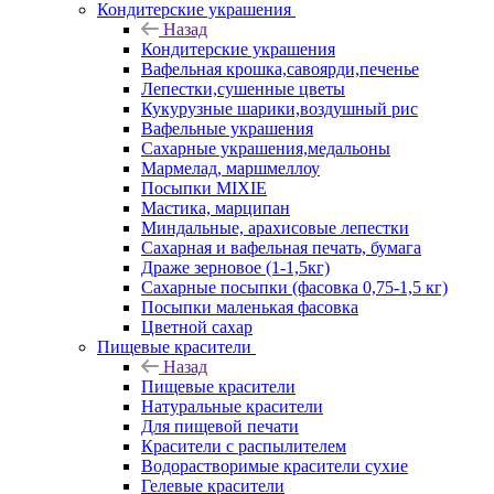
Кондитерские украшения
Назад
Кондитерские украшения
Вафельная крошка,савоярди,печенье
Лепестки,сушенные цветы
Кукурузные шарики,воздушный рис
Вафельные украшения
Сахарные украшения,медальоны
Мармелад, маршмеллоу
Посыпки MIXIE
Мастика, марципан
Миндальные, арахисовые лепестки
Сахарная и вафельная печать, бумага
Драже зерновое (1-1,5кг)
Сахарные посыпки (фасовка 0,75-1,5 кг)
Посыпки маленькая фасовка
Цветной сахар
Пищевые красители
Назад
Пищевые красители
Натуральные красители
Для пищевой печати
Красители с распылителем
Водорастворимые красители сухие
Гелевые красители