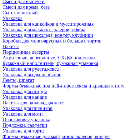
Смеси для выпечки
Смеси для крема, безе
Сыр творожный
Упаковка
Упаковка для капкейков и мусс.пирожных
Упаковка для макарон, эклеров,зефира
Упаковка для шоколада, конфет, клубники
Коробки для многоярусных и больших тортов
Пакеты
Порционные десерты
Акриловые, деревянные, ЛХДФ подложки
Бумажный наполнитель, бумажная упаковка
Упаковка для рулета,кекса
Упаковка для еды на вынос
Ленты, шпагат
Формы бумажные под пай-пирог,кексы и крышки к ним
Упаковка для пиццы
Упаковка для канапе
Пакеты для шоколада,конфет
Упаковка для пряников
Упаковка для моти
Пластиковая упаковка
Подложки, салфетки
Упаковка для торта
Формы бумажные для маффинов, эклеров, конфет