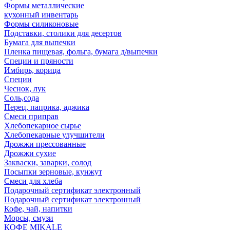
Формы металлические
кухонный инвентарь
Формы силиконовые
Подставки, столики для десертов
Бумага для выпечки
Пленка пищевая, фольга, бумага д/выпечки
Специи и пряности
Имбирь, корица
Специи
Чеснок, лук
Соль,сода
Перец, паприка, аджика
Смеси приправ
Хлебопекарное сырье
Хлебопекарные улучшители
Дрожжи прессованные
Дрожжи сухие
Закваски, заварки, солод
Посыпки зерновые, кунжут
Смеси для хлеба
Подарочный сертификат электронный
Подарочный сертификат электронный
Кофе, чай, напитки
Морсы, смузи
КОФЕ MIKALE