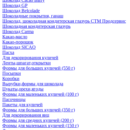
Шоколад Cacao Barry
Шоколад GP
Шоколад Belcolade
Шоколадные покрытия, ганаш
Шоколад, шоколадная кондитерская глазурь СТМ Продсервис
Шоколадная кондитерская глазурь
Шоколад Carma
Какао-масло
Какао-порошок
Шоколад SICAO
Пасха
Для декорирования куличей
Ленты,шпагат,открытки
Формы для больших куличей (550 г)
Посыпки
Коробки
Вырубки,формы для шоколада
Цукаты,орехи,ягоды
Формы для маленьких куличей (100 г)
Пасочницы
Пакеты для куличей
Формы для больших куличей (350 г)
Для декорирования яиц
Формы для средних куличей (200 г)
Формы для маленьких куличей (150 г)