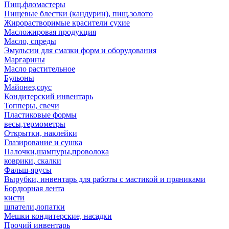
Пищ.фломастеры
Пищевые блестки (кандурин), пищ.золото
Жирорастворимые красители сухие
Масложировая продукция
Масло, спреды
Эмульсии для смазки форм и оборудования
Маргарины
Масло растительное
Бульоны
Майонез,соус
Кондитерский инвентарь
Топперы, свечи
Пластиковые формы
весы,термометры
Открытки, наклейки
Глазирование и сушка
Палочки,шампуры,проволока
коврики, скалки
Фальш-ярусы
Вырубки, инвентарь для работы с мастикой и пряниками
Бордюрная лента
кисти
шпатели,лопатки
Мешки кондитерские, насадки
Прочий инвентарь