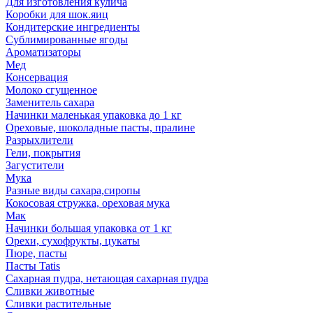
Для изготовления кулича
Коробки для шок.яиц
Кондитерские ингредиенты
Сублимированные ягоды
Ароматизаторы
Мед
Консервация
Молоко сгущенное
Заменитель сахара
Начинки маленькая упаковка до 1 кг
Ореховые, шоколадные пасты, пралине
Разрыхлители
Гели, покрытия
Загустители
Мука
Разные виды сахара,сиропы
Кокосовая стружка, ореховая мука
Мак
Начинки большая упаковка от 1 кг
Орехи, сухофрукты, цукаты
Пюре, пасты
Пасты Tatis
Сахарная пудра, нетающая сахарная пудра
Сливки животные
Сливки растительные