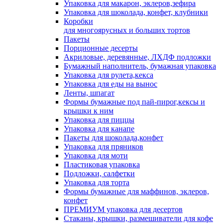
Упаковка для макарон, эклеров,зефира
Упаковка для шоколада, конфет, клубники
Коробки
для многоярусных и больших тортов
Пакеты
Порционные десерты
Акриловые, деревянные, ЛХДФ подложки
Бумажный наполнитель, бумажная упаковка
Упаковка для рулета,кекса
Упаковка для еды на вынос
Ленты, шпагат
Формы бумажные под пай-пирог,кексы и
крышки к ним
Упаковка для пиццы
Упаковка для канапе
Пакеты для шоколада,конфет
Упаковка для пряников
Упаковка для моти
Пластиковая упаковка
Подложки, салфетки
Упаковка для торта
Формы бумажные для маффинов, эклеров,
конфет
ПРЕМИУМ упаковка для десертов
Стаканы, крышки, размешиватели для кофе