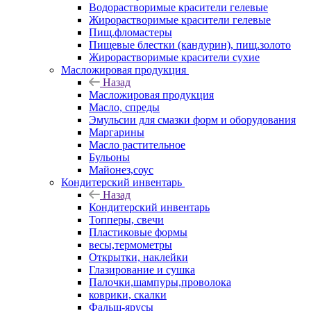
Водорастворимые красители гелевые
Жирорастворимые красители гелевые
Пищ.фломастеры
Пищевые блестки (кандурин), пищ.золото
Жирорастворимые красители сухие
Масложировая продукция
Назад
Масложировая продукция
Масло, спреды
Эмульсии для смазки форм и оборудования
Маргарины
Масло растительное
Бульоны
Майонез,соус
Кондитерский инвентарь
Назад
Кондитерский инвентарь
Топперы, свечи
Пластиковые формы
весы,термометры
Открытки, наклейки
Глазирование и сушка
Палочки,шампуры,проволока
коврики, скалки
Фальш-ярусы