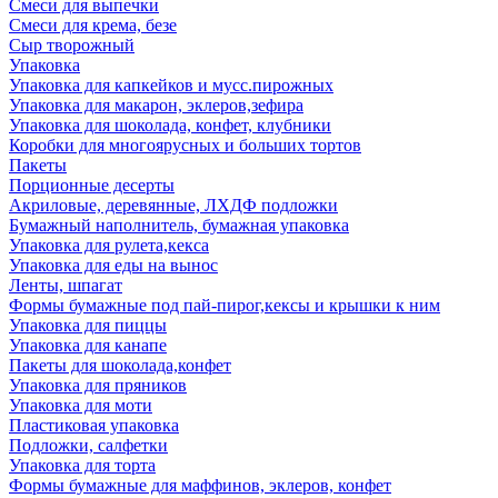
Смеси для выпечки
Смеси для крема, безе
Сыр творожный
Упаковка
Упаковка для капкейков и мусс.пирожных
Упаковка для макарон, эклеров,зефира
Упаковка для шоколада, конфет, клубники
Коробки для многоярусных и больших тортов
Пакеты
Порционные десерты
Акриловые, деревянные, ЛХДФ подложки
Бумажный наполнитель, бумажная упаковка
Упаковка для рулета,кекса
Упаковка для еды на вынос
Ленты, шпагат
Формы бумажные под пай-пирог,кексы и крышки к ним
Упаковка для пиццы
Упаковка для канапе
Пакеты для шоколада,конфет
Упаковка для пряников
Упаковка для моти
Пластиковая упаковка
Подложки, салфетки
Упаковка для торта
Формы бумажные для маффинов, эклеров, конфет