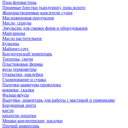
Пищ.фломастеры
Пищевые блестки (кандурин), пищ.золото
Жирорастворимые красители сухие
Масложировая продукция
Масло, спреды
Эмульсии для смазки форм и оборудования
Маргарины
Масло растительное
Бульоны
Майонез,соус
Кондитерский инвентарь
Топперы, свечи
Пластиковые формы
весы,термометры
Открытки, наклейки
Глазирование и сушка
Палочки,шампуры,проволока
коврики, скалки
Фальш-ярусы
Вырубки, инвентарь для работы с мастикой и пряниками
Бордюрная лента
кисти
шпатели,лопатки
Мешки кондитерские, насадки
Прочий инвентарь