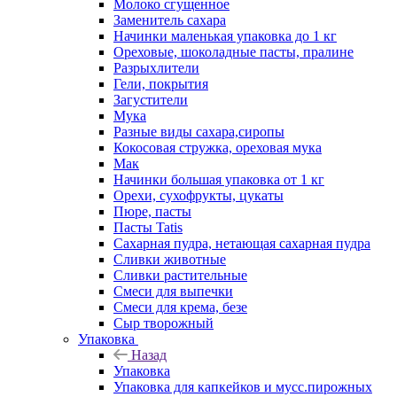
Молоко сгущенное
Заменитель сахара
Начинки маленькая упаковка до 1 кг
Ореховые, шоколадные пасты, пралине
Разрыхлители
Гели, покрытия
Загустители
Мука
Разные виды сахара,сиропы
Кокосовая стружка, ореховая мука
Мак
Начинки большая упаковка от 1 кг
Орехи, сухофрукты, цукаты
Пюре, пасты
Пасты Tatis
Сахарная пудра, нетающая сахарная пудра
Сливки животные
Сливки растительные
Смеси для выпечки
Смеси для крема, безе
Сыр творожный
Упаковка
Назад
Упаковка
Упаковка для капкейков и мусс.пирожных