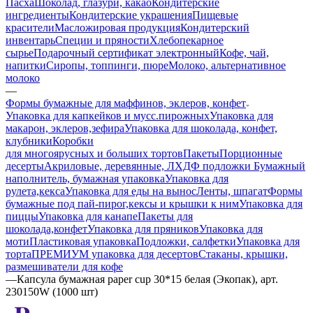
Пасха
Шоколад, глазури, какао
Кондитерские
ингредиенты
Кондитерские украшения
Пищевые
красители
Масложировая продукция
Кондитерский
инвентарь
Специи и пряности
Хлебопекарное
сырье
Подарочный сертификат электронный
Кофе, чай,
напитки
Сиропы, топпинги, пюре
Молоко, альтернативное
молоко
—
Формы бумажные для маффинов, эклеров, конфет
Упаковка для капкейков и мусс.пирожных
Упаковка для
макарон, эклеров,зефира
Упаковка для шоколада, конфет,
клубники
Коробки
для многоярусных и больших тортов
Пакеты
Порционные
десерты
Акриловые, деревянные, ЛХДФ подложки
Бумажный
наполнитель, бумажная упаковка
Упаковка для
рулета,кекса
Упаковка для еды на вынос
Ленты, шпагат
Формы
бумажные под пай-пирог,кексы и крышки к ним
Упаковка для
пиццы
Упаковка для канапе
Пакеты для
шоколада,конфет
Упаковка для пряников
Упаковка для
моти
Пластиковая упаковка
Подложки, салфетки
Упаковка для
торта
ПРЕМИУМ упаковка для десертов
Стаканы, крышки,
размешиватели для кофе
—
Капсула бумажная paper cup 30*15 белая (Экопак), арт.
230150W (1000 шт)