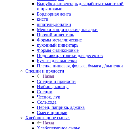
Вырубки, инвентарь для работы с мастикой
и пряниками
Бордюрная лента
кисти
шпатели,лопатки
Мешки кондитерские, насадки
Прочий инвентарь
Формы металлические
кухонный инвентарь
Формы силиконовые
Подставки, столики для десертов
Бумага для выпечки
Пленка пищевая, фольга, бумага д/выпечки
Специи и пряности
Назад
Специи и пряности
Имбирь, корица
Специи
Чеснок, лук
Соль,сода
Перец, паприка, аджика
Смеси приправ
Хлебопекарное сырье
Назад
Хлебопекарное сырье