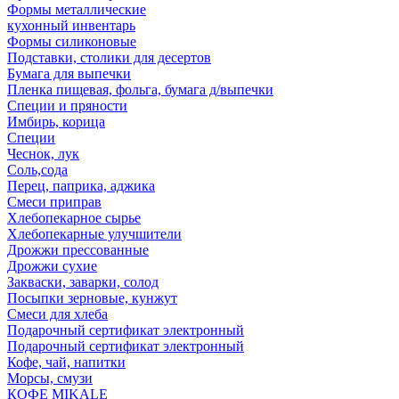
Формы металлические
кухонный инвентарь
Формы силиконовые
Подставки, столики для десертов
Бумага для выпечки
Пленка пищевая, фольга, бумага д/выпечки
Специи и пряности
Имбирь, корица
Специи
Чеснок, лук
Соль,сода
Перец, паприка, аджика
Смеси приправ
Хлебопекарное сырье
Хлебопекарные улучшители
Дрожжи прессованные
Дрожжи сухие
Закваски, заварки, солод
Посыпки зерновые, кунжут
Смеси для хлеба
Подарочный сертификат электронный
Подарочный сертификат электронный
Кофе, чай, напитки
Морсы, смузи
КОФЕ MIKALE