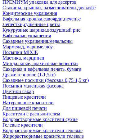
ПРЕМИУМ упаковка для десертов
Стаканы, крышки, размешиватели для кофе
Кондитерские украшения
Вафельная крошка,савоярди,печенье
Лепестки,сушенные цветы
Кукурузные шарики,воздушный рис
Вафельные украшения
Сахарные украшения,медальоны
Мармелад, маршмеллоу
Посыпки MIXIE
Мастика, марципан
Миндальные, арахисовые лепестки
Сахарная и вафельная печать, бумага
Драже зерновое (1-1,5кг)
Сахарные посыпки (фасовка 0,75-1,5 кг)
Посыпки маленькая фасовка
Цветной сахар
Пищевые красители
Натуральные красители
Для пищевой печати
Красители с распылителем
Водорастворимые красители сухие
Гелевые красители
Водорастворимые красители гелевые
Жирорастворимые красители гелевые