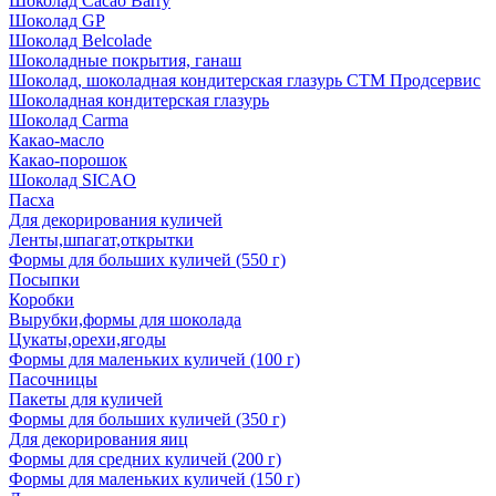
Шоколад Cacao Barry
Шоколад GP
Шоколад Belcolade
Шоколадные покрытия, ганаш
Шоколад, шоколадная кондитерская глазурь СТМ Продсервис
Шоколадная кондитерская глазурь
Шоколад Carma
Какао-масло
Какао-порошок
Шоколад SICAO
Пасха
Для декорирования куличей
Ленты,шпагат,открытки
Формы для больших куличей (550 г)
Посыпки
Коробки
Вырубки,формы для шоколада
Цукаты,орехи,ягоды
Формы для маленьких куличей (100 г)
Пасочницы
Пакеты для куличей
Формы для больших куличей (350 г)
Для декорирования яиц
Формы для средних куличей (200 г)
Формы для маленьких куличей (150 г)