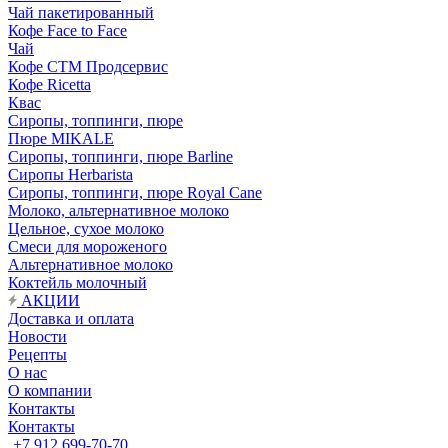
Чай пакетированный
Кофе Face to Face
Чай
Кофе СТМ Продсервис
Кофе Ricetta
Квас
Сиропы, топпинги, пюре
Пюре MIKALE
Сиропы, топпинги, пюре Barline
Сиропы Herbarista
Сиропы, топпинги, пюре Royal Cane
Молоко, альтернативное молоко
Цельное, сухое молоко
Смеси для мороженого
Альтернативное молоко
Коктейль молочный
АКЦИИ
Доставка и оплата
Новости
Рецепты
О нас
О компании
Контакты
Контакты
+7 912 699-70-70