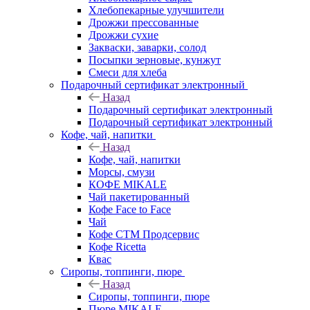
Хлебопекарные улучшители
Дрожжи прессованные
Дрожжи сухие
Закваски, заварки, солод
Посыпки зерновые, кунжут
Смеси для хлеба
Подарочный сертификат электронный
Назад
Подарочный сертификат электронный
Подарочный сертификат электронный
Кофе, чай, напитки
Назад
Кофе, чай, напитки
Морсы, смузи
КОФЕ MIKALE
Чай пакетированный
Кофе Face to Face
Чай
Кофе СТМ Продсервис
Кофе Ricetta
Квас
Сиропы, топпинги, пюре
Назад
Сиропы, топпинги, пюре
Пюре MIKALE