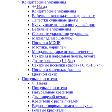
Кондитерские украшения
Назад
Кондитерские украшения
Вафельная крошка,савоярди,печенье
Лепестки,сушенные цветы
Кукурузные шарики,воздушный рис
Вафельные украшения
Сахарные украшения,медальоны
Мармелад, маршмеллоу
Посыпки MIXIE
Мастика, марципан
Миндальные, арахисовые лепестки
Сахарная и вафельная печать, бумага
Драже зерновое (1-1,5кг)
Сахарные посыпки (фасовка 0,75-1,5 кг)
Посыпки маленькая фасовка
Цветной сахар
Пищевые красители
Назад
Пищевые красители
Натуральные красители
Для пищевой печати
Красители с распылителем
Водорастворимые красители сухие
Гелевые красители