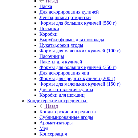
Назад
Пасха
Для декорирования куличей
Ленты,шпагат,открытки
Формы для больших куличей (550 г)
Посыпки
Коробки
Вырубки,формы для шоколада
Цукаты,орехи,ягоды
Формы для маленьких куличей (100 г)
Пасочницы
Пакеты для куличей
Формы для больших куличей (350 г)
Для декорирования яиц
Формы для средних куличей (200 г)
Формы для маленьких куличей (150 г)
Для изготовления кулича
Коробки для шок.яиц
Кондитерские ингредиенты
Назад
Кондитерские ингредиенты
Сублимированные ягоды
Ароматизаторы
Мед
Консервация