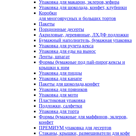
Упаковка для макарон, эклеров,зефира
Упаковка для шоколада, конфет, клубники
Коробки
для многоярусных и больших тортов
Пакеты
Порционные десерты
Акриловые, деревянные, ЛХДФ подложки
Бумажный наполнитель, бумажная упаковка
Упаковка для рулета,кекса
Упаковка для еды на вынос
Ленты, шпагат
Формы бумажные под пай-пирог,кексы и
крышки к ним
Упаковка для пиццы
Упаковка для канапе
Пакеты для шоколада,конфет
Упаковка для пряников
Упаковка для моти
Пластиковая упаковка
Подложки, салфетки
Упаковка для торта
Формы бумажные для маффинов, эклеров,
конфет
ПРЕМИУМ упаковка для десертов
Стаканы, крышки, размешиватели для кофе