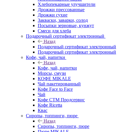
Хлебопекарные улучшители
Дрожжи прессованные
Дрожжи сухие
Закваски, заварки, солод
Посыпки зерновые, кунжут
Смеси для хлеба
Подарочный сертификат электронный
Назад
Подарочный сертификат электронный
Подарочный сертификат электронный
Кофе, чай, напитки
Назад
Кофе, чай, напитки
Морсы, смузи
КОФЕ MIKALE
Чай пакетированный
Кофе Face to Face
Чай
Кофе СТМ Продсервис
Кофе Ricetta
Квас
Сиропы, топпинги, пюре
Назад
Сиропы, топпинги, пюре
Пюре MIKALE