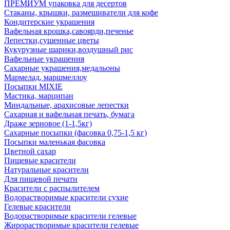
ПРЕМИУМ упаковка для десертов
Стаканы, крышки, размешиватели для кофе
Кондитерские украшения
Вафельная крошка,савоярди,печенье
Лепестки,сушенные цветы
Кукурузные шарики,воздушный рис
Вафельные украшения
Сахарные украшения,медальоны
Мармелад, маршмеллоу
Посыпки MIXIE
Мастика, марципан
Миндальные, арахисовые лепестки
Сахарная и вафельная печать, бумага
Драже зерновое (1-1,5кг)
Сахарные посыпки (фасовка 0,75-1,5 кг)
Посыпки маленькая фасовка
Цветной сахар
Пищевые красители
Натуральные красители
Для пищевой печати
Красители с распылителем
Водорастворимые красители сухие
Гелевые красители
Водорастворимые красители гелевые
Жирорастворимые красители гелевые