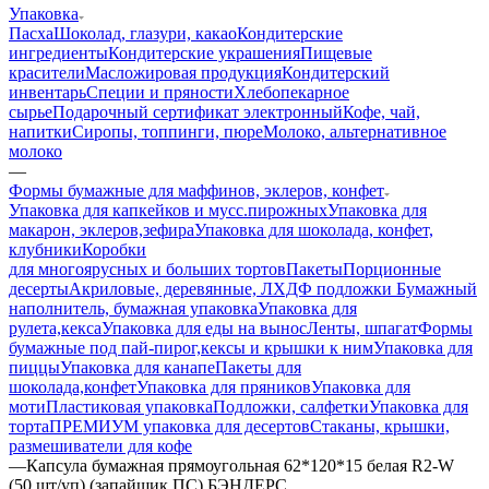
Упаковка
Пасха
Шоколад, глазури, какао
Кондитерские
ингредиенты
Кондитерские украшения
Пищевые
красители
Масложировая продукция
Кондитерский
инвентарь
Специи и пряности
Хлебопекарное
сырье
Подарочный сертификат электронный
Кофе, чай,
напитки
Сиропы, топпинги, пюре
Молоко, альтернативное
молоко
—
Формы бумажные для маффинов, эклеров, конфет
Упаковка для капкейков и мусс.пирожных
Упаковка для
макарон, эклеров,зефира
Упаковка для шоколада, конфет,
клубники
Коробки
для многоярусных и больших тортов
Пакеты
Порционные
десерты
Акриловые, деревянные, ЛХДФ подложки
Бумажный
наполнитель, бумажная упаковка
Упаковка для
рулета,кекса
Упаковка для еды на вынос
Ленты, шпагат
Формы
бумажные под пай-пирог,кексы и крышки к ним
Упаковка для
пиццы
Упаковка для канапе
Пакеты для
шоколада,конфет
Упаковка для пряников
Упаковка для
моти
Пластиковая упаковка
Подложки, салфетки
Упаковка для
торта
ПРЕМИУМ упаковка для десертов
Стаканы, крышки,
размешиватели для кофе
—
Капсула бумажная прямоугольная 62*120*15 белая R2-W
(50 шт/уп) (запайщик ПС) БЭНДЕРС