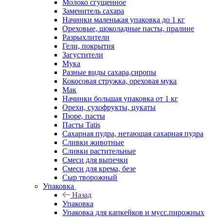
Молоко сгущенное
Заменитель сахара
Начинки маленькая упаковка до 1 кг
Ореховые, шоколадные пасты, пралине
Разрыхлители
Гели, покрытия
Загустители
Мука
Разные виды сахара,сиропы
Кокосовая стружка, ореховая мука
Мак
Начинки большая упаковка от 1 кг
Орехи, сухофрукты, цукаты
Пюре, пасты
Пасты Tatis
Сахарная пудра, нетающая сахарная пудра
Сливки животные
Сливки растительные
Смеси для выпечки
Смеси для крема, безе
Сыр творожный
Упаковка
Назад
Упаковка
Упаковка для капкейков и мусс.пирожных