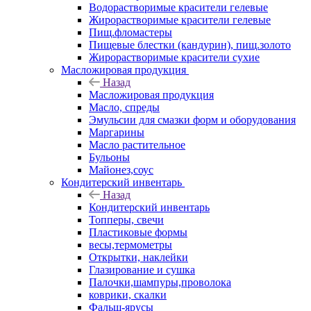
Водорастворимые красители гелевые
Жирорастворимые красители гелевые
Пищ.фломастеры
Пищевые блестки (кандурин), пищ.золото
Жирорастворимые красители сухие
Масложировая продукция
Назад
Масложировая продукция
Масло, спреды
Эмульсии для смазки форм и оборудования
Маргарины
Масло растительное
Бульоны
Майонез,соус
Кондитерский инвентарь
Назад
Кондитерский инвентарь
Топперы, свечи
Пластиковые формы
весы,термометры
Открытки, наклейки
Глазирование и сушка
Палочки,шампуры,проволока
коврики, скалки
Фальш-ярусы