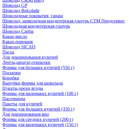
Шоколад Cacao Barry
Шоколад GP
Шоколад Belcolade
Шоколадные покрытия, ганаш
Шоколад, шоколадная кондитерская глазурь СТМ Продсервис
Шоколадная кондитерская глазурь
Шоколад Carma
Какао-масло
Какао-порошок
Шоколад SICAO
Пасха
Для декорирования куличей
Ленты,шпагат,открытки
Формы для больших куличей (550 г)
Посыпки
Коробки
Вырубки,формы для шоколада
Цукаты,орехи,ягоды
Формы для маленьких куличей (100 г)
Пасочницы
Пакеты для куличей
Формы для больших куличей (350 г)
Для декорирования яиц
Формы для средних куличей (200 г)
Формы для маленьких куличей (150 г)