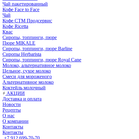
Чай пакетированный
Кофе Face to Face
Чай
Кофе СТМ Продсервис
Кофе Ricetta
Квас
Сиропы, топпинги, пюре
Пюре MIKALE
Сиропы, топпинги, пюре Barline
Сиропы Herbarista
Сиропы, топпинги, пюре Royal Cane
Молоко, альтернативное молоко
Цельное, сухое молоко
Смеси для мороженого
Альтернативное молоко
Коктейль молочный
АКЦИИ
Доставка и оплата
Новости
Рецепты
О нас
О компании
Контакты
Контакты
+7 912 699-70-70