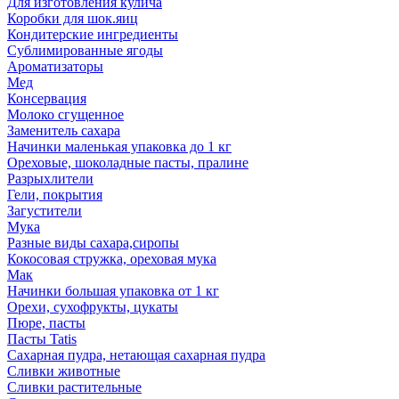
Для изготовления кулича
Коробки для шок.яиц
Кондитерские ингредиенты
Сублимированные ягоды
Ароматизаторы
Мед
Консервация
Молоко сгущенное
Заменитель сахара
Начинки маленькая упаковка до 1 кг
Ореховые, шоколадные пасты, пралине
Разрыхлители
Гели, покрытия
Загустители
Мука
Разные виды сахара,сиропы
Кокосовая стружка, ореховая мука
Мак
Начинки большая упаковка от 1 кг
Орехи, сухофрукты, цукаты
Пюре, пасты
Пасты Tatis
Сахарная пудра, нетающая сахарная пудра
Сливки животные
Сливки растительные