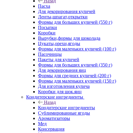
Назад
Пасха
Для декорирования куличей
Ленты,шпагат,открытки
Формы для больших куличей (550 г)
Посыпки
Коробки
Вырубки,формы для шоколада
Цукаты,орехи,ягоды
Формы для маленьких куличей (100 г)
Пасочницы
Пакеты для куличей
Формы для больших куличей (350 г)
Для декорирования яиц
Формы для средних куличей (200 г)
Формы для маленьких куличей (150 г)
Для изготовления кулича
Коробки для шок.яиц
Кондитерские ингредиенты
Назад
Кондитерские ингредиенты
Сублимированные ягоды
Ароматизаторы
Мед
Консервация