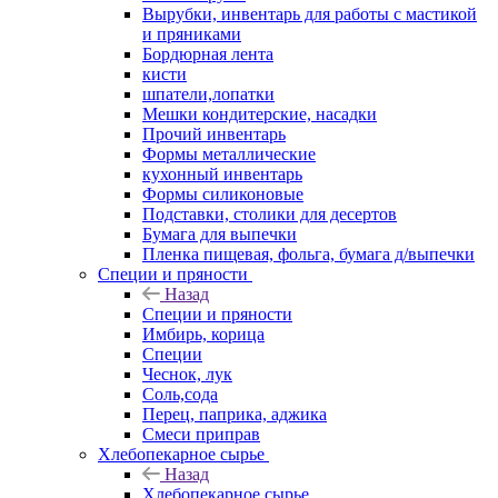
Вырубки, инвентарь для работы с мастикой
и пряниками
Бордюрная лента
кисти
шпатели,лопатки
Мешки кондитерские, насадки
Прочий инвентарь
Формы металлические
кухонный инвентарь
Формы силиконовые
Подставки, столики для десертов
Бумага для выпечки
Пленка пищевая, фольга, бумага д/выпечки
Специи и пряности
Назад
Специи и пряности
Имбирь, корица
Специи
Чеснок, лук
Соль,сода
Перец, паприка, аджика
Смеси приправ
Хлебопекарное сырье
Назад
Хлебопекарное сырье