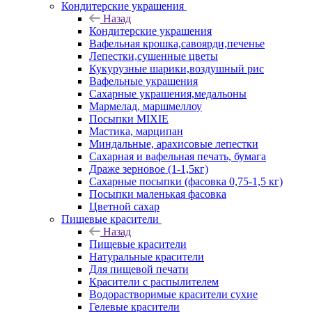
Кондитерские украшения
Назад
Кондитерские украшения
Вафельная крошка,савоярди,печенье
Лепестки,сушенные цветы
Кукурузные шарики,воздушный рис
Вафельные украшения
Сахарные украшения,медальоны
Мармелад, маршмеллоу
Посыпки MIXIE
Мастика, марципан
Миндальные, арахисовые лепестки
Сахарная и вафельная печать, бумага
Драже зерновое (1-1,5кг)
Сахарные посыпки (фасовка 0,75-1,5 кг)
Посыпки маленькая фасовка
Цветной сахар
Пищевые красители
Назад
Пищевые красители
Натуральные красители
Для пищевой печати
Красители с распылителем
Водорастворимые красители сухие
Гелевые красители