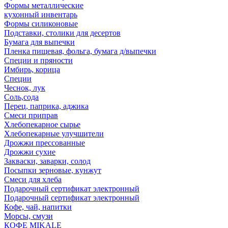
Формы металлические
кухонный инвентарь
Формы силиконовые
Подставки, столики для десертов
Бумага для выпечки
Пленка пищевая, фольга, бумага д/выпечки
Специи и пряности
Имбирь, корица
Специи
Чеснок, лук
Соль,сода
Перец, паприка, аджика
Смеси приправ
Хлебопекарное сырье
Хлебопекарные улучшители
Дрожжи прессованные
Дрожжи сухие
Закваски, заварки, солод
Посыпки зерновые, кунжут
Смеси для хлеба
Подарочный сертификат электронный
Подарочный сертификат электронный
Кофе, чай, напитки
Морсы, смузи
КОФЕ MIKALE