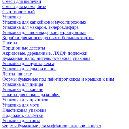
Смеси для выпечки
Смеси для крема, безе
Сыр творожный
Упаковка
Упаковка для капкейков и мусс.пирожных
Упаковка для макарон, эклеров,зефира
Упаковка для шоколада, конфет, клубники
Коробки для многоярусных и больших тортов
Пакеты
Порционные десерты
Акриловые, деревянные, ЛХДФ подложки
Бумажный наполнитель, бумажная упаковка
Упаковка для рулета,кекса
Упаковка для еды на вынос
Ленты, шпагат
Формы бумажные под пай-пирог,кексы и крышки к ним
Упаковка для пиццы
Упаковка для канапе
Пакеты для шоколада,конфет
Упаковка для пряников
Упаковка для моти
Пластиковая упаковка
Подложки, салфетки
Упаковка для торта
Формы бумажные для маффинов, эклеров, конфет