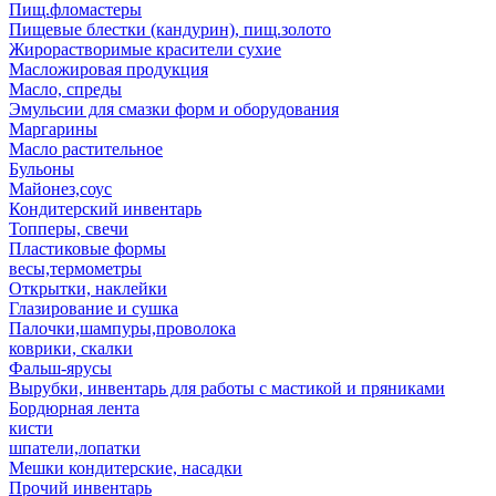
Пищ.фломастеры
Пищевые блестки (кандурин), пищ.золото
Жирорастворимые красители сухие
Масложировая продукция
Масло, спреды
Эмульсии для смазки форм и оборудования
Маргарины
Масло растительное
Бульоны
Майонез,соус
Кондитерский инвентарь
Топперы, свечи
Пластиковые формы
весы,термометры
Открытки, наклейки
Глазирование и сушка
Палочки,шампуры,проволока
коврики, скалки
Фальш-ярусы
Вырубки, инвентарь для работы с мастикой и пряниками
Бордюрная лента
кисти
шпатели,лопатки
Мешки кондитерские, насадки
Прочий инвентарь