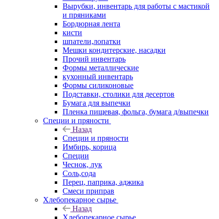
Вырубки, инвентарь для работы с мастикой
и пряниками
Бордюрная лента
кисти
шпатели,лопатки
Мешки кондитерские, насадки
Прочий инвентарь
Формы металлические
кухонный инвентарь
Формы силиконовые
Подставки, столики для десертов
Бумага для выпечки
Пленка пищевая, фольга, бумага д/выпечки
Специи и пряности
Назад
Специи и пряности
Имбирь, корица
Специи
Чеснок, лук
Соль,сода
Перец, паприка, аджика
Смеси приправ
Хлебопекарное сырье
Назад
Хлебопекарное сырье