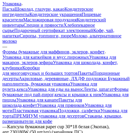
Упаковка
Пасха
Шоколад, глазури, какао
Кондитерские
ингредиенты
Кондитерские украшения
Пищевые
красители
Масложировая продукция
Кондитерский
инвентарь
Специи и пряности
Хлебопекарное
сырье
Подарочный сертификат электронный
Кофе, чай,
напитки
Сиропы, топпинги, пюре
Молоко, альтернативное
молоко
—
Формы бумажные для маффинов, эклеров, конфет
Упаковка для капкейков и мусс.пирожных
Упаковка для
макарон, эклеров,зефира
Упаковка для шоколада, конфет,
клубники
Коробки
для многоярусных и больших тортов
Пакеты
Порционные
десерты
Акриловые, деревянные, ЛХДФ подложки
Бумажный
наполнитель, бумажная упаковка
Упаковка для
рулета,кекса
Упаковка для еды на вынос
Ленты, шпагат
Формы
бумажные под пай-пирог,кексы и крышки к ним
Упаковка для
пиццы
Упаковка для канапе
Пакеты для
шоколада,конфет
Упаковка для пряников
Упаковка для
моти
Пластиковая упаковка
Подложки, салфетки
Упаковка для
торта
ПРЕМИУМ упаковка для десертов
Стаканы, крышки,
размешиватели для кофе
—
Капсула бумажная paper cup 30*18 белая (Экопак),
арт.230180W (50 шт/уп) (запайщик ПС)