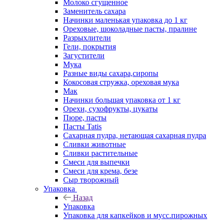
Молоко сгущенное
Заменитель сахара
Начинки маленькая упаковка до 1 кг
Ореховые, шоколадные пасты, пралине
Разрыхлители
Гели, покрытия
Загустители
Мука
Разные виды сахара,сиропы
Кокосовая стружка, ореховая мука
Мак
Начинки большая упаковка от 1 кг
Орехи, сухофрукты, цукаты
Пюре, пасты
Пасты Tatis
Сахарная пудра, нетающая сахарная пудра
Сливки животные
Сливки растительные
Смеси для выпечки
Смеси для крема, безе
Сыр творожный
Упаковка
Назад
Упаковка
Упаковка для капкейков и мусс.пирожных