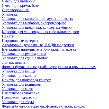
Смеси для выпечки
Смеси для крема, безе
Сыр творожный
Упаковка
Упаковка для капкейков и мусс.пирожных
Упаковка для макарон, эклеров,зефира
Упаковка для шоколада, конфет, клубники
Коробки для многоярусных и больших тортов
Пакеты
Порционные десерты
Акриловые, деревянные, ЛХДФ подложки
Бумажный наполнитель, бумажная упаковка
Упаковка для рулета,кекса
Упаковка для еды на вынос
Ленты, шпагат
Формы бумажные под пай-пирог,кексы и крышки к ним
Упаковка для пиццы
Упаковка для канапе
Пакеты для шоколада,конфет
Упаковка для пряников
Упаковка для моти
Пластиковая упаковка
Подложки, салфетки
Упаковка для торта
Формы бумажные для маффинов, эклеров, конфет