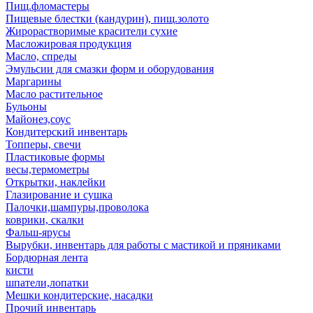
Пищ.фломастеры
Пищевые блестки (кандурин), пищ.золото
Жирорастворимые красители сухие
Масложировая продукция
Масло, спреды
Эмульсии для смазки форм и оборудования
Маргарины
Масло растительное
Бульоны
Майонез,соус
Кондитерский инвентарь
Топперы, свечи
Пластиковые формы
весы,термометры
Открытки, наклейки
Глазирование и сушка
Палочки,шампуры,проволока
коврики, скалки
Фальш-ярусы
Вырубки, инвентарь для работы с мастикой и пряниками
Бордюрная лента
кисти
шпатели,лопатки
Мешки кондитерские, насадки
Прочий инвентарь