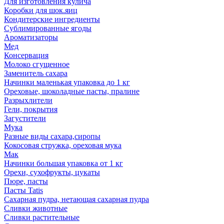
Для изготовления кулича
Коробки для шок.яиц
Кондитерские ингредиенты
Сублимированные ягоды
Ароматизаторы
Мед
Консервация
Молоко сгущенное
Заменитель сахара
Начинки маленькая упаковка до 1 кг
Ореховые, шоколадные пасты, пралине
Разрыхлители
Гели, покрытия
Загустители
Мука
Разные виды сахара,сиропы
Кокосовая стружка, ореховая мука
Мак
Начинки большая упаковка от 1 кг
Орехи, сухофрукты, цукаты
Пюре, пасты
Пасты Tatis
Сахарная пудра, нетающая сахарная пудра
Сливки животные
Сливки растительные