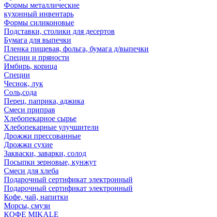
Формы металлические
кухонный инвентарь
Формы силиконовые
Подставки, столики для десертов
Бумага для выпечки
Пленка пищевая, фольга, бумага д/выпечки
Специи и пряности
Имбирь, корица
Специи
Чеснок, лук
Соль,сода
Перец, паприка, аджика
Смеси приправ
Хлебопекарное сырье
Хлебопекарные улучшители
Дрожжи прессованные
Дрожжи сухие
Закваски, заварки, солод
Посыпки зерновые, кунжут
Смеси для хлеба
Подарочный сертификат электронный
Подарочный сертификат электронный
Кофе, чай, напитки
Морсы, смузи
КОФЕ MIKALE