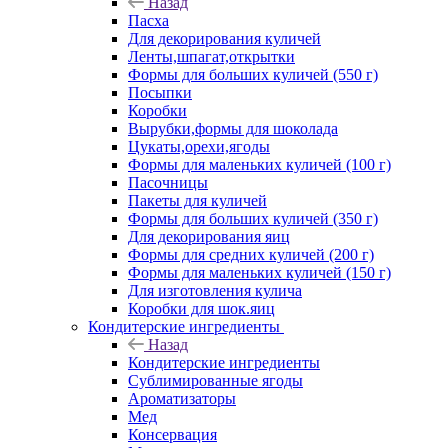
Назад
Пасха
Для декорирования куличей
Ленты,шпагат,открытки
Формы для больших куличей (550 г)
Посыпки
Коробки
Вырубки,формы для шоколада
Цукаты,орехи,ягоды
Формы для маленьких куличей (100 г)
Пасочницы
Пакеты для куличей
Формы для больших куличей (350 г)
Для декорирования яиц
Формы для средних куличей (200 г)
Формы для маленьких куличей (150 г)
Для изготовления кулича
Коробки для шок.яиц
Кондитерские ингредиенты
Назад
Кондитерские ингредиенты
Сублимированные ягоды
Ароматизаторы
Мед
Консервация