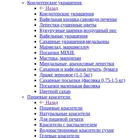
Кондитерские украшения
Назад
Кондитерские украшения
Вафельная крошка,савоярди,печенье
Лепестки,сушенные цветы
Кукурузные шарики,воздушный рис
Вафельные украшения
Сахарные украшения,медальоны
Мармелад, маршмеллоу
Посыпки MIXIE
Мастика, марципан
Миндальные, арахисовые лепестки
Сахарная и вафельная печать, бумага
Драже зерновое (1-1,5кг)
Сахарные посыпки (фасовка 0,75-1,5 кг)
Посыпки маленькая фасовка
Цветной сахар
Пищевые красители
Назад
Пищевые красители
Натуральные красители
Для пищевой печати
Красители с распылителем
Водорастворимые красители сухие
Гелевые красители