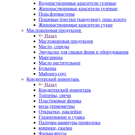
Водорастворимые красители гелевые
Жирорастворимые красители гелевые
Пищ.фломастеры
Пищевые блестки (кандурин), пищ.золото
Жирорастворимые красители сухие
Масложировая продукция
Назад
Масложировая продукция
Масло, спреды
Эмульсии для смазки форм и оборудования
Маргарины
Масло растительное
Бульоны
Майонез,соус
Кондитерский инвентарь
Назад
Кондитерский инвентарь
Топперы, свечи
Пластиковые формы
весы,термометры
Открытки, наклейки
Глазирование и сушка
Палочки,шампуры,проволока
коврики, скалки
Фальш-ярусы