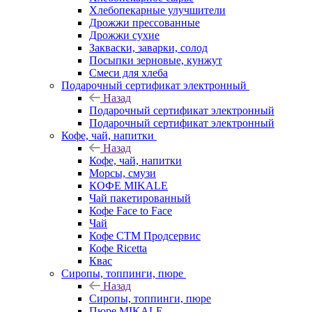
Хлебопекарные улучшители
Дрожжи прессованные
Дрожжи сухие
Закваски, заварки, солод
Посыпки зерновые, кунжут
Смеси для хлеба
Подарочный сертификат электронный
Назад
Подарочный сертификат электронный
Подарочный сертификат электронный
Кофе, чай, напитки
Назад
Кофе, чай, напитки
Морсы, смузи
КОФЕ MIKALE
Чай пакетированный
Кофе Face to Face
Чай
Кофе СТМ Продсервис
Кофе Ricetta
Квас
Сиропы, топпинги, пюре
Назад
Сиропы, топпинги, пюре
Пюре MIKALE