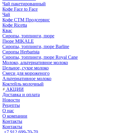
Чай пакетированный
Кофе Face to Face
Чай
Кофе СТМ Продсервис
Кофе Ricetta
Квас
Сиропы, топпинги, пюре
Пюре MIKALE
Сиропы, топпинги, пюре Barline
Сиропы Herbarista
Сиропы, топпинги, пюре Royal Cane
Молоко, альтернативное молоко
Цельное, сухое молоко
Смеси для мороженого
Альтернативное молоко
Коктейль молочный
АКЦИИ
Доставка и оплата
Новости
Рецепты
О нас
О компании
Контакты
Контакты
+7 912 699-70-70