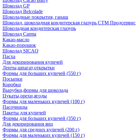
Шоколад Cacao Barry
Шоколад GP
Шоколад Belcolade
Шоколадные покрытия, ганаш
Шоколад, шоколадная кондитерская глазурь СТМ Продсервис
Шоколадная кондитерская глазурь
Шоколад Carma
Какао-масло
Какао-порошок
Шоколад SICAO
Пасха
Для декорирования куличей
Ленты,шпагат,открытки
Формы для больших куличей (550 г)
Посыпки
Коробки
Вырубки,формы для шоколада
Цукаты,орехи,ягоды
Формы для маленьких куличей (100 г)
Пасочницы
Пакеты для куличей
Формы для больших куличей (350 г)
Для декорирования яиц
Формы для средних куличей (200 г)
Формы для маленьких куличей (150 г)