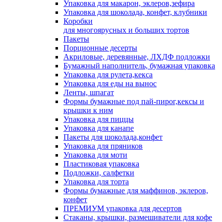
Упаковка для макарон, эклеров,зефира
Упаковка для шоколада, конфет, клубники
Коробки
для многоярусных и больших тортов
Пакеты
Порционные десерты
Акриловые, деревянные, ЛХДФ подложки
Бумажный наполнитель, бумажная упаковка
Упаковка для рулета,кекса
Упаковка для еды на вынос
Ленты, шпагат
Формы бумажные под пай-пирог,кексы и
крышки к ним
Упаковка для пиццы
Упаковка для канапе
Пакеты для шоколада,конфет
Упаковка для пряников
Упаковка для моти
Пластиковая упаковка
Подложки, салфетки
Упаковка для торта
Формы бумажные для маффинов, эклеров,
конфет
ПРЕМИУМ упаковка для десертов
Стаканы, крышки, размешиватели для кофе