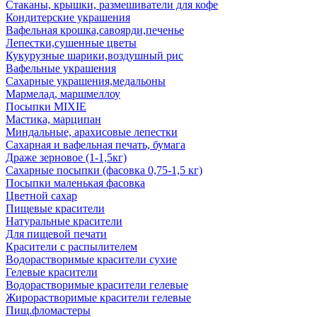
Стаканы, крышки, размешиватели для кофе
Кондитерские украшения
Вафельная крошка,савоярди,печенье
Лепестки,сушенные цветы
Кукурузные шарики,воздушный рис
Вафельные украшения
Сахарные украшения,медальоны
Мармелад, маршмеллоу
Посыпки MIXIE
Мастика, марципан
Миндальные, арахисовые лепестки
Сахарная и вафельная печать, бумага
Драже зерновое (1-1,5кг)
Сахарные посыпки (фасовка 0,75-1,5 кг)
Посыпки маленькая фасовка
Цветной сахар
Пищевые красители
Натуральные красители
Для пищевой печати
Красители с распылителем
Водорастворимые красители сухие
Гелевые красители
Водорастворимые красители гелевые
Жирорастворимые красители гелевые
Пищ.фломастеры