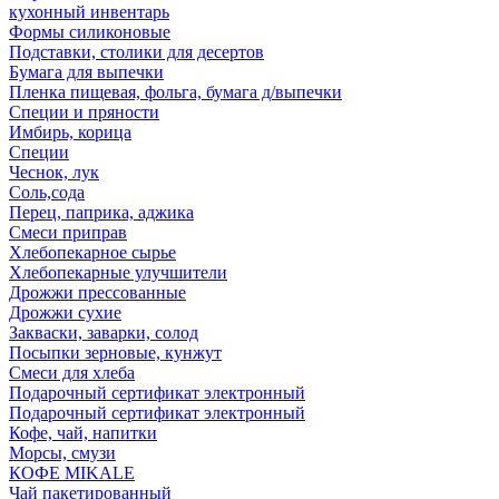
кухонный инвентарь
Формы силиконовые
Подставки, столики для десертов
Бумага для выпечки
Пленка пищевая, фольга, бумага д/выпечки
Специи и пряности
Имбирь, корица
Специи
Чеснок, лук
Соль,сода
Перец, паприка, аджика
Смеси приправ
Хлебопекарное сырье
Хлебопекарные улучшители
Дрожжи прессованные
Дрожжи сухие
Закваски, заварки, солод
Посыпки зерновые, кунжут
Смеси для хлеба
Подарочный сертификат электронный
Подарочный сертификат электронный
Кофе, чай, напитки
Морсы, смузи
КОФЕ MIKALE
Чай пакетированный