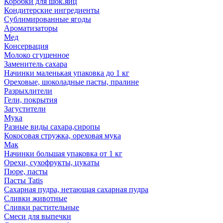
Коробки для шок.яиц
Кондитерские ингредиенты
Сублимированные ягоды
Ароматизаторы
Мед
Консервация
Молоко сгущенное
Заменитель сахара
Начинки маленькая упаковка до 1 кг
Ореховые, шоколадные пасты, пралине
Разрыхлители
Гели, покрытия
Загустители
Мука
Разные виды сахара,сиропы
Кокосовая стружка, ореховая мука
Мак
Начинки большая упаковка от 1 кг
Орехи, сухофрукты, цукаты
Пюре, пасты
Пасты Tatis
Сахарная пудра, нетающая сахарная пудра
Сливки животные
Сливки растительные
Смеси для выпечки