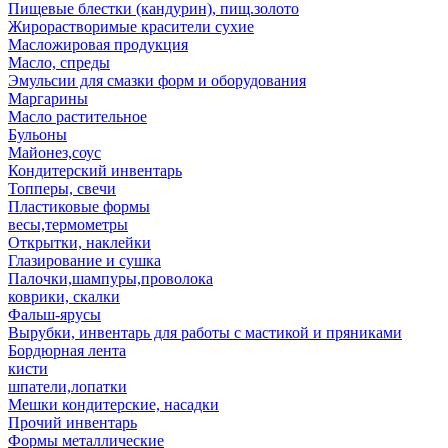
Пищевые блестки (кандурин), пищ.золото
Жирорастворимые красители сухие
Масложировая продукция
Масло, спреды
Эмульсии для смазки форм и оборудования
Маргарины
Масло растительное
Бульоны
Майонез,соус
Кондитерский инвентарь
Топперы, свечи
Пластиковые формы
весы,термометры
Открытки, наклейки
Глазирование и сушка
Палочки,шампуры,проволока
коврики, скалки
Фальш-ярусы
Вырубки, инвентарь для работы с мастикой и пряниками
Бордюрная лента
кисти
шпатели,лопатки
Мешки кондитерские, насадки
Прочий инвентарь
Формы металлические