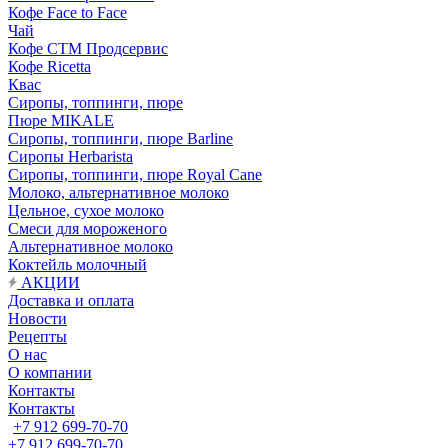
Кофе Face to Face
Чай
Кофе СТМ Продсервис
Кофе Ricetta
Квас
Сиропы, топпинги, пюре
Пюре MIKALE
Сиропы, топпинги, пюре Barline
Сиропы Herbarista
Сиропы, топпинги, пюре Royal Cane
Молоко, альтернативное молоко
Цельное, сухое молоко
Смеси для мороженого
Альтернативное молоко
Коктейль молочный
АКЦИИ
Доставка и оплата
Новости
Рецепты
О нас
О компании
Контакты
Контакты
+7 912 699-70-70
+7 912 699-70-70