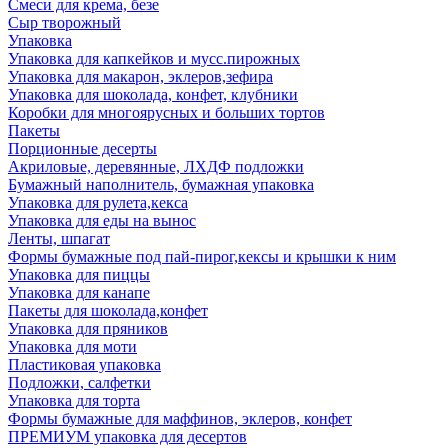
Смеси для крема, безе
Сыр творожный
Упаковка
Упаковка для капкейков и мусс.пирожных
Упаковка для макарон, эклеров,зефира
Упаковка для шоколада, конфет, клубники
Коробки для многоярусных и больших тортов
Пакеты
Порционные десерты
Акриловые, деревянные, ЛХДФ подложки
Бумажный наполнитель, бумажная упаковка
Упаковка для рулета,кекса
Упаковка для еды на вынос
Ленты, шпагат
Формы бумажные под пай-пирог,кексы и крышки к ним
Упаковка для пиццы
Упаковка для канапе
Пакеты для шоколада,конфет
Упаковка для пряников
Упаковка для моти
Пластиковая упаковка
Подложки, салфетки
Упаковка для торта
Формы бумажные для маффинов, эклеров, конфет
ПРЕМИУМ упаковка для десертов