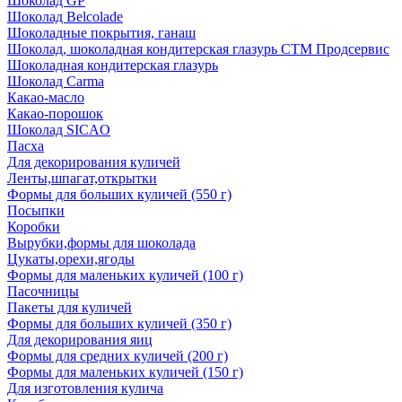
Шоколад GP
Шоколад Belcolade
Шоколадные покрытия, ганаш
Шоколад, шоколадная кондитерская глазурь СТМ Продсервис
Шоколадная кондитерская глазурь
Шоколад Carma
Какао-масло
Какао-порошок
Шоколад SICAO
Пасха
Для декорирования куличей
Ленты,шпагат,открытки
Формы для больших куличей (550 г)
Посыпки
Коробки
Вырубки,формы для шоколада
Цукаты,орехи,ягоды
Формы для маленьких куличей (100 г)
Пасочницы
Пакеты для куличей
Формы для больших куличей (350 г)
Для декорирования яиц
Формы для средних куличей (200 г)
Формы для маленьких куличей (150 г)
Для изготовления кулича