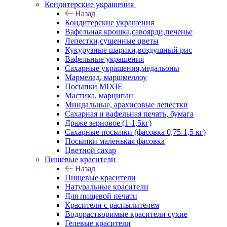
Кондитерские украшения
Назад
Кондитерские украшения
Вафельная крошка,савоярди,печенье
Лепестки,сушенные цветы
Кукурузные шарики,воздушный рис
Вафельные украшения
Сахарные украшения,медальоны
Мармелад, маршмеллоу
Посыпки MIXIE
Мастика, марципан
Миндальные, арахисовые лепестки
Сахарная и вафельная печать, бумага
Драже зерновое (1-1,5кг)
Сахарные посыпки (фасовка 0,75-1,5 кг)
Посыпки маленькая фасовка
Цветной сахар
Пищевые красители
Назад
Пищевые красители
Натуральные красители
Для пищевой печати
Красители с распылителем
Водорастворимые красители сухие
Гелевые красители