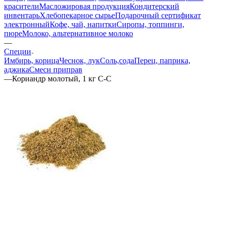
красители
Масложировая продукция
Кондитерский
инвентарь
Хлебопекарное сырье
Подарочный сертификат
электронный
Кофе, чай, напитки
Сиропы, топпинги,
пюре
Молоко, альтернативное молоко
—
Специи
Имбирь, корица
Чеснок, лук
Соль,сода
Перец, паприка,
аджика
Смеси приправ
—
Кориандр молотый, 1 кг С-С