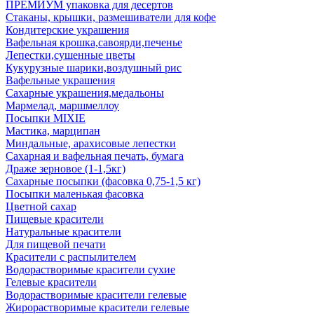
ПРЕМИУМ упаковка для десертов
Стаканы, крышки, размешиватели для кофе
Кондитерские украшения
Вафельная крошка,савоярди,печенье
Лепестки,сушенные цветы
Кукурузные шарики,воздушный рис
Вафельные украшения
Сахарные украшения,медальоны
Мармелад, маршмеллоу
Посыпки MIXIE
Мастика, марципан
Миндальные, арахисовые лепестки
Сахарная и вафельная печать, бумага
Драже зерновое (1-1,5кг)
Сахарные посыпки (фасовка 0,75-1,5 кг)
Посыпки маленькая фасовка
Цветной сахар
Пищевые красители
Натуральные красители
Для пищевой печати
Красители с распылителем
Водорастворимые красители сухие
Гелевые красители
Водорастворимые красители гелевые
Жирорастворимые красители гелевые