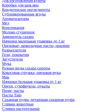
Для изготовления кулича
Коробки для шок.яиц
Кондитерские ингредиенты
Сублимированные ягоды
Ароматизаторы
Мед
Консервация
Молоко сгущенное
Заменитель сахара
Начинки маленькая упаковка до 1 кг
Ореховые, шоколадные пасты, пралине
Разрыхлители
Гели, покрытия
Загустители
Мука
Разные виды сахара,сиропы
Кокосовая стружка, ореховая мука
Мак
Начинки большая упаковка от 1 кг
Орехи, сухофрукты, цукаты
Пюре, пасты
Пасты Tatis
Сахарная пудра, нетающая сахарная пудра
Сливки животные
Сливки растительные