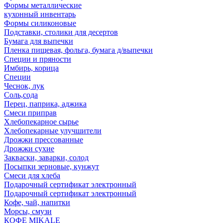
Формы металлические
кухонный инвентарь
Формы силиконовые
Подставки, столики для десертов
Бумага для выпечки
Пленка пищевая, фольга, бумага д/выпечки
Специи и пряности
Имбирь, корица
Специи
Чеснок, лук
Соль,сода
Перец, паприка, аджика
Смеси приправ
Хлебопекарное сырье
Хлебопекарные улучшители
Дрожжи прессованные
Дрожжи сухие
Закваски, заварки, солод
Посыпки зерновые, кунжут
Смеси для хлеба
Подарочный сертификат электронный
Подарочный сертификат электронный
Кофе, чай, напитки
Морсы, смузи
КОФЕ MIKALE