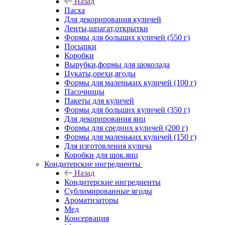
Назад
Пасха
Для декорирования куличей
Ленты,шпагат,открытки
Формы для больших куличей (550 г)
Посыпки
Коробки
Вырубки,формы для шоколада
Цукаты,орехи,ягоды
Формы для маленьких куличей (100 г)
Пасочницы
Пакеты для куличей
Формы для больших куличей (350 г)
Для декорирования яиц
Формы для средних куличей (200 г)
Формы для маленьких куличей (150 г)
Для изготовления кулича
Коробки для шок.яиц
Кондитерские ингредиенты
Назад
Кондитерские ингредиенты
Сублимированные ягоды
Ароматизаторы
Мед
Консервация