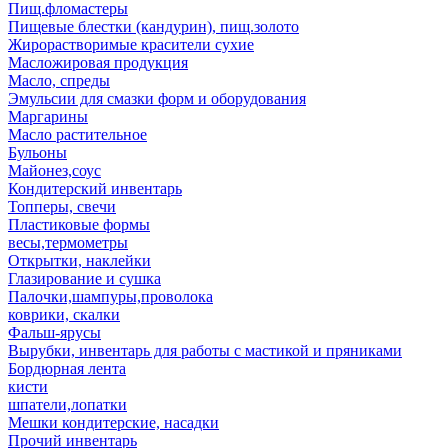
Пищ.фломастеры
Пищевые блестки (кандурин), пищ.золото
Жирорастворимые красители сухие
Масложировая продукция
Масло, спреды
Эмульсии для смазки форм и оборудования
Маргарины
Масло растительное
Бульоны
Майонез,соус
Кондитерский инвентарь
Топперы, свечи
Пластиковые формы
весы,термометры
Открытки, наклейки
Глазирование и сушка
Палочки,шампуры,проволока
коврики, скалки
Фальш-ярусы
Вырубки, инвентарь для работы с мастикой и пряниками
Бордюрная лента
кисти
шпатели,лопатки
Мешки кондитерские, насадки
Прочий инвентарь