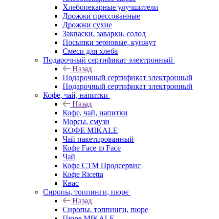
Хлебопекарные улучшители
Дрожжи прессованные
Дрожжи сухие
Закваски, заварки, солод
Посыпки зерновые, кунжут
Смеси для хлеба
Подарочный сертификат электронный
Назад
Подарочный сертификат электронный
Подарочный сертификат электронный
Кофе, чай, напитки
Назад
Кофе, чай, напитки
Морсы, смузи
КОФЕ MIKALE
Чай пакетированный
Кофе Face to Face
Чай
Кофе СТМ Продсервис
Кофе Ricetta
Квас
Сиропы, топпинги, пюре
Назад
Сиропы, топпинги, пюре
Пюре MIKALE