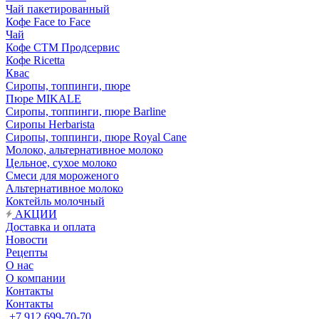
Чай пакетированный
Кофе Face to Face
Чай
Кофе СТМ Продсервис
Кофе Ricetta
Квас
Сиропы, топпинги, пюре
Пюре MIKALE
Сиропы, топпинги, пюре Barline
Сиропы Herbarista
Сиропы, топпинги, пюре Royal Cane
Молоко, альтернативное молоко
Цельное, сухое молоко
Смеси для мороженого
Альтернативное молоко
Коктейль молочный
АКЦИИ
Доставка и оплата
Новости
Рецепты
О нас
О компании
Контакты
Контакты
+7 912 699-70-70