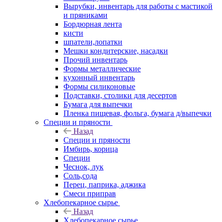
Вырубки, инвентарь для работы с мастикой
и пряниками
Бордюрная лента
кисти
шпатели,лопатки
Мешки кондитерские, насадки
Прочий инвентарь
Формы металлические
кухонный инвентарь
Формы силиконовые
Подставки, столики для десертов
Бумага для выпечки
Пленка пищевая, фольга, бумага д/выпечки
Специи и пряности
Назад
Специи и пряности
Имбирь, корица
Специи
Чеснок, лук
Соль,сода
Перец, паприка, аджика
Смеси приправ
Хлебопекарное сырье
Назад
Хлебопекарное сырье