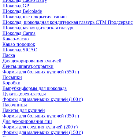
Шоколад Cacao Barry
Шоколад GP
Шоколад Belcolade
Шоколадные покрытия, ганаш
Шоколад, шоколадная кондитерская глазурь СТМ Продсервис
Шоколадная кондитерская глазурь
Шоколад Carma
Какао-масло
Какао-порошок
Шоколад SICAO
Пасха
Для декорирования куличей
Ленты,шпагат,открытки
Формы для больших куличей (550 г)
Посыпки
Коробки
Вырубки,формы для шоколада
Цукаты,орехи,ягоды
Формы для маленьких куличей (100 г)
Пасочницы
Пакеты для куличей
Формы для больших куличей (350 г)
Для декорирования яиц
Формы для средних куличей (200 г)
Формы для маленьких куличей (150 г)