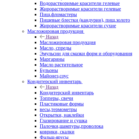
Водорастворимые красители гелевые
Жирорастворимые красители гелевые
Пищ.фломастеры
Пищевые блестки (кандурин), пищ.золото
Жирорастворимые красители сухие
Масложировая продукция
Назад
Масложировая продукция
Масло, спреды
Эмульсии для смазки форм и оборудования
Маргарины
Масло растительное
Бульоны
Майонез,соус
Кондитерский инвентарь
Назад
Кондитерский инвентарь
Топперы, свечи
Пластиковые формы
весы,термометры
Открытки, наклейки
Глазирование и сушка
Палочки,шампуры,проволока
коврики, скалки
Фальш-ярусы