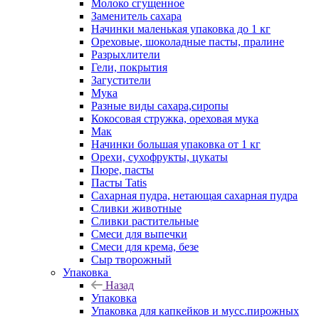
Молоко сгущенное
Заменитель сахара
Начинки маленькая упаковка до 1 кг
Ореховые, шоколадные пасты, пралине
Разрыхлители
Гели, покрытия
Загустители
Мука
Разные виды сахара,сиропы
Кокосовая стружка, ореховая мука
Мак
Начинки большая упаковка от 1 кг
Орехи, сухофрукты, цукаты
Пюре, пасты
Пасты Tatis
Сахарная пудра, нетающая сахарная пудра
Сливки животные
Сливки растительные
Смеси для выпечки
Смеси для крема, безе
Сыр творожный
Упаковка
Назад
Упаковка
Упаковка для капкейков и мусс.пирожных