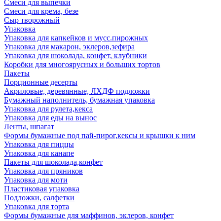
Смеси для выпечки
Смеси для крема, безе
Сыр творожный
Упаковка
Упаковка для капкейков и мусс.пирожных
Упаковка для макарон, эклеров,зефира
Упаковка для шоколада, конфет, клубники
Коробки для многоярусных и больших тортов
Пакеты
Порционные десерты
Акриловые, деревянные, ЛХДФ подложки
Бумажный наполнитель, бумажная упаковка
Упаковка для рулета,кекса
Упаковка для еды на вынос
Ленты, шпагат
Формы бумажные под пай-пирог,кексы и крышки к ним
Упаковка для пиццы
Упаковка для канапе
Пакеты для шоколада,конфет
Упаковка для пряников
Упаковка для моти
Пластиковая упаковка
Подложки, салфетки
Упаковка для торта
Формы бумажные для маффинов, эклеров, конфет