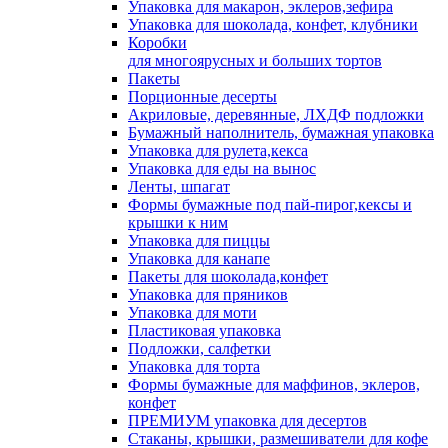
Упаковка для макарон, эклеров,зефира
Упаковка для шоколада, конфет, клубники
Коробки
для многоярусных и больших тортов
Пакеты
Порционные десерты
Акриловые, деревянные, ЛХДФ подложки
Бумажный наполнитель, бумажная упаковка
Упаковка для рулета,кекса
Упаковка для еды на вынос
Ленты, шпагат
Формы бумажные под пай-пирог,кексы и
крышки к ним
Упаковка для пиццы
Упаковка для канапе
Пакеты для шоколада,конфет
Упаковка для пряников
Упаковка для моти
Пластиковая упаковка
Подложки, салфетки
Упаковка для торта
Формы бумажные для маффинов, эклеров,
конфет
ПРЕМИУМ упаковка для десертов
Стаканы, крышки, размешиватели для кофе