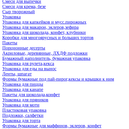
Смеси для выпечки
Смеси для крема, безе
Сыр творожный
Упаковка
Упаковка для капкейков и мусс.пирожных
Упаковка для макарон, эклеров,зефира
Упаковка для шоколада, конфет, клубники
Коробки для многоярусных и больших тортов
Пакеты
Порционные десерты
Акриловые, деревянные, ЛХДФ подложки
Бумажный наполнитель, бумажная упаковка
Упаковка для рулета,кекса
Упаковка для еды на вынос
Ленты, шпагат
Формы бумажные под пай-пирог,кексы и крышки к ним
Упаковка для пиццы
Упаковка для канапе
Пакеты для шоколада,конфет
Упаковка для пряников
Упаковка для моти
Пластиковая упаковка
Подложки, салфетки
Упаковка для торта
Формы бумажные для маффинов, эклеров, конфет