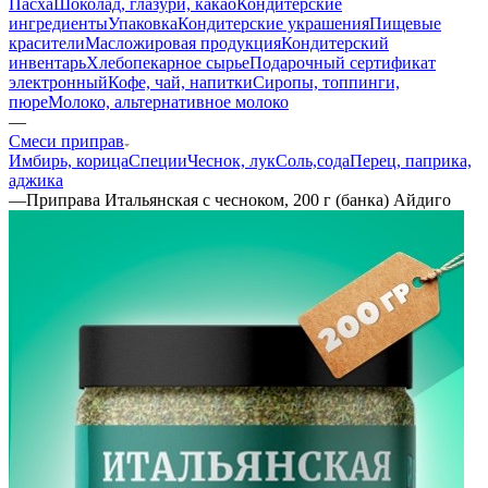
Пасха
Шоколад, глазури, какао
Кондитерские
ингредиенты
Упаковка
Кондитерские украшения
Пищевые
красители
Масложировая продукция
Кондитерский
инвентарь
Хлебопекарное сырье
Подарочный сертификат
электронный
Кофе, чай, напитки
Сиропы, топпинги,
пюре
Молоко, альтернативное молоко
—
Смеси приправ
Имбирь, корица
Специи
Чеснок, лук
Соль,сода
Перец, паприка,
аджика
—
Приправа Итальянская с чесноком, 200 г (банка) Айдиго