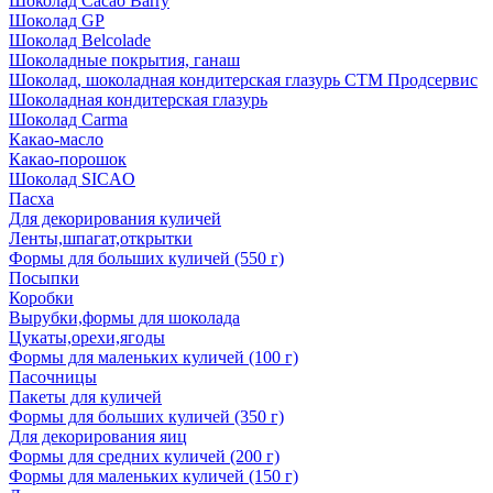
Шоколад Cacao Barry
Шоколад GP
Шоколад Belcolade
Шоколадные покрытия, ганаш
Шоколад, шоколадная кондитерская глазурь СТМ Продсервис
Шоколадная кондитерская глазурь
Шоколад Carma
Какао-масло
Какао-порошок
Шоколад SICAO
Пасха
Для декорирования куличей
Ленты,шпагат,открытки
Формы для больших куличей (550 г)
Посыпки
Коробки
Вырубки,формы для шоколада
Цукаты,орехи,ягоды
Формы для маленьких куличей (100 г)
Пасочницы
Пакеты для куличей
Формы для больших куличей (350 г)
Для декорирования яиц
Формы для средних куличей (200 г)
Формы для маленьких куличей (150 г)