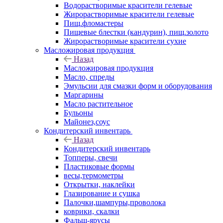
Водорастворимые красители гелевые
Жирорастворимые красители гелевые
Пищ.фломастеры
Пищевые блестки (кандурин), пищ.золото
Жирорастворимые красители сухие
Масложировая продукция
Назад
Масложировая продукция
Масло, спреды
Эмульсии для смазки форм и оборудования
Маргарины
Масло растительное
Бульоны
Майонез,соус
Кондитерский инвентарь
Назад
Кондитерский инвентарь
Топперы, свечи
Пластиковые формы
весы,термометры
Открытки, наклейки
Глазирование и сушка
Палочки,шампуры,проволока
коврики, скалки
Фальш-ярусы