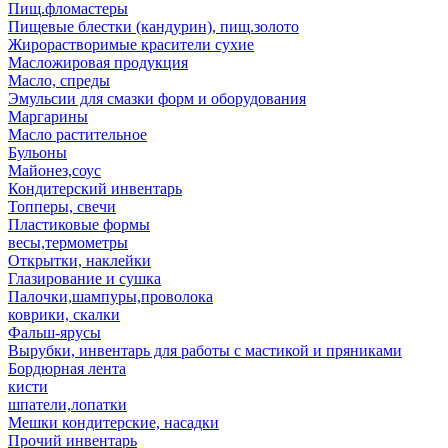
Пищ.фломастеры
Пищевые блестки (кандурин), пищ.золото
Жирорастворимые красители сухие
Масложировая продукция
Масло, спреды
Эмульсии для смазки форм и оборудования
Маргарины
Масло растительное
Бульоны
Майонез,соус
Кондитерский инвентарь
Топперы, свечи
Пластиковые формы
весы,термометры
Открытки, наклейки
Глазирование и сушка
Палочки,шампуры,проволока
коврики, скалки
Фальш-ярусы
Вырубки, инвентарь для работы с мастикой и пряниками
Бордюрная лента
кисти
шпатели,лопатки
Мешки кондитерские, насадки
Прочий инвентарь