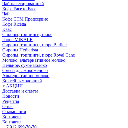
Чай пакетированный
Кофе Face to Face
Чай
Кофе СТМ Продсервис
Кофе Ricetta
Квас
Сиропы, топпинги, пюре
Пюре MIKALE
Сиропы, топпинги, пюре Barline
Сиропы Herbarista
Сиропы, топпинги, пюре Royal Cane
Молоко, альтернативное молоко
Цельное, сухое молоко
Смеси для мороженого
Альтернативное молоко
Коктейль молочный
АКЦИИ
Доставка и оплата
Новости
Рецепты
О нас
О компании
Контакты
Контакты
+7 912 699-70-70