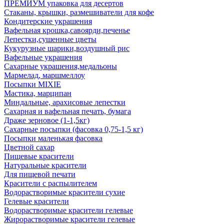
ПРЕМИУМ упаковка для десертов
Стаканы, крышки, размешиватели для кофе
Кондитерские украшения
Вафельная крошка,савоярди,печенье
Лепестки,сушенные цветы
Кукурузные шарики,воздушный рис
Вафельные украшения
Сахарные украшения,медальоны
Мармелад, маршмеллоу
Посыпки MIXIE
Мастика, марципан
Миндальные, арахисовые лепестки
Сахарная и вафельная печать, бумага
Драже зерновое (1-1,5кг)
Сахарные посыпки (фасовка 0,75-1,5 кг)
Посыпки маленькая фасовка
Цветной сахар
Пищевые красители
Натуральные красители
Для пищевой печати
Красители с распылителем
Водорастворимые красители сухие
Гелевые красители
Водорастворимые красители гелевые
Жирорастворимые красители гелевые