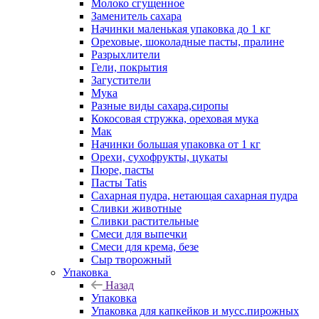
Молоко сгущенное
Заменитель сахара
Начинки маленькая упаковка до 1 кг
Ореховые, шоколадные пасты, пралине
Разрыхлители
Гели, покрытия
Загустители
Мука
Разные виды сахара,сиропы
Кокосовая стружка, ореховая мука
Мак
Начинки большая упаковка от 1 кг
Орехи, сухофрукты, цукаты
Пюре, пасты
Пасты Tatis
Сахарная пудра, нетающая сахарная пудра
Сливки животные
Сливки растительные
Смеси для выпечки
Смеси для крема, безе
Сыр творожный
Упаковка
Назад
Упаковка
Упаковка для капкейков и мусс.пирожных