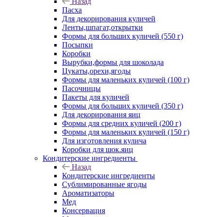
Назад
Пасха
Для декорирования куличей
Ленты,шпагат,открытки
Формы для больших куличей (550 г)
Посыпки
Коробки
Вырубки,формы для шоколада
Цукаты,орехи,ягоды
Формы для маленьких куличей (100 г)
Пасочницы
Пакеты для куличей
Формы для больших куличей (350 г)
Для декорирования яиц
Формы для средних куличей (200 г)
Формы для маленьких куличей (150 г)
Для изготовления кулича
Коробки для шок.яиц
Кондитерские ингредиенты
Назад
Кондитерские ингредиенты
Сублимированные ягоды
Ароматизаторы
Мед
Консервация