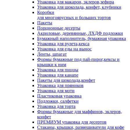
Упаковка для макарон, эклеров,зефира
Упаковка для шоколада, конфет, клубники
Коробки
для многоярусных и больших тортов
Пакеты
Порционные десерты
Акриловые, деревянные, ЛХДФ подложки
Бумажный наполнитель, бумажная упаковка
Упаковка для рулета,кекса
Упаковка для еды на вынос
Ленты, шпагат
Формы бумажные под пай-пирог,кексы и
крышки к ним
Упаковка для пиццы
Упаковка для канапе
Пакеты для шоколада,конфет
Упаковка для пряников
Упаковка для моти
Пластиковая упаковка
Подложки, салфетки
Упаковка для торта
Формы бумажные для маффинов, эклеров,
конфет
ПРЕМИУМ упаковка для десертов
Стаканы, крышки, размешиватели для кофе