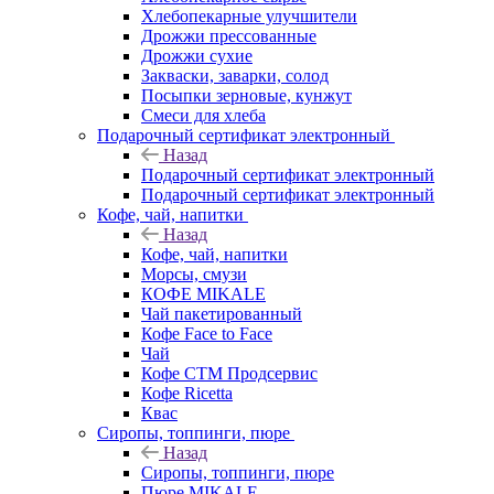
Хлебопекарные улучшители
Дрожжи прессованные
Дрожжи сухие
Закваски, заварки, солод
Посыпки зерновые, кунжут
Смеси для хлеба
Подарочный сертификат электронный
Назад
Подарочный сертификат электронный
Подарочный сертификат электронный
Кофе, чай, напитки
Назад
Кофе, чай, напитки
Морсы, смузи
КОФЕ MIKALE
Чай пакетированный
Кофе Face to Face
Чай
Кофе СТМ Продсервис
Кофе Ricetta
Квас
Сиропы, топпинги, пюре
Назад
Сиропы, топпинги, пюре
Пюре MIKALE