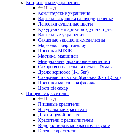
Кондитерские украшения
Назад
Кондитерские украшения
Вафельная крошка,савоярди,печенье
Лепестки,сушенные цветы
Кукурузные шарики,воздушный рис
Вафельные украшения
Сахарные украшения,медальоны
Мармелад, маршмеллоу
Посыпки MIXIE
Мастика, марципан
Миндальные, арахисовые лепестки
Сахарная и вафельная печать, бумага
Драже зерновое (1-1,5кг)
Сахарные посыпки (фасовка 0,75-1,5 кг)
Посыпки маленькая фасовка
Цветной сахар
Пищевые красители
Назад
Пищевые красители
Натуральные красители
Для пищевой печати
Красители с распылителем
Водорастворимые красители сухие
Гелевые красители