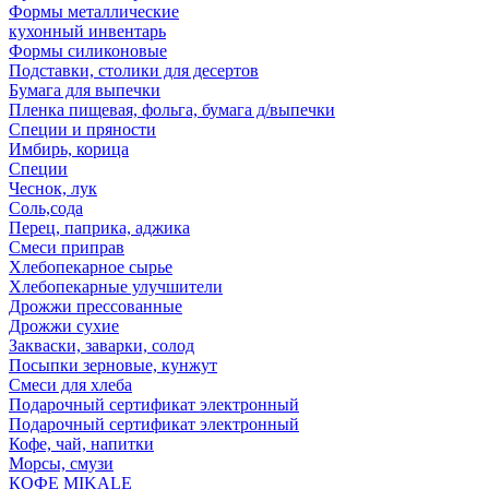
Формы металлические
кухонный инвентарь
Формы силиконовые
Подставки, столики для десертов
Бумага для выпечки
Пленка пищевая, фольга, бумага д/выпечки
Специи и пряности
Имбирь, корица
Специи
Чеснок, лук
Соль,сода
Перец, паприка, аджика
Смеси приправ
Хлебопекарное сырье
Хлебопекарные улучшители
Дрожжи прессованные
Дрожжи сухие
Закваски, заварки, солод
Посыпки зерновые, кунжут
Смеси для хлеба
Подарочный сертификат электронный
Подарочный сертификат электронный
Кофе, чай, напитки
Морсы, смузи
КОФЕ MIKALE