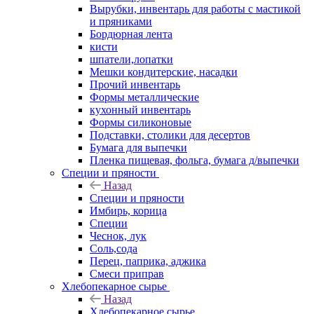
Вырубки, инвентарь для работы с мастикой
и пряниками
Бордюрная лента
кисти
шпатели,лопатки
Мешки кондитерские, насадки
Прочий инвентарь
Формы металлические
кухонный инвентарь
Формы силиконовые
Подставки, столики для десертов
Бумага для выпечки
Пленка пищевая, фольга, бумага д/выпечки
Специи и пряности
Назад
Специи и пряности
Имбирь, корица
Специи
Чеснок, лук
Соль,сода
Перец, паприка, аджика
Смеси приправ
Хлебопекарное сырье
Назад
Хлебопекарное сырье