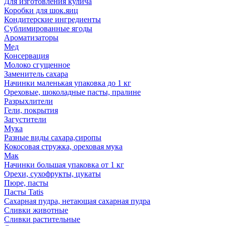
Для изготовления кулича
Коробки для шок.яиц
Кондитерские ингредиенты
Сублимированные ягоды
Ароматизаторы
Мед
Консервация
Молоко сгущенное
Заменитель сахара
Начинки маленькая упаковка до 1 кг
Ореховые, шоколадные пасты, пралине
Разрыхлители
Гели, покрытия
Загустители
Мука
Разные виды сахара,сиропы
Кокосовая стружка, ореховая мука
Мак
Начинки большая упаковка от 1 кг
Орехи, сухофрукты, цукаты
Пюре, пасты
Пасты Tatis
Сахарная пудра, нетающая сахарная пудра
Сливки животные
Сливки растительные