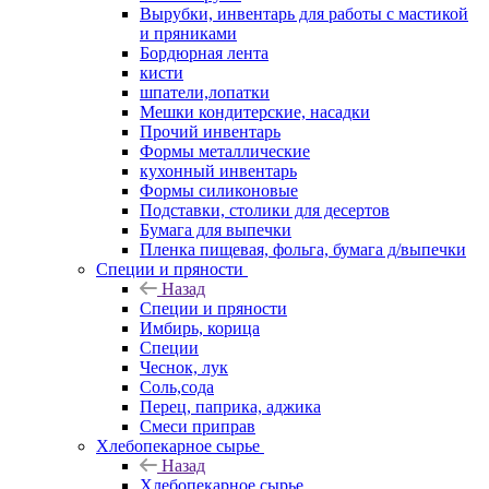
Вырубки, инвентарь для работы с мастикой
и пряниками
Бордюрная лента
кисти
шпатели,лопатки
Мешки кондитерские, насадки
Прочий инвентарь
Формы металлические
кухонный инвентарь
Формы силиконовые
Подставки, столики для десертов
Бумага для выпечки
Пленка пищевая, фольга, бумага д/выпечки
Специи и пряности
Назад
Специи и пряности
Имбирь, корица
Специи
Чеснок, лук
Соль,сода
Перец, паприка, аджика
Смеси приправ
Хлебопекарное сырье
Назад
Хлебопекарное сырье