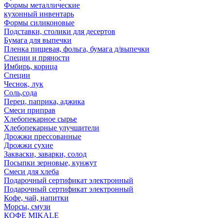
Формы металлические
кухонный инвентарь
Формы силиконовые
Подставки, столики для десертов
Бумага для выпечки
Пленка пищевая, фольга, бумага д/выпечки
Специи и пряности
Имбирь, корица
Специи
Чеснок, лук
Соль,сода
Перец, паприка, аджика
Смеси приправ
Хлебопекарное сырье
Хлебопекарные улучшители
Дрожжи прессованные
Дрожжи сухие
Закваски, заварки, солод
Посыпки зерновые, кунжут
Смеси для хлеба
Подарочный сертификат электронный
Подарочный сертификат электронный
Кофе, чай, напитки
Морсы, смузи
КОФЕ MIKALE