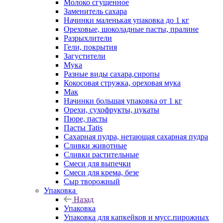
Молоко сгущенное
Заменитель сахара
Начинки маленькая упаковка до 1 кг
Ореховые, шоколадные пасты, пралине
Разрыхлители
Гели, покрытия
Загустители
Мука
Разные виды сахара,сиропы
Кокосовая стружка, ореховая мука
Мак
Начинки большая упаковка от 1 кг
Орехи, сухофрукты, цукаты
Пюре, пасты
Пасты Tatis
Сахарная пудра, нетающая сахарная пудра
Сливки животные
Сливки растительные
Смеси для выпечки
Смеси для крема, безе
Сыр творожный
Упаковка
Назад
Упаковка
Упаковка для капкейков и мусс.пирожных