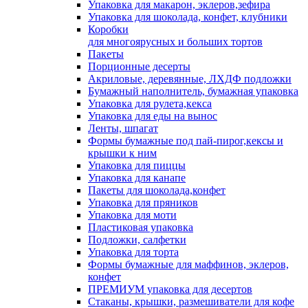
Упаковка для макарон, эклеров,зефира
Упаковка для шоколада, конфет, клубники
Коробки
для многоярусных и больших тортов
Пакеты
Порционные десерты
Акриловые, деревянные, ЛХДФ подложки
Бумажный наполнитель, бумажная упаковка
Упаковка для рулета,кекса
Упаковка для еды на вынос
Ленты, шпагат
Формы бумажные под пай-пирог,кексы и
крышки к ним
Упаковка для пиццы
Упаковка для канапе
Пакеты для шоколада,конфет
Упаковка для пряников
Упаковка для моти
Пластиковая упаковка
Подложки, салфетки
Упаковка для торта
Формы бумажные для маффинов, эклеров,
конфет
ПРЕМИУМ упаковка для десертов
Стаканы, крышки, размешиватели для кофе