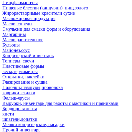
Пищ.фломастеры
Пищевые блестки (кандурин), пищ.золото
Жирорастворимые красители сухие
Масложировая продукция
Масло, спреды
Эмульсии для смазки форм и оборудования
Маргарины
Масло растительное
Бульоны
Майонез,соус
Кондитерский инвентарь
Топперы, свечи
Пластиковые формы
весы,термометры
Открытки, наклейки
Глазирование и сушка
Палочки,шампуры,проволока
коврики, скалки
Фальш-ярусы
Вырубки, инвентарь для работы с мастикой и пряниками
Бордюрная лента
кисти
шпатели,лопатки
Мешки кондитерские, насадки
Прочий инвентарь