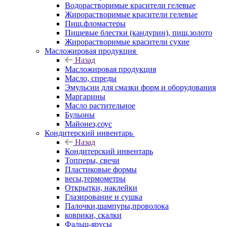
Водорастворимые красители гелевые
Жирорастворимые красители гелевые
Пищ.фломастеры
Пищевые блестки (кандурин), пищ.золото
Жирорастворимые красители сухие
Масложировая продукция
Назад
Масложировая продукция
Масло, спреды
Эмульсии для смазки форм и оборудования
Маргарины
Масло растительное
Бульоны
Майонез,соус
Кондитерский инвентарь
Назад
Кондитерский инвентарь
Топперы, свечи
Пластиковые формы
весы,термометры
Открытки, наклейки
Глазирование и сушка
Палочки,шампуры,проволока
коврики, скалки
Фальш-ярусы