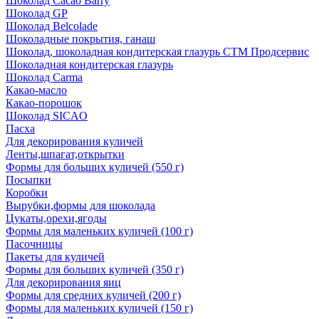
Шоколад Cacao Barry
Шоколад GP
Шоколад Belcolade
Шоколадные покрытия, ганаш
Шоколад, шоколадная кондитерская глазурь СТМ Продсервис
Шоколадная кондитерская глазурь
Шоколад Carma
Какао-масло
Какао-порошок
Шоколад SICAO
Пасха
Для декорирования куличей
Ленты,шпагат,открытки
Формы для больших куличей (550 г)
Посыпки
Коробки
Вырубки,формы для шоколада
Цукаты,орехи,ягоды
Формы для маленьких куличей (100 г)
Пасочницы
Пакеты для куличей
Формы для больших куличей (350 г)
Для декорирования яиц
Формы для средних куличей (200 г)
Формы для маленьких куличей (150 г)