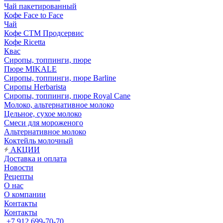
Чай пакетированный
Кофе Face to Face
Чай
Кофе СТМ Продсервис
Кофе Ricetta
Квас
Сиропы, топпинги, пюре
Пюре MIKALE
Сиропы, топпинги, пюре Barline
Сиропы Herbarista
Сиропы, топпинги, пюре Royal Cane
Молоко, альтернативное молоко
Цельное, сухое молоко
Смеси для мороженого
Альтернативное молоко
Коктейль молочный
АКЦИИ
Доставка и оплата
Новости
Рецепты
О нас
О компании
Контакты
Контакты
+7 912 699-70-70