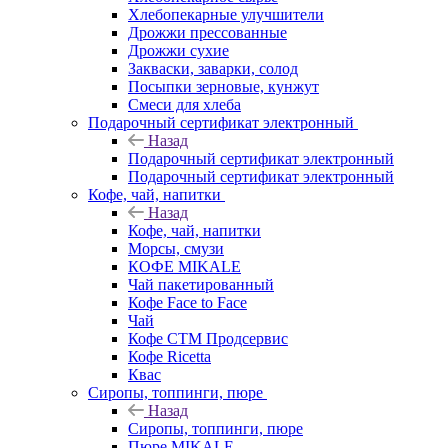
Хлебопекарные улучшители
Дрожжи прессованные
Дрожжи сухие
Закваски, заварки, солод
Посыпки зерновые, кунжут
Смеси для хлеба
Подарочный сертификат электронный
Назад
Подарочный сертификат электронный
Подарочный сертификат электронный
Кофе, чай, напитки
Назад
Кофе, чай, напитки
Морсы, смузи
КОФЕ MIKALE
Чай пакетированный
Кофе Face to Face
Чай
Кофе СТМ Продсервис
Кофе Ricetta
Квас
Сиропы, топпинги, пюре
Назад
Сиропы, топпинги, пюре
Пюре MIKALE