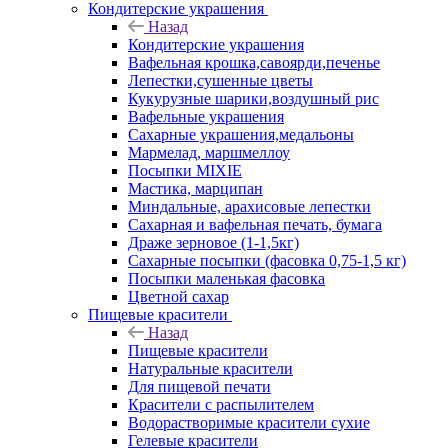
Кондитерские украшения
Назад
Кондитерские украшения
Вафельная крошка,савоярди,печенье
Лепестки,сушенные цветы
Кукурузные шарики,воздушный рис
Вафельные украшения
Сахарные украшения,медальоны
Мармелад, маршмеллоу
Посыпки MIXIE
Мастика, марципан
Миндальные, арахисовые лепестки
Сахарная и вафельная печать, бумага
Драже зерновое (1-1,5кг)
Сахарные посыпки (фасовка 0,75-1,5 кг)
Посыпки маленькая фасовка
Цветной сахар
Пищевые красители
Назад
Пищевые красители
Натуральные красители
Для пищевой печати
Красители с распылителем
Водорастворимые красители сухие
Гелевые красители