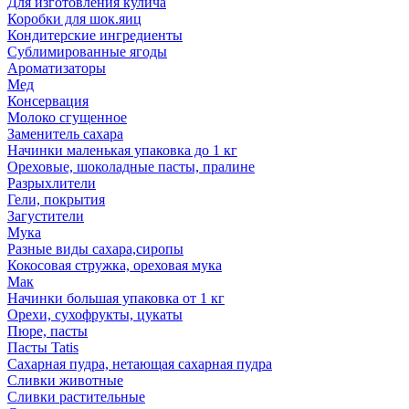
Для изготовления кулича
Коробки для шок.яиц
Кондитерские ингредиенты
Сублимированные ягоды
Ароматизаторы
Мед
Консервация
Молоко сгущенное
Заменитель сахара
Начинки маленькая упаковка до 1 кг
Ореховые, шоколадные пасты, пралине
Разрыхлители
Гели, покрытия
Загустители
Мука
Разные виды сахара,сиропы
Кокосовая стружка, ореховая мука
Мак
Начинки большая упаковка от 1 кг
Орехи, сухофрукты, цукаты
Пюре, пасты
Пасты Tatis
Сахарная пудра, нетающая сахарная пудра
Сливки животные
Сливки растительные