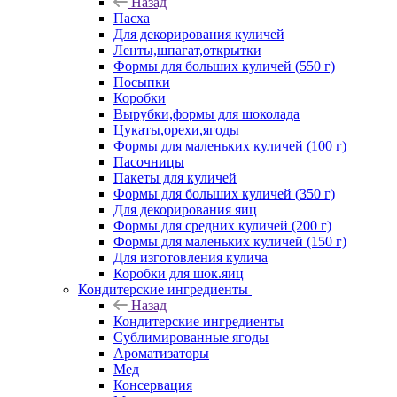
Назад
Пасха
Для декорирования куличей
Ленты,шпагат,открытки
Формы для больших куличей (550 г)
Посыпки
Коробки
Вырубки,формы для шоколада
Цукаты,орехи,ягоды
Формы для маленьких куличей (100 г)
Пасочницы
Пакеты для куличей
Формы для больших куличей (350 г)
Для декорирования яиц
Формы для средних куличей (200 г)
Формы для маленьких куличей (150 г)
Для изготовления кулича
Коробки для шок.яиц
Кондитерские ингредиенты
Назад
Кондитерские ингредиенты
Сублимированные ягоды
Ароматизаторы
Мед
Консервация