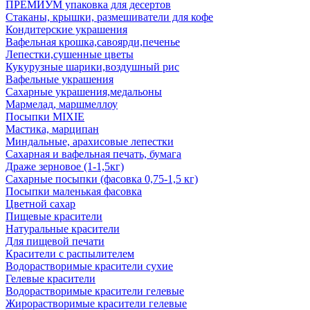
ПРЕМИУМ упаковка для десертов
Стаканы, крышки, размешиватели для кофе
Кондитерские украшения
Вафельная крошка,савоярди,печенье
Лепестки,сушенные цветы
Кукурузные шарики,воздушный рис
Вафельные украшения
Сахарные украшения,медальоны
Мармелад, маршмеллоу
Посыпки MIXIE
Мастика, марципан
Миндальные, арахисовые лепестки
Сахарная и вафельная печать, бумага
Драже зерновое (1-1,5кг)
Сахарные посыпки (фасовка 0,75-1,5 кг)
Посыпки маленькая фасовка
Цветной сахар
Пищевые красители
Натуральные красители
Для пищевой печати
Красители с распылителем
Водорастворимые красители сухие
Гелевые красители
Водорастворимые красители гелевые
Жирорастворимые красители гелевые