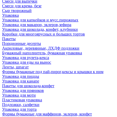
Смеси для выпечки
Смеси для крема, безе
Сыр творожный
Упаковка
Упаковка для капкейков и мусс.пирожных
Упаковка для макарон, эклеров,зефира
Упаковка для шоколада, конфет, клубники
Коробки для многоярусных и больших тортов
Пакеты
Порционные десерты
Акриловые, деревянные, ЛХДФ подложки
Бумажный наполнитель, бумажная упаковка
Упаковка для рулета,кекса
Упаковка для еды на вынос
Ленты, шпагат
Формы бумажные под пай-пирог,кексы и крышки к ним
Упаковка для пиццы
Упаковка для канапе
Пакеты для шоколада,конфет
Упаковка для пряников
Упаковка для моти
Пластиковая упаковка
Подложки, салфетки
Упаковка для торта
Формы бумажные для маффинов, эклеров, конфет