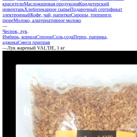
красители
Масложировая продукция
Кондитерский
инвентарь
Хлебопекарное сырье
Подарочный сертификат
электронный
Кофе, чай, напитки
Сиропы, топпинги,
пюре
Молоко, альтернативное молоко
—
Чеснок, лук
Имбирь, корица
Специи
Соль,сода
Перец, паприка,
аджика
Смеси приправ
—
Лук жареный VAL'DE, 1 кг