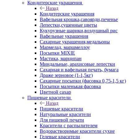
Кондитерские украшения
Назад
Кондитерские украшения
Вафельная крошка,савоярди,печенье
Лепестки,сушенные цветы
Кукурузные шарики,воздушный рис
Вафельные украшения
Сахарные украшения,медальоны
Мармелад, маршмеллоу
Посыпки MIXIE
Мастика, марципан
Миндальные, арахисовые лепестки
Сахарная и вафельная печать, бумага
Драже зерновое (1-1,5кг)
Сахарные посыпки (фасовка 0,75-1,5 кг)
Посыпки маленькая фасовка
Цветной сахар
Пищевые красители
Назад
Пищевые красители
Натуральные красители
Для пищевой печати
Красители с распылителем
Водорастворимые красители сухие
Гелевые красители