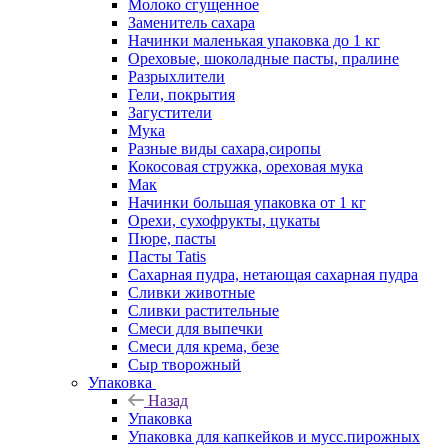
Молоко сгущенное
Заменитель сахара
Начинки маленькая упаковка до 1 кг
Ореховые, шоколадные пасты, пралине
Разрыхлители
Гели, покрытия
Загустители
Мука
Разные виды сахара,сиропы
Кокосовая стружка, ореховая мука
Мак
Начинки большая упаковка от 1 кг
Орехи, сухофрукты, цукаты
Пюре, пасты
Пасты Tatis
Сахарная пудра, нетающая сахарная пудра
Сливки животные
Сливки растительные
Смеси для выпечки
Смеси для крема, безе
Сыр творожный
Упаковка
Назад
Упаковка
Упаковка для капкейков и мусс.пирожных