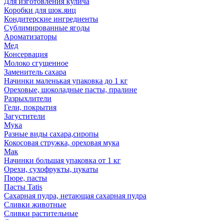
Для изготовления кулича
Коробки для шок.яиц
Кондитерские ингредиенты
Сублимированные ягоды
Ароматизаторы
Мед
Консервация
Молоко сгущенное
Заменитель сахара
Начинки маленькая упаковка до 1 кг
Ореховые, шоколадные пасты, пралине
Разрыхлители
Гели, покрытия
Загустители
Мука
Разные виды сахара,сиропы
Кокосовая стружка, ореховая мука
Мак
Начинки большая упаковка от 1 кг
Орехи, сухофрукты, цукаты
Пюре, пасты
Пасты Tatis
Сахарная пудра, нетающая сахарная пудра
Сливки животные
Сливки растительные