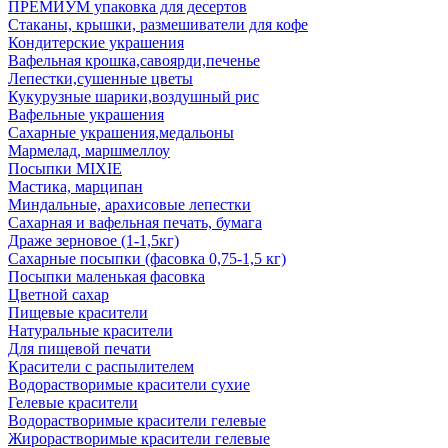
ПРЕМИУМ упаковка для десертов
Стаканы, крышки, размешиватели для кофе
Кондитерские украшения
Вафельная крошка,савоярди,печенье
Лепестки,сушенные цветы
Кукурузные шарики,воздушный рис
Вафельные украшения
Сахарные украшения,медальоны
Мармелад, маршмеллоу
Посыпки MIXIE
Мастика, марципан
Миндальные, арахисовые лепестки
Сахарная и вафельная печать, бумага
Драже зерновое (1-1,5кг)
Сахарные посыпки (фасовка 0,75-1,5 кг)
Посыпки маленькая фасовка
Цветной сахар
Пищевые красители
Натуральные красители
Для пищевой печати
Красители с распылителем
Водорастворимые красители сухие
Гелевые красители
Водорастворимые красители гелевые
Жирорастворимые красители гелевые