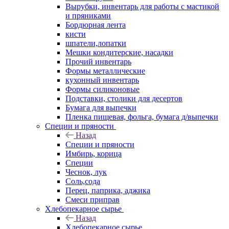
Вырубки, инвентарь для работы с мастикой
и пряниками
Бордюрная лента
кисти
шпатели,лопатки
Мешки кондитерские, насадки
Прочий инвентарь
Формы металлические
кухонный инвентарь
Формы силиконовые
Подставки, столики для десертов
Бумага для выпечки
Пленка пищевая, фольга, бумага д/выпечки
Специи и пряности
Назад
Специи и пряности
Имбирь, корица
Специи
Чеснок, лук
Соль,сода
Перец, паприка, аджика
Смеси приправ
Хлебопекарное сырье
Назад
Хлебопекарное сырье