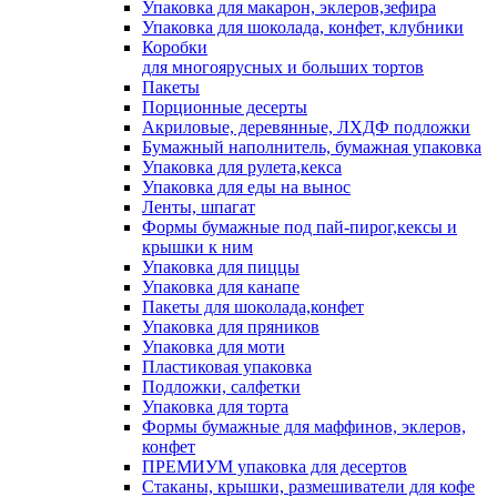
Упаковка для макарон, эклеров,зефира
Упаковка для шоколада, конфет, клубники
Коробки
для многоярусных и больших тортов
Пакеты
Порционные десерты
Акриловые, деревянные, ЛХДФ подложки
Бумажный наполнитель, бумажная упаковка
Упаковка для рулета,кекса
Упаковка для еды на вынос
Ленты, шпагат
Формы бумажные под пай-пирог,кексы и
крышки к ним
Упаковка для пиццы
Упаковка для канапе
Пакеты для шоколада,конфет
Упаковка для пряников
Упаковка для моти
Пластиковая упаковка
Подложки, салфетки
Упаковка для торта
Формы бумажные для маффинов, эклеров,
конфет
ПРЕМИУМ упаковка для десертов
Стаканы, крышки, размешиватели для кофе