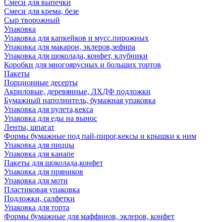
Смеси для выпечки
Смеси для крема, безе
Сыр творожный
Упаковка
Упаковка для капкейков и мусс.пирожных
Упаковка для макарон, эклеров,зефира
Упаковка для шоколада, конфет, клубники
Коробки для многоярусных и больших тортов
Пакеты
Порционные десерты
Акриловые, деревянные, ЛХДФ подложки
Бумажный наполнитель, бумажная упаковка
Упаковка для рулета,кекса
Упаковка для еды на вынос
Ленты, шпагат
Формы бумажные под пай-пирог,кексы и крышки к ним
Упаковка для пиццы
Упаковка для канапе
Пакеты для шоколада,конфет
Упаковка для пряников
Упаковка для моти
Пластиковая упаковка
Подложки, салфетки
Упаковка для торта
Формы бумажные для маффинов, эклеров, конфет