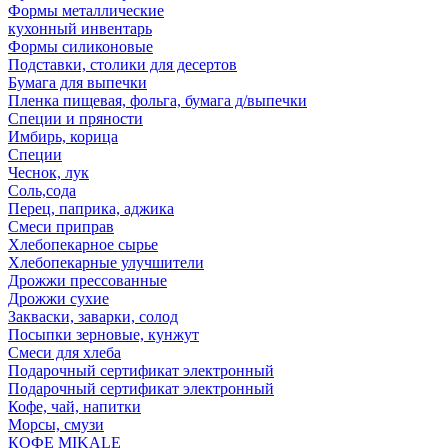
Формы металлические
кухонный инвентарь
Формы силиконовые
Подставки, столики для десертов
Бумага для выпечки
Пленка пищевая, фольга, бумага д/выпечки
Специи и пряности
Имбирь, корица
Специи
Чеснок, лук
Соль,сода
Перец, паприка, аджика
Смеси приправ
Хлебопекарное сырье
Хлебопекарные улучшители
Дрожжи прессованные
Дрожжи сухие
Закваски, заварки, солод
Посыпки зерновые, кунжут
Смеси для хлеба
Подарочный сертификат электронный
Подарочный сертификат электронный
Кофе, чай, напитки
Морсы, смузи
КОФЕ MIKALE