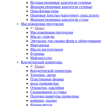
Водорастворимые красители гелевые
Жирорастворимые красители гелевые
Пищ.фломастеры
Пищевые блестки (кандурин), пищ.золото
Жирорастворимые красители сухие
Масложировая продукция
Назад
Масложировая продукция
Масло, спреды
Эмульсии для смазки форм и оборудования
Маргарины
Масло растительное
Бульоны
Майонез,соус
Кондитерский инвентарь
Назад
Кондитерский инвентарь
Топперы, свечи
Пластиковые формы
весы,термометры
Открытки, наклейки
Глазирование и сушка
Палочки,шампуры,проволока
коврики, скалки
Фальш-ярусы