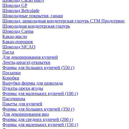
Шоколад Cacao Barry
Шоколад GP
Шоколад Belcolade
Шоколадные покрытия, ганаш
Шоколад, шоколадная кондитерская глазурь СТМ Продсервис
Шоколадная кондитерская глазурь
Шоколад Carma
Какао-масло
Какао-порошок
Шоколад SICAO
Пасха
Для декорирования куличей
Ленты,шпагат,открытки
Формы для больших куличей (550 г)
Посыпки
Коробки
Вырубки,формы для шоколада
Цукаты,орехи,ягоды
Формы для маленьких куличей (100 г)
Пасочницы
Пакеты для куличей
Формы для больших куличей (350 г)
Для декорирования яиц
Формы для средних куличей (200 г)
Формы для маленьких куличей (150 г)