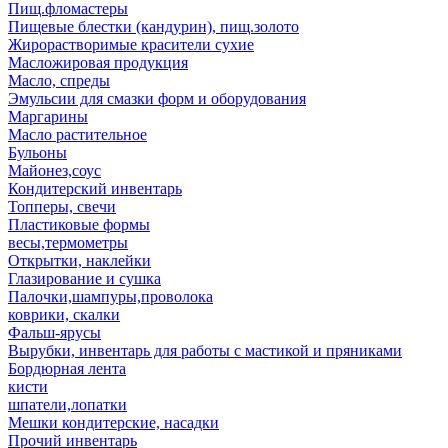
Пищ.фломастеры
Пищевые блестки (кандурин), пищ.золото
Жирорастворимые красители сухие
Масложировая продукция
Масло, спреды
Эмульсии для смазки форм и оборудования
Маргарины
Масло растительное
Бульоны
Майонез,соус
Кондитерский инвентарь
Топперы, свечи
Пластиковые формы
весы,термометры
Открытки, наклейки
Глазирование и сушка
Палочки,шампуры,проволока
коврики, скалки
Фальш-ярусы
Вырубки, инвентарь для работы с мастикой и пряниками
Бордюрная лента
кисти
шпатели,лопатки
Мешки кондитерские, насадки
Прочий инвентарь