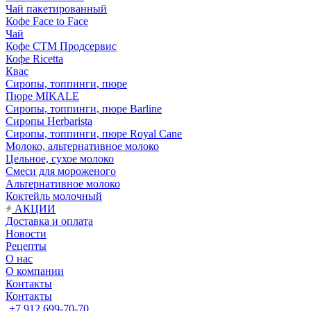
Чай пакетированный
Кофе Face to Face
Чай
Кофе СТМ Продсервис
Кофе Ricetta
Квас
Сиропы, топпинги, пюре
Пюре MIKALE
Сиропы, топпинги, пюре Barline
Сиропы Herbarista
Сиропы, топпинги, пюре Royal Cane
Молоко, альтернативное молоко
Цельное, сухое молоко
Смеси для мороженого
Альтернативное молоко
Коктейль молочный
АКЦИИ
Доставка и оплата
Новости
Рецепты
О нас
О компании
Контакты
Контакты
+7 912 699-70-70