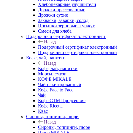
Хлебопекарные улучшители
Дрожжи прессованные
Дрожжи сухие
Закваски, заварки, солод
Посыпки зерновые, кунжут
Смеси для хлеба
Подарочный сертификат электронный
Назад
Подарочный сертификат электронный
Подарочный сертификат электронный
Кофе, чай, напитки
Назад
Кофе, чай, напитки
Морсы, смузи
КОФЕ MIKALE
Чай пакетированный
Кофе Face to Face
Чай
Кофе СТМ Продсервис
Кофе Ricetta
Квас
Сиропы, топпинги, пюре
Назад
Сиропы, топпинги, пюре
Пюре MIKALE