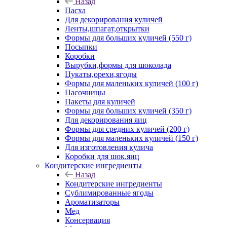
Назад
Пасха
Для декорирования куличей
Ленты,шпагат,открытки
Формы для больших куличей (550 г)
Посыпки
Коробки
Вырубки,формы для шоколада
Цукаты,орехи,ягоды
Формы для маленьких куличей (100 г)
Пасочницы
Пакеты для куличей
Формы для больших куличей (350 г)
Для декорирования яиц
Формы для средних куличей (200 г)
Формы для маленьких куличей (150 г)
Для изготовления кулича
Коробки для шок.яиц
Кондитерские ингредиенты
Назад
Кондитерские ингредиенты
Сублимированные ягоды
Ароматизаторы
Мед
Консервация