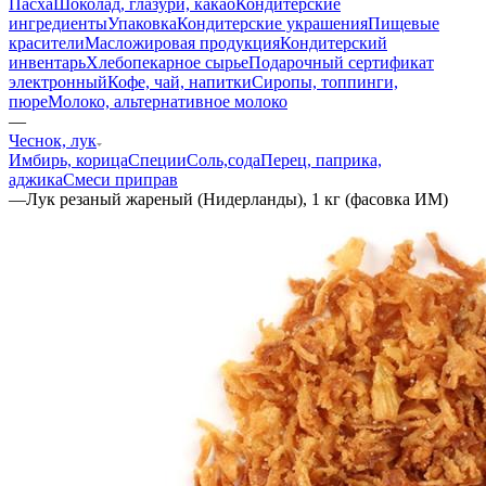
Пасха
Шоколад, глазури, какао
Кондитерские
ингредиенты
Упаковка
Кондитерские украшения
Пищевые
красители
Масложировая продукция
Кондитерский
инвентарь
Хлебопекарное сырье
Подарочный сертификат
электронный
Кофе, чай, напитки
Сиропы, топпинги,
пюре
Молоко, альтернативное молоко
—
Чеснок, лук
Имбирь, корица
Специи
Соль,сода
Перец, паприка,
аджика
Смеси приправ
—
Лук резаный жареный (Нидерланды), 1 кг (фасовка ИМ)