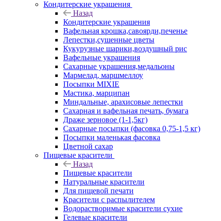
Кондитерские украшения
Назад
Кондитерские украшения
Вафельная крошка,савоярди,печенье
Лепестки,сушенные цветы
Кукурузные шарики,воздушный рис
Вафельные украшения
Сахарные украшения,медальоны
Мармелад, маршмеллоу
Посыпки MIXIE
Мастика, марципан
Миндальные, арахисовые лепестки
Сахарная и вафельная печать, бумага
Драже зерновое (1-1,5кг)
Сахарные посыпки (фасовка 0,75-1,5 кг)
Посыпки маленькая фасовка
Цветной сахар
Пищевые красители
Назад
Пищевые красители
Натуральные красители
Для пищевой печати
Красители с распылителем
Водорастворимые красители сухие
Гелевые красители