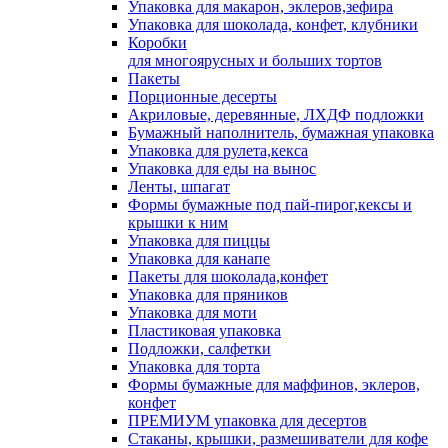
Упаковка для макарон, эклеров,зефира
Упаковка для шоколада, конфет, клубники
Коробки
для многоярусных и больших тортов
Пакеты
Порционные десерты
Акриловые, деревянные, ЛХДФ подложки
Бумажный наполнитель, бумажная упаковка
Упаковка для рулета,кекса
Упаковка для еды на вынос
Ленты, шпагат
Формы бумажные под пай-пирог,кексы и
крышки к ним
Упаковка для пиццы
Упаковка для канапе
Пакеты для шоколада,конфет
Упаковка для пряников
Упаковка для моти
Пластиковая упаковка
Подложки, салфетки
Упаковка для торта
Формы бумажные для маффинов, эклеров,
конфет
ПРЕМИУМ упаковка для десертов
Стаканы, крышки, размешиватели для кофе