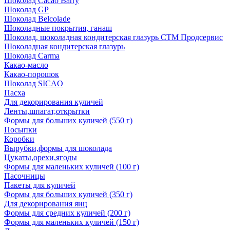
Шоколад Cacao Barry
Шоколад GP
Шоколад Belcolade
Шоколадные покрытия, ганаш
Шоколад, шоколадная кондитерская глазурь СТМ Продсервис
Шоколадная кондитерская глазурь
Шоколад Carma
Какао-масло
Какао-порошок
Шоколад SICAO
Пасха
Для декорирования куличей
Ленты,шпагат,открытки
Формы для больших куличей (550 г)
Посыпки
Коробки
Вырубки,формы для шоколада
Цукаты,орехи,ягоды
Формы для маленьких куличей (100 г)
Пасочницы
Пакеты для куличей
Формы для больших куличей (350 г)
Для декорирования яиц
Формы для средних куличей (200 г)
Формы для маленьких куличей (150 г)