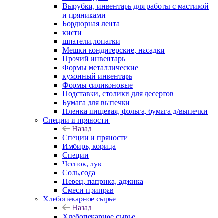
Вырубки, инвентарь для работы с мастикой
и пряниками
Бордюрная лента
кисти
шпатели,лопатки
Мешки кондитерские, насадки
Прочий инвентарь
Формы металлические
кухонный инвентарь
Формы силиконовые
Подставки, столики для десертов
Бумага для выпечки
Пленка пищевая, фольга, бумага д/выпечки
Специи и пряности
Назад
Специи и пряности
Имбирь, корица
Специи
Чеснок, лук
Соль,сода
Перец, паприка, аджика
Смеси приправ
Хлебопекарное сырье
Назад
Хлебопекарное сырье