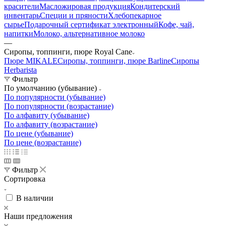
красители
Масложировая продукция
Кондитерский
инвентарь
Специи и пряности
Хлебопекарное
сырье
Подарочный сертификат электронный
Кофе, чай,
напитки
Молоко, альтернативное молоко
—
Сиропы, топпинги, пюре Royal Cane
Пюре MIKALE
Сиропы, топпинги, пюре Barline
Сиропы
Herbarista
Фильтр
По умолчанию (убывание)
По популярности (убывание)
По популярности (возрастание)
По алфавиту (убывание)
По алфавиту (возрастание)
По цене (убывание)
По цене (возрастание)
Фильтр
Сортировка
В наличии
Наши предложения