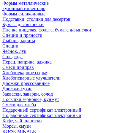
Формы металлические
кухонный инвентарь
Формы силиконовые
Подставки, столики для десертов
Бумага для выпечки
Пленка пищевая, фольга, бумага д/выпечки
Специи и пряности
Имбирь, корица
Специи
Чеснок, лук
Соль,сода
Перец, паприка, аджика
Смеси приправ
Хлебопекарное сырье
Хлебопекарные улучшители
Дрожжи прессованные
Дрожжи сухие
Закваски, заварки, солод
Посыпки зерновые, кунжут
Смеси для хлеба
Подарочный сертификат электронный
Подарочный сертификат электронный
Кофе, чай, напитки
Морсы, смузи
КОФЕ MIKALE