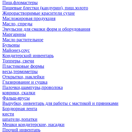
Пищ.фломастеры
Пищевые блестки (кандурин), пищ.золото
Жирорастворимые красители сухие
Масложировая продукция
Масло, спреды
Эмульсии для смазки форм и оборудования
Маргарины
Масло растительное
Бульоны
Майонез,соус
Кондитерский инвентарь
Топперы, свечи
Пластиковые формы
весы,термометры
Открытки, наклейки
Глазирование и сушка
Палочки,шампуры,проволока
коврики, скалки
Фальш-ярусы
Вырубки, инвентарь для работы с мастикой и пряниками
Бордюрная лента
кисти
шпатели,лопатки
Мешки кондитерские, насадки
Прочий инвентарь