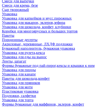
Смеси для выпечки
Смеси для крема, безе
Сыр творожный
Упаковка
Упаковка для капкейков и мусс.пирожных
Упаковка для макарон, эклеров,зефира
Упаковка для шоколада, конфет, клубники
Коробки для многоярусных и больших тортов
Пакеты
Порционные десерты
Акриловые, деревянные, ЛХДФ подложки
Бумажный наполнитель, бумажная упаковка
Упаковка для рулета,кекса
Упаковка для еды на вынос
Ленты, шпагат
Формы бумажные под пай-пирог,кексы и крышки к ним
Упаковка для пиццы
Упаковка для канапе
Пакеты для шоколада,конфет
Упаковка для пряников
Упаковка для моти
Пластиковая упаковка
Подложки, салфетки
Упаковка для торта
Формы бумажные для маффинов, эклеров, конфет