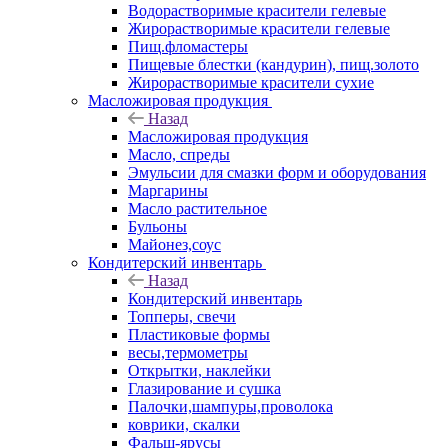
Водорастворимые красители гелевые
Жирорастворимые красители гелевые
Пищ.фломастеры
Пищевые блестки (кандурин), пищ.золото
Жирорастворимые красители сухие
Масложировая продукция
Назад
Масложировая продукция
Масло, спреды
Эмульсии для смазки форм и оборудования
Маргарины
Масло растительное
Бульоны
Майонез,соус
Кондитерский инвентарь
Назад
Кондитерский инвентарь
Топперы, свечи
Пластиковые формы
весы,термометры
Открытки, наклейки
Глазирование и сушка
Палочки,шампуры,проволока
коврики, скалки
Фальш-ярусы