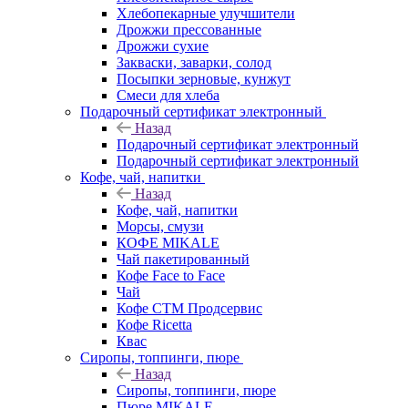
Хлебопекарные улучшители
Дрожжи прессованные
Дрожжи сухие
Закваски, заварки, солод
Посыпки зерновые, кунжут
Смеси для хлеба
Подарочный сертификат электронный
Назад
Подарочный сертификат электронный
Подарочный сертификат электронный
Кофе, чай, напитки
Назад
Кофе, чай, напитки
Морсы, смузи
КОФЕ MIKALE
Чай пакетированный
Кофе Face to Face
Чай
Кофе СТМ Продсервис
Кофе Ricetta
Квас
Сиропы, топпинги, пюре
Назад
Сиропы, топпинги, пюре
Пюре MIKALE