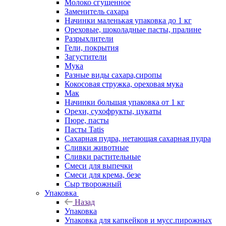
Молоко сгущенное
Заменитель сахара
Начинки маленькая упаковка до 1 кг
Ореховые, шоколадные пасты, пралине
Разрыхлители
Гели, покрытия
Загустители
Мука
Разные виды сахара,сиропы
Кокосовая стружка, ореховая мука
Мак
Начинки большая упаковка от 1 кг
Орехи, сухофрукты, цукаты
Пюре, пасты
Пасты Tatis
Сахарная пудра, нетающая сахарная пудра
Сливки животные
Сливки растительные
Смеси для выпечки
Смеси для крема, безе
Сыр творожный
Упаковка
Назад
Упаковка
Упаковка для капкейков и мусс.пирожных