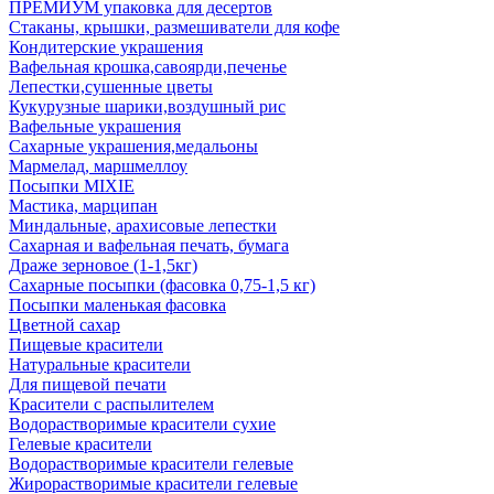
ПРЕМИУМ упаковка для десертов
Стаканы, крышки, размешиватели для кофе
Кондитерские украшения
Вафельная крошка,савоярди,печенье
Лепестки,сушенные цветы
Кукурузные шарики,воздушный рис
Вафельные украшения
Сахарные украшения,медальоны
Мармелад, маршмеллоу
Посыпки MIXIE
Мастика, марципан
Миндальные, арахисовые лепестки
Сахарная и вафельная печать, бумага
Драже зерновое (1-1,5кг)
Сахарные посыпки (фасовка 0,75-1,5 кг)
Посыпки маленькая фасовка
Цветной сахар
Пищевые красители
Натуральные красители
Для пищевой печати
Красители с распылителем
Водорастворимые красители сухие
Гелевые красители
Водорастворимые красители гелевые
Жирорастворимые красители гелевые