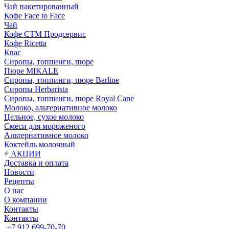
Чай пакетированный
Кофе Face to Face
Чай
Кофе СТМ Продсервис
Кофе Ricetta
Квас
Сиропы, топпинги, пюре
Пюре MIKALE
Сиропы, топпинги, пюре Barline
Сиропы Herbarista
Сиропы, топпинги, пюре Royal Cane
Молоко, альтернативное молоко
Цельное, сухое молоко
Смеси для мороженого
Альтернативное молоко
Коктейль молочный
АКЦИИ
Доставка и оплата
Новости
Рецепты
О нас
О компании
Контакты
Контакты
+7 912 699-70-70