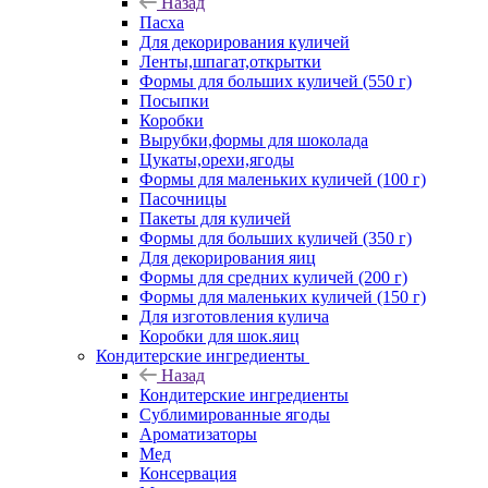
Назад
Пасха
Для декорирования куличей
Ленты,шпагат,открытки
Формы для больших куличей (550 г)
Посыпки
Коробки
Вырубки,формы для шоколада
Цукаты,орехи,ягоды
Формы для маленьких куличей (100 г)
Пасочницы
Пакеты для куличей
Формы для больших куличей (350 г)
Для декорирования яиц
Формы для средних куличей (200 г)
Формы для маленьких куличей (150 г)
Для изготовления кулича
Коробки для шок.яиц
Кондитерские ингредиенты
Назад
Кондитерские ингредиенты
Сублимированные ягоды
Ароматизаторы
Мед
Консервация