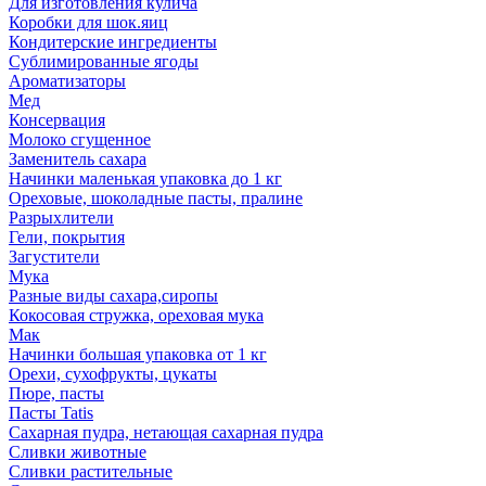
Для изготовления кулича
Коробки для шок.яиц
Кондитерские ингредиенты
Сублимированные ягоды
Ароматизаторы
Мед
Консервация
Молоко сгущенное
Заменитель сахара
Начинки маленькая упаковка до 1 кг
Ореховые, шоколадные пасты, пралине
Разрыхлители
Гели, покрытия
Загустители
Мука
Разные виды сахара,сиропы
Кокосовая стружка, ореховая мука
Мак
Начинки большая упаковка от 1 кг
Орехи, сухофрукты, цукаты
Пюре, пасты
Пасты Tatis
Сахарная пудра, нетающая сахарная пудра
Сливки животные
Сливки растительные