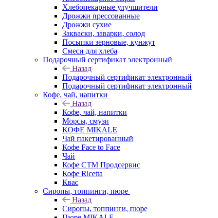
Хлебопекарные улучшители
Дрожжи прессованные
Дрожжи сухие
Закваски, заварки, солод
Посыпки зерновые, кунжут
Смеси для хлеба
Подарочный сертификат электронный
Назад
Подарочный сертификат электронный
Подарочный сертификат электронный
Кофе, чай, напитки
Назад
Кофе, чай, напитки
Морсы, смузи
КОФЕ MIKALE
Чай пакетированный
Кофе Face to Face
Чай
Кофе СТМ Продсервис
Кофе Ricetta
Квас
Сиропы, топпинги, пюре
Назад
Сиропы, топпинги, пюре
Пюре MIKALE