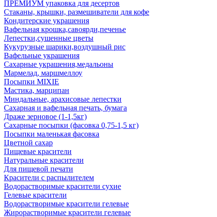
ПРЕМИУМ упаковка для десертов
Стаканы, крышки, размешиватели для кофе
Кондитерские украшения
Вафельная крошка,савоярди,печенье
Лепестки,сушенные цветы
Кукурузные шарики,воздушный рис
Вафельные украшения
Сахарные украшения,медальоны
Мармелад, маршмеллоу
Посыпки MIXIE
Мастика, марципан
Миндальные, арахисовые лепестки
Сахарная и вафельная печать, бумага
Драже зерновое (1-1,5кг)
Сахарные посыпки (фасовка 0,75-1,5 кг)
Посыпки маленькая фасовка
Цветной сахар
Пищевые красители
Натуральные красители
Для пищевой печати
Красители с распылителем
Водорастворимые красители сухие
Гелевые красители
Водорастворимые красители гелевые
Жирорастворимые красители гелевые