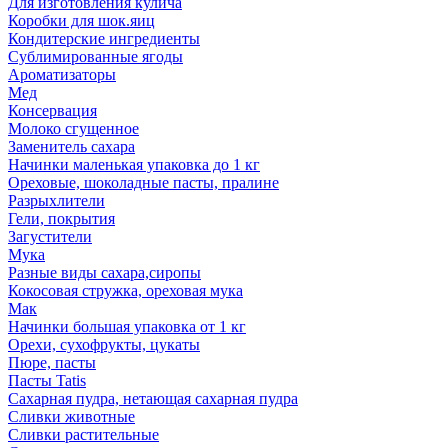
Для изготовления кулича
Коробки для шок.яиц
Кондитерские ингредиенты
Сублимированные ягоды
Ароматизаторы
Мед
Консервация
Молоко сгущенное
Заменитель сахара
Начинки маленькая упаковка до 1 кг
Ореховые, шоколадные пасты, пралине
Разрыхлители
Гели, покрытия
Загустители
Мука
Разные виды сахара,сиропы
Кокосовая стружка, ореховая мука
Мак
Начинки большая упаковка от 1 кг
Орехи, сухофрукты, цукаты
Пюре, пасты
Пасты Tatis
Сахарная пудра, нетающая сахарная пудра
Сливки животные
Сливки растительные