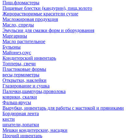
Пищ.фломастеры
Пищевые блестки (кандурин), пищ.золото
Жирорастворимые красители сухие
Масложировая продукция
Масло, спреды
Эмульсии для смазки форм и оборудования
Маргарины
Масло растительное
Бульоны
Майонез,соус
Кондитерский инвентарь
Топперы, свечи
Пластиковые формы
весы,термометры
Открытки, наклейки
Глазирование и сушка
Палочки,шампуры,проволока
коврики, скалки
Фальш-ярусы
Вырубки, инвентарь для работы с мастикой и пряниками
Бордюрная лента
кисти
шпатели,лопатки
Мешки кондитерские, насадки
Прочий инвентарь