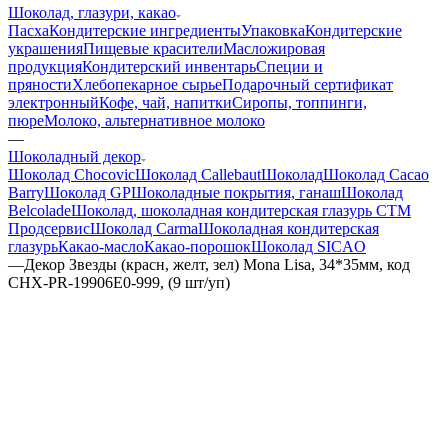
Шоколад, глазури, какао
Пасха
Кондитерские ингредиенты
Упаковка
Кондитерские
украшения
Пищевые красители
Масложировая
продукция
Кондитерский инвентарь
Специи и
пряности
Хлебопекарное сырье
Подарочный сертификат
электронный
Кофе, чай, напитки
Сиропы, топпинги,
пюре
Молоко, альтернативное молоко
—
Шоколадный декор
Шоколад Chocovic
Шоколад Callebaut
Шоколад
Шоколад Cacao
Barry
Шоколад GP
Шоколадные покрытия, ганаш
Шоколад
Belcolade
Шоколад, шоколадная кондитерская глазурь СТМ
Продсервис
Шоколад Carma
Шоколадная кондитерская
глазурь
Какао-масло
Какао-порошок
Шоколад SICAO
—
Декор Звезды (красн, желт, зел) Mona Lisa, 34*35мм, код
CHX-PR-19906E0-999, (9 шт/уп)