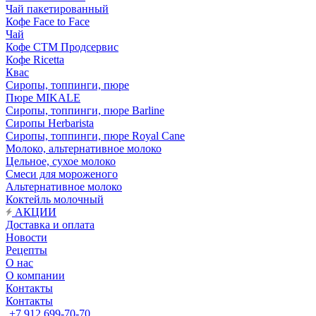
Чай пакетированный
Кофе Face to Face
Чай
Кофе СТМ Продсервис
Кофе Ricetta
Квас
Сиропы, топпинги, пюре
Пюре MIKALE
Сиропы, топпинги, пюре Barline
Сиропы Herbarista
Сиропы, топпинги, пюре Royal Cane
Молоко, альтернативное молоко
Цельное, сухое молоко
Смеси для мороженого
Альтернативное молоко
Коктейль молочный
АКЦИИ
Доставка и оплата
Новости
Рецепты
О нас
О компании
Контакты
Контакты
+7 912 699-70-70