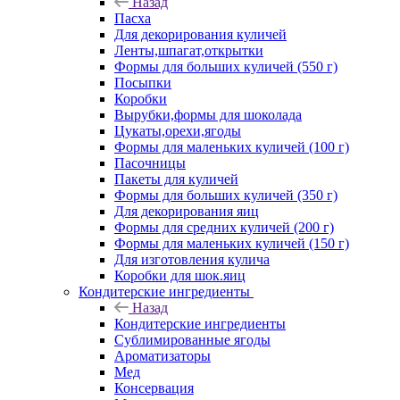
Назад
Пасха
Для декорирования куличей
Ленты,шпагат,открытки
Формы для больших куличей (550 г)
Посыпки
Коробки
Вырубки,формы для шоколада
Цукаты,орехи,ягоды
Формы для маленьких куличей (100 г)
Пасочницы
Пакеты для куличей
Формы для больших куличей (350 г)
Для декорирования яиц
Формы для средних куличей (200 г)
Формы для маленьких куличей (150 г)
Для изготовления кулича
Коробки для шок.яиц
Кондитерские ингредиенты
Назад
Кондитерские ингредиенты
Сублимированные ягоды
Ароматизаторы
Мед
Консервация