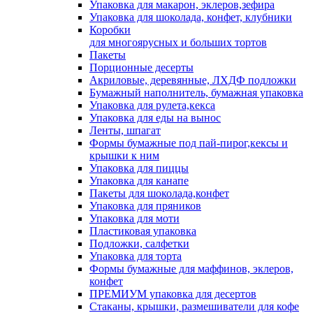
Упаковка для макарон, эклеров,зефира
Упаковка для шоколада, конфет, клубники
Коробки
для многоярусных и больших тортов
Пакеты
Порционные десерты
Акриловые, деревянные, ЛХДФ подложки
Бумажный наполнитель, бумажная упаковка
Упаковка для рулета,кекса
Упаковка для еды на вынос
Ленты, шпагат
Формы бумажные под пай-пирог,кексы и
крышки к ним
Упаковка для пиццы
Упаковка для канапе
Пакеты для шоколада,конфет
Упаковка для пряников
Упаковка для моти
Пластиковая упаковка
Подложки, салфетки
Упаковка для торта
Формы бумажные для маффинов, эклеров,
конфет
ПРЕМИУМ упаковка для десертов
Стаканы, крышки, размешиватели для кофе