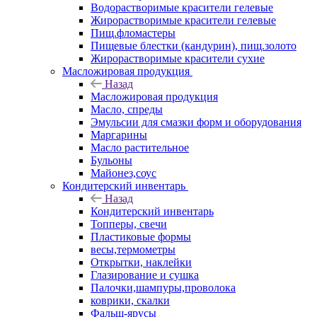
Водорастворимые красители гелевые
Жирорастворимые красители гелевые
Пищ.фломастеры
Пищевые блестки (кандурин), пищ.золото
Жирорастворимые красители сухие
Масложировая продукция
Назад
Масложировая продукция
Масло, спреды
Эмульсии для смазки форм и оборудования
Маргарины
Масло растительное
Бульоны
Майонез,соус
Кондитерский инвентарь
Назад
Кондитерский инвентарь
Топперы, свечи
Пластиковые формы
весы,термометры
Открытки, наклейки
Глазирование и сушка
Палочки,шампуры,проволока
коврики, скалки
Фальш-ярусы