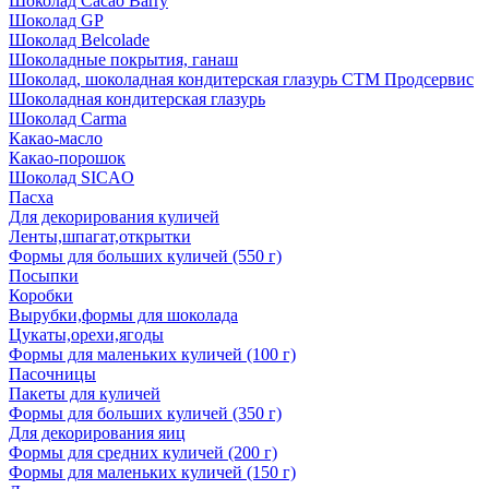
Шоколад Cacao Barry
Шоколад GP
Шоколад Belcolade
Шоколадные покрытия, ганаш
Шоколад, шоколадная кондитерская глазурь СТМ Продсервис
Шоколадная кондитерская глазурь
Шоколад Carma
Какао-масло
Какао-порошок
Шоколад SICAO
Пасха
Для декорирования куличей
Ленты,шпагат,открытки
Формы для больших куличей (550 г)
Посыпки
Коробки
Вырубки,формы для шоколада
Цукаты,орехи,ягоды
Формы для маленьких куличей (100 г)
Пасочницы
Пакеты для куличей
Формы для больших куличей (350 г)
Для декорирования яиц
Формы для средних куличей (200 г)
Формы для маленьких куличей (150 г)