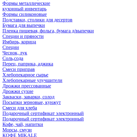
Формы металлические
кухонный инвентарь
Формы силиконовые
Подставки, столики для десертов
Бумага для выпечки
Пленка пищевая, фольга, бумага д/выпечки
Специи и пряности
Имбирь, корица
Специи
Чеснок, лук
Соль,сода
Перец, паприка, аджика
Смеси приправ
Хлебопекарное сырье
Хлебопекарные улучшители
Дрожжи прессованные
Дрожжи сухие
Закваски, заварки, солод
Посыпки зерновые, кунжут
Смеси для хлеба
Подарочный сертификат электронный
Подарочный сертификат электронный
Кофе, чай, напитки
Морсы, смузи
КОФЕ MIKALE