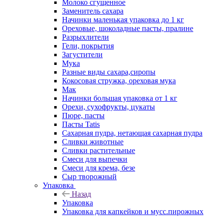
Молоко сгущенное
Заменитель сахара
Начинки маленькая упаковка до 1 кг
Ореховые, шоколадные пасты, пралине
Разрыхлители
Гели, покрытия
Загустители
Мука
Разные виды сахара,сиропы
Кокосовая стружка, ореховая мука
Мак
Начинки большая упаковка от 1 кг
Орехи, сухофрукты, цукаты
Пюре, пасты
Пасты Tatis
Сахарная пудра, нетающая сахарная пудра
Сливки животные
Сливки растительные
Смеси для выпечки
Смеси для крема, безе
Сыр творожный
Упаковка
Назад
Упаковка
Упаковка для капкейков и мусс.пирожных