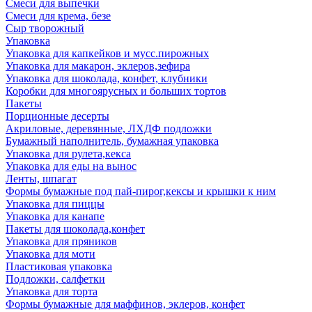
Смеси для выпечки
Смеси для крема, безе
Сыр творожный
Упаковка
Упаковка для капкейков и мусс.пирожных
Упаковка для макарон, эклеров,зефира
Упаковка для шоколада, конфет, клубники
Коробки для многоярусных и больших тортов
Пакеты
Порционные десерты
Акриловые, деревянные, ЛХДФ подложки
Бумажный наполнитель, бумажная упаковка
Упаковка для рулета,кекса
Упаковка для еды на вынос
Ленты, шпагат
Формы бумажные под пай-пирог,кексы и крышки к ним
Упаковка для пиццы
Упаковка для канапе
Пакеты для шоколада,конфет
Упаковка для пряников
Упаковка для моти
Пластиковая упаковка
Подложки, салфетки
Упаковка для торта
Формы бумажные для маффинов, эклеров, конфет