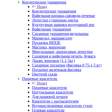
Кондитерские украшения
Назад
Кондитерские украшения
Вафельная крошка,савоярди,печенье
Лепестки,сушенные цветы
Кукурузные шарики,воздушный рис
Вафельные украшения
Сахарные украшения,медальоны
Мармелад, маршмеллоу
Посыпки MIXIE
Мастика, марципан
Миндальные, арахисовые лепестки
Сахарная и вафельная печать, бумага
Драже зерновое (1-1,5кг)
Сахарные посыпки (фасовка 0,75-1,5 кг)
Посыпки маленькая фасовка
Цветной сахар
Пищевые красители
Назад
Пищевые красители
Натуральные красители
Для пищевой печати
Красители с распылителем
Водорастворимые красители сухие
Гелевые красители