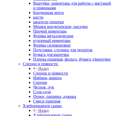
Вырубки, инвентарь для работы с мастикой
и пряниками
Бордюрная лента
кисти
шпатели,лопатки
Мешки кондитерские, насадки
Прочий инвентарь
Формы металлические
кухонный инвентарь
Формы силиконовые
Подставки, столики для десертов
Бумага для выпечки
Пленка пищевая, фольга, бумага д/выпечки
Специи и пряности
Назад
Специи и пряности
Имбирь, корица
Специи
Чеснок, лук
Соль,сода
Перец, паприка, аджика
Смеси приправ
Хлебопекарное сырье
Назад
Хлебопекарное сырье