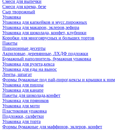
Смеси для выпечки
Смеси для крема, безе
Сыр творожный
Упаковка
Упаковка для капкейков и мусс.пирожных
Упаковка для макарон, эклеров,зефира
Упаковка для шоколада, конфет, клубники
Коробки для многоярусных и больших тортов
Пакеты
Порционные десерты
Акриловые, деревянные, ЛХДФ подложки
Бумажный наполнитель, бумажная упаковка
Упаковка для рулета,кекса
Упаковка для еды на вынос
Ленты, шпагат
Формы бумажные под пай-пирог,кексы и крышки к ним
Упаковка для пиццы
Упаковка для канапе
Пакеты для шоколада,конфет
Упаковка для пряников
Упаковка для моти
Пластиковая упаковка
Подложки, салфетки
Упаковка для торта
Формы бумажные для маффинов, эклеров, конфет