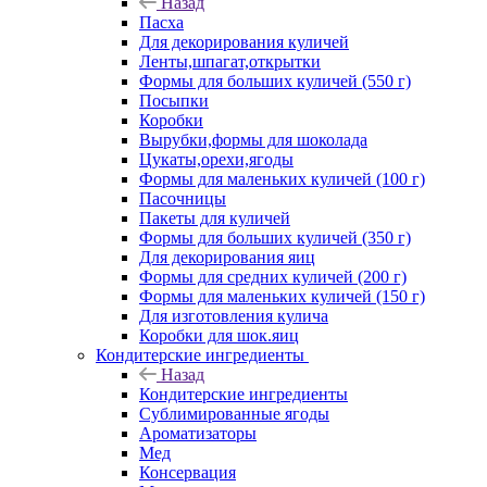
Назад
Пасха
Для декорирования куличей
Ленты,шпагат,открытки
Формы для больших куличей (550 г)
Посыпки
Коробки
Вырубки,формы для шоколада
Цукаты,орехи,ягоды
Формы для маленьких куличей (100 г)
Пасочницы
Пакеты для куличей
Формы для больших куличей (350 г)
Для декорирования яиц
Формы для средних куличей (200 г)
Формы для маленьких куличей (150 г)
Для изготовления кулича
Коробки для шок.яиц
Кондитерские ингредиенты
Назад
Кондитерские ингредиенты
Сублимированные ягоды
Ароматизаторы
Мед
Консервация