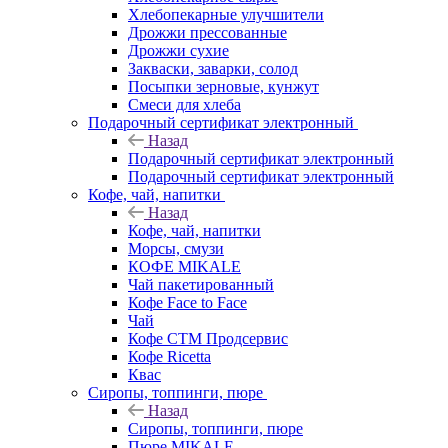
Хлебопекарные улучшители
Дрожжи прессованные
Дрожжи сухие
Закваски, заварки, солод
Посыпки зерновые, кунжут
Смеси для хлеба
Подарочный сертификат электронный
Назад
Подарочный сертификат электронный
Подарочный сертификат электронный
Кофе, чай, напитки
Назад
Кофе, чай, напитки
Морсы, смузи
КОФЕ MIKALE
Чай пакетированный
Кофе Face to Face
Чай
Кофе СТМ Продсервис
Кофе Ricetta
Квас
Сиропы, топпинги, пюре
Назад
Сиропы, топпинги, пюре
Пюре MIKALE