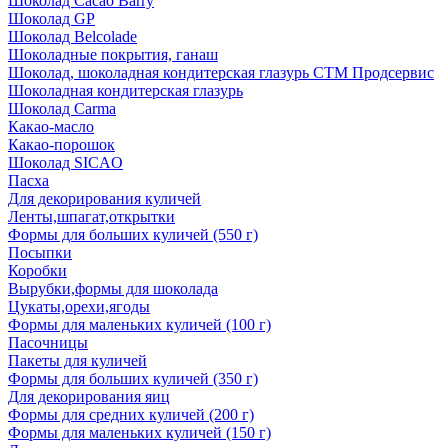
Шоколад Cacao Barry
Шоколад GP
Шоколад Belcolade
Шоколадные покрытия, ганаш
Шоколад, шоколадная кондитерская глазурь СТМ Продсервис
Шоколадная кондитерская глазурь
Шоколад Carma
Какао-масло
Какао-порошок
Шоколад SICAO
Пасха
Для декорирования куличей
Ленты,шпагат,открытки
Формы для больших куличей (550 г)
Посыпки
Коробки
Вырубки,формы для шоколада
Цукаты,орехи,ягоды
Формы для маленьких куличей (100 г)
Пасочницы
Пакеты для куличей
Формы для больших куличей (350 г)
Для декорирования яиц
Формы для средних куличей (200 г)
Формы для маленьких куличей (150 г)