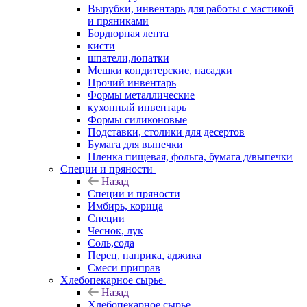
Вырубки, инвентарь для работы с мастикой
и пряниками
Бордюрная лента
кисти
шпатели,лопатки
Мешки кондитерские, насадки
Прочий инвентарь
Формы металлические
кухонный инвентарь
Формы силиконовые
Подставки, столики для десертов
Бумага для выпечки
Пленка пищевая, фольга, бумага д/выпечки
Специи и пряности
Назад
Специи и пряности
Имбирь, корица
Специи
Чеснок, лук
Соль,сода
Перец, паприка, аджика
Смеси приправ
Хлебопекарное сырье
Назад
Хлебопекарное сырье