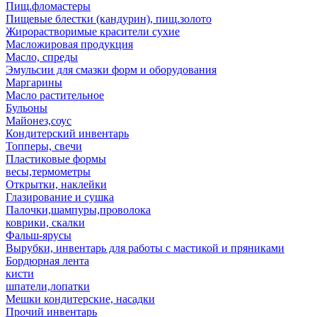
Пищ.фломастеры
Пищевые блестки (кандурин), пищ.золото
Жирорастворимые красители сухие
Масложировая продукция
Масло, спреды
Эмульсии для смазки форм и оборудования
Маргарины
Масло растительное
Бульоны
Майонез,соус
Кондитерский инвентарь
Топперы, свечи
Пластиковые формы
весы,термометры
Открытки, наклейки
Глазирование и сушка
Палочки,шампуры,проволока
коврики, скалки
Фальш-ярусы
Вырубки, инвентарь для работы с мастикой и пряниками
Бордюрная лента
кисти
шпатели,лопатки
Мешки кондитерские, насадки
Прочий инвентарь