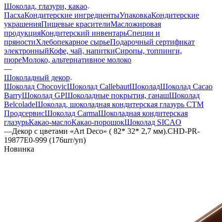
Шоколад, глазури, какао
Пасха
Кондитерские ингредиенты
Упаковка
Кондитерские
украшения
Пищевые красители
Масложировая
продукция
Кондитерский инвентарь
Специи и
пряности
Хлебопекарное сырье
Подарочный сертификат
электронный
Кофе, чай, напитки
Сиропы, топпинги,
пюре
Молоко, альтернативное молоко
—
Шоколадный декор
Шоколад Chocovic
Шоколад Callebaut
Шоколад
Шоколад Cacao
Barry
Шоколад GP
Шоколадные покрытия, ганаш
Шоколад
Belcolade
Шоколад, шоколадная кондитерская глазурь СТМ
Продсервис
Шоколад Carma
Шоколадная кондитерская
глазурь
Какао-масло
Какао-порошок
Шоколад SICAO
—
Декор с цветами «Art Deco» ( 82* 32* 2,7 мм).CHD-PR-
19877E0-999 (176шт/уп)
Новинка