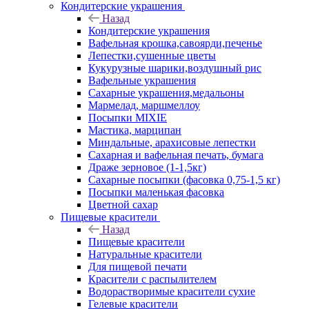
Кондитерские украшения
Назад
Кондитерские украшения
Вафельная крошка,савоярди,печенье
Лепестки,сушенные цветы
Кукурузные шарики,воздушный рис
Вафельные украшения
Сахарные украшения,медальоны
Мармелад, маршмеллоу
Посыпки MIXIE
Мастика, марципан
Миндальные, арахисовые лепестки
Сахарная и вафельная печать, бумага
Драже зерновое (1-1,5кг)
Сахарные посыпки (фасовка 0,75-1,5 кг)
Посыпки маленькая фасовка
Цветной сахар
Пищевые красители
Назад
Пищевые красители
Натуральные красители
Для пищевой печати
Красители с распылителем
Водорастворимые красители сухие
Гелевые красители