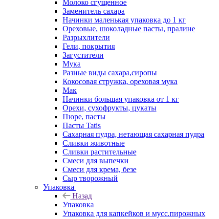
Молоко сгущенное
Заменитель сахара
Начинки маленькая упаковка до 1 кг
Ореховые, шоколадные пасты, пралине
Разрыхлители
Гели, покрытия
Загустители
Мука
Разные виды сахара,сиропы
Кокосовая стружка, ореховая мука
Мак
Начинки большая упаковка от 1 кг
Орехи, сухофрукты, цукаты
Пюре, пасты
Пасты Tatis
Сахарная пудра, нетающая сахарная пудра
Сливки животные
Сливки растительные
Смеси для выпечки
Смеси для крема, безе
Сыр творожный
Упаковка
Назад
Упаковка
Упаковка для капкейков и мусс.пирожных