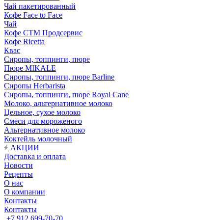
Чай пакетированный
Кофе Face to Face
Чай
Кофе СТМ Продсервис
Кофе Ricetta
Квас
Сиропы, топпинги, пюре
Пюре MIKALE
Сиропы, топпинги, пюре Barline
Сиропы Herbarista
Сиропы, топпинги, пюре Royal Cane
Молоко, альтернативное молоко
Цельное, сухое молоко
Смеси для мороженого
Альтернативное молоко
Коктейль молочный
АКЦИИ
Доставка и оплата
Новости
Рецепты
О нас
О компании
Контакты
Контакты
+7 912 699-70-70