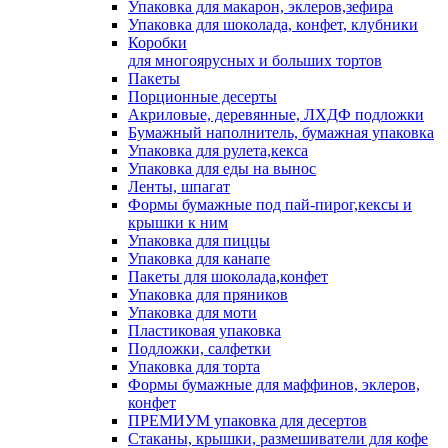
Упаковка для макарон, эклеров,зефира
Упаковка для шоколада, конфет, клубники
Коробки
для многоярусных и больших тортов
Пакеты
Порционные десерты
Акриловые, деревянные, ЛХДФ подложки
Бумажный наполнитель, бумажная упаковка
Упаковка для рулета,кекса
Упаковка для еды на вынос
Ленты, шпагат
Формы бумажные под пай-пирог,кексы и
крышки к ним
Упаковка для пиццы
Упаковка для канапе
Пакеты для шоколада,конфет
Упаковка для пряников
Упаковка для моти
Пластиковая упаковка
Подложки, салфетки
Упаковка для торта
Формы бумажные для маффинов, эклеров,
конфет
ПРЕМИУМ упаковка для десертов
Стаканы, крышки, размешиватели для кофе