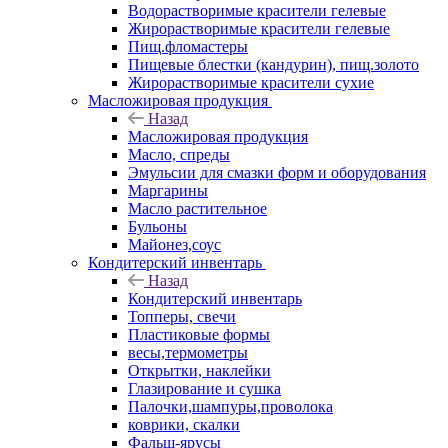
Водорастворимые красители гелевые
Жирорастворимые красители гелевые
Пищ.фломастеры
Пищевые блестки (кандурин), пищ.золото
Жирорастворимые красители сухие
Масложировая продукция
Назад
Масложировая продукция
Масло, спреды
Эмульсии для смазки форм и оборудования
Маргарины
Масло растительное
Бульоны
Майонез,соус
Кондитерский инвентарь
Назад
Кондитерский инвентарь
Топперы, свечи
Пластиковые формы
весы,термометры
Открытки, наклейки
Глазирование и сушка
Палочки,шампуры,проволока
коврики, скалки
Фальш-ярусы