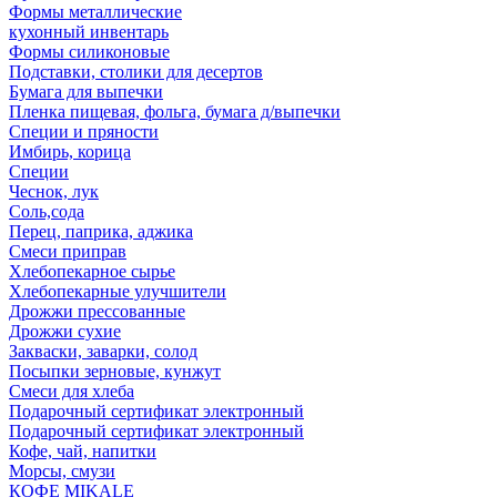
Формы металлические
кухонный инвентарь
Формы силиконовые
Подставки, столики для десертов
Бумага для выпечки
Пленка пищевая, фольга, бумага д/выпечки
Специи и пряности
Имбирь, корица
Специи
Чеснок, лук
Соль,сода
Перец, паприка, аджика
Смеси приправ
Хлебопекарное сырье
Хлебопекарные улучшители
Дрожжи прессованные
Дрожжи сухие
Закваски, заварки, солод
Посыпки зерновые, кунжут
Смеси для хлеба
Подарочный сертификат электронный
Подарочный сертификат электронный
Кофе, чай, напитки
Морсы, смузи
КОФЕ MIKALE