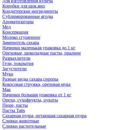
Для изготовления кулича
Коробки для шок.яиц
Кондитерские ингредиенты
Сублимированные ягоды
Ароматизаторы
Мед
Консервация
Молоко сгущенное
Заменитель сахара
Начинки маленькая упаковка до 1 кг
Ореховые, шоколадные пасты, пралине
Разрыхлители
Гели, покрытия
Загустители
Мука
Разные виды сахара,сиропы
Кокосовая стружка, ореховая мука
Мак
Начинки большая упаковка от 1 кг
Орехи, сухофрукты, цукаты
Пюре, пасты
Пасты Tatis
Сахарная пудра, нетающая сахарная пудра
Сливки животные
Сливки растительные