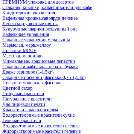
ПРЕМИУМ упаковка для десертов
Стаканы, крышки, размешиватели для кофе
Кондитерские украшения
Вафельная крошка,савоярди,печенье
Лепестки,сушенные цветы
Кукурузные шарики,воздушный рис
Вафельные украшения
Сахарные украшения,медальоны
Мармелад, маршмеллоу
Посыпки MIXIE
Мастика, марципан
Миндальные, арахисовые лепестки
Сахарная и вафельная печать, бумага
Драже зерновое (1-1,5кг)
Сахарные посыпки (фасовка 0,75-1,5 кг)
Посыпки маленькая фасовка
Цветной сахар
Пищевые красители
Натуральные красители
Для пищевой печати
Красители с распылителем
Водорастворимые красители сухие
Гелевые красители
Водорастворимые красители гелевые
Жирорастворимые красители гелевые