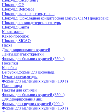
Шоколад Cacao Barry
Шоколад GP
Шоколад Belcolade
Шоколадные покрытия, ганаш
Шоколад, шоколадная кондитерская глазурь СТМ Продсервис
Шоколадная кондитерская глазурь
Шоколад Carma
Какао-масло
Какао-порошок
Шоколад SICAO
Пасха
Для декорирования куличей
Ленты,шпагат,открытки
Формы для больших куличей (550 г)
Посыпки
Коробки
Вырубки,формы для шоколада
Цукаты,орехи,ягоды
Формы для маленьких куличей (100 г)
Пасочницы
Пакеты для куличей
Формы для больших куличей (350 г)
Для декорирования яиц
Формы для средних куличей (200 г)
Формы для маленьких куличей (150 г)