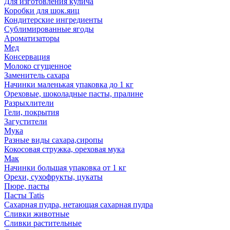
Для изготовления кулича
Коробки для шок.яиц
Кондитерские ингредиенты
Сублимированные ягоды
Ароматизаторы
Мед
Консервация
Молоко сгущенное
Заменитель сахара
Начинки маленькая упаковка до 1 кг
Ореховые, шоколадные пасты, пралине
Разрыхлители
Гели, покрытия
Загустители
Мука
Разные виды сахара,сиропы
Кокосовая стружка, ореховая мука
Мак
Начинки большая упаковка от 1 кг
Орехи, сухофрукты, цукаты
Пюре, пасты
Пасты Tatis
Сахарная пудра, нетающая сахарная пудра
Сливки животные
Сливки растительные