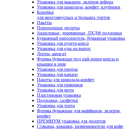
Упаковка для макарон, эклеров,зефира
Упаковка для шоколада, конфет, клубники
Коробки
для многоярусных и больших тортов
Пакеты
Порционные десерты
Акриловые, деревянные, ЛХДФ подложки
Бумажный наполнитель, бумажная упаковка
Упаковка для рулета,кекса
Упаковка для еды на вынос
Ленты, шпагат
Формы бумажные под пай-пирог,кексы и
крышки к ним
Упаковка для пиццы
Упаковка для канапе
Пакеты для шоколада,конфет
Упаковка для пряников
Упаковка для моти
Пластиковая упаковка
Подложки, салфетки
Упаковка для торта
Формы бумажные для маффинов, эклеров,
конфет
ПРЕМИУМ упаковка для десертов
Стаканы, крышки, размешиватели для кофе