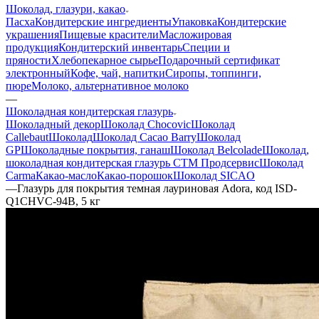
Шоколад, глазури, какао
Пасха
Кондитерские ингредиенты
Упаковка
Кондитерские
украшения
Пищевые красители
Масложировая
продукция
Кондитерский инвентарь
Специи и
пряности
Хлебопекарное сырье
Подарочный сертификат
электронный
Кофе, чай, напитки
Сиропы, топпинги,
пюре
Молоко, альтернативное молоко
—
Шоколадная кондитерская глазурь
Шоколадный декор
Шоколад Chocovic
Шоколад
Callebaut
Шоколад
Шоколад Cacao Barry
Шоколад
GP
Шоколадные покрытия, ганаш
Шоколад Belcolade
Шоколад,
шоколадная кондитерская глазурь СТМ Продсервис
Шоколад
Carma
Какао-масло
Какао-порошок
Шоколад SICAO
—
Глазурь для покрытия темная лауриновая Adora, код ISD-
Q1CHVC-94B, 5 кг