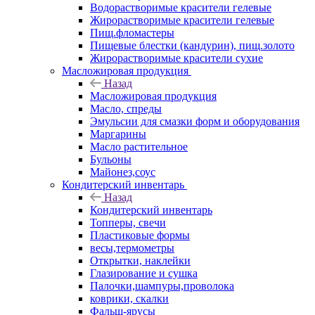
Водорастворимые красители гелевые
Жирорастворимые красители гелевые
Пищ.фломастеры
Пищевые блестки (кандурин), пищ.золото
Жирорастворимые красители сухие
Масложировая продукция
Назад
Масложировая продукция
Масло, спреды
Эмульсии для смазки форм и оборудования
Маргарины
Масло растительное
Бульоны
Майонез,соус
Кондитерский инвентарь
Назад
Кондитерский инвентарь
Топперы, свечи
Пластиковые формы
весы,термометры
Открытки, наклейки
Глазирование и сушка
Палочки,шампуры,проволока
коврики, скалки
Фальш-ярусы