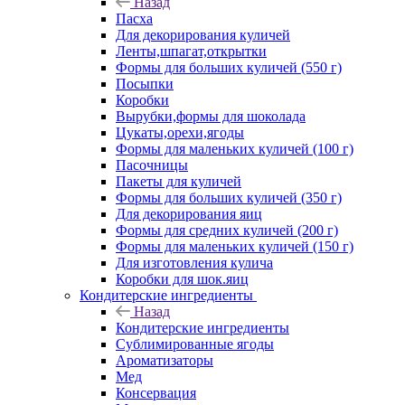
Назад
Пасха
Для декорирования куличей
Ленты,шпагат,открытки
Формы для больших куличей (550 г)
Посыпки
Коробки
Вырубки,формы для шоколада
Цукаты,орехи,ягоды
Формы для маленьких куличей (100 г)
Пасочницы
Пакеты для куличей
Формы для больших куличей (350 г)
Для декорирования яиц
Формы для средних куличей (200 г)
Формы для маленьких куличей (150 г)
Для изготовления кулича
Коробки для шок.яиц
Кондитерские ингредиенты
Назад
Кондитерские ингредиенты
Сублимированные ягоды
Ароматизаторы
Мед
Консервация