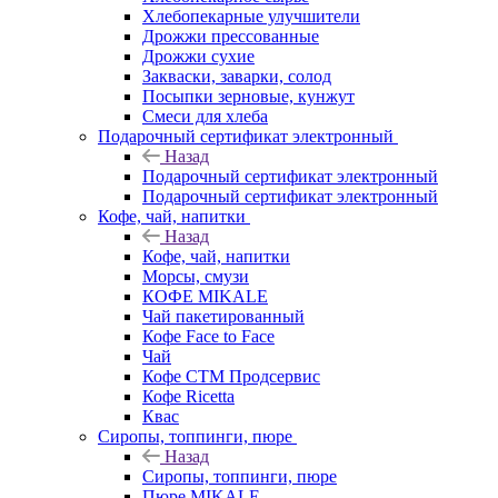
Хлебопекарные улучшители
Дрожжи прессованные
Дрожжи сухие
Закваски, заварки, солод
Посыпки зерновые, кунжут
Смеси для хлеба
Подарочный сертификат электронный
Назад
Подарочный сертификат электронный
Подарочный сертификат электронный
Кофе, чай, напитки
Назад
Кофе, чай, напитки
Морсы, смузи
КОФЕ MIKALE
Чай пакетированный
Кофе Face to Face
Чай
Кофе СТМ Продсервис
Кофе Ricetta
Квас
Сиропы, топпинги, пюре
Назад
Сиропы, топпинги, пюре
Пюре MIKALE