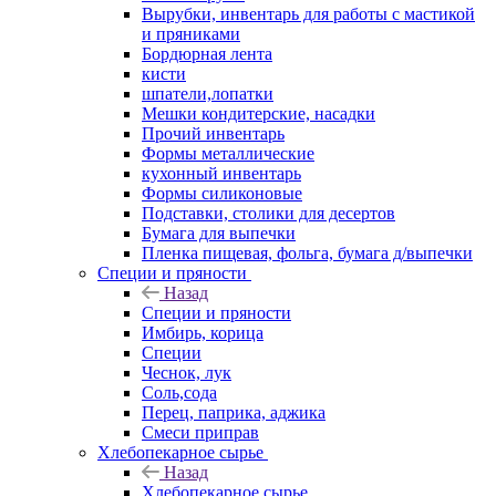
Вырубки, инвентарь для работы с мастикой
и пряниками
Бордюрная лента
кисти
шпатели,лопатки
Мешки кондитерские, насадки
Прочий инвентарь
Формы металлические
кухонный инвентарь
Формы силиконовые
Подставки, столики для десертов
Бумага для выпечки
Пленка пищевая, фольга, бумага д/выпечки
Специи и пряности
Назад
Специи и пряности
Имбирь, корица
Специи
Чеснок, лук
Соль,сода
Перец, паприка, аджика
Смеси приправ
Хлебопекарное сырье
Назад
Хлебопекарное сырье