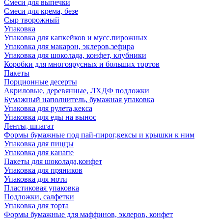
Смеси для выпечки
Смеси для крема, безе
Сыр творожный
Упаковка
Упаковка для капкейков и мусс.пирожных
Упаковка для макарон, эклеров,зефира
Упаковка для шоколада, конфет, клубники
Коробки для многоярусных и больших тортов
Пакеты
Порционные десерты
Акриловые, деревянные, ЛХДФ подложки
Бумажный наполнитель, бумажная упаковка
Упаковка для рулета,кекса
Упаковка для еды на вынос
Ленты, шпагат
Формы бумажные под пай-пирог,кексы и крышки к ним
Упаковка для пиццы
Упаковка для канапе
Пакеты для шоколада,конфет
Упаковка для пряников
Упаковка для моти
Пластиковая упаковка
Подложки, салфетки
Упаковка для торта
Формы бумажные для маффинов, эклеров, конфет