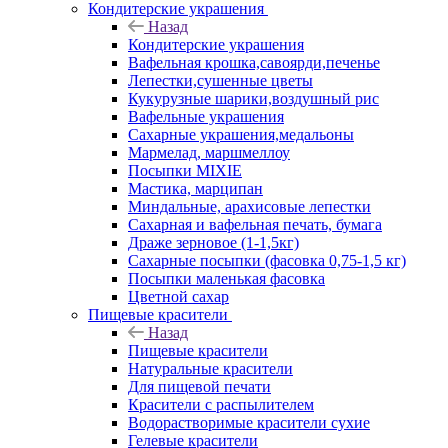
Кондитерские украшения
Назад
Кондитерские украшения
Вафельная крошка,савоярди,печенье
Лепестки,сушенные цветы
Кукурузные шарики,воздушный рис
Вафельные украшения
Сахарные украшения,медальоны
Мармелад, маршмеллоу
Посыпки MIXIE
Мастика, марципан
Миндальные, арахисовые лепестки
Сахарная и вафельная печать, бумага
Драже зерновое (1-1,5кг)
Сахарные посыпки (фасовка 0,75-1,5 кг)
Посыпки маленькая фасовка
Цветной сахар
Пищевые красители
Назад
Пищевые красители
Натуральные красители
Для пищевой печати
Красители с распылителем
Водорастворимые красители сухие
Гелевые красители