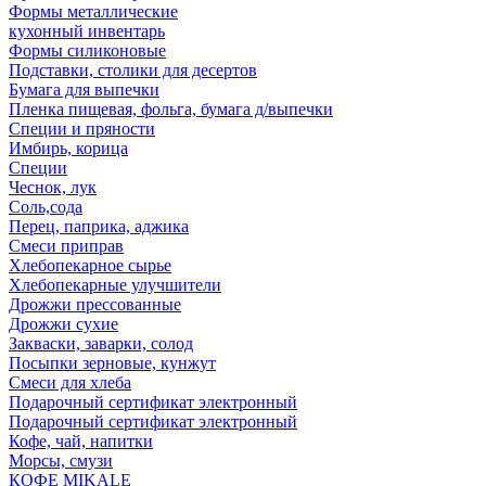
Формы металлические
кухонный инвентарь
Формы силиконовые
Подставки, столики для десертов
Бумага для выпечки
Пленка пищевая, фольга, бумага д/выпечки
Специи и пряности
Имбирь, корица
Специи
Чеснок, лук
Соль,сода
Перец, паприка, аджика
Смеси приправ
Хлебопекарное сырье
Хлебопекарные улучшители
Дрожжи прессованные
Дрожжи сухие
Закваски, заварки, солод
Посыпки зерновые, кунжут
Смеси для хлеба
Подарочный сертификат электронный
Подарочный сертификат электронный
Кофе, чай, напитки
Морсы, смузи
КОФЕ MIKALE