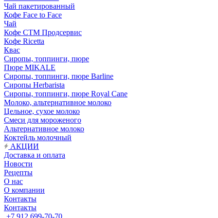
Чай пакетированный
Кофе Face to Face
Чай
Кофе СТМ Продсервис
Кофе Ricetta
Квас
Сиропы, топпинги, пюре
Пюре MIKALE
Сиропы, топпинги, пюре Barline
Сиропы Herbarista
Сиропы, топпинги, пюре Royal Cane
Молоко, альтернативное молоко
Цельное, сухое молоко
Смеси для мороженого
Альтернативное молоко
Коктейль молочный
АКЦИИ
Доставка и оплата
Новости
Рецепты
О нас
О компании
Контакты
Контакты
+7 912 699-70-70