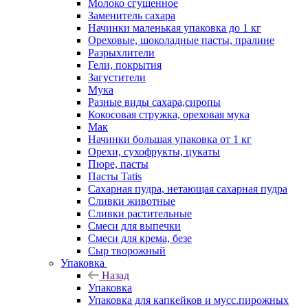
Молоко сгущенное
Заменитель сахара
Начинки маленькая упаковка до 1 кг
Ореховые, шоколадные пасты, пралине
Разрыхлители
Гели, покрытия
Загустители
Мука
Разные виды сахара,сиропы
Кокосовая стружка, ореховая мука
Мак
Начинки большая упаковка от 1 кг
Орехи, сухофрукты, цукаты
Пюре, пасты
Пасты Tatis
Сахарная пудра, нетающая сахарная пудра
Сливки животные
Сливки растительные
Смеси для выпечки
Смеси для крема, безе
Сыр творожный
Упаковка
Назад
Упаковка
Упаковка для капкейков и мусс.пирожных