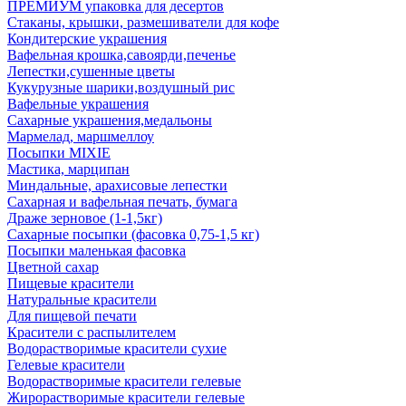
ПРЕМИУМ упаковка для десертов
Стаканы, крышки, размешиватели для кофе
Кондитерские украшения
Вафельная крошка,савоярди,печенье
Лепестки,сушенные цветы
Кукурузные шарики,воздушный рис
Вафельные украшения
Сахарные украшения,медальоны
Мармелад, маршмеллоу
Посыпки MIXIE
Мастика, марципан
Миндальные, арахисовые лепестки
Сахарная и вафельная печать, бумага
Драже зерновое (1-1,5кг)
Сахарные посыпки (фасовка 0,75-1,5 кг)
Посыпки маленькая фасовка
Цветной сахар
Пищевые красители
Натуральные красители
Для пищевой печати
Красители с распылителем
Водорастворимые красители сухие
Гелевые красители
Водорастворимые красители гелевые
Жирорастворимые красители гелевые