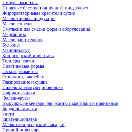
Пищ.фломастеры
Пищевые блестки (кандурин), пищ.золото
Жирорастворимые красители сухие
Масложировая продукция
Масло, спреды
Эмульсии для смазки форм и оборудования
Маргарины
Масло растительное
Бульоны
Майонез,соус
Кондитерский инвентарь
Топперы, свечи
Пластиковые формы
весы,термометры
Открытки, наклейки
Глазирование и сушка
Палочки,шампуры,проволока
коврики, скалки
Фальш-ярусы
Вырубки, инвентарь для работы с мастикой и пряниками
Бордюрная лента
кисти
шпатели,лопатки
Мешки кондитерские, насадки
Прочий инвентарь