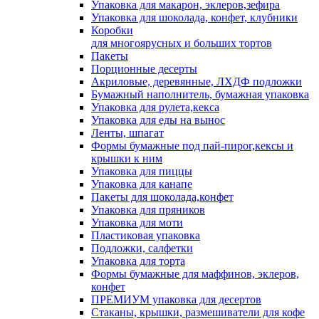
Упаковка для макарон, эклеров,зефира
Упаковка для шоколада, конфет, клубники
Коробки
для многоярусных и больших тортов
Пакеты
Порционные десерты
Акриловые, деревянные, ЛХДФ подложки
Бумажный наполнитель, бумажная упаковка
Упаковка для рулета,кекса
Упаковка для еды на вынос
Ленты, шпагат
Формы бумажные под пай-пирог,кексы и
крышки к ним
Упаковка для пиццы
Упаковка для канапе
Пакеты для шоколада,конфет
Упаковка для пряников
Упаковка для моти
Пластиковая упаковка
Подложки, салфетки
Упаковка для торта
Формы бумажные для маффинов, эклеров,
конфет
ПРЕМИУМ упаковка для десертов
Стаканы, крышки, размешиватели для кофе