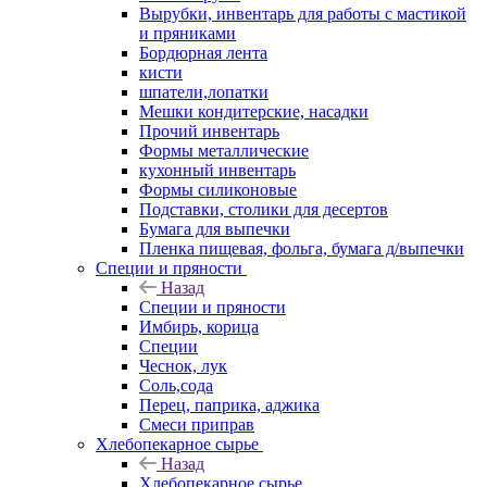
Вырубки, инвентарь для работы с мастикой
и пряниками
Бордюрная лента
кисти
шпатели,лопатки
Мешки кондитерские, насадки
Прочий инвентарь
Формы металлические
кухонный инвентарь
Формы силиконовые
Подставки, столики для десертов
Бумага для выпечки
Пленка пищевая, фольга, бумага д/выпечки
Специи и пряности
Назад
Специи и пряности
Имбирь, корица
Специи
Чеснок, лук
Соль,сода
Перец, паприка, аджика
Смеси приправ
Хлебопекарное сырье
Назад
Хлебопекарное сырье