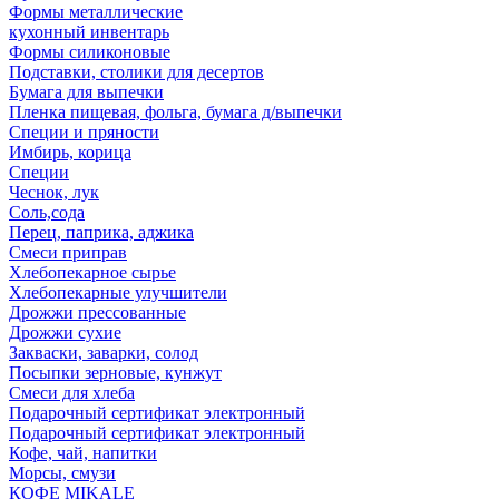
Формы металлические
кухонный инвентарь
Формы силиконовые
Подставки, столики для десертов
Бумага для выпечки
Пленка пищевая, фольга, бумага д/выпечки
Специи и пряности
Имбирь, корица
Специи
Чеснок, лук
Соль,сода
Перец, паприка, аджика
Смеси приправ
Хлебопекарное сырье
Хлебопекарные улучшители
Дрожжи прессованные
Дрожжи сухие
Закваски, заварки, солод
Посыпки зерновые, кунжут
Смеси для хлеба
Подарочный сертификат электронный
Подарочный сертификат электронный
Кофе, чай, напитки
Морсы, смузи
КОФЕ MIKALE