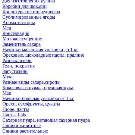
Для изготовления кулича
Коробки для шок.яиц
Кондитерские ингредиенты
Сублимированные ягоды
Ароматизаторы
Мед
Консервация
Молоко сгущенное
Заменитель сахара
Начинки маленькая упаковка до 1 кг
Ореховые, шоколадные пасты, пралине
Разрыхлители
Гели, покрытия
Загустители
Мука
Разные виды сахара,сиропы
Кокосовая стружка, ореховая мука
Мак
Начинки большая упаковка от 1 кг
Орехи, сухофрукты, цукаты
Пюре, пасты
Пасты Tatis
Сахарная пудра, нетающая сахарная пудра
Сливки животные
Сливки растительные