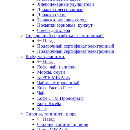
Хлебопекарные улучшители
Дрожжи прессованные
Дрожжи сухие
Закваски, заварки, солод
Посыпки зерновые, кунжут
Смеси для хлеба
Подарочный сертификат электронный
Назад
Подарочный сертификат электронный
Подарочный сертификат электронный
Кофе, чай, напитки
Назад
Кофе, чай, напитки
Морсы, смузи
КОФЕ MIKALE
Чай пакетированный
Кофе Face to Face
Чай
Кофе СТМ Продсервис
Кофе Ricetta
Квас
Сиропы, топпинги, пюре
Назад
Сиропы, топпинги, пюре
Пюре MIKALE