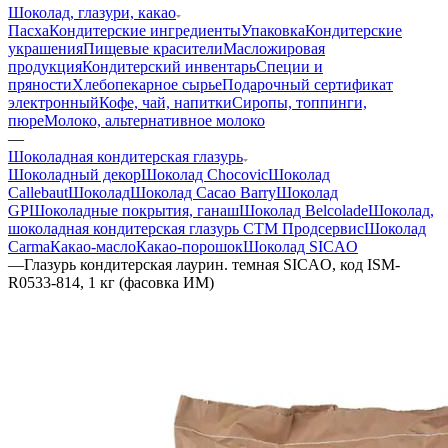
Шоколад, глазури, какао
Пасха
Кондитерские ингредиенты
Упаковка
Кондитерские
украшения
Пищевые красители
Масложировая
продукция
Кондитерский инвентарь
Специи и
пряности
Хлебопекарное сырье
Подарочный сертификат
электронный
Кофе, чай, напитки
Сиропы, топпинги,
пюре
Молоко, альтернативное молоко
—
Шоколадная кондитерская глазурь
Шоколадный декор
Шоколад Chocovic
Шоколад
Callebaut
Шоколад
Шоколад Cacao Barry
Шоколад
GP
Шоколадные покрытия, ганаш
Шоколад Belcolade
Шоколад,
шоколадная кондитерская глазурь СТМ Продсервис
Шоколад
Carma
Какао-масло
Какао-порошок
Шоколад SICAO
—
Глазурь кондитерская лаурин. темная SICAO, код ISM-
R0533-814, 1 кг (фасовка ИМ)