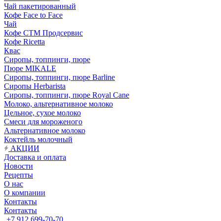
Чай пакетированный
Кофе Face to Face
Чай
Кофе СТМ Продсервис
Кофе Ricetta
Квас
Сиропы, топпинги, пюре
Пюре MIKALE
Сиропы, топпинги, пюре Barline
Сиропы Herbarista
Сиропы, топпинги, пюре Royal Cane
Молоко, альтернативное молоко
Цельное, сухое молоко
Смеси для мороженого
Альтернативное молоко
Коктейль молочный
АКЦИИ
Доставка и оплата
Новости
Рецепты
О нас
О компании
Контакты
Контакты
+7 912 699-70-70