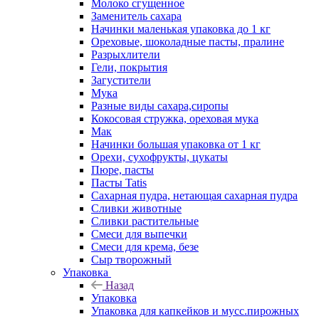
Молоко сгущенное
Заменитель сахара
Начинки маленькая упаковка до 1 кг
Ореховые, шоколадные пасты, пралине
Разрыхлители
Гели, покрытия
Загустители
Мука
Разные виды сахара,сиропы
Кокосовая стружка, ореховая мука
Мак
Начинки большая упаковка от 1 кг
Орехи, сухофрукты, цукаты
Пюре, пасты
Пасты Tatis
Сахарная пудра, нетающая сахарная пудра
Сливки животные
Сливки растительные
Смеси для выпечки
Смеси для крема, безе
Сыр творожный
Упаковка
Назад
Упаковка
Упаковка для капкейков и мусс.пирожных