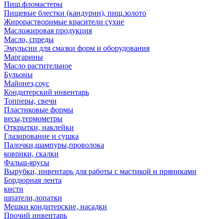
Пищ.фломастеры
Пищевые блестки (кандурин), пищ.золото
Жирорастворимые красители сухие
Масложировая продукция
Масло, спреды
Эмульсии для смазки форм и оборудования
Маргарины
Масло растительное
Бульоны
Майонез,соус
Кондитерский инвентарь
Топперы, свечи
Пластиковые формы
весы,термометры
Открытки, наклейки
Глазирование и сушка
Палочки,шампуры,проволока
коврики, скалки
Фальш-ярусы
Вырубки, инвентарь для работы с мастикой и пряниками
Бордюрная лента
кисти
шпатели,лопатки
Мешки кондитерские, насадки
Прочий инвентарь