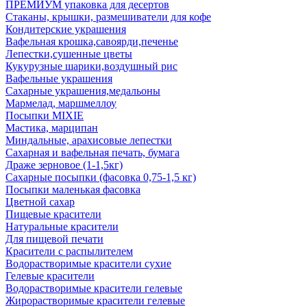
ПРЕМИУМ упаковка для десертов
Стаканы, крышки, размешиватели для кофе
Кондитерские украшения
Вафельная крошка,савоярди,печенье
Лепестки,сушенные цветы
Кукурузные шарики,воздушный рис
Вафельные украшения
Сахарные украшения,медальоны
Мармелад, маршмеллоу
Посыпки MIXIE
Мастика, марципан
Миндальные, арахисовые лепестки
Сахарная и вафельная печать, бумага
Драже зерновое (1-1,5кг)
Сахарные посыпки (фасовка 0,75-1,5 кг)
Посыпки маленькая фасовка
Цветной сахар
Пищевые красители
Натуральные красители
Для пищевой печати
Красители с распылителем
Водорастворимые красители сухие
Гелевые красители
Водорастворимые красители гелевые
Жирорастворимые красители гелевые