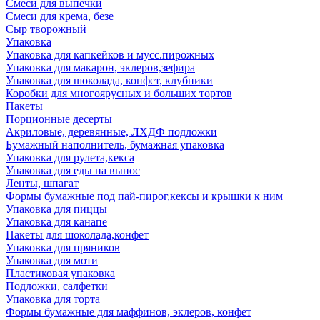
Смеси для выпечки
Смеси для крема, безе
Сыр творожный
Упаковка
Упаковка для капкейков и мусс.пирожных
Упаковка для макарон, эклеров,зефира
Упаковка для шоколада, конфет, клубники
Коробки для многоярусных и больших тортов
Пакеты
Порционные десерты
Акриловые, деревянные, ЛХДФ подложки
Бумажный наполнитель, бумажная упаковка
Упаковка для рулета,кекса
Упаковка для еды на вынос
Ленты, шпагат
Формы бумажные под пай-пирог,кексы и крышки к ним
Упаковка для пиццы
Упаковка для канапе
Пакеты для шоколада,конфет
Упаковка для пряников
Упаковка для моти
Пластиковая упаковка
Подложки, салфетки
Упаковка для торта
Формы бумажные для маффинов, эклеров, конфет