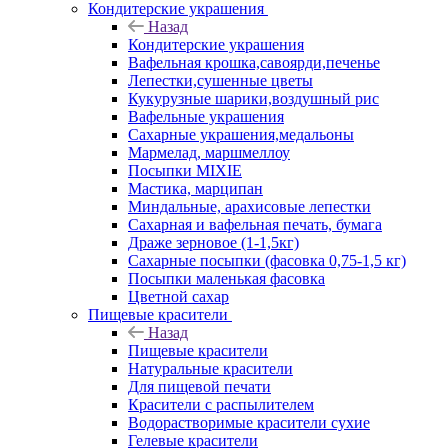
Кондитерские украшения
Назад
Кондитерские украшения
Вафельная крошка,савоярди,печенье
Лепестки,сушенные цветы
Кукурузные шарики,воздушный рис
Вафельные украшения
Сахарные украшения,медальоны
Мармелад, маршмеллоу
Посыпки MIXIE
Мастика, марципан
Миндальные, арахисовые лепестки
Сахарная и вафельная печать, бумага
Драже зерновое (1-1,5кг)
Сахарные посыпки (фасовка 0,75-1,5 кг)
Посыпки маленькая фасовка
Цветной сахар
Пищевые красители
Назад
Пищевые красители
Натуральные красители
Для пищевой печати
Красители с распылителем
Водорастворимые красители сухие
Гелевые красители