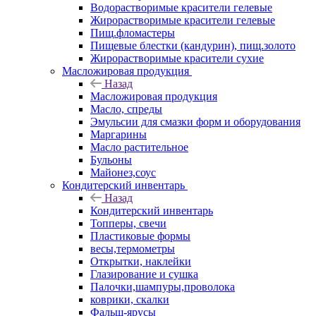
Водорастворимые красители гелевые
Жирорастворимые красители гелевые
Пищ.фломастеры
Пищевые блестки (кандурин), пищ.золото
Жирорастворимые красители сухие
Масложировая продукция
Назад
Масложировая продукция
Масло, спреды
Эмульсии для смазки форм и оборудования
Маргарины
Масло растительное
Бульоны
Майонез,соус
Кондитерский инвентарь
Назад
Кондитерский инвентарь
Топперы, свечи
Пластиковые формы
весы,термометры
Открытки, наклейки
Глазирование и сушка
Палочки,шампуры,проволока
коврики, скалки
Фальш-ярусы