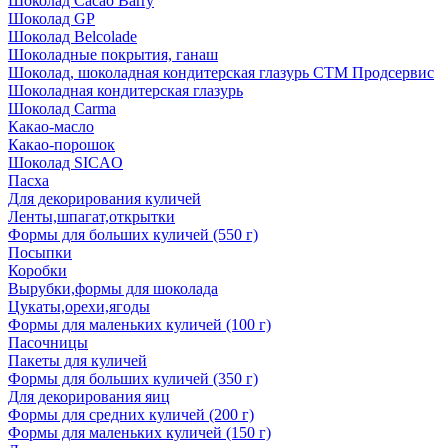
Шоколад Cacao Barry
Шоколад GP
Шоколад Belcolade
Шоколадные покрытия, ганаш
Шоколад, шоколадная кондитерская глазурь СТМ Продсервис
Шоколадная кондитерская глазурь
Шоколад Carma
Какао-масло
Какао-порошок
Шоколад SICAO
Пасха
Для декорирования куличей
Ленты,шпагат,открытки
Формы для больших куличей (550 г)
Посыпки
Коробки
Вырубки,формы для шоколада
Цукаты,орехи,ягоды
Формы для маленьких куличей (100 г)
Пасочницы
Пакеты для куличей
Формы для больших куличей (350 г)
Для декорирования яиц
Формы для средних куличей (200 г)
Формы для маленьких куличей (150 г)