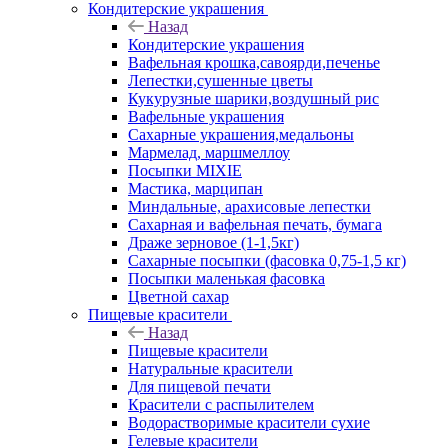
Кондитерские украшения
Назад
Кондитерские украшения
Вафельная крошка,савоярди,печенье
Лепестки,сушенные цветы
Кукурузные шарики,воздушный рис
Вафельные украшения
Сахарные украшения,медальоны
Мармелад, маршмеллоу
Посыпки MIXIE
Мастика, марципан
Миндальные, арахисовые лепестки
Сахарная и вафельная печать, бумага
Драже зерновое (1-1,5кг)
Сахарные посыпки (фасовка 0,75-1,5 кг)
Посыпки маленькая фасовка
Цветной сахар
Пищевые красители
Назад
Пищевые красители
Натуральные красители
Для пищевой печати
Красители с распылителем
Водорастворимые красители сухие
Гелевые красители