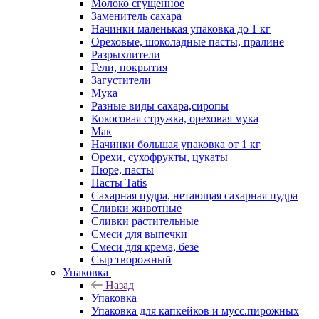
Молоко сгущенное
Заменитель сахара
Начинки маленькая упаковка до 1 кг
Ореховые, шоколадные пасты, пралине
Разрыхлители
Гели, покрытия
Загустители
Мука
Разные виды сахара,сиропы
Кокосовая стружка, ореховая мука
Мак
Начинки большая упаковка от 1 кг
Орехи, сухофрукты, цукаты
Пюре, пасты
Пасты Tatis
Сахарная пудра, нетающая сахарная пудра
Сливки животные
Сливки растительные
Смеси для выпечки
Смеси для крема, безе
Сыр творожный
Упаковка
Назад
Упаковка
Упаковка для капкейков и мусс.пирожных