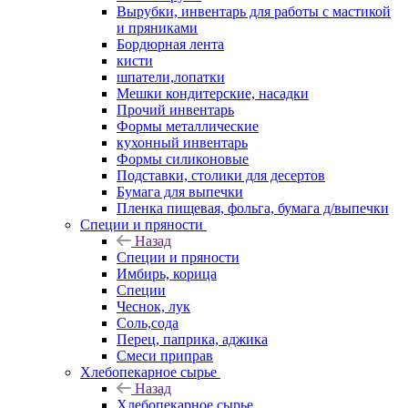
Вырубки, инвентарь для работы с мастикой
и пряниками
Бордюрная лента
кисти
шпатели,лопатки
Мешки кондитерские, насадки
Прочий инвентарь
Формы металлические
кухонный инвентарь
Формы силиконовые
Подставки, столики для десертов
Бумага для выпечки
Пленка пищевая, фольга, бумага д/выпечки
Специи и пряности
Назад
Специи и пряности
Имбирь, корица
Специи
Чеснок, лук
Соль,сода
Перец, паприка, аджика
Смеси приправ
Хлебопекарное сырье
Назад
Хлебопекарное сырье