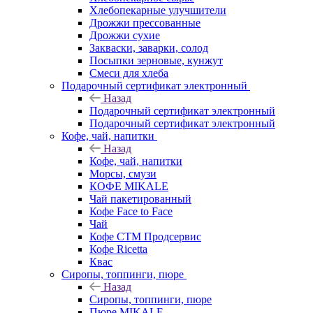
Хлебопекарные улучшители
Дрожжи прессованные
Дрожжи сухие
Закваски, заварки, солод
Посыпки зерновые, кунжут
Смеси для хлеба
Подарочный сертификат электронный
Назад
Подарочный сертификат электронный
Подарочный сертификат электронный
Кофе, чай, напитки
Назад
Кофе, чай, напитки
Морсы, смузи
КОФЕ MIKALE
Чай пакетированный
Кофе Face to Face
Чай
Кофе СТМ Продсервис
Кофе Ricetta
Квас
Сиропы, топпинги, пюре
Назад
Сиропы, топпинги, пюре
Пюре MIKALE