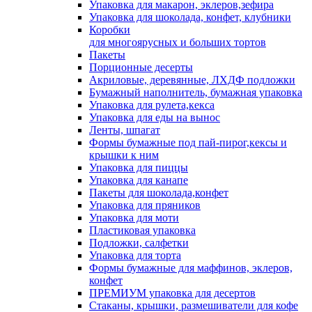
Упаковка для макарон, эклеров,зефира
Упаковка для шоколада, конфет, клубники
Коробки
для многоярусных и больших тортов
Пакеты
Порционные десерты
Акриловые, деревянные, ЛХДФ подложки
Бумажный наполнитель, бумажная упаковка
Упаковка для рулета,кекса
Упаковка для еды на вынос
Ленты, шпагат
Формы бумажные под пай-пирог,кексы и
крышки к ним
Упаковка для пиццы
Упаковка для канапе
Пакеты для шоколада,конфет
Упаковка для пряников
Упаковка для моти
Пластиковая упаковка
Подложки, салфетки
Упаковка для торта
Формы бумажные для маффинов, эклеров,
конфет
ПРЕМИУМ упаковка для десертов
Стаканы, крышки, размешиватели для кофе