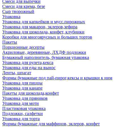
Смеси для выпечки
Смеси для крема, безе
Сыр творожный
Упаковка
Упаковка для капкейков и мусс.пирожных
Упаковка для макарон, эклеров,зефира
Упаковка для шоколада, конфет, клубники
Коробки для многоярусных и больших тортов
Пакеты
Порционные десерты
Акриловые, деревянные, ЛХДФ подложки
Бумажный наполнитель, бумажная упаковка
Упаковка для рулета,кекса
Упаковка для еды на вынос
Ленты, шпагат
Формы бумажные под пай-пирог,кексы и крышки к ним
Упаковка для пиццы
Упаковка для канапе
Пакеты для шоколада,конфет
Упаковка для пряников
Упаковка для моти
Пластиковая упаковка
Подложки, салфетки
Упаковка для торта
Формы бумажные для маффинов, эклеров, конфет