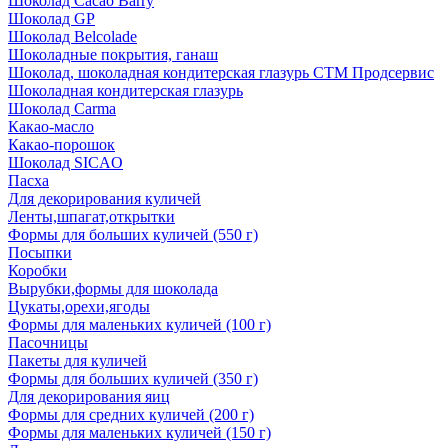
Шоколад Cacao Barry
Шоколад GP
Шоколад Belcolade
Шоколадные покрытия, ганаш
Шоколад, шоколадная кондитерская глазурь СТМ Продсервис
Шоколадная кондитерская глазурь
Шоколад Carma
Какао-масло
Какао-порошок
Шоколад SICAO
Пасха
Для декорирования куличей
Ленты,шпагат,открытки
Формы для больших куличей (550 г)
Посыпки
Коробки
Вырубки,формы для шоколада
Цукаты,орехи,ягоды
Формы для маленьких куличей (100 г)
Пасочницы
Пакеты для куличей
Формы для больших куличей (350 г)
Для декорирования яиц
Формы для средних куличей (200 г)
Формы для маленьких куличей (150 г)