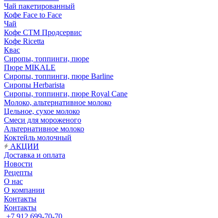
Чай пакетированный
Кофе Face to Face
Чай
Кофе СТМ Продсервис
Кофе Ricetta
Квас
Сиропы, топпинги, пюре
Пюре MIKALE
Сиропы, топпинги, пюре Barline
Сиропы Herbarista
Сиропы, топпинги, пюре Royal Cane
Молоко, альтернативное молоко
Цельное, сухое молоко
Смеси для мороженого
Альтернативное молоко
Коктейль молочный
АКЦИИ
Доставка и оплата
Новости
Рецепты
О нас
О компании
Контакты
Контакты
+7 912 699-70-70