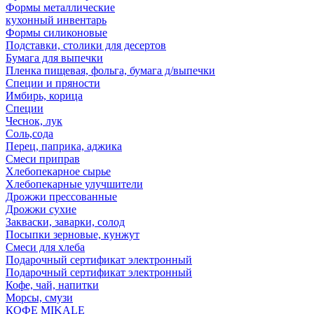
Формы металлические
кухонный инвентарь
Формы силиконовые
Подставки, столики для десертов
Бумага для выпечки
Пленка пищевая, фольга, бумага д/выпечки
Специи и пряности
Имбирь, корица
Специи
Чеснок, лук
Соль,сода
Перец, паприка, аджика
Смеси приправ
Хлебопекарное сырье
Хлебопекарные улучшители
Дрожжи прессованные
Дрожжи сухие
Закваски, заварки, солод
Посыпки зерновые, кунжут
Смеси для хлеба
Подарочный сертификат электронный
Подарочный сертификат электронный
Кофе, чай, напитки
Морсы, смузи
КОФЕ MIKALE