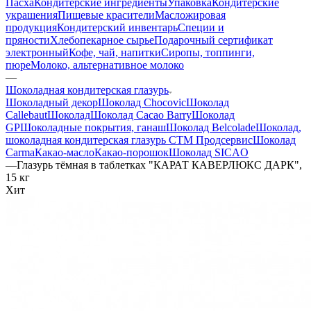
Пасха
Кондитерские ингредиенты
Упаковка
Кондитерские
украшения
Пищевые красители
Масложировая
продукция
Кондитерский инвентарь
Специи и
пряности
Хлебопекарное сырье
Подарочный сертификат
электронный
Кофе, чай, напитки
Сиропы, топпинги,
пюре
Молоко, альтернативное молоко
—
Шоколадная кондитерская глазурь
Шоколадный декор
Шоколад Chocovic
Шоколад
Callebaut
Шоколад
Шоколад Cacao Barry
Шоколад
GP
Шоколадные покрытия, ганаш
Шоколад Belcolade
Шоколад,
шоколадная кондитерская глазурь СТМ Продсервис
Шоколад
Carma
Какао-масло
Какао-порошок
Шоколад SICAO
—
Глазурь тёмная в таблетках "КАРАТ КАВЕРЛЮКС ДАРК",
15 кг
Хит