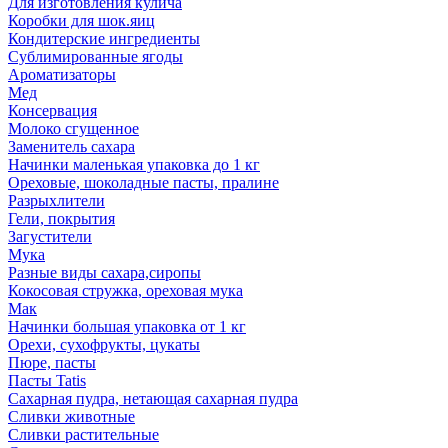
Для изготовления кулича
Коробки для шок.яиц
Кондитерские ингредиенты
Сублимированные ягоды
Ароматизаторы
Мед
Консервация
Молоко сгущенное
Заменитель сахара
Начинки маленькая упаковка до 1 кг
Ореховые, шоколадные пасты, пралине
Разрыхлители
Гели, покрытия
Загустители
Мука
Разные виды сахара,сиропы
Кокосовая стружка, ореховая мука
Мак
Начинки большая упаковка от 1 кг
Орехи, сухофрукты, цукаты
Пюре, пасты
Пасты Tatis
Сахарная пудра, нетающая сахарная пудра
Сливки животные
Сливки растительные