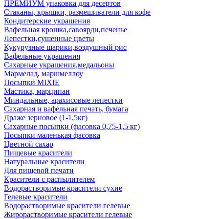
ПРЕМИУМ упаковка для десертов
Стаканы, крышки, размешиватели для кофе
Кондитерские украшения
Вафельная крошка,савоярди,печенье
Лепестки,сушенные цветы
Кукурузные шарики,воздушный рис
Вафельные украшения
Сахарные украшения,медальоны
Мармелад, маршмеллоу
Посыпки MIXIE
Мастика, марципан
Миндальные, арахисовые лепестки
Сахарная и вафельная печать, бумага
Драже зерновое (1-1,5кг)
Сахарные посыпки (фасовка 0,75-1,5 кг)
Посыпки маленькая фасовка
Цветной сахар
Пищевые красители
Натуральные красители
Для пищевой печати
Красители с распылителем
Водорастворимые красители сухие
Гелевые красители
Водорастворимые красители гелевые
Жирорастворимые красители гелевые