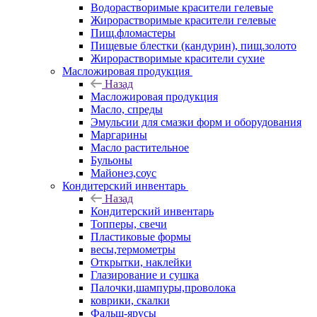
Водорастворимые красители гелевые
Жирорастворимые красители гелевые
Пищ.фломастеры
Пищевые блестки (кандурин), пищ.золото
Жирорастворимые красители сухие
Масложировая продукция
Назад
Масложировая продукция
Масло, спреды
Эмульсии для смазки форм и оборудования
Маргарины
Масло растительное
Бульоны
Майонез,соус
Кондитерский инвентарь
Назад
Кондитерский инвентарь
Топперы, свечи
Пластиковые формы
весы,термометры
Открытки, наклейки
Глазирование и сушка
Палочки,шампуры,проволока
коврики, скалки
Фальш-ярусы