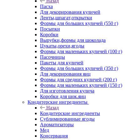
Назад
Пасха
Для декорирования куличей
Ленты,шпагат,открытки
Формы для больших куличей (550 г)
Посыпки
Коробки
Вырубки,формы для шоколада
Цукаты,орехи,ягоды
Формы для маленьких куличей (100 г)
Пасочницы
Пакеты для куличей
Формы для больших куличей (350 г)
Для декорирования яиц
Формы для средних куличей (200 г)
Формы для маленьких куличей (150 г)
Для изготовления кулича
Коробки для шок.яиц
Кондитерские ингредиенты
Назад
Кондитерские ингредиенты
Сублимированные ягоды
Ароматизаторы
Мед
Консервация