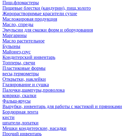
Пищ.фломастеры
Пищевые блестки (кандурин), пищ.золото
Жирорастворимые красители сухие
Масложировая продукция
Масло, спреды
Эмульсии для смазки форм и оборудования
Маргарины
Масло растительное
Бульоны
Майонез,соус
Кондитерский инвентарь
Топперы, свечи
Пластиковые формы
весы,термометры
Открытки, наклейки
Глазирование и сушка
Палочки,шампуры,проволока
коврики, скалки
Фальш-ярусы
Вырубки, инвентарь для работы с мастикой и пряниками
Бордюрная лента
кисти
шпатели,лопатки
Мешки кондитерские, насадки
Прочий инвентарь