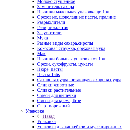
Молоко сгущенное
Заменитель сахара
Начинки маленькая упаковка до 1 кг
Ореховые, шоколадные пасты, пралине
Разрыхлители
Гели, покрытия
Загустители
Мука
Разные виды сахара,сиропы
Кокосовая стружка, ореховая мука
Мак
Начинки большая упаковка от 1 кг
Орехи, сухофрукты, цукаты
Пюре, пасты
Пасты Tatis
Сахарная пудра, нетающая сахарная пудра
Сливки животные
Сливки растительные
Смеси для выпечки
Смеси для крема, безе
Сыр творожный
Упаковка
Назад
Упаковка
Упаковка для капкейков и мусс.пирожных