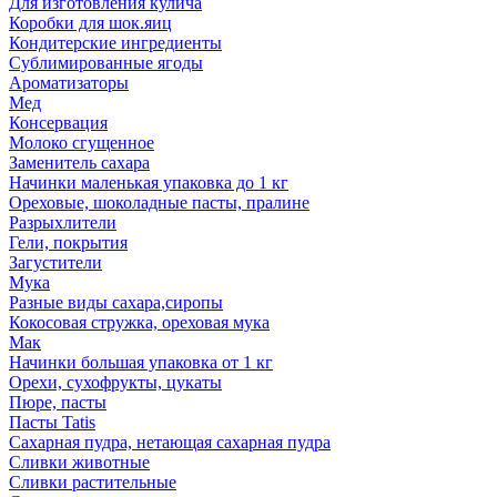
Для изготовления кулича
Коробки для шок.яиц
Кондитерские ингредиенты
Сублимированные ягоды
Ароматизаторы
Мед
Консервация
Молоко сгущенное
Заменитель сахара
Начинки маленькая упаковка до 1 кг
Ореховые, шоколадные пасты, пралине
Разрыхлители
Гели, покрытия
Загустители
Мука
Разные виды сахара,сиропы
Кокосовая стружка, ореховая мука
Мак
Начинки большая упаковка от 1 кг
Орехи, сухофрукты, цукаты
Пюре, пасты
Пасты Tatis
Сахарная пудра, нетающая сахарная пудра
Сливки животные
Сливки растительные