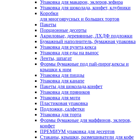
Упаковка для макарон, эклеров,зефира
Упаковка для шоколада, конфет, клубники
Коробки
для многоярусных и больших тортов
Пакеты
Порционные десерты
Акриловые, деревянные, ЛХДФ подложки
Бумажный наполнитель, бумажная упаковка
Упаковка для рулета,кекса
Упаковка для еды на вынос
Ленты, шпагат
Формы бумажные под пай-пирог,кексы и
крышки к ним
Упаковка для пиццы
Упаковка для канапе
Пакеты для шоколада,конфет
Упаковка для пряников
Упаковка для моти
Пластиковая упаковка
Подложки, салфетки
Упаковка для торта
Формы бумажные для маффинов, эклеров,
конфет
ПРЕМИУМ упаковка для десертов
Стаканы, крышки, размешиватели для кофе