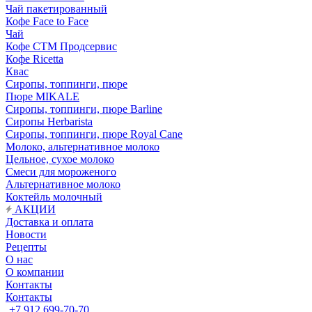
Чай пакетированный
Кофе Face to Face
Чай
Кофе СТМ Продсервис
Кофе Ricetta
Квас
Сиропы, топпинги, пюре
Пюре MIKALE
Сиропы, топпинги, пюре Barline
Сиропы Herbarista
Сиропы, топпинги, пюре Royal Cane
Молоко, альтернативное молоко
Цельное, сухое молоко
Смеси для мороженого
Альтернативное молоко
Коктейль молочный
АКЦИИ
Доставка и оплата
Новости
Рецепты
О нас
О компании
Контакты
Контакты
+7 912 699-70-70