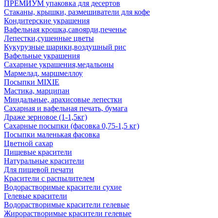
ПРЕМИУМ упаковка для десертов
Стаканы, крышки, размешиватели для кофе
Кондитерские украшения
Вафельная крошка,савоярди,печенье
Лепестки,сушенные цветы
Кукурузные шарики,воздушный рис
Вафельные украшения
Сахарные украшения,медальоны
Мармелад, маршмеллоу
Посыпки MIXIE
Мастика, марципан
Миндальные, арахисовые лепестки
Сахарная и вафельная печать, бумага
Драже зерновое (1-1,5кг)
Сахарные посыпки (фасовка 0,75-1,5 кг)
Посыпки маленькая фасовка
Цветной сахар
Пищевые красители
Натуральные красители
Для пищевой печати
Красители с распылителем
Водорастворимые красители сухие
Гелевые красители
Водорастворимые красители гелевые
Жирорастворимые красители гелевые