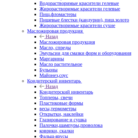
Водорастворимые красители гелевые
Жирорастворимые красители гелевые
Пищ.фломастеры
Пищевые блестки (кандурин), пищ.золото
Жирорастворимые красители сухие
Масложировая продукция
Назад
Масложировая продукция
Масло, спреды
Эмульсии для смазки форм и оборудования
Маргарины
Масло растительное
Бульоны
Майонез,соус
Кондитерский инвентарь
Назад
Кондитерский инвентарь
Топперы, свечи
Пластиковые формы
весы,термометры
Открытки, наклейки
Глазирование и сушка
Палочки,шампуры,проволока
коврики, скалки
Фальш-ярусы