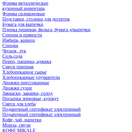
Формы металлические
кухонный инвентарь
Формы силиконовые
Подставки, столики для десертов
Бумага для выпечки
Пленка пищевая, фольга, бумага д/выпечки
Специи и пряности
Имбирь, корица
Специи
Чеснок, лук
Соль,сода
Перец, паприка, аджика
Смеси приправ
Хлебопекарное сырье
Хлебопекарные улучшители
Дрожжи прессованные
Дрожжи сухие
Закваски, заварки, солод
Посыпки зерновые, кунжут
Смеси для хлеба
Подарочный сертификат электронный
Подарочный сертификат электронный
Кофе, чай, напитки
Морсы, смузи
КОФЕ MIKALE