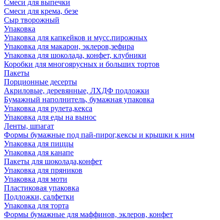
Смеси для выпечки
Смеси для крема, безе
Сыр творожный
Упаковка
Упаковка для капкейков и мусс.пирожных
Упаковка для макарон, эклеров,зефира
Упаковка для шоколада, конфет, клубники
Коробки для многоярусных и больших тортов
Пакеты
Порционные десерты
Акриловые, деревянные, ЛХДФ подложки
Бумажный наполнитель, бумажная упаковка
Упаковка для рулета,кекса
Упаковка для еды на вынос
Ленты, шпагат
Формы бумажные под пай-пирог,кексы и крышки к ним
Упаковка для пиццы
Упаковка для канапе
Пакеты для шоколада,конфет
Упаковка для пряников
Упаковка для моти
Пластиковая упаковка
Подложки, салфетки
Упаковка для торта
Формы бумажные для маффинов, эклеров, конфет