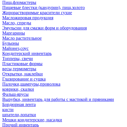
Пищ.фломастеры
Пищевые блестки (кандурин), пищ.золото
Жирорастворимые красители сухие
Масложировая продукция
Масло, спреды
Эмульсии для смазки форм и оборудования
Маргарины
Масло растительное
Бульоны
Майонез,соус
Кондитерский инвентарь
Топперы, свечи
Пластиковые формы
весы,термометры
Открытки, наклейки
Глазирование и сушка
Палочки,шампуры,проволока
коврики, скалки
Фальш-ярусы
Вырубки, инвентарь для работы с мастикой и пряниками
Бордюрная лента
кисти
шпатели,лопатки
Мешки кондитерские, насадки
Прочий инвентарь