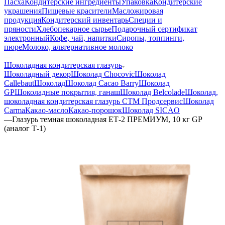
Пасха
Кондитерские ингредиенты
Упаковка
Кондитерские
украшения
Пищевые красители
Масложировая
продукция
Кондитерский инвентарь
Специи и
пряности
Хлебопекарное сырье
Подарочный сертификат
электронный
Кофе, чай, напитки
Сиропы, топпинги,
пюре
Молоко, альтернативное молоко
—
Шоколадная кондитерская глазурь
Шоколадный декор
Шоколад Chocovic
Шоколад
Callebaut
Шоколад
Шоколад Cacao Barry
Шоколад
GP
Шоколадные покрытия, ганаш
Шоколад Belcolade
Шоколад,
шоколадная кондитерская глазурь СТМ Продсервис
Шоколад
Carma
Какао-масло
Какао-порошок
Шоколад SICAO
—
Глазурь темная шоколадная ЕТ-2 ПРЕМИУМ, 10 кг GP
(аналог Т-1)