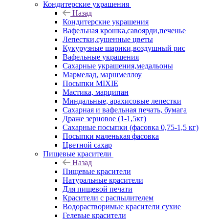
Кондитерские украшения
Назад
Кондитерские украшения
Вафельная крошка,савоярди,печенье
Лепестки,сушенные цветы
Кукурузные шарики,воздушный рис
Вафельные украшения
Сахарные украшения,медальоны
Мармелад, маршмеллоу
Посыпки MIXIE
Мастика, марципан
Миндальные, арахисовые лепестки
Сахарная и вафельная печать, бумага
Драже зерновое (1-1,5кг)
Сахарные посыпки (фасовка 0,75-1,5 кг)
Посыпки маленькая фасовка
Цветной сахар
Пищевые красители
Назад
Пищевые красители
Натуральные красители
Для пищевой печати
Красители с распылителем
Водорастворимые красители сухие
Гелевые красители