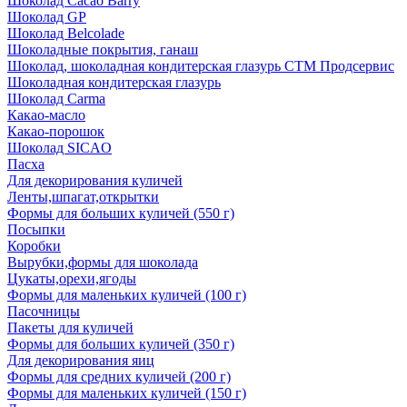
Шоколад Cacao Barry
Шоколад GP
Шоколад Belcolade
Шоколадные покрытия, ганаш
Шоколад, шоколадная кондитерская глазурь СТМ Продсервис
Шоколадная кондитерская глазурь
Шоколад Carma
Какао-масло
Какао-порошок
Шоколад SICAO
Пасха
Для декорирования куличей
Ленты,шпагат,открытки
Формы для больших куличей (550 г)
Посыпки
Коробки
Вырубки,формы для шоколада
Цукаты,орехи,ягоды
Формы для маленьких куличей (100 г)
Пасочницы
Пакеты для куличей
Формы для больших куличей (350 г)
Для декорирования яиц
Формы для средних куличей (200 г)
Формы для маленьких куличей (150 г)