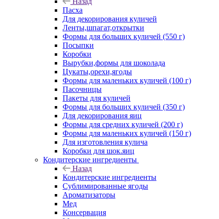
Назад
Пасха
Для декорирования куличей
Ленты,шпагат,открытки
Формы для больших куличей (550 г)
Посыпки
Коробки
Вырубки,формы для шоколада
Цукаты,орехи,ягоды
Формы для маленьких куличей (100 г)
Пасочницы
Пакеты для куличей
Формы для больших куличей (350 г)
Для декорирования яиц
Формы для средних куличей (200 г)
Формы для маленьких куличей (150 г)
Для изготовления кулича
Коробки для шок.яиц
Кондитерские ингредиенты
Назад
Кондитерские ингредиенты
Сублимированные ягоды
Ароматизаторы
Мед
Консервация