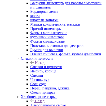
Вырубки, инвентарь для работы с мастикой
и пряниками
Бордюрная лента
кисти
шпатели,лопатки
Мешки кондитерские, насадки
Прочий инвентарь
Формы металлические
кухонный инвентарь
Формы силиконовые
Подставки, столики для десертов
Бумага для выпечки
Пленка пищевая, фольга, бумага д/выпечки
Специи и пряности
Назад
Специи и пряности
Имбирь, корица
Специи
Чеснок, лук
Соль,сода
Перец, паприка, аджика
Смеси приправ
Хлебопекарное сырье
Назад
Хлебопекарное сырье