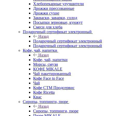
Хлебопекарные улучшители
Дрожжи прессованные
Дрожжи сухие
Закваски, заварки, солод
Посыпки зерновые, кунжут
Смеси для хлеба
Подарочный сертификат электронный
Назад
Подарочный сертификат электронный
Подарочный сертификат электронный
Кофе, чай, напитки
Назад
Кофе, чай, напитки
Морсы, смузи
КОФЕ MIKALE
Чай пакетированный
Кофе Face to Face
Чай
Кофе СТМ Продсервис
Кофе Ricetta
Квас
Сиропы, топпинги, пюре
Назад
Сиропы, топпинги, пюре
Пюре MIKALE