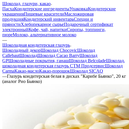
Шоколад, глазури, какао
Пасха
Кондитерские ингредиенты
Упаковка
Кондитерские
украшения
Пищевые красители
Масложировая
продукция
Кондитерский инвентарь
Специи и
пряности
Хлебопекарное сырье
Подарочный сертификат
электронный
Кофе, чай, напитки
Сиропы, топпинги,
пюре
Молоко, альтернативное молоко
—
Шоколадная кондитерская глазурь
Шоколадный декор
Шоколад Chocovic
Шоколад
Callebaut
Шоколад
Шоколад Cacao Barry
Шоколад
GP
Шоколадные покрытия, ганаш
Шоколад Belcolade
Шоколад,
шоколадная кондитерская глазурь СТМ Продсервис
Шоколад
Carma
Какао-масло
Какао-порошок
Шоколад SICAO
—
Глазурь кондитерская белая в дисках "Карибе Бьянко", 20 кг
(аналог Рио Бьянко)