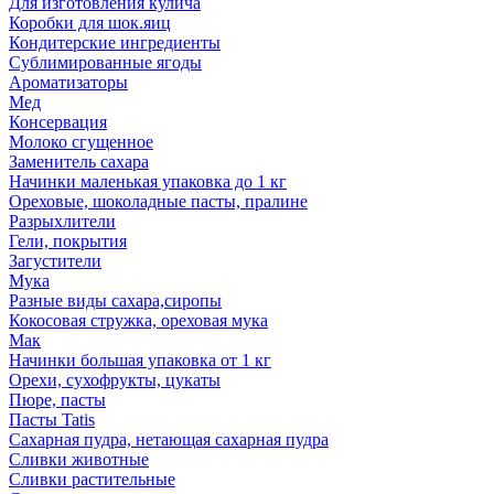
Для изготовления кулича
Коробки для шок.яиц
Кондитерские ингредиенты
Сублимированные ягоды
Ароматизаторы
Мед
Консервация
Молоко сгущенное
Заменитель сахара
Начинки маленькая упаковка до 1 кг
Ореховые, шоколадные пасты, пралине
Разрыхлители
Гели, покрытия
Загустители
Мука
Разные виды сахара,сиропы
Кокосовая стружка, ореховая мука
Мак
Начинки большая упаковка от 1 кг
Орехи, сухофрукты, цукаты
Пюре, пасты
Пасты Tatis
Сахарная пудра, нетающая сахарная пудра
Сливки животные
Сливки растительные