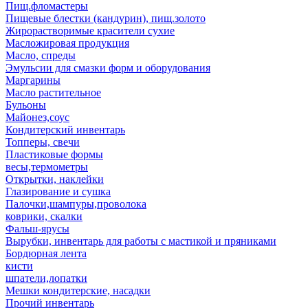
Пищ.фломастеры
Пищевые блестки (кандурин), пищ.золото
Жирорастворимые красители сухие
Масложировая продукция
Масло, спреды
Эмульсии для смазки форм и оборудования
Маргарины
Масло растительное
Бульоны
Майонез,соус
Кондитерский инвентарь
Топперы, свечи
Пластиковые формы
весы,термометры
Открытки, наклейки
Глазирование и сушка
Палочки,шампуры,проволока
коврики, скалки
Фальш-ярусы
Вырубки, инвентарь для работы с мастикой и пряниками
Бордюрная лента
кисти
шпатели,лопатки
Мешки кондитерские, насадки
Прочий инвентарь