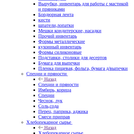
Вырубки, инвентарь для работы с мастикой
и пряниками
Бордюрная лента
кисти
шпатели,лопатки
Мешки кондитерские, насадки
Прочий инвентарь
Формы металлические
кухонный инвентарь
Формы силиконовые
Подставки, столики для десертов
Бумага для выпечки
Пленка пищевая, фольга, бумага д/выпечки
Специи и пряности
Назад
Специи и пряности
Имбирь, корица
Специи
Чеснок, лук
Соль,сода
Перец, паприка, аджика
Смеси приправ
Хлебопекарное сырье
Назад
Хлебопекарное сырье