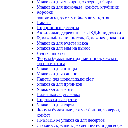
Упаковка для макарон, эклеров,зефира
Упаковка для шоколада, конфет, клубники
Коробки
для многоярусных и больших тортов
Пакеты
Порционные десерты
Акриловые, деревянные, ЛХДФ подложки
Бумажный наполнитель, бумажная упаковка
Упаковка для рулета,кекса
Упаковка для еды на вынос
Ленты, шпагат
Формы бумажные под пай-пирог,кексы и
крышки к ним
Упаковка для пиццы
Упаковка для канапе
Пакеты для шоколада,конфет
Упаковка для пряников
Упаковка для моти
Пластиковая упаковка
Подложки, салфетки
Упаковка для торта
Формы бумажные для маффинов, эклеров,
конфет
ПРЕМИУМ упаковка для десертов
Стаканы, крышки, размешиватели для кофе