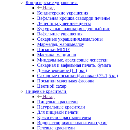
Кондитерские украшения
Назад
Кондитерские украшения
Вафельная крошка,савоярди,печенье
Лепестки,сушенные цветы
Кукурузные шарики,воздушный рис
Вафельные украшения
Сахарные украшения,медальоны
Мармелад, маршмеллоу
Посыпки MIXIE
Мастика, марципан
Миндальные, арахисовые лепестки
Сахарная и вафельная печать, бумага
Драже зерновое (1-1,5кг)
Сахарные посыпки (фасовка 0,75-1,5 кг)
Посыпки маленькая фасовка
Цветной сахар
Пищевые красители
Назад
Пищевые красители
Натуральные красители
Для пищевой печати
Красители с распылителем
Водорастворимые красители сухие
Гелевые красители