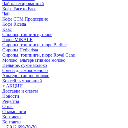
Чай пакетированный
Кофе Face to Face
Чай
Кофе СТМ Продсервис
Кофе Ricetta
Квас
Сиропы, топпинги, пюре
Пюре MIKALE
Сиропы, топпинги, пюре Barline
Сиропы Herbarista
Сиропы, топпинги, пюре Royal Cane
Молоко, альтернативное молоко
Цельное, сухое молоко
Смеси для мороженого
Альтернативное молоко
Коктейль молочный
АКЦИИ
Доставка и оплата
Новости
Рецепты
О нас
О компании
Контакты
Контакты
+7 912 699-70-70