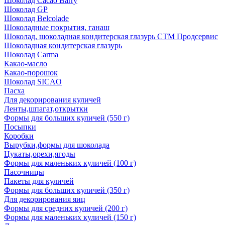
Шоколад Cacao Barry
Шоколад GP
Шоколад Belcolade
Шоколадные покрытия, ганаш
Шоколад, шоколадная кондитерская глазурь СТМ Продсервис
Шоколадная кондитерская глазурь
Шоколад Carma
Какао-масло
Какао-порошок
Шоколад SICAO
Пасха
Для декорирования куличей
Ленты,шпагат,открытки
Формы для больших куличей (550 г)
Посыпки
Коробки
Вырубки,формы для шоколада
Цукаты,орехи,ягоды
Формы для маленьких куличей (100 г)
Пасочницы
Пакеты для куличей
Формы для больших куличей (350 г)
Для декорирования яиц
Формы для средних куличей (200 г)
Формы для маленьких куличей (150 г)