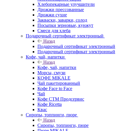
Хлебопекарные улучшители
Дрожжи прессованные
Дрожжи сухие
Закваски, заварки, солод
Посыпки зерновые, кунжут
Смеси для хлеба
Подарочный сертификат электронный
Назад
Подарочный сертификат электронный
Подарочный сертификат электронный
Кофе, чай, напитки
Назад
Кофе, чай, напитки
Морсы, смузи
КОФЕ MIKALE
Чай пакетированный
Кофе Face to Face
Чай
Кофе СТМ Продсервис
Кофе Ricetta
Квас
Сиропы, топпинги, пюре
Назад
Сиропы, топпинги, пюре
Пюре MIKALE