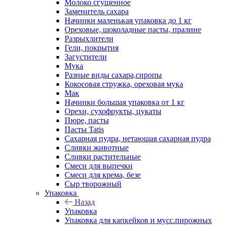
Молоко сгущенное
Заменитель сахара
Начинки маленькая упаковка до 1 кг
Ореховые, шоколадные пасты, пралине
Разрыхлители
Гели, покрытия
Загустители
Мука
Разные виды сахара,сиропы
Кокосовая стружка, ореховая мука
Мак
Начинки большая упаковка от 1 кг
Орехи, сухофрукты, цукаты
Пюре, пасты
Пасты Tatis
Сахарная пудра, нетающая сахарная пудра
Сливки животные
Сливки растительные
Смеси для выпечки
Смеси для крема, безе
Сыр творожный
Упаковка
Назад
Упаковка
Упаковка для капкейков и мусс.пирожных