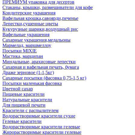
ПРЕМИУМ упаковка для десертов
Стаканы, крышки, размешиватели для кофе
Кондитерские украшения
Вафельная крошка,савоярди,печенье
Лепестки,сушенные цветы
Кукурузные шарики,воздушный рис
Вафельные украшения
Сахарные украшения,медальоны
Мармелад, маршмеллоу
Посыпки MIXIE
Мастика, марципан
Миндальные, арахисовые лепестки
Сахарная и вафельная печать, бумага
Драже зерновое (1-1,5кг)
Сахарные посыпки (фасовка 0,75-1,5 кг)
Посыпки маленькая фасовка
Цветной сахар
Пищевые красители
Натуральные красители
Для пищевой печати
Красители с распылителем
Водорастворимые красители сухие
Гелевые красители
Водорастворимые красители гелевые
Жирорастворимые красители гелевые