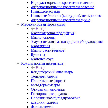
Водорастворимые красители гелевые
Жирорастворимые красители гелевые
Пищ.фломастеры
Пищевые блестки (кандурин), пищ.золото
Жирорастворимые красители сухие
Масложировая продукция
Назад
Масложировая продукция
Масло, спреды
Эмульсии для смазки форм и оборудования
Маргарины
Масло растительное
Бульоны
Майонез,соус
Кондитерский инвентарь
Назад
Кондитерский инвентарь
Топперы, свечи
Пластиковые формы
весы,термометры
Открытки, наклейки
Глазирование и сушка
Палочки,шампуры,проволока
коврики, скалки
Фальш-ярусы