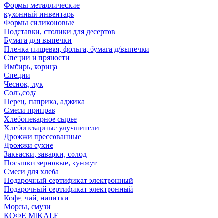
Формы металлические
кухонный инвентарь
Формы силиконовые
Подставки, столики для десертов
Бумага для выпечки
Пленка пищевая, фольга, бумага д/выпечки
Специи и пряности
Имбирь, корица
Специи
Чеснок, лук
Соль,сода
Перец, паприка, аджика
Смеси приправ
Хлебопекарное сырье
Хлебопекарные улучшители
Дрожжи прессованные
Дрожжи сухие
Закваски, заварки, солод
Посыпки зерновые, кунжут
Смеси для хлеба
Подарочный сертификат электронный
Подарочный сертификат электронный
Кофе, чай, напитки
Морсы, смузи
КОФЕ MIKALE