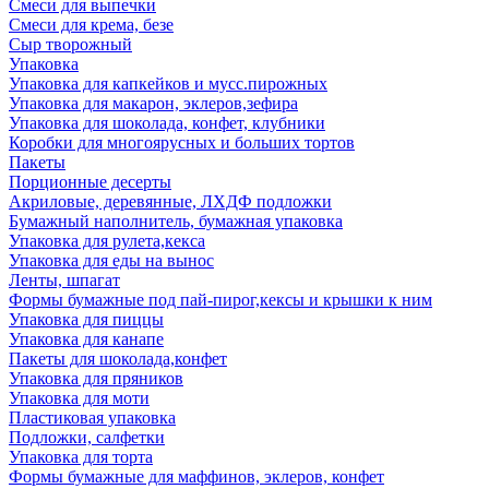
Смеси для выпечки
Смеси для крема, безе
Сыр творожный
Упаковка
Упаковка для капкейков и мусс.пирожных
Упаковка для макарон, эклеров,зефира
Упаковка для шоколада, конфет, клубники
Коробки для многоярусных и больших тортов
Пакеты
Порционные десерты
Акриловые, деревянные, ЛХДФ подложки
Бумажный наполнитель, бумажная упаковка
Упаковка для рулета,кекса
Упаковка для еды на вынос
Ленты, шпагат
Формы бумажные под пай-пирог,кексы и крышки к ним
Упаковка для пиццы
Упаковка для канапе
Пакеты для шоколада,конфет
Упаковка для пряников
Упаковка для моти
Пластиковая упаковка
Подложки, салфетки
Упаковка для торта
Формы бумажные для маффинов, эклеров, конфет