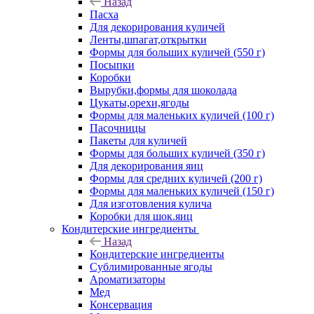
Назад
Пасха
Для декорирования куличей
Ленты,шпагат,открытки
Формы для больших куличей (550 г)
Посыпки
Коробки
Вырубки,формы для шоколада
Цукаты,орехи,ягоды
Формы для маленьких куличей (100 г)
Пасочницы
Пакеты для куличей
Формы для больших куличей (350 г)
Для декорирования яиц
Формы для средних куличей (200 г)
Формы для маленьких куличей (150 г)
Для изготовления кулича
Коробки для шок.яиц
Кондитерские ингредиенты
Назад
Кондитерские ингредиенты
Сублимированные ягоды
Ароматизаторы
Мед
Консервация