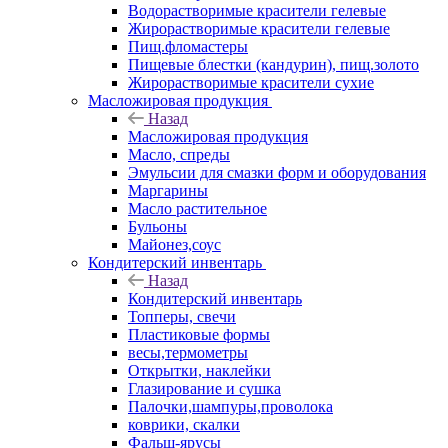
Водорастворимые красители гелевые
Жирорастворимые красители гелевые
Пищ.фломастеры
Пищевые блестки (кандурин), пищ.золото
Жирорастворимые красители сухие
Масложировая продукция
Назад
Масложировая продукция
Масло, спреды
Эмульсии для смазки форм и оборудования
Маргарины
Масло растительное
Бульоны
Майонез,соус
Кондитерский инвентарь
Назад
Кондитерский инвентарь
Топперы, свечи
Пластиковые формы
весы,термометры
Открытки, наклейки
Глазирование и сушка
Палочки,шампуры,проволока
коврики, скалки
Фальш-ярусы