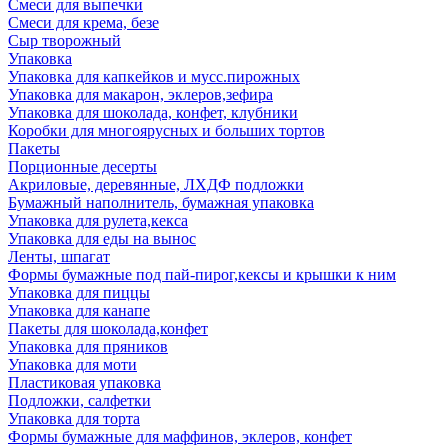
Смеси для выпечки
Смеси для крема, безе
Сыр творожный
Упаковка
Упаковка для капкейков и мусс.пирожных
Упаковка для макарон, эклеров,зефира
Упаковка для шоколада, конфет, клубники
Коробки для многоярусных и больших тортов
Пакеты
Порционные десерты
Акриловые, деревянные, ЛХДФ подложки
Бумажный наполнитель, бумажная упаковка
Упаковка для рулета,кекса
Упаковка для еды на вынос
Ленты, шпагат
Формы бумажные под пай-пирог,кексы и крышки к ним
Упаковка для пиццы
Упаковка для канапе
Пакеты для шоколада,конфет
Упаковка для пряников
Упаковка для моти
Пластиковая упаковка
Подложки, салфетки
Упаковка для торта
Формы бумажные для маффинов, эклеров, конфет