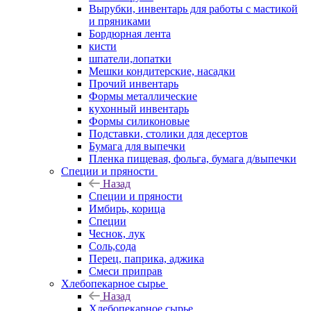
Вырубки, инвентарь для работы с мастикой
и пряниками
Бордюрная лента
кисти
шпатели,лопатки
Мешки кондитерские, насадки
Прочий инвентарь
Формы металлические
кухонный инвентарь
Формы силиконовые
Подставки, столики для десертов
Бумага для выпечки
Пленка пищевая, фольга, бумага д/выпечки
Специи и пряности
Назад
Специи и пряности
Имбирь, корица
Специи
Чеснок, лук
Соль,сода
Перец, паприка, аджика
Смеси приправ
Хлебопекарное сырье
Назад
Хлебопекарное сырье