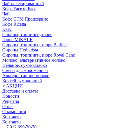
Чай пакетированный
Кофе Face to Face
Чай
Кофе СТМ Продсервис
Кофе Ricetta
Квас
Сиропы, топпинги, пюре
Пюре MIKALE
Сиропы, топпинги, пюре Barline
Сиропы Herbarista
Сиропы, топпинги, пюре Royal Cane
Молоко, альтернативное молоко
Цельное, сухое молоко
Смеси для мороженого
Альтернативное молоко
Коктейль молочный
АКЦИИ
Доставка и оплата
Новости
Рецепты
О нас
О компании
Контакты
Контакты
+7 912 699-70-70