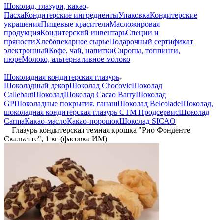
Шоколад, глазури, какао
Пасха
Кондитерские ингредиенты
Упаковка
Кондитерские
украшения
Пищевые красители
Масложировая
продукция
Кондитерский инвентарь
Специи и
пряности
Хлебопекарное сырье
Подарочный сертификат
электронный
Кофе, чай, напитки
Сиропы, топпинги,
пюре
Молоко, альтернативное молоко
—
Шоколадная кондитерская глазурь
Шоколадный декор
Шоколад Chocovic
Шоколад
Callebaut
Шоколад
Шоколад Cacao Barry
Шоколад
GP
Шоколадные покрытия, ганаш
Шоколад Belcolade
Шоколад,
шоколадная кондитерская глазурь СТМ Продсервис
Шоколад
Carma
Какао-масло
Какао-порошок
Шоколад SICAO
—
Глазурь кондитерская темная крошка "Рио Фонденте
Скальетте", 1 кг (фасовка ИМ)