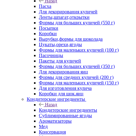
Назад
Пасха
Для декорирования куличей
Ленты,шпагат,открытки
Формы для больших куличей (550 г)
Посыпки
Коробки
Вырубки,формы для шоколада
Цукаты,орехи,ягоды
Формы для маленьких куличей (100 г)
Пасочницы
Пакеты для куличей
Формы для больших куличей (350 г)
Для декорирования яиц
Формы для средних куличей (200 г)
Формы для маленьких куличей (150 г)
Для изготовления кулича
Коробки для шок.яиц
Кондитерские ингредиенты
Назад
Кондитерские ингредиенты
Сублимированные ягоды
Ароматизаторы
Мед
Консервация