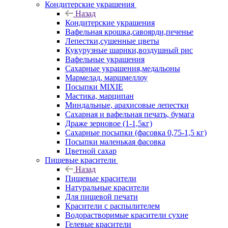
Кондитерские украшения
Назад
Кондитерские украшения
Вафельная крошка,савоярди,печенье
Лепестки,сушенные цветы
Кукурузные шарики,воздушный рис
Вафельные украшения
Сахарные украшения,медальоны
Мармелад, маршмеллоу
Посыпки MIXIE
Мастика, марципан
Миндальные, арахисовые лепестки
Сахарная и вафельная печать, бумага
Драже зерновое (1-1,5кг)
Сахарные посыпки (фасовка 0,75-1,5 кг)
Посыпки маленькая фасовка
Цветной сахар
Пищевые красители
Назад
Пищевые красители
Натуральные красители
Для пищевой печати
Красители с распылителем
Водорастворимые красители сухие
Гелевые красители