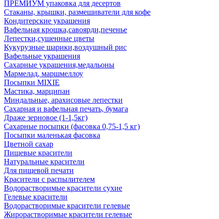
ПРЕМИУМ упаковка для десертов
Стаканы, крышки, размешиватели для кофе
Кондитерские украшения
Вафельная крошка,савоярди,печенье
Лепестки,сушенные цветы
Кукурузные шарики,воздушный рис
Вафельные украшения
Сахарные украшения,медальоны
Мармелад, маршмеллоу
Посыпки MIXIE
Мастика, марципан
Миндальные, арахисовые лепестки
Сахарная и вафельная печать, бумага
Драже зерновое (1-1,5кг)
Сахарные посыпки (фасовка 0,75-1,5 кг)
Посыпки маленькая фасовка
Цветной сахар
Пищевые красители
Натуральные красители
Для пищевой печати
Красители с распылителем
Водорастворимые красители сухие
Гелевые красители
Водорастворимые красители гелевые
Жирорастворимые красители гелевые