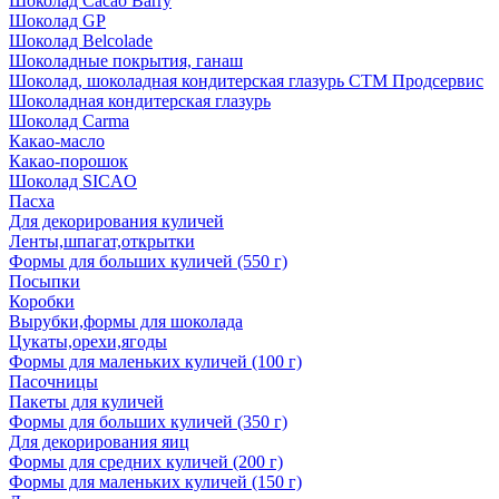
Шоколад Cacao Barry
Шоколад GP
Шоколад Belcolade
Шоколадные покрытия, ганаш
Шоколад, шоколадная кондитерская глазурь СТМ Продсервис
Шоколадная кондитерская глазурь
Шоколад Carma
Какао-масло
Какао-порошок
Шоколад SICAO
Пасха
Для декорирования куличей
Ленты,шпагат,открытки
Формы для больших куличей (550 г)
Посыпки
Коробки
Вырубки,формы для шоколада
Цукаты,орехи,ягоды
Формы для маленьких куличей (100 г)
Пасочницы
Пакеты для куличей
Формы для больших куличей (350 г)
Для декорирования яиц
Формы для средних куличей (200 г)
Формы для маленьких куличей (150 г)