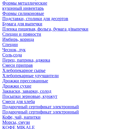
Формы металлические
кухонный инвентарь
Формы силиконовые
Подставки, столики для десертов
Бумага для выпечки
Пленка пищевая, фольга, бумага д/выпечки
Специи и пряности
Имбирь, корица
Специи
Чеснок, лук
Соль,сода
Перец, паприка, аджика
Смеси приправ
Хлебопекарное сырье
Хлебопекарные улучшители
Дрожжи прессованные
Дрожжи сухие
Закваски, заварки, солод
Посыпки зерновые, кунжут
Смеси для хлеба
Подарочный сертификат электронный
Подарочный сертификат электронный
Кофе, чай, напитки
Морсы, смузи
КОФЕ MIKALE