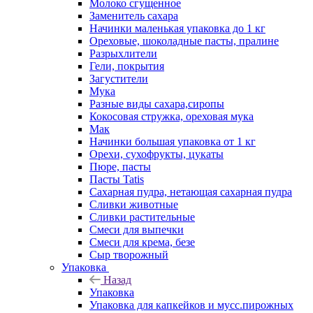
Молоко сгущенное
Заменитель сахара
Начинки маленькая упаковка до 1 кг
Ореховые, шоколадные пасты, пралине
Разрыхлители
Гели, покрытия
Загустители
Мука
Разные виды сахара,сиропы
Кокосовая стружка, ореховая мука
Мак
Начинки большая упаковка от 1 кг
Орехи, сухофрукты, цукаты
Пюре, пасты
Пасты Tatis
Сахарная пудра, нетающая сахарная пудра
Сливки животные
Сливки растительные
Смеси для выпечки
Смеси для крема, безе
Сыр творожный
Упаковка
Назад
Упаковка
Упаковка для капкейков и мусс.пирожных