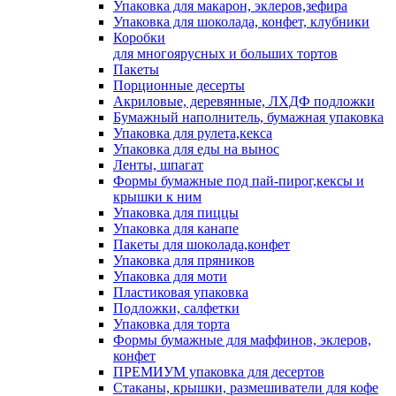
Упаковка для макарон, эклеров,зефира
Упаковка для шоколада, конфет, клубники
Коробки
для многоярусных и больших тортов
Пакеты
Порционные десерты
Акриловые, деревянные, ЛХДФ подложки
Бумажный наполнитель, бумажная упаковка
Упаковка для рулета,кекса
Упаковка для еды на вынос
Ленты, шпагат
Формы бумажные под пай-пирог,кексы и
крышки к ним
Упаковка для пиццы
Упаковка для канапе
Пакеты для шоколада,конфет
Упаковка для пряников
Упаковка для моти
Пластиковая упаковка
Подложки, салфетки
Упаковка для торта
Формы бумажные для маффинов, эклеров,
конфет
ПРЕМИУМ упаковка для десертов
Стаканы, крышки, размешиватели для кофе