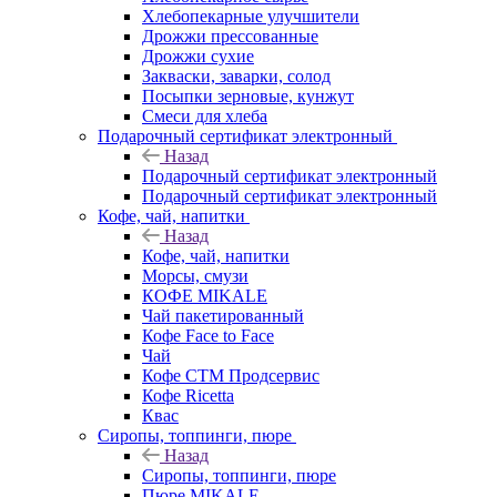
Хлебопекарные улучшители
Дрожжи прессованные
Дрожжи сухие
Закваски, заварки, солод
Посыпки зерновые, кунжут
Смеси для хлеба
Подарочный сертификат электронный
Назад
Подарочный сертификат электронный
Подарочный сертификат электронный
Кофе, чай, напитки
Назад
Кофе, чай, напитки
Морсы, смузи
КОФЕ MIKALE
Чай пакетированный
Кофе Face to Face
Чай
Кофе СТМ Продсервис
Кофе Ricetta
Квас
Сиропы, топпинги, пюре
Назад
Сиропы, топпинги, пюре
Пюре MIKALE