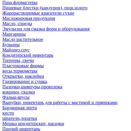
Пищ.фломастеры
Пищевые блестки (кандурин), пищ.золото
Жирорастворимые красители сухие
Масложировая продукция
Масло, спреды
Эмульсии для смазки форм и оборудования
Маргарины
Масло растительное
Бульоны
Майонез,соус
Кондитерский инвентарь
Топперы, свечи
Пластиковые формы
весы,термометры
Открытки, наклейки
Глазирование и сушка
Палочки,шампуры,проволока
коврики, скалки
Фальш-ярусы
Вырубки, инвентарь для работы с мастикой и пряниками
Бордюрная лента
кисти
шпатели,лопатки
Мешки кондитерские, насадки
Прочий инвентарь