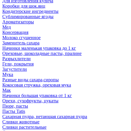
Для изготовления кулича
Коробки для шок.яиц
Кондитерские ингредиенты
Сублимированные ягоды
Ароматизаторы
Мед
Консервация
Молоко сгущенное
Заменитель сахара
Начинки маленькая упаковка до 1 кг
Ореховые, шоколадные пасты, пралине
Разрыхлители
Гели, покрытия
Загустители
Мука
Разные виды сахара,сиропы
Кокосовая стружка, ореховая мука
Мак
Начинки большая упаковка от 1 кг
Орехи, сухофрукты, цукаты
Пюре, пасты
Пасты Tatis
Сахарная пудра, нетающая сахарная пудра
Сливки животные
Сливки растительные