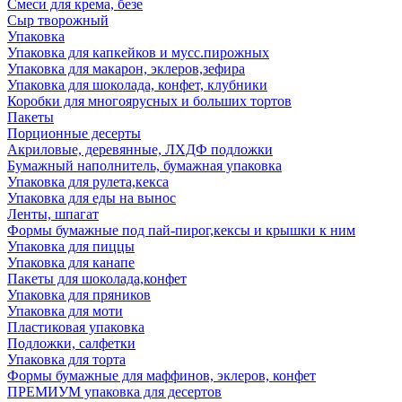
Смеси для крема, безе
Сыр творожный
Упаковка
Упаковка для капкейков и мусс.пирожных
Упаковка для макарон, эклеров,зефира
Упаковка для шоколада, конфет, клубники
Коробки для многоярусных и больших тортов
Пакеты
Порционные десерты
Акриловые, деревянные, ЛХДФ подложки
Бумажный наполнитель, бумажная упаковка
Упаковка для рулета,кекса
Упаковка для еды на вынос
Ленты, шпагат
Формы бумажные под пай-пирог,кексы и крышки к ним
Упаковка для пиццы
Упаковка для канапе
Пакеты для шоколада,конфет
Упаковка для пряников
Упаковка для моти
Пластиковая упаковка
Подложки, салфетки
Упаковка для торта
Формы бумажные для маффинов, эклеров, конфет
ПРЕМИУМ упаковка для десертов