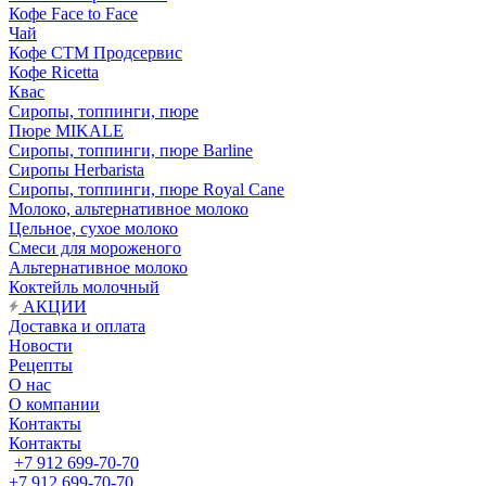
Кофе Face to Face
Чай
Кофе СТМ Продсервис
Кофе Ricetta
Квас
Сиропы, топпинги, пюре
Пюре MIKALE
Сиропы, топпинги, пюре Barline
Сиропы Herbarista
Сиропы, топпинги, пюре Royal Cane
Молоко, альтернативное молоко
Цельное, сухое молоко
Смеси для мороженого
Альтернативное молоко
Коктейль молочный
АКЦИИ
Доставка и оплата
Новости
Рецепты
О нас
О компании
Контакты
Контакты
+7 912 699-70-70
+7 912 699-70-70