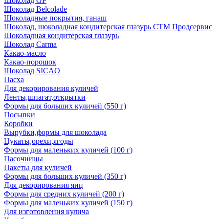
Шоколад GP
Шоколад Belcolade
Шоколадные покрытия, ганаш
Шоколад, шоколадная кондитерская глазурь СТМ Продсервис
Шоколадная кондитерская глазурь
Шоколад Carma
Какао-масло
Какао-порошок
Шоколад SICAO
Пасха
Для декорирования куличей
Ленты,шпагат,открытки
Формы для больших куличей (550 г)
Посыпки
Коробки
Вырубки,формы для шоколада
Цукаты,орехи,ягоды
Формы для маленьких куличей (100 г)
Пасочницы
Пакеты для куличей
Формы для больших куличей (350 г)
Для декорирования яиц
Формы для средних куличей (200 г)
Формы для маленьких куличей (150 г)
Для изготовления кулича