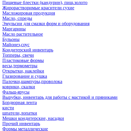
Пищевые блестки (кандурин), пищ.золото
Жирорастворимые красители сухие
Масложировая продукция
Масло, спреды
Эмульсии для смазки форм и оборудования
Маргарины
Масло растительное
Бульоны
Майонез,соус
Кондитерский инвентарь
Топперы, свечи
Пластиковые формы
весы,термометры
Открытки, наклейки
Глазирование и сушка
Палочки,шампуры,проволока
коврики, скалки
Фальш-ярусы
Вырубки, инвентарь для работы с мастикой и пряниками
Бордюрная лента
кисти
шпатели,лопатки
Мешки кондитерские, насадки
Прочий инвентарь
Формы металлические