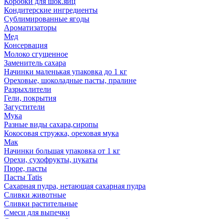
Коробки для шок.яиц
Кондитерские ингредиенты
Сублимированные ягоды
Ароматизаторы
Мед
Консервация
Молоко сгущенное
Заменитель сахара
Начинки маленькая упаковка до 1 кг
Ореховые, шоколадные пасты, пралине
Разрыхлители
Гели, покрытия
Загустители
Мука
Разные виды сахара,сиропы
Кокосовая стружка, ореховая мука
Мак
Начинки большая упаковка от 1 кг
Орехи, сухофрукты, цукаты
Пюре, пасты
Пасты Tatis
Сахарная пудра, нетающая сахарная пудра
Сливки животные
Сливки растительные
Смеси для выпечки