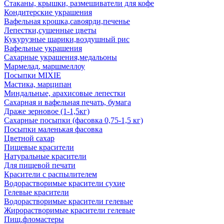
Стаканы, крышки, размешиватели для кофе
Кондитерские украшения
Вафельная крошка,савоярди,печенье
Лепестки,сушенные цветы
Кукурузные шарики,воздушный рис
Вафельные украшения
Сахарные украшения,медальоны
Мармелад, маршмеллоу
Посыпки MIXIE
Мастика, марципан
Миндальные, арахисовые лепестки
Сахарная и вафельная печать, бумага
Драже зерновое (1-1,5кг)
Сахарные посыпки (фасовка 0,75-1,5 кг)
Посыпки маленькая фасовка
Цветной сахар
Пищевые красители
Натуральные красители
Для пищевой печати
Красители с распылителем
Водорастворимые красители сухие
Гелевые красители
Водорастворимые красители гелевые
Жирорастворимые красители гелевые
Пищ.фломастеры