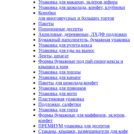
Упаковка для макарон, эклеров,зефира
Упаковка для шоколада, конфет, клубники
Коробки
для многоярусных и больших тортов
Пакеты
Порционные десерты
Акриловые, деревянные, ЛХДФ подложки
Бумажный наполнитель, бумажная упаковка
Упаковка для рулета,кекса
Упаковка для еды на вынос
Ленты, шпагат
Формы бумажные под пай-пирог,кексы и
крышки к ним
Упаковка для пиццы
Упаковка для канапе
Пакеты для шоколада,конфет
Упаковка для пряников
Упаковка для моти
Пластиковая упаковка
Подложки, салфетки
Упаковка для торта
Формы бумажные для маффинов, эклеров,
конфет
ПРЕМИУМ упаковка для десертов
Стаканы, крышки, размешиватели для кофе