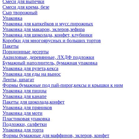
Смеси для выпечки
Смеси для крема, безе
Сыр творожный
Упаковка
Упаковка для капкейков и мусс.пирожных
Упаковка для макарон, эклеров,зефира
Упаковка для шоколада, конфет, клубники
Коробки для многоярусных и больших тортов
Пакеты
Порционные десерты
Акриловые, деревянные, ЛХДФ подложки
Бумажный наполнитель, бумажная упаковка
Упаковка для рулета,кекса
Упаковка для еды на вынос
Ленты, шпагат
Формы бумажные под пай-пирог,кексы и крышки к ним
Упаковка для пиццы
Упаковка для канапе
Пакеты для шоколада,конфет
Упаковка для пряников
Упаковка для моти
Пластиковая упаковка
Подложки, салфетки
Упаковка для торта
Формы бумажные для маффинов, эклеров, конфет