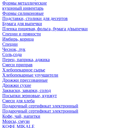
Формы металлические
кухонный инвентарь
Формы силиконовые
Подставки, столики для десертов
Бумага для выпечки
Пленка пищевая, фольга, бумага д/выпечки
Специи и пряности
Имбирь, корица
Специи
Чеснок, лук
Соль,сода
Перец, паприка, аджика
Смеси приправ
Хлебопекарное сырье
Хлебопекарные улучшители
Дрожжи прессованные
Дрожжи сухие
Закваски, заварки, солод
Посыпки зерновые, кунжут
Смеси для хлеба
Подарочный сертификат электронный
Подарочный сертификат электронный
Кофе, чай, напитки
Морсы, смузи
КОФЕ MIKALE