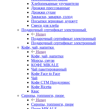
Хлебопекарные улучшители
Дрожжи прессованные
Дрожжи сухие
Закваски, заварки, солод
Посыпки зерновые, кунжут
Смеси для хлеба
Подарочный сертификат электронный
Назад
Подарочный сертификат электронный
Подарочный сертификат электронный
Кофе, чай, напитки
Назад
Кофе, чай, напитки
Морсы, смузи
КОФЕ MIKALE
Чай пакетированный
Кофе Face to Face
Чай
Кофе СТМ Продсервис
Кофе Ricetta
Квас
Сиропы, топпинги, пюре
Назад
Сиропы, топпинги, пюре
Пюре MIKALE