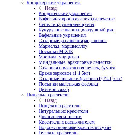
Кондитерские украшения
Назад
Кондитерские украшения
Вафельная крошка,савоярди,печенье
Лепестки,сушенные цветы
Кукурузные шарики,воздушный рис
Вафельные украшения
Сахарные украшения,медальоны
Мармелад, маршмеллоу
Посыпки MIXIE
Мастика, марципан
Миндальные, арахисовые лепестки
Сахарная и вафельная печать, бумага
Драже зерновое (1-1,5кг)
Сахарные посыпки (фасовка 0,75-1,5 кг)
Посыпки маленькая фасовка
Цветной сахар
Пищевые красители
Назад
Пищевые красители
Натуральные красители
Для пищевой печати
Красители с распылителем
Водорастворимые красители сухие
Гелевые красители