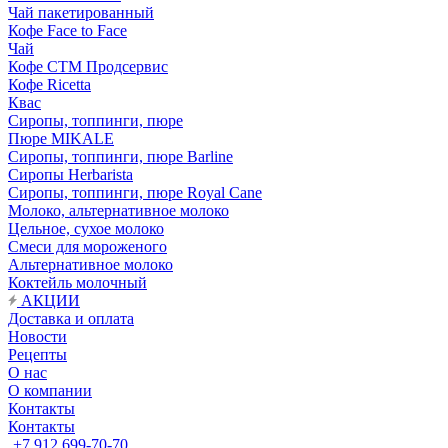
Чай пакетированный
Кофе Face to Face
Чай
Кофе СТМ Продсервис
Кофе Ricetta
Квас
Сиропы, топпинги, пюре
Пюре MIKALE
Сиропы, топпинги, пюре Barline
Сиропы Herbarista
Сиропы, топпинги, пюре Royal Cane
Молоко, альтернативное молоко
Цельное, сухое молоко
Смеси для мороженого
Альтернативное молоко
Коктейль молочный
АКЦИИ
Доставка и оплата
Новости
Рецепты
О нас
О компании
Контакты
Контакты
+7 912 699-70-70