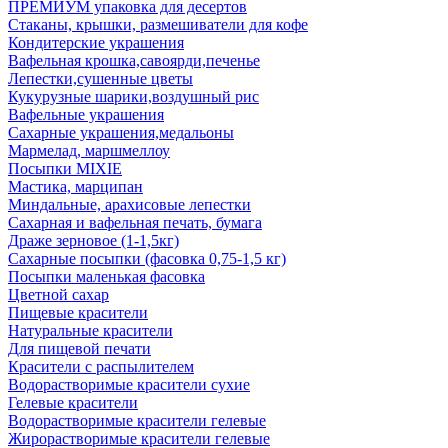
ПРЕМИУМ упаковка для десертов
Стаканы, крышки, размешиватели для кофе
Кондитерские украшения
Вафельная крошка,савоярди,печенье
Лепестки,сушенные цветы
Кукурузные шарики,воздушный рис
Вафельные украшения
Сахарные украшения,медальоны
Мармелад, маршмеллоу
Посыпки MIXIE
Мастика, марципан
Миндальные, арахисовые лепестки
Сахарная и вафельная печать, бумага
Драже зерновое (1-1,5кг)
Сахарные посыпки (фасовка 0,75-1,5 кг)
Посыпки маленькая фасовка
Цветной сахар
Пищевые красители
Натуральные красители
Для пищевой печати
Красители с распылителем
Водорастворимые красители сухие
Гелевые красители
Водорастворимые красители гелевые
Жирорастворимые красители гелевые