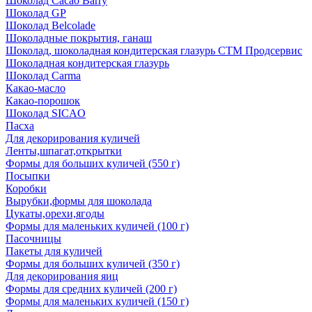
Шоколад Cacao Barry
Шоколад GP
Шоколад Belcolade
Шоколадные покрытия, ганаш
Шоколад, шоколадная кондитерская глазурь СТМ Продсервис
Шоколадная кондитерская глазурь
Шоколад Carma
Какао-масло
Какао-порошок
Шоколад SICAO
Пасха
Для декорирования куличей
Ленты,шпагат,открытки
Формы для больших куличей (550 г)
Посыпки
Коробки
Вырубки,формы для шоколада
Цукаты,орехи,ягоды
Формы для маленьких куличей (100 г)
Пасочницы
Пакеты для куличей
Формы для больших куличей (350 г)
Для декорирования яиц
Формы для средних куличей (200 г)
Формы для маленьких куличей (150 г)