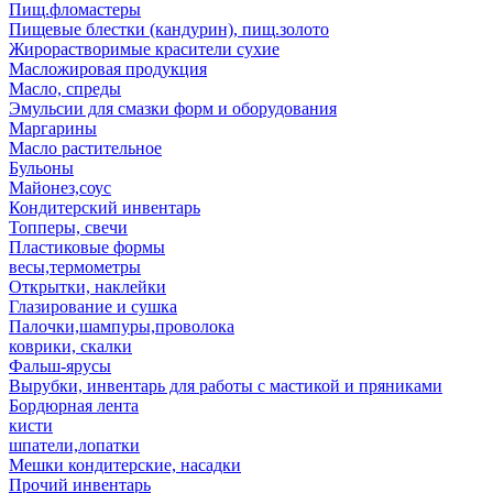
Пищ.фломастеры
Пищевые блестки (кандурин), пищ.золото
Жирорастворимые красители сухие
Масложировая продукция
Масло, спреды
Эмульсии для смазки форм и оборудования
Маргарины
Масло растительное
Бульоны
Майонез,соус
Кондитерский инвентарь
Топперы, свечи
Пластиковые формы
весы,термометры
Открытки, наклейки
Глазирование и сушка
Палочки,шампуры,проволока
коврики, скалки
Фальш-ярусы
Вырубки, инвентарь для работы с мастикой и пряниками
Бордюрная лента
кисти
шпатели,лопатки
Мешки кондитерские, насадки
Прочий инвентарь