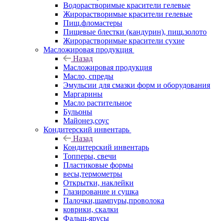
Водорастворимые красители гелевые
Жирорастворимые красители гелевые
Пищ.фломастеры
Пищевые блестки (кандурин), пищ.золото
Жирорастворимые красители сухие
Масложировая продукция
Назад
Масложировая продукция
Масло, спреды
Эмульсии для смазки форм и оборудования
Маргарины
Масло растительное
Бульоны
Майонез,соус
Кондитерский инвентарь
Назад
Кондитерский инвентарь
Топперы, свечи
Пластиковые формы
весы,термометры
Открытки, наклейки
Глазирование и сушка
Палочки,шампуры,проволока
коврики, скалки
Фальш-ярусы