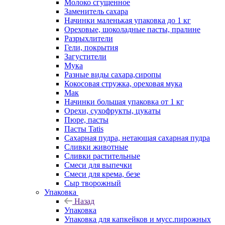
Молоко сгущенное
Заменитель сахара
Начинки маленькая упаковка до 1 кг
Ореховые, шоколадные пасты, пралине
Разрыхлители
Гели, покрытия
Загустители
Мука
Разные виды сахара,сиропы
Кокосовая стружка, ореховая мука
Мак
Начинки большая упаковка от 1 кг
Орехи, сухофрукты, цукаты
Пюре, пасты
Пасты Tatis
Сахарная пудра, нетающая сахарная пудра
Сливки животные
Сливки растительные
Смеси для выпечки
Смеси для крема, безе
Сыр творожный
Упаковка
Назад
Упаковка
Упаковка для капкейков и мусс.пирожных