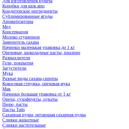
Для изготовления кулича
Коробки для шок.яиц
Кондитерские ингредиенты
Сублимированные ягоды
Ароматизаторы
Мед
Консервация
Молоко сгущенное
Заменитель сахара
Начинки маленькая упаковка до 1 кг
Ореховые, шоколадные пасты, пралине
Разрыхлители
Гели, покрытия
Загустители
Мука
Разные виды сахара,сиропы
Кокосовая стружка, ореховая мука
Мак
Начинки большая упаковка от 1 кг
Орехи, сухофрукты, цукаты
Пюре, пасты
Пасты Tatis
Сахарная пудра, нетающая сахарная пудра
Сливки животные
Сливки растительные