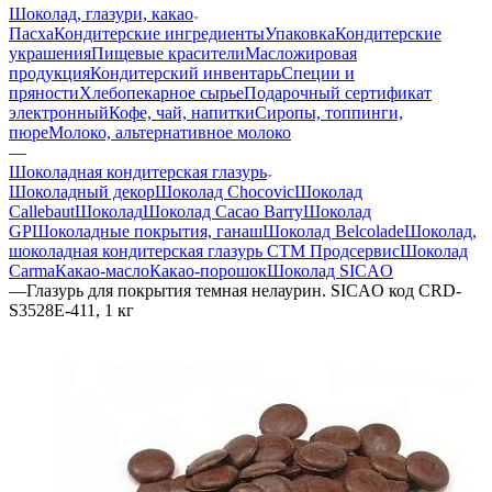
Шоколад, глазури, какао
Пасха
Кондитерские ингредиенты
Упаковка
Кондитерские
украшения
Пищевые красители
Масложировая
продукция
Кондитерский инвентарь
Специи и
пряности
Хлебопекарное сырье
Подарочный сертификат
электронный
Кофе, чай, напитки
Сиропы, топпинги,
пюре
Молоко, альтернативное молоко
—
Шоколадная кондитерская глазурь
Шоколадный декор
Шоколад Chocovic
Шоколад
Callebaut
Шоколад
Шоколад Cacao Barry
Шоколад
GP
Шоколадные покрытия, ганаш
Шоколад Belcolade
Шоколад,
шоколадная кондитерская глазурь СТМ Продсервис
Шоколад
Carma
Какао-масло
Какао-порошок
Шоколад SICAO
—
Глазурь для покрытия темная нелаурин. SICAO код CRD-
S3528E-411, 1 кг