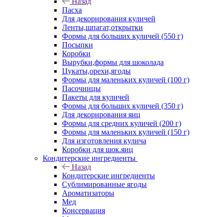
Назад
Пасха
Для декорирования куличей
Ленты,шпагат,открытки
Формы для больших куличей (550 г)
Посыпки
Коробки
Вырубки,формы для шоколада
Цукаты,орехи,ягоды
Формы для маленьких куличей (100 г)
Пасочницы
Пакеты для куличей
Формы для больших куличей (350 г)
Для декорирования яиц
Формы для средних куличей (200 г)
Формы для маленьких куличей (150 г)
Для изготовления кулича
Коробки для шок.яиц
Кондитерские ингредиенты
Назад
Кондитерские ингредиенты
Сублимированные ягоды
Ароматизаторы
Мед
Консервация