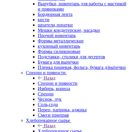
Вырубки, инвентарь для работы с мастикой
и пряниками
Бордюрная лента
кисти
шпатели,лопатки
Мешки кондитерские, насадки
Прочий инвентарь
Формы металлические
кухонный инвентарь
Формы силиконовые
Подставки, столики для десертов
Бумага для выпечки
Пленка пищевая, фольга, бумага д/выпечки
Специи и пряности
Назад
Специи и пряности
Имбирь, корица
Специи
Чеснок, лук
Соль,сода
Перец, паприка, аджика
Смеси приправ
Хлебопекарное сырье
Назад
Хлебопекарное сырье