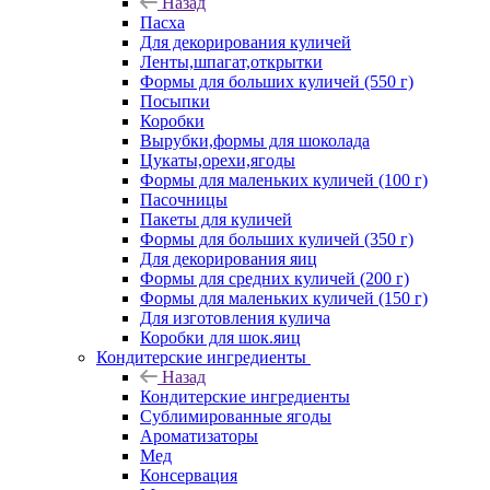
Назад
Пасха
Для декорирования куличей
Ленты,шпагат,открытки
Формы для больших куличей (550 г)
Посыпки
Коробки
Вырубки,формы для шоколада
Цукаты,орехи,ягоды
Формы для маленьких куличей (100 г)
Пасочницы
Пакеты для куличей
Формы для больших куличей (350 г)
Для декорирования яиц
Формы для средних куличей (200 г)
Формы для маленьких куличей (150 г)
Для изготовления кулича
Коробки для шок.яиц
Кондитерские ингредиенты
Назад
Кондитерские ингредиенты
Сублимированные ягоды
Ароматизаторы
Мед
Консервация