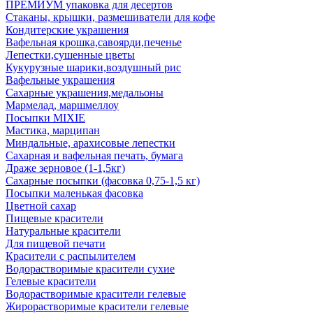
ПРЕМИУМ упаковка для десертов
Стаканы, крышки, размешиватели для кофе
Кондитерские украшения
Вафельная крошка,савоярди,печенье
Лепестки,сушенные цветы
Кукурузные шарики,воздушный рис
Вафельные украшения
Сахарные украшения,медальоны
Мармелад, маршмеллоу
Посыпки MIXIE
Мастика, марципан
Миндальные, арахисовые лепестки
Сахарная и вафельная печать, бумага
Драже зерновое (1-1,5кг)
Сахарные посыпки (фасовка 0,75-1,5 кг)
Посыпки маленькая фасовка
Цветной сахар
Пищевые красители
Натуральные красители
Для пищевой печати
Красители с распылителем
Водорастворимые красители сухие
Гелевые красители
Водорастворимые красители гелевые
Жирорастворимые красители гелевые