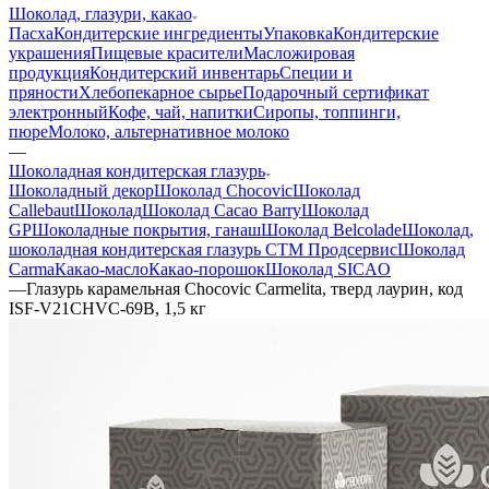
Шоколад, глазури, какао
Пасха
Кондитерские ингредиенты
Упаковка
Кондитерские
украшения
Пищевые красители
Масложировая
продукция
Кондитерский инвентарь
Специи и
пряности
Хлебопекарное сырье
Подарочный сертификат
электронный
Кофе, чай, напитки
Сиропы, топпинги,
пюре
Молоко, альтернативное молоко
—
Шоколадная кондитерская глазурь
Шоколадный декор
Шоколад Chocovic
Шоколад
Callebaut
Шоколад
Шоколад Cacao Barry
Шоколад
GP
Шоколадные покрытия, ганаш
Шоколад Belcolade
Шоколад,
шоколадная кондитерская глазурь СТМ Продсервис
Шоколад
Carma
Какао-масло
Какао-порошок
Шоколад SICAO
—
Глазурь карамельная Chocovic Carmelita, тверд лаурин, код
ISF-V21CHVC-69B, 1,5 кг