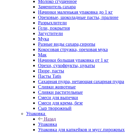
Молоко сгущенное
Заменитель сахара
Начинки маленькая упаковка до 1 кг
Ореховые, шоколадные пасты, пралине
Разрыхлители
Гели, покрытия
Загустители
Мука
Разные виды сахара,сиропы
Кокосовая стружка, ореховая мука
Мак
Начинки большая упаковка от 1 кг
Орехи, сухофрукты, цукаты
Пюре, пасты
Пасты Tatis
Сахарная пудра, нетающая сахарная пудра
Сливки животные
Сливки растительные
Смеси для выпечки
Смеси для крема, безе
Сыр творожный
Упаковка
Назад
Упаковка
Упаковка для капкейков и мусс.пирожных