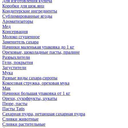
Для изготовления кулича
Коробки для шок.яиц
Кондитерские ингредиенты
Сублимированные ягоды
Ароматизаторы
Мед
Консервация
Молоко сгущенное
Заменитель сахара
Начинки маленькая упаковка до 1 кг
Ореховые, шоколадные пасты, пралине
Разрыхлители
Гели, покрытия
Загустители
Мука
Разные виды сахара,сиропы
Кокосовая стружка, ореховая мука
Мак
Начинки большая упаковка от 1 кг
Орехи, сухофрукты, цукаты
Пюре, пасты
Пасты Tatis
Сахарная пудра, нетающая сахарная пудра
Сливки животные
Сливки растительные