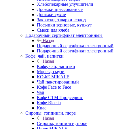
Хлебопекарные улучшители
Дрожжи прессованные
Дрожжи сухие
Закваски, заварки, солод
Посыпки зерновые, кунжут
Смеси для хлеба
Подарочный сертификат электронный
Назад
Подарочный сертификат электронный
Подарочный сертификат электронный
Кофе, чай, напитки
Назад
Кофе, чай, напитки
Морсы, смузи
КОФЕ MIKALE
Чай пакетированный
Кофе Face to Face
Чай
Кофе СТМ Продсервис
Кофе Ricetta
Квас
Сиропы, топпинги, пюре
Назад
Сиропы, топпинги, пюре
Пюре MIKALE