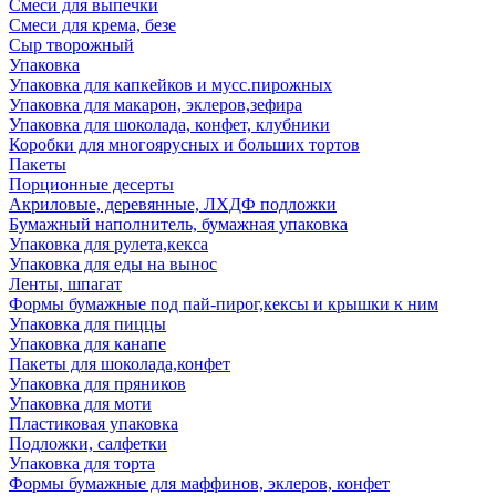
Смеси для выпечки
Смеси для крема, безе
Сыр творожный
Упаковка
Упаковка для капкейков и мусс.пирожных
Упаковка для макарон, эклеров,зефира
Упаковка для шоколада, конфет, клубники
Коробки для многоярусных и больших тортов
Пакеты
Порционные десерты
Акриловые, деревянные, ЛХДФ подложки
Бумажный наполнитель, бумажная упаковка
Упаковка для рулета,кекса
Упаковка для еды на вынос
Ленты, шпагат
Формы бумажные под пай-пирог,кексы и крышки к ним
Упаковка для пиццы
Упаковка для канапе
Пакеты для шоколада,конфет
Упаковка для пряников
Упаковка для моти
Пластиковая упаковка
Подложки, салфетки
Упаковка для торта
Формы бумажные для маффинов, эклеров, конфет