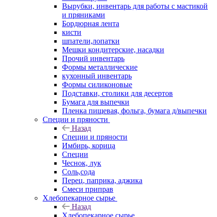
Вырубки, инвентарь для работы с мастикой
и пряниками
Бордюрная лента
кисти
шпатели,лопатки
Мешки кондитерские, насадки
Прочий инвентарь
Формы металлические
кухонный инвентарь
Формы силиконовые
Подставки, столики для десертов
Бумага для выпечки
Пленка пищевая, фольга, бумага д/выпечки
Специи и пряности
Назад
Специи и пряности
Имбирь, корица
Специи
Чеснок, лук
Соль,сода
Перец, паприка, аджика
Смеси приправ
Хлебопекарное сырье
Назад
Хлебопекарное сырье