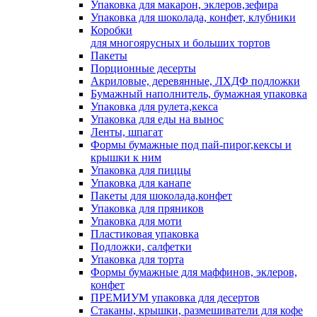
Упаковка для макарон, эклеров,зефира
Упаковка для шоколада, конфет, клубники
Коробки
для многоярусных и больших тортов
Пакеты
Порционные десерты
Акриловые, деревянные, ЛХДФ подложки
Бумажный наполнитель, бумажная упаковка
Упаковка для рулета,кекса
Упаковка для еды на вынос
Ленты, шпагат
Формы бумажные под пай-пирог,кексы и
крышки к ним
Упаковка для пиццы
Упаковка для канапе
Пакеты для шоколада,конфет
Упаковка для пряников
Упаковка для моти
Пластиковая упаковка
Подложки, салфетки
Упаковка для торта
Формы бумажные для маффинов, эклеров,
конфет
ПРЕМИУМ упаковка для десертов
Стаканы, крышки, размешиватели для кофе