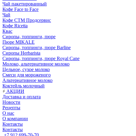
Чай пакетированный
Кофе Face to Face
Чай
Кофе СТМ Продсервис
Кофе Ricetta
Квас
Сиропы, топпинги, пюре
Пюре MIKALE
Сиропы, топпинги, пюре Barline
Сиропы Herbarista
Сиропы, топпинги, пюре Royal Cane
Молоко, альтернативное молоко
Цельное, сухое молоко
Смеси для мороженого
Альтернативное молоко
Коктейль молочный
АКЦИИ
Доставка и оплата
Новости
Рецепты
О нас
О компании
Контакты
Контакты
+7 912 699-70-70