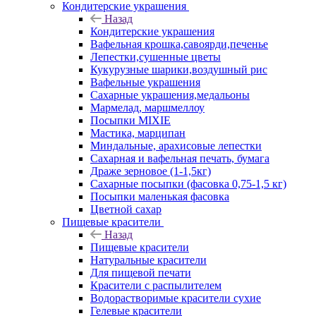
Кондитерские украшения
Назад
Кондитерские украшения
Вафельная крошка,савоярди,печенье
Лепестки,сушенные цветы
Кукурузные шарики,воздушный рис
Вафельные украшения
Сахарные украшения,медальоны
Мармелад, маршмеллоу
Посыпки MIXIE
Мастика, марципан
Миндальные, арахисовые лепестки
Сахарная и вафельная печать, бумага
Драже зерновое (1-1,5кг)
Сахарные посыпки (фасовка 0,75-1,5 кг)
Посыпки маленькая фасовка
Цветной сахар
Пищевые красители
Назад
Пищевые красители
Натуральные красители
Для пищевой печати
Красители с распылителем
Водорастворимые красители сухие
Гелевые красители