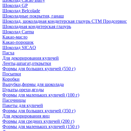
Шоколад Cacao Barry
Шоколад GP
Шоколад Belcolade
Шоколадные покрытия, ганаш
Шоколад, шоколадная кондитерская глазурь СТМ Продсервис
Шоколадная кондитерская глазурь
Шоколад Carma
Какао-масло
Какао-порошок
Шоколад SICAO
Пасха
Для декорирования куличей
Ленты,шпагат,открытки
Формы для больших куличей (550 г)
Посыпки
Коробки
Вырубки,формы для шоколада
Цукаты,орехи,ягоды
Формы для маленьких куличей (100 г)
Пасочницы
Пакеты для куличей
Формы для больших куличей (350 г)
Для декорирования яиц
Формы для средних куличей (200 г)
Формы для маленьких куличей (150 г)