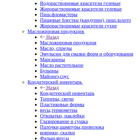
Водорастворимые красители гелевые
Жирорастворимые красители гелевые
Пищ.фломастеры
Пищевые блестки (кандурин), пищ.золото
Жирорастворимые красители сухие
Масложировая продукция
Назад
Масложировая продукция
Масло, спреды
Эмульсии для смазки форм и оборудования
Маргарины
Масло растительное
Бульоны
Майонез,соус
Кондитерский инвентарь
Назад
Кондитерский инвентарь
Топперы, свечи
Пластиковые формы
весы,термометры
Открытки, наклейки
Глазирование и сушка
Палочки,шампуры,проволока
коврики, скалки
Фальш-ярусы