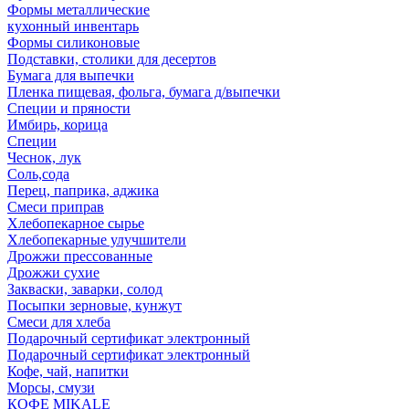
Формы металлические
кухонный инвентарь
Формы силиконовые
Подставки, столики для десертов
Бумага для выпечки
Пленка пищевая, фольга, бумага д/выпечки
Специи и пряности
Имбирь, корица
Специи
Чеснок, лук
Соль,сода
Перец, паприка, аджика
Смеси приправ
Хлебопекарное сырье
Хлебопекарные улучшители
Дрожжи прессованные
Дрожжи сухие
Закваски, заварки, солод
Посыпки зерновые, кунжут
Смеси для хлеба
Подарочный сертификат электронный
Подарочный сертификат электронный
Кофе, чай, напитки
Морсы, смузи
КОФЕ MIKALE