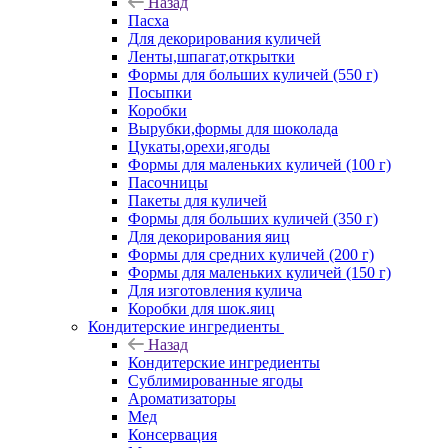
Назад
Пасха
Для декорирования куличей
Ленты,шпагат,открытки
Формы для больших куличей (550 г)
Посыпки
Коробки
Вырубки,формы для шоколада
Цукаты,орехи,ягоды
Формы для маленьких куличей (100 г)
Пасочницы
Пакеты для куличей
Формы для больших куличей (350 г)
Для декорирования яиц
Формы для средних куличей (200 г)
Формы для маленьких куличей (150 г)
Для изготовления кулича
Коробки для шок.яиц
Кондитерские ингредиенты
Назад
Кондитерские ингредиенты
Сублимированные ягоды
Ароматизаторы
Мед
Консервация