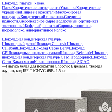
Шоколад, глазури, какао
Пасха
Кондитерские ингредиенты
Упаковка
Кондитерские
украшения
Пищевые красители
Масложировая
продукция
Кондитерский инвентарь
Специи и
пряности
Хлебопекарное сырье
Подарочный сертификат
электронный
Кофе, чай, напитки
Сиропы, топпинги,
пюре
Молоко, альтернативное молоко
—
Шоколадная кондитерская глазурь
Шоколадный декор
Шоколад Chocovic
Шоколад
Callebaut
Шоколад
Шоколад Cacao Barry
Шоколад
GP
Шоколадные покрытия, ганаш
Шоколад Belcolade
Шоколад,
шоколадная кондитерская глазурь СТМ Продсервис
Шоколад
Carma
Какао-масло
Какао-порошок
Шоколад SICAO
—
Глазурь белая для покрытия Chocovic Esperanza, твердая
лаурин, код ISF-T1CHVC-69B, 1,5 кг