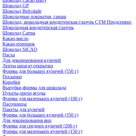
Шоколад Cacao Barry
Шоколад GP
Шоколад Belcolade
Шоколадные покрытия, ганаш
Шоколад, шоколадная кондитерская глазурь СТМ Продсервис
Шоколадная кондитерская глазурь
Шоколад Carma
Какао-масло
Какао-порошок
Шоколад SICAO
Пасха
Для декорирования куличей
Ленты,шпагат,открытки
Формы для больших куличей (550 г)
Посыпки
Коробки
Вырубки,формы для шоколада
Цукаты,орехи,ягоды
Формы для маленьких куличей (100 г)
Пасочницы
Пакеты для куличей
Формы для больших куличей (350 г)
Для декорирования яиц
Формы для средних куличей (200 г)
Формы для маленьких куличей (150 г)