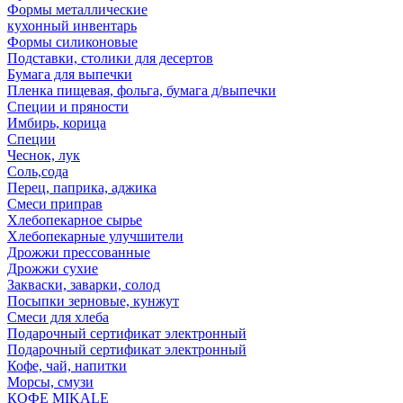
Формы металлические
кухонный инвентарь
Формы силиконовые
Подставки, столики для десертов
Бумага для выпечки
Пленка пищевая, фольга, бумага д/выпечки
Специи и пряности
Имбирь, корица
Специи
Чеснок, лук
Соль,сода
Перец, паприка, аджика
Смеси приправ
Хлебопекарное сырье
Хлебопекарные улучшители
Дрожжи прессованные
Дрожжи сухие
Закваски, заварки, солод
Посыпки зерновые, кунжут
Смеси для хлеба
Подарочный сертификат электронный
Подарочный сертификат электронный
Кофе, чай, напитки
Морсы, смузи
КОФЕ MIKALE