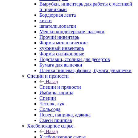
Вырубки, инвентарь для работы с мастикой
и пряниками
Бордюрная лента
кисти
шпатели,лопатки
Мешки кондитерские, насадки
Прочий инвентарь
Формы металлические
кухонный инвентарь
Формы силиконовые
Подставки, столики для десертов
Бумага для выпечки
Пленка пищевая, фольга, бумага д/выпечки
Специи и пряности
Назад
Специи и пряности
Имбирь, корица
Специи
Чеснок, лук
Соль,сода
Перец, паприка, аджика
Смеси приправ
Хлебопекарное сырье
Назад
Хлебопекарное сырье