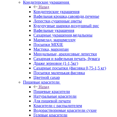
Кондитерские украшения
Назад
Кондитерские украшения
Вафельная крошка,савоярди,печенье
Лепестки,сушенные цветы
Кукурузные шарики,воздушный рис
Вафельные украшения
Сахарные украшения,медальоны
Мармелад, маршмеллоу
Посыпки MIXIE
Мастика, марципан
Миндальные, арахисовые лепестки
Сахарная и вафельная печать, бумага
Драже зерновое (1-1,5кг)
Сахарные посыпки (фасовка 0,75-1,5 кг)
Посыпки маленькая фасовка
Цветной сахар
Пищевые красители
Назад
Пищевые красители
Натуральные красители
Для пищевой печати
Красители с распылителем
Водорастворимые красители сухие
Гелевые красители