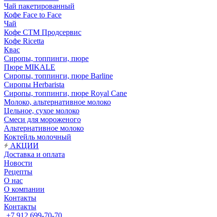
Чай пакетированный
Кофе Face to Face
Чай
Кофе СТМ Продсервис
Кофе Ricetta
Квас
Сиропы, топпинги, пюре
Пюре MIKALE
Сиропы, топпинги, пюре Barline
Сиропы Herbarista
Сиропы, топпинги, пюре Royal Cane
Молоко, альтернативное молоко
Цельное, сухое молоко
Смеси для мороженого
Альтернативное молоко
Коктейль молочный
АКЦИИ
Доставка и оплата
Новости
Рецепты
О нас
О компании
Контакты
Контакты
+7 912 699-70-70