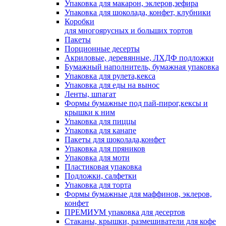
Упаковка для макарон, эклеров,зефира
Упаковка для шоколада, конфет, клубники
Коробки
для многоярусных и больших тортов
Пакеты
Порционные десерты
Акриловые, деревянные, ЛХДФ подложки
Бумажный наполнитель, бумажная упаковка
Упаковка для рулета,кекса
Упаковка для еды на вынос
Ленты, шпагат
Формы бумажные под пай-пирог,кексы и
крышки к ним
Упаковка для пиццы
Упаковка для канапе
Пакеты для шоколада,конфет
Упаковка для пряников
Упаковка для моти
Пластиковая упаковка
Подложки, салфетки
Упаковка для торта
Формы бумажные для маффинов, эклеров,
конфет
ПРЕМИУМ упаковка для десертов
Стаканы, крышки, размешиватели для кофе