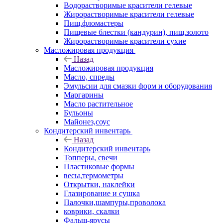
Водорастворимые красители гелевые
Жирорастворимые красители гелевые
Пищ.фломастеры
Пищевые блестки (кандурин), пищ.золото
Жирорастворимые красители сухие
Масложировая продукция
Назад
Масложировая продукция
Масло, спреды
Эмульсии для смазки форм и оборудования
Маргарины
Масло растительное
Бульоны
Майонез,соус
Кондитерский инвентарь
Назад
Кондитерский инвентарь
Топперы, свечи
Пластиковые формы
весы,термометры
Открытки, наклейки
Глазирование и сушка
Палочки,шампуры,проволока
коврики, скалки
Фальш-ярусы