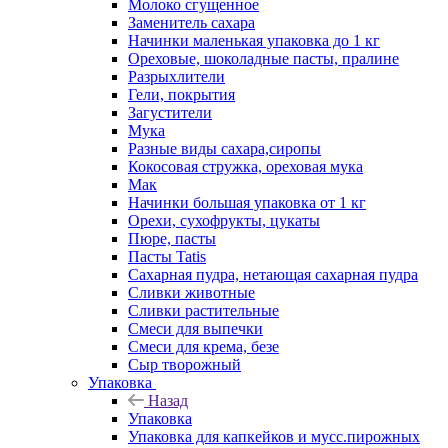
Молоко сгущенное
Заменитель сахара
Начинки маленькая упаковка до 1 кг
Ореховые, шоколадные пасты, пралине
Разрыхлители
Гели, покрытия
Загустители
Мука
Разные виды сахара,сиропы
Кокосовая стружка, ореховая мука
Мак
Начинки большая упаковка от 1 кг
Орехи, сухофрукты, цукаты
Пюре, пасты
Пасты Tatis
Сахарная пудра, нетающая сахарная пудра
Сливки животные
Сливки растительные
Смеси для выпечки
Смеси для крема, безе
Сыр творожный
Упаковка
Назад
Упаковка
Упаковка для капкейков и мусс.пирожных