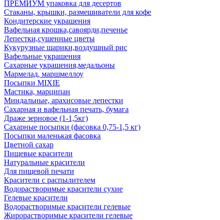
ПРЕМИУМ упаковка для десертов
Стаканы, крышки, размешиватели для кофе
Кондитерские украшения
Вафельная крошка,савоярди,печенье
Лепестки,сушенные цветы
Кукурузные шарики,воздушный рис
Вафельные украшения
Сахарные украшения,медальоны
Мармелад, маршмеллоу
Посыпки MIXIE
Мастика, марципан
Миндальные, арахисовые лепестки
Сахарная и вафельная печать, бумага
Драже зерновое (1-1,5кг)
Сахарные посыпки (фасовка 0,75-1,5 кг)
Посыпки маленькая фасовка
Цветной сахар
Пищевые красители
Натуральные красители
Для пищевой печати
Красители с распылителем
Водорастворимые красители сухие
Гелевые красители
Водорастворимые красители гелевые
Жирорастворимые красители гелевые