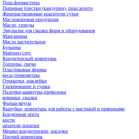
Пищ.фломастеры
Пищевые блестки (кандурин), пищ.золото
Жирорастворимые красители сухие
Масложировая продукция
Масло, спреды
Эмульсии для смазки форм и оборудования
Маргарины
Масло растительное
Бульоны
Майонез,соус
Кондитерский инвентарь
Топперы, свечи
Пластиковые формы
весы,термометры
Открытки, наклейки
Глазирование и сушка
Палочки,шампуры,проволока
коврики, скалки
Фальш-ярусы
Вырубки, инвентарь для работы с мастикой и пряниками
Бордюрная лента
кисти
шпатели,лопатки
Мешки кондитерские, насадки
Прочий инвентарь