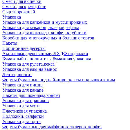
Смеси для выпечки
Смеси для крема, безе
Сыр творожный
Упаковка
Упаковка для капкейков и мусс.пирожных
Упаковка для макарон, эклеров,зефира
Упаковка для шоколада, конфет, клубники
Коробки для многоярусных и больших тортов
Пакеты
Порционные десерты
Акриловые, деревянные, ЛХДФ подложки
Бумажный наполнитель, бумажная упаковка
Упаковка для рулета,кекса
Упаковка для еды на вынос
Ленты, шпагат
Формы бумажные под пай-пирог,кексы и крышки к ним
Упаковка для пиццы
Упаковка для канапе
Пакеты для шоколада,конфет
Упаковка для пряников
Упаковка для моти
Пластиковая упаковка
Подложки, салфетки
Упаковка для торта
Формы бумажные для маффинов, эклеров, конфет