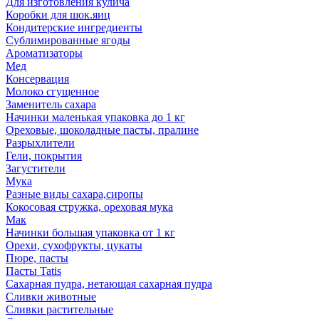
Для изготовления кулича
Коробки для шок.яиц
Кондитерские ингредиенты
Сублимированные ягоды
Ароматизаторы
Мед
Консервация
Молоко сгущенное
Заменитель сахара
Начинки маленькая упаковка до 1 кг
Ореховые, шоколадные пасты, пралине
Разрыхлители
Гели, покрытия
Загустители
Мука
Разные виды сахара,сиропы
Кокосовая стружка, ореховая мука
Мак
Начинки большая упаковка от 1 кг
Орехи, сухофрукты, цукаты
Пюре, пасты
Пасты Tatis
Сахарная пудра, нетающая сахарная пудра
Сливки животные
Сливки растительные