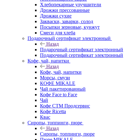
Хлебопекарные улучшители
Дрожжи прессованные
Дрожжи сухие
Закваски, заварки, солод
Посыпки зерновые, кунжут
Смеси для хлеба
Подарочный сертификат электронный
Назад
Подарочный сертификат электронный
Подарочный сертификат электронный
Кофе, чай, напитки
Назад
Кофе, чай, напитки
Морсы, смузи
КОФЕ MIKALE
Чай пакетированный
Кофе Face to Face
Чай
Кофе СТМ Продсервис
Кофе Ricetta
Квас
Сиропы, топпинги, пюре
Назад
Сиропы, топпинги, пюре
Пюре MIKALE