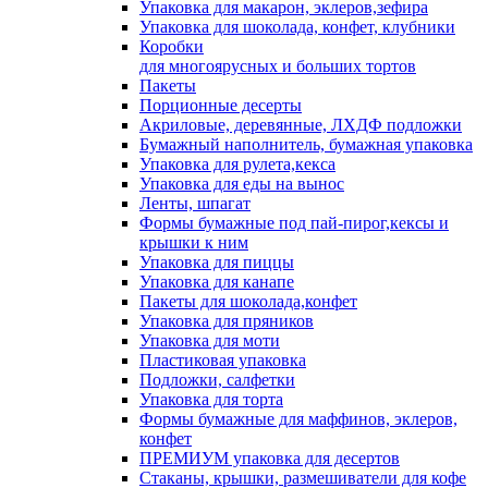
Упаковка для макарон, эклеров,зефира
Упаковка для шоколада, конфет, клубники
Коробки
для многоярусных и больших тортов
Пакеты
Порционные десерты
Акриловые, деревянные, ЛХДФ подложки
Бумажный наполнитель, бумажная упаковка
Упаковка для рулета,кекса
Упаковка для еды на вынос
Ленты, шпагат
Формы бумажные под пай-пирог,кексы и
крышки к ним
Упаковка для пиццы
Упаковка для канапе
Пакеты для шоколада,конфет
Упаковка для пряников
Упаковка для моти
Пластиковая упаковка
Подложки, салфетки
Упаковка для торта
Формы бумажные для маффинов, эклеров,
конфет
ПРЕМИУМ упаковка для десертов
Стаканы, крышки, размешиватели для кофе