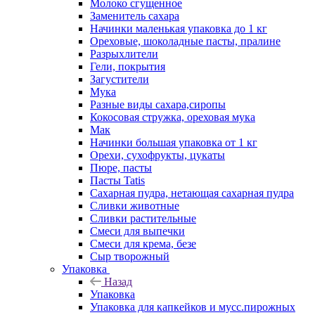
Молоко сгущенное
Заменитель сахара
Начинки маленькая упаковка до 1 кг
Ореховые, шоколадные пасты, пралине
Разрыхлители
Гели, покрытия
Загустители
Мука
Разные виды сахара,сиропы
Кокосовая стружка, ореховая мука
Мак
Начинки большая упаковка от 1 кг
Орехи, сухофрукты, цукаты
Пюре, пасты
Пасты Tatis
Сахарная пудра, нетающая сахарная пудра
Сливки животные
Сливки растительные
Смеси для выпечки
Смеси для крема, безе
Сыр творожный
Упаковка
Назад
Упаковка
Упаковка для капкейков и мусс.пирожных