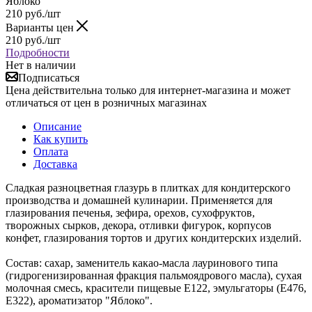
Яблоко
210
руб.
/шт
Варианты цен
210
руб.
/шт
Подробности
Нет в наличии
Подписаться
Цена действительна только для интернет-магазина и может
отличаться от цен в розничных магазинах
Описание
Как купить
Оплата
Доставка
Сладкая разноцветная глазурь в плитках для кондитерского
производства и домашней кулинарии. Применяется для
глазирования печенья, зефира, орехов, сухофруктов,
творожных сырков, декора, отливки фигурок, корпусов
конфет, глазирования тортов и других кондитерских изделий.
Состав: сахар, заменитель какао-масла лауринового типа
(гидрогенизированная фракция пальмоядрового масла), сухая
молочная смесь, красители пищевые Е122, эмульгаторы (Е476,
Е322), ароматизатор "Яблоко".