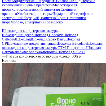
Пасха
Кондитерские ингредиенты
Упаковка
Кондитерские
украшения
Пищевые красители
Масложировая
продукция
Кондитерский инвентарь
Специи и
пряности
Хлебопекарное сырье
Подарочный сертификат
электронный
Кофе, чай, напитки
Сиропы, топпинги,
пюре
Молоко, альтернативное молоко
—
Шоколадная кондитерская глазурь
Шоколадный декор
Шоколад Chocovic
Шоколад
Callebaut
Шоколад
Шоколад Cacao Barry
Шоколад
GP
Шоколадные покрытия, ганаш
Шоколад Belcolade
Шоколад,
шоколадная кондитерская глазурь СТМ Продсервис
Шоколад
Carma
Какао-масло
Какао-порошок
Шоколад SICAO
—
Глазурь кондитерская со вкусом яблоко, 300гр
Новинка