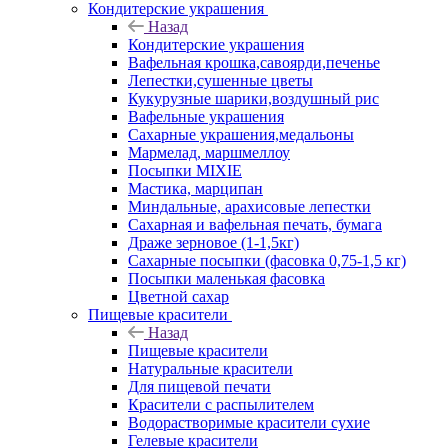
Кондитерские украшения
Назад
Кондитерские украшения
Вафельная крошка,савоярди,печенье
Лепестки,сушенные цветы
Кукурузные шарики,воздушный рис
Вафельные украшения
Сахарные украшения,медальоны
Мармелад, маршмеллоу
Посыпки MIXIE
Мастика, марципан
Миндальные, арахисовые лепестки
Сахарная и вафельная печать, бумага
Драже зерновое (1-1,5кг)
Сахарные посыпки (фасовка 0,75-1,5 кг)
Посыпки маленькая фасовка
Цветной сахар
Пищевые красители
Назад
Пищевые красители
Натуральные красители
Для пищевой печати
Красители с распылителем
Водорастворимые красители сухие
Гелевые красители