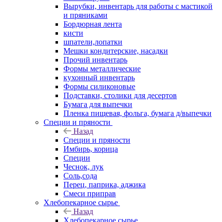
Вырубки, инвентарь для работы с мастикой
и пряниками
Бордюрная лента
кисти
шпатели,лопатки
Мешки кондитерские, насадки
Прочий инвентарь
Формы металлические
кухонный инвентарь
Формы силиконовые
Подставки, столики для десертов
Бумага для выпечки
Пленка пищевая, фольга, бумага д/выпечки
Специи и пряности
Назад
Специи и пряности
Имбирь, корица
Специи
Чеснок, лук
Соль,сода
Перец, паприка, аджика
Смеси приправ
Хлебопекарное сырье
Назад
Хлебопекарное сырье