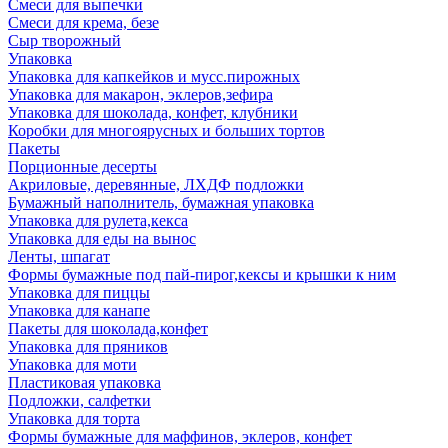
Смеси для выпечки
Смеси для крема, безе
Сыр творожный
Упаковка
Упаковка для капкейков и мусс.пирожных
Упаковка для макарон, эклеров,зефира
Упаковка для шоколада, конфет, клубники
Коробки для многоярусных и больших тортов
Пакеты
Порционные десерты
Акриловые, деревянные, ЛХДФ подложки
Бумажный наполнитель, бумажная упаковка
Упаковка для рулета,кекса
Упаковка для еды на вынос
Ленты, шпагат
Формы бумажные под пай-пирог,кексы и крышки к ним
Упаковка для пиццы
Упаковка для канапе
Пакеты для шоколада,конфет
Упаковка для пряников
Упаковка для моти
Пластиковая упаковка
Подложки, салфетки
Упаковка для торта
Формы бумажные для маффинов, эклеров, конфет