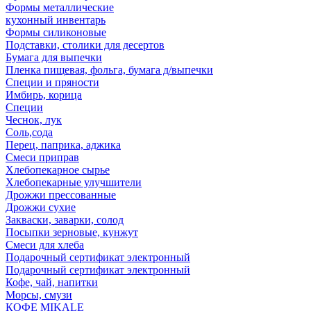
Формы металлические
кухонный инвентарь
Формы силиконовые
Подставки, столики для десертов
Бумага для выпечки
Пленка пищевая, фольга, бумага д/выпечки
Специи и пряности
Имбирь, корица
Специи
Чеснок, лук
Соль,сода
Перец, паприка, аджика
Смеси приправ
Хлебопекарное сырье
Хлебопекарные улучшители
Дрожжи прессованные
Дрожжи сухие
Закваски, заварки, солод
Посыпки зерновые, кунжут
Смеси для хлеба
Подарочный сертификат электронный
Подарочный сертификат электронный
Кофе, чай, напитки
Морсы, смузи
КОФЕ MIKALE