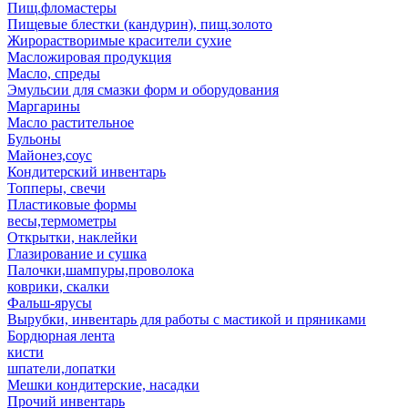
Пищ.фломастеры
Пищевые блестки (кандурин), пищ.золото
Жирорастворимые красители сухие
Масложировая продукция
Масло, спреды
Эмульсии для смазки форм и оборудования
Маргарины
Масло растительное
Бульоны
Майонез,соус
Кондитерский инвентарь
Топперы, свечи
Пластиковые формы
весы,термометры
Открытки, наклейки
Глазирование и сушка
Палочки,шампуры,проволока
коврики, скалки
Фальш-ярусы
Вырубки, инвентарь для работы с мастикой и пряниками
Бордюрная лента
кисти
шпатели,лопатки
Мешки кондитерские, насадки
Прочий инвентарь