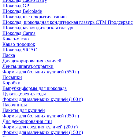
Шоколад Cacao Barry
Шоколад GP
Шоколад Belcolade
Шоколадные покрытия, ганаш
Шоколад, шоколадная кондитерская глазурь СТМ Продсервис
Шоколадная кондитерская глазурь
Шоколад Carma
Какао-масло
Какао-порошок
Шоколад SICAO
Пасха
Для декорирования куличей
Ленты,шпагат,открытки
Формы для больших куличей (550 г)
Посыпки
Коробки
Вырубки,формы для шоколада
Цукаты,орехи,ягоды
Формы для маленьких куличей (100 г)
Пасочницы
Пакеты для куличей
Формы для больших куличей (350 г)
Для декорирования яиц
Формы для средних куличей (200 г)
Формы для маленьких куличей (150 г)