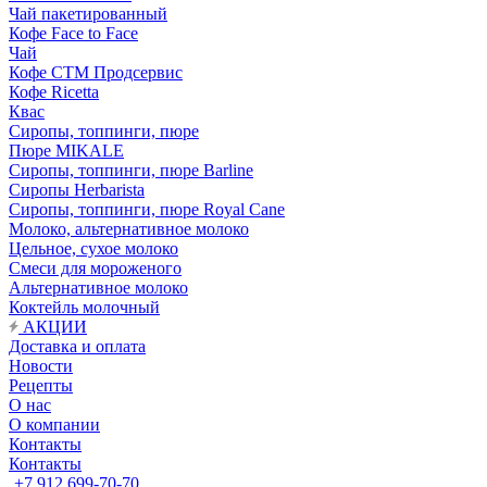
Чай пакетированный
Кофе Face to Face
Чай
Кофе СТМ Продсервис
Кофе Ricetta
Квас
Сиропы, топпинги, пюре
Пюре MIKALE
Сиропы, топпинги, пюре Barline
Сиропы Herbarista
Сиропы, топпинги, пюре Royal Cane
Молоко, альтернативное молоко
Цельное, сухое молоко
Смеси для мороженого
Альтернативное молоко
Коктейль молочный
АКЦИИ
Доставка и оплата
Новости
Рецепты
О нас
О компании
Контакты
Контакты
+7 912 699-70-70