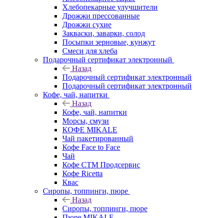
Хлебопекарные улучшители
Дрожжи прессованные
Дрожжи сухие
Закваски, заварки, солод
Посыпки зерновые, кунжут
Смеси для хлеба
Подарочный сертификат электронный
Назад
Подарочный сертификат электронный
Подарочный сертификат электронный
Кофе, чай, напитки
Назад
Кофе, чай, напитки
Морсы, смузи
КОФЕ MIKALE
Чай пакетированный
Кофе Face to Face
Чай
Кофе СТМ Продсервис
Кофе Ricetta
Квас
Сиропы, топпинги, пюре
Назад
Сиропы, топпинги, пюре
Пюре MIKALE