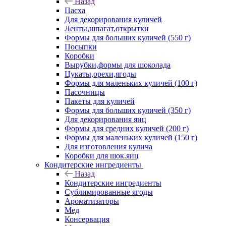
Назад
Пасха
Для декорирования куличей
Ленты,шпагат,открытки
Формы для больших куличей (550 г)
Посыпки
Коробки
Вырубки,формы для шоколада
Цукаты,орехи,ягоды
Формы для маленьких куличей (100 г)
Пасочницы
Пакеты для куличей
Формы для больших куличей (350 г)
Для декорирования яиц
Формы для средних куличей (200 г)
Формы для маленьких куличей (150 г)
Для изготовления кулича
Коробки для шок.яиц
Кондитерские ингредиенты
Назад
Кондитерские ингредиенты
Сублимированные ягоды
Ароматизаторы
Мед
Консервация