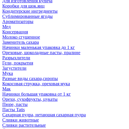
Для изготовления кулича
Коробки для шок.яиц
Кондитерские ингредиенты
Сублимированные ягоды
Ароматизаторы
Мед
Консервация
Молоко сгущенное
Заменитель сахара
Начинки маленькая упаковка до 1 кг
Ореховые, шоколадные пасты, пралине
Разрыхлители
Гели, покрытия
Загустители
Мука
Разные виды сахара,сиропы
Кокосовая стружка, ореховая мука
Мак
Начинки большая упаковка от 1 кг
Орехи, сухофрукты, цукаты
Пюре, пасты
Пасты Tatis
Сахарная пудра, нетающая сахарная пудра
Сливки животные
Сливки растительные