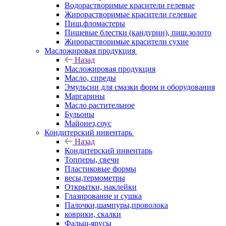
Водорастворимые красители гелевые
Жирорастворимые красители гелевые
Пищ.фломастеры
Пищевые блестки (кандурин), пищ.золото
Жирорастворимые красители сухие
Масложировая продукция
Назад
Масложировая продукция
Масло, спреды
Эмульсии для смазки форм и оборудования
Маргарины
Масло растительное
Бульоны
Майонез,соус
Кондитерский инвентарь
Назад
Кондитерский инвентарь
Топперы, свечи
Пластиковые формы
весы,термометры
Открытки, наклейки
Глазирование и сушка
Палочки,шампуры,проволока
коврики, скалки
Фальш-ярусы