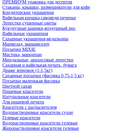
ПРЕМИУМ упаковка для десертов
Стаканы, крышки, размешиватели для кофе
Кондитерские украшения
Вафельная крошка,савоярди,печенье
Лепестки,сушенные цветы
Кукурузные шарики,воздушный рис
Вафельные украшения
Сахарные украшения,медальоны
Мармелад, маршмеллоу
Посыпки MIXIE
Мастика, марципан
Миндальные, арахисовые лепестки
Сахарная и вафельная печать, бумага
Драже зерновое (1-1,5кг)
Сахарные посыпки (фасовка 0,75-1,5 кг)
Посыпки маленькая фасовка
Цветной сахар
Пищевые красители
Натуральные красители
Для пищевой печати
Красители с распылителем
Водорастворимые красители сухие
Гелевые красители
Водорастворимые красители гелевые
Жирорастворимые красители гелевые